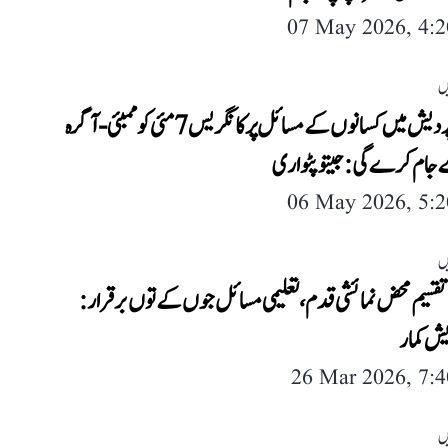
07 May 2026, 4:
ں
مدھیہ پردیش میں کسانوں کے مسائل پر کانگریس 7 مئی کو ممبئی-آگرہ
 جام کرے گی: جیتو پٹواری
06 May 2026, 5:
ں
تقسیم محض نمائشی قدم، تعلیمی مسائل جوں کے توں برقرار:
یش کمار
26 Mar 2026, 7:
ں