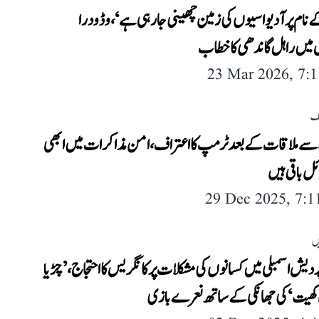
 نام پر آدیواسیوں کی زمین چھینی جا رہی ہے‘، وڈودرا
 میں راہل گاندھی کا خطاب
23 Mar 2026, 7:
لک
 سے ملاقات کے بعد ٹرمپ کا اعتراف، امن مذاکرات میں ابھی
ل باقی ہیں
29 Dec 2025, 7:
ں
دیش اسمبلی میں کسانوں کی مشکلات پر کانگریس کا احتجاج، ’چڑیا
کھیت‘ کی جھانکی کے ساتھ نعرے بازی