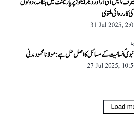
یرف، ایس آئی آر اور دیگر ایشوز پر پارلیمنٹ میں ہنگامہ، دونوں
کی کارروائی ملتوی
31 Jul 2025, 2:
ں
بویؐ انسانیت کے مسائل کا اصل حل ہے: مولانا محمود مدنی
27 Jul 2025, 10:
Load m