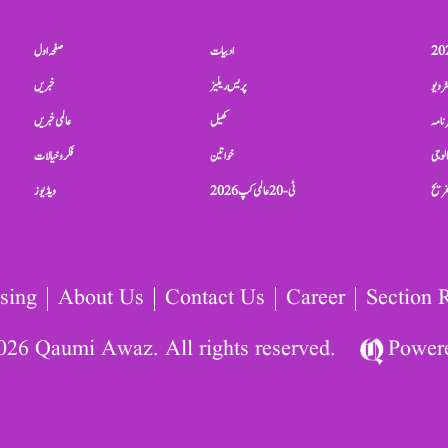
ادبیات
صفحہ اول
ٹرویو
پریس ریلیز
خبریں
نامہ
کھیل
عالمی خبریں
الوجی
خواتین
فکر و خیالات
تفریح
ٹی-20 عالمی کپ 2026
ویڈیوز
sing
About Us
Contact Us
Career
Section 
026 Qaumi Awaz. All rights reserved.
Power