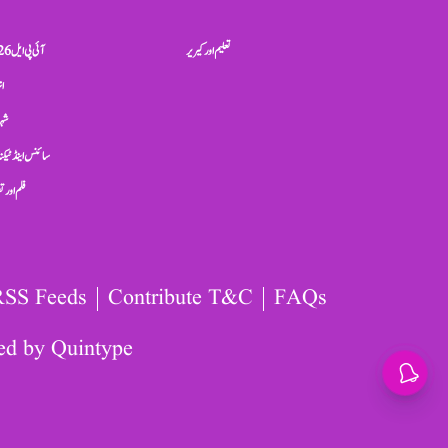
تعلیم اور کیریر
آئی پی ایل 2026
ان
شہر
سائنس اینڈ ٹیکن
فلم اور 
RSS Feeds
Contribute T&C
FAQs
ed by
Quintype