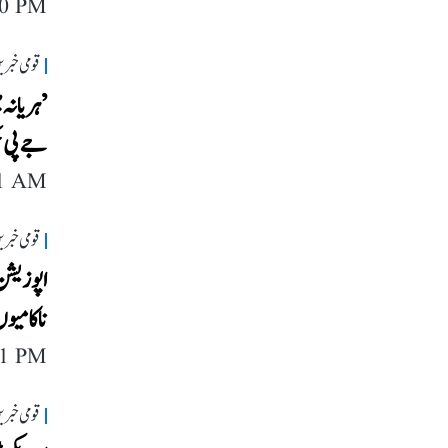
40 PM
قومی خبری
’ہریانہ 
جے پی ح
11 AM
قومی خبری
اپوزیشن 
ناکامیوں
11 PM
قومی خبری