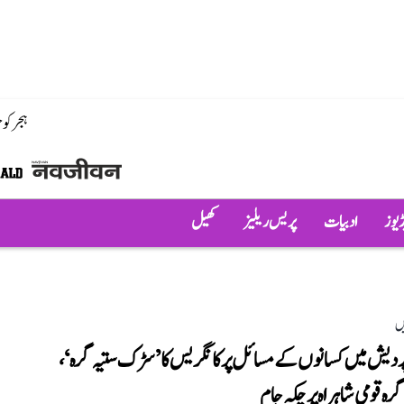
ہجر کو
ڈیوز
ادبیات
پریس ریلیز
کھیل
ں
ردیش میں کسانوں کے مسائل پر کانگریس کا ’سڑک ستیہ گرہ‘،
رہ قومی شاہراہ پر چکہ جام