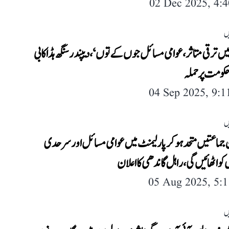
02 Dec 2025, 4:
ں
میں ترقی متاثر، عوامی مسائل جوں کے توں‘، دیپندر سنگھ ہڈا کا بی
کومت پر حملہ
04 Sep 2025, 9:
ں
جماعتیں متحد ہو کر پارلیمنٹ میں عوامی مسائل اور سرحدی
 کو اٹھائیں گی، راہل گاندھی کا اعلان
05 Aug 2025, 5:
ں