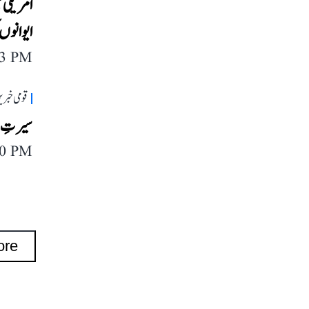
امریکی ٹ
ایوانوں 
03 PM
قومی خبری
سیرتِ ن
50 PM
ore