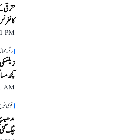
’ترقی کے
کانفرنس
11 PM
دیگر مما
زیلنسکی
کچھ مسائ
11 AM
قومی خبری
مدھیہ پر
چگ گئی 