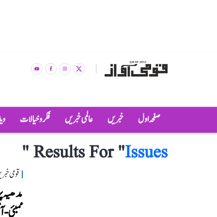
صفحہ اول
خبریں
عالمی خبریں
فکر و خیالات
وی
"
Results For "
Issues
قومی خبری
مدھیہ پ
ممبئی-آگ