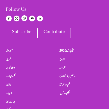
Follow Us
Subscribe
Contribute
آئی پی ایل 2026
صفحہ اول
انٹرویو
خبریں
شہرنامہ
عالمی خبریں
سائنس اینڈ ٹیکنالوجی
فکر و خیالات
فلم اور تفریح
ویڈیوز
تعلیم اور کیریر
ادبیات
پریس ریلیز