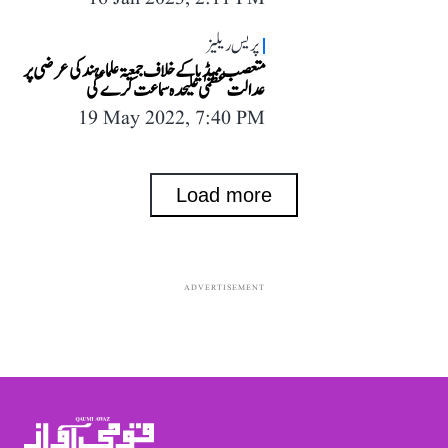
پریس ریلیز
متعصب میڈیا کے خلاف جمعیۃ علماء ہند کی عرضی پر
عدالت عظمیٰ علیحدہ سماعت کرے گی
19 May 2022, 7:40 PM
Load more
ADVERTISEMENT