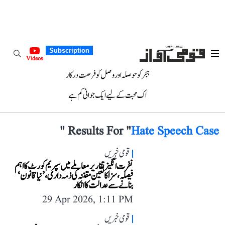
Subscription
Videos
ہجر کو حوصلہ اور وصل کو فرصت درکار
اک محبت کے لیے ایک جوانی کم ہے
"
Results For "
Hate Speech Case
قومی خبریں
نفرت انگیز تقاریر معاملے میں سپریم کورٹ کا اہم
فیصلہ، سزا کا تعین مقننہ کی ذمہ داری، ’نیا قانون‘
بنانے سے عدالت کا انکار
29 Apr 2026, 1:11 PM
قومی خبریں