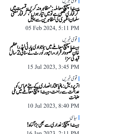
قومی خبریں
ہیٹ اسپیچ معاملہ: ’مظاہرہ نہ کریں، قسمت میں
گرفتاری لکھی ہے تو میں تیار ہوں‘، گرفتار مفتی
سلمان اظہری کی مظاہرین سے اپیل
05 Feb 2024, 5:11 PM
قومی خبریں
ہیٹ اسپیچ معاملے میں سماجوادی پارٹی لیڈر اعظم
خان قصووار قرار، رامپور کورٹ نے سنائی 2 سال
قید کی سزا
15 Jul 2023, 3:45 PM
قومی خبریں
اتر پردیش: مافیا مختار انصاری کے بیٹے عباس کو
عدالت سے راحت، ہیٹ اسپیچ معاملے میں ملی
ضمانت
10 Jul 2023, 8:40 PM
سیاسی
ہیٹ اسپیچ: غداری سے بھی بڑا گناہ!
16 Jan 2023, 2:11 PM