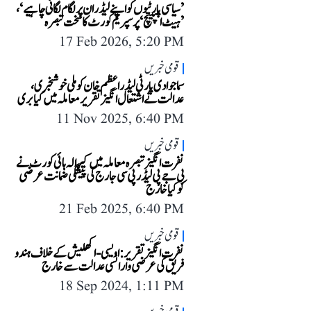
’سیاسی پارٹیوں کو اپنے لیڈران پر لگام لگانی چاہیے‘،
’ہیٹ اسپیچ‘ پر سپریم کورٹ کا سخت تبصرہ
17 Feb 2026, 5:20 PM
قومی خبریں
سماجوادی پارٹی لیڈر اعظم خان کو ملی خوشخبری،
عدالت نے اشتعال انگیز تقریر معاملہ میں کیا بری
11 Nov 2025, 6:40 PM
قومی خبریں
نفرت انگیز تبصرہ معاملہ میں کیرالہ ہائی کورٹ نے
بی جے پی لیڈر پی سی جارج کی پیشگی ضمانت عرضی
کو کیا خارج
21 Feb 2025, 6:40 PM
قومی خبریں
نفرت انگیز تقریر: اویسی-اکھلیش کے خلاف ہندو
فریق کی عرضی وارانسی عدالت سے خارج
18 Sep 2024, 1:11 PM