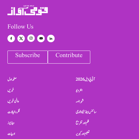
Follow Us
Subscribe
Contribute
آئی پی ایل 2026
صفحہ اول
انٹرویو
خبریں
شہرنامہ
عالمی خبریں
سائنس اینڈ ٹیکنالوجی
فکر و خیالات
فلم اور تفریح
ویڈیوز
تعلیم اور کیریر
ادبیات