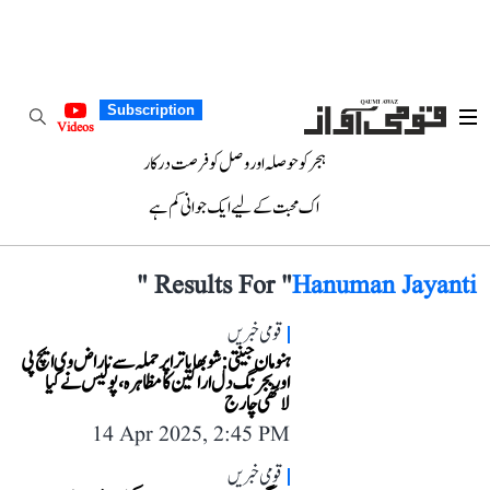
Subscription
Videos
ہجر کو حوصلہ اور وصل کو فرصت درکار
اک محبت کے لیے ایک جوانی کم ہے
"
Results For "
Hanuman Jayanti
قومی خبریں
ہنومان جینتی: شوبھا یاترا پر حملہ سے ناراض وی ایچ پی
اور بجرنگ دل اراکین کا مظاہرہ، پولیس نے کیا
لاٹھی چارج
14 Apr 2025, 2:45 PM
قومی خبریں