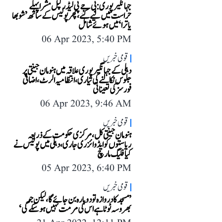
جہانگیرپوری: بی جے پی لیڈر کپل مشرا پہلے
حراست میں لیے گئے، پھر پولیس کے ساتھ ’شوبھا
یاترا‘ میں ہوئے شامل
06 Apr 2023, 5:40 PM
قومی خبریں
دہلی کے جہانگیر پوری علاقہ میں ہنومان جینتی پر
جلوس نکالنے کی تیاری، انتظامیہ الرٹ، اضافی
فورسز کی تعیناتی
06 Apr 2023, 9:46 AM
قومی خبریں
ہنومان جینتی کل، مرکزی حکومت کے ذریعہ
ریاستوں کو ایڈوائزری جاری، دہلی میں پولیس نے
کیا فلیگ مارچ
05 Apr 2023, 6:40 PM
قومی خبریں
’مسجد کا دروازہ تو دوبارہ بن جائے گا، لیکن جو
بھروسہ ٹوٹا ہے اس کی مرمت نہیں ہو سکے گی‘