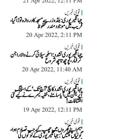
21 Apr 2022, 12:11 PM
قومی خبریں
جہانگیر پوری: بلڈوزر سے مسجد کا دروازہ توڑا گیا،
قریب میں موجود مندر محفوظ
20 Apr 2022, 2:11 PM
قومی خبریں
جہانگیر پوری تشدد: اسلحہ سپلائی کرنے والا راجن
گرفتار، پوچھ تاچھ شروع
20 Apr 2022, 11:40 AM
قومی خبریں
جہانگیر پوری تشدد کا سچ ’آج تک‘ کے اسٹنگ
آپریشن میں آیا سامنے، خفیہ کیمرے نے کیے کئی
انکشافات!
19 Apr 2022, 12:11 PM
قومی خبریں
'ہم اپنے گھروں میں چھپ گئے جب تصادم ہوا،
گولیاں چلیں': جہانگیر پوری کے لوگوں کی