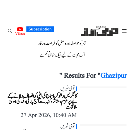
Subscription
Videos
ہجر کو حوصلہ اور وصل کو فرصت درکار
اک محبت کے لیے ایک جوانی کم ہے
"
Results For "
Ghazipur
قومی خبریں
کانگریس وشوکرما سماج کی بیٹی کو انصاف دلانے کے
لیے پرعزم، متاثرہ کنبہ سے آج پارٹی وفد کی ہوگی
ملاقات
27 Apr 2026, 10:40 AM
قومی خبریں