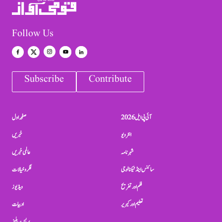
Follow Us
Subscribe
Contribute
آئی پی ایل 2026
صفحہ اول
انٹرویو
خبریں
شہرنامہ
عالمی خبریں
سائنس اینڈ ٹیکنالوجی
فکر و خیالات
فلم اور تفریح
ویڈیوز
تعلیم اور کیریر
ادبیات
پریس ریلیز