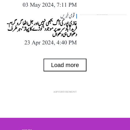
03 May 2024, 7:11 PM
قومی خبریں
غازی پور کی آگ بجھی نہیں اور جل اٹھا گروگرام-
فرید آباد سرحد پر موجود ’کوڑے کا پہاڑ‘، ہر طرف
دھواں ہی دھواں
23 Apr 2024, 4:40 PM
Load more
ADVERTISEMENT