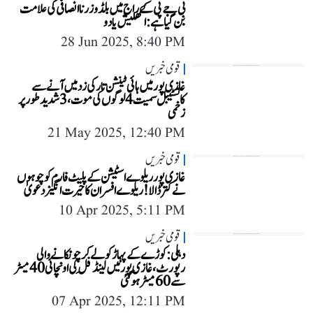
بی جے پی کے راج میں بلڈوزر ناانصافی کی علامت
بن گیا ہے: اکھلیش یادو
28 Jun 2025, 8:40 PM
قومی خبریں
غازی پور میں ہائی ٹینشن تار کی زد میں آنے سے
کانسٹیبل سمیت 4 لوگوں کی موت، 3 شدید طور پر
زخمی
21 May 2025, 12:40 PM
قومی خبریں
غازی پور ریلوے اسٹیشن کے پلیٹ فارم کو چوہوں
نے کتر ڈالا! ریلوے افسران کا حیرت انگیز دعویٰ
10 Apr 2025, 5:11 PM
قومی خبریں
دہلی: کوڑے کے پہاڑ کو لے کر چونکانے والی
رپورٹ، غازی پور میں لینڈ فِل کی اونچائی 40 میٹر
سے 60 میٹر ہو گئی
07 Apr 2025, 12:11 PM