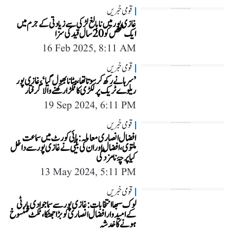
قومی خبریں
غازی پور میں نابالغ لڑکی سے زیادتی کے جرم میں
ایک شخص کو 20 سال قید کی سزا
16 Feb 2025, 8:11 AM
قومی خبریں
’سرہانے رکھ کر سوتا تھا، ہٹانا بھول گیا‘، غازی پور
ریلوے ٹریک پر لکڑی کا ٹکڑا رکھنے والا گرفتار
19 Sep 2024, 6:11 PM
قومی خبریں
افضال انصاری معاملہ: ہائی کورٹ میں سماعت
ملتوی، افضال اور ان کی بیٹی نے غازی پور سے داخل
کیا پرچۂ نامزدگی
13 May 2024, 5:11 PM
قومی خبریں
لوک سبھا انتخابات: غازی پور سے سماجوادی پارٹی
کے امیدوار افضال انصاری کو بڑا جھٹکا، ٹکٹ منسوخ
ہونے کا خدشہ