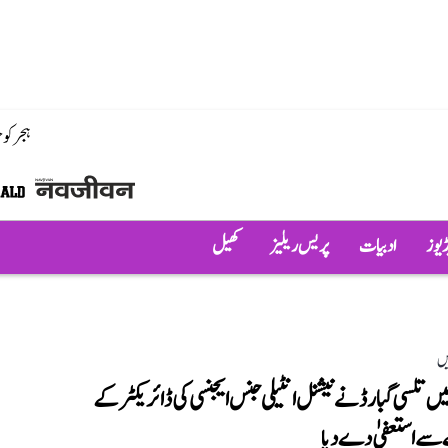
ہجر کو
ڈیوز
ادبیات
پریس ریلیز
کھیل
یں
یں تلسی گبارڈ نے نیشنل انٹیلی جنس ایجنسی کی ڈائریکٹر کے
ے استعفیٰ دے دیا