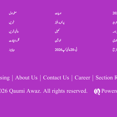
ادبیات
صفحہ اول
ٹرویو
پریس ریلیز
خبریں
نامہ
کھیل
عالمی خبریں
الوجی
خواتین
فکر و خیالات
تفریح
ٹی-20 عالمی کپ 2026
ویڈیوز
sing
About Us
Contact Us
Career
Section 
026 Qaumi Awaz. All rights reserved.
Power