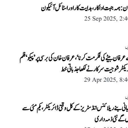
ن: ہمہ جہت اداکار، ہدایت کار اور اسٹائل آئیکون
25 Sep 2025, 2:
ں
رفان بیٹے کی فکر مت کرنا‘، عرفان خان کی برسی پر ’پیکو‘ فلم
یکٹر شوجیت سرکار نے لکھا جذباتی خط
29 Apr 2025, 8:
ں
انی بنے ریلائنس انڈسٹریز کے کل وقتی ڈائریکٹر، یکم مئی سے
ں گے نئی ذمہ داری