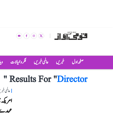
صفحہ اول
خبریں
عالمی خبریں
فکر و خیالات
وی
"
Results For "
Director
عالمی خبر
امریکہ م
عہدے س