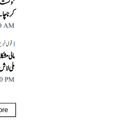
'وکست ب
کرنا چاہ
40 AM
قومی خبری
مالی مش
ملی لاش
40 PM
ore