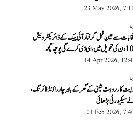
23 May 2026, 7:
ں
تخابات سے عین قبل گرفتار آئی پیک کے ڈائریکٹر ونیش
14 Apr 2026, 12:
ں
دایت کار روہت شیٹی کے گھر کے باہر چار راؤنڈ فائرنگ،
ے سیکیورٹی بڑھائی
01 Feb 2026, 7: