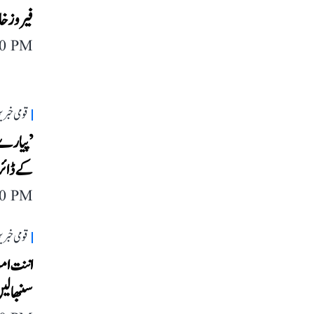
فیروز خا
40 PM
قومی خبری
’پیارے ع
کے ڈائر
40 PM
قومی خبری
اننت امب
سنبھالی