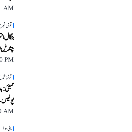
11 AM
قومی خبری
بنگال ان
چندیل 10 دن کی تحویل میں، ای ڈی کرے گی پوچھ گچھ
40 PM
قومی خبری
ممبئی: ہ
پولیس ن
40 AM
بالی ووڈ