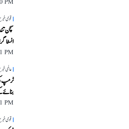
40 PM
قومی خبری
سچن تندو
انسٹاگرام
11 PM
عالمی خبر
ٹرمپ کی 
بنائے گئ
11 PM
قومی خبری