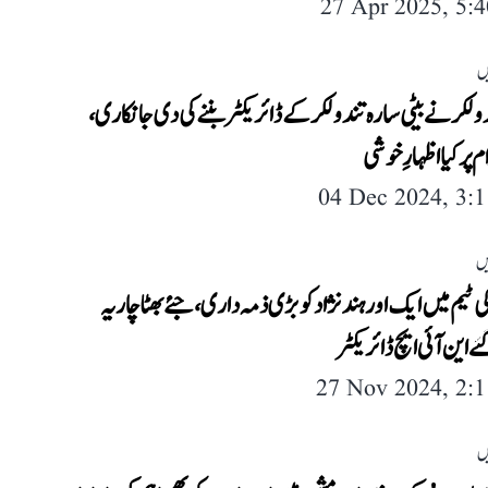
27 Apr 2025, 5:
ں
لکر نے بیٹی سارہ تندولکر کے ڈائریکٹر بننے کی دی جانکاری،
 پر کیا اظہارِ خوشی
04 Dec 2024, 3:
یں
ٹیم میں ایک اور ہند نژاد کو بڑی ذمہ داری، جئے بھٹاچاریہ
ے این آئی ایچ ڈائریکٹر
27 Nov 2024, 2:
ں