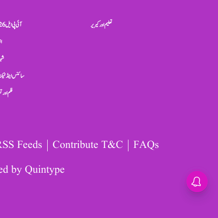
تعلیم اور کیریر
آئی پی ایل 2026
ان
شہر
سائنس اینڈ ٹیکن
فلم اور 
RSS Feeds
Contribute T&C
FAQs
ed by
Quintype