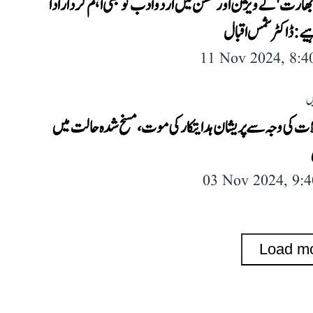
ھارت' کے ویژن اور مشن میں اردو ادب کو بھی اہم کردار ادا
یے: ڈاکٹر شمس اقبال
11 Nov 2024, 8:
ں
کلات کی وجہ سے پریشان ہدایتکار کی موت، مسخ شدہ حالت میں
03 Nov 2024, 9:
Load m