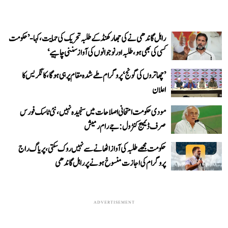
راہل گاندھی نے کی جھارکھنڈ کے طلبہ تحریک کی حمایت، کہا- ’حکومت
کسی کی بھی ہو، طلبہ اور نوجوانوں کی آواز سننی چاہیے‘
’چھاتروں کی گونج‘ پروگرام طے شدہ مقام پر ہی ہوگا، کانگریس کا
اعلان
مودی حکومت امتحانی اصلاحات میں سنجیدہ نہیں، نئی ٹاسک فورس
صرف ڈیمیج کنٹرول: جے رام رمیش
حکومت مجھے طلبہ کی آواز اٹھانے سے نہیں روک سکتی، پریاگ راج
پروگرام کی اجازت منسوخ ہونے پر راہل گاندھی
ADVERTISEMENT