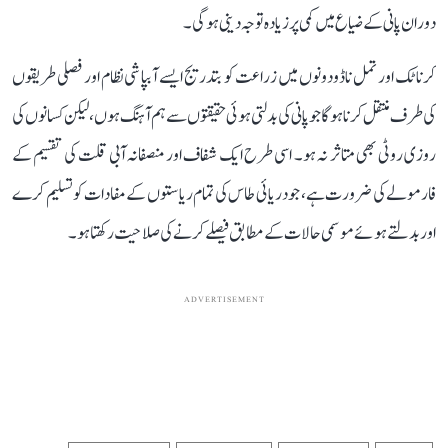
دوران پانی کے ضیاع میں کمی پر زیادہ توجہ دینی ہوگی۔
کرناٹک اور تمل ناڈو دونوں میں زراعت کو بتدریج ایسے آبپاشی نظام اور فصلی طریقوں
کی طرف منتقل کرنا ہوگا جو پانی کی بدلتی ہوئی حقیقتوں سے ہم آہنگ ہوں، لیکن کسانوں کی
روزی روٹی بھی متاثر نہ ہو۔ اسی طرح ایک شفاف اور منصفانہ آبی قلت کی تقسیم کے
فارمولے کی ضرورت ہے، جو دریائی طاس کی تمام ریاستوں کے مفادات کو تسلیم کرے
اور بدلتے ہوئے موسمی حالات کے مطابق فیصلے کرنے کی صلاحیت رکھتا ہو۔
ADVERTISEMENT