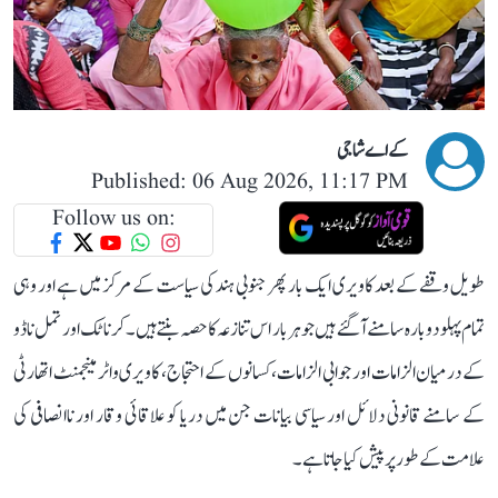
کے اے شاجی
Published: 06 Aug 2026, 11:17 PM
Follow us on:
طویل وقفے کے بعد کاویری ایک بار پھر جنوبی ہند کی سیاست کے مرکز میں ہے اور وہی
تمام پہلو دوبارہ سامنے آ گئے ہیں جو ہر بار اس تنازعہ کا حصہ بنتے ہیں۔ کرناٹک اور تمل ناڈو
کے درمیان الزامات اور جوابی الزامات، کسانوں کے احتجاج، کاویری واٹر مینجمنٹ اتھارٹی
کے سامنے قانونی دلائل اور سیاسی بیانات جن میں دریا کو علاقائی وقار اور ناانصافی کی
علامت کے طور پر پیش کیا جاتا ہے۔