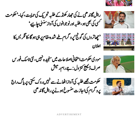
راہل گاندھی نے کی جھارکھنڈ کے طلبہ تحریک کی حمایت، کہا- ’حکومت
کسی کی بھی ہو، طلبہ اور نوجوانوں کی آواز سننی چاہیے‘
’چھاتروں کی گونج‘ پروگرام طے شدہ مقام پر ہی ہوگا، کانگریس کا
اعلان
مودی حکومت امتحانی اصلاحات میں سنجیدہ نہیں، نئی ٹاسک فورس
صرف ڈیمیج کنٹرول: جے رام رمیش
حکومت مجھے طلبہ کی آواز اٹھانے سے نہیں روک سکتی، پریاگ راج
پروگرام کی اجازت منسوخ ہونے پر راہل گاندھی
ADVERTISEMENT