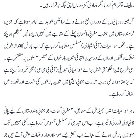
ریلیف تو فراہم کر دیا، مگر بنیادی کمزوریاں اپنی جگہ برقرار رہیں۔
گزشتہ دو دہائیوں کے دوران جمع ہونے والے سائنسی شواہد سے ظاہر ہوتا ہے کہ جزیرہ
نما ہندوستان میں جنوب مغربی مانسون پہلے کے مقابلے میں کہیں زیادہ غیر مستحکم ہو چکا
ہے۔ محکمہ موسمیات (آئی ایم ڈی) مسلسل مشاہدہ کر رہا ہے کہ اب بارش کا انداز طویل
خشک وقفوں اور ان کے درمیان انتہائی شدید بارشوں کے مختصر سلسلوں پر مشتمل ہے۔
اسی طرح بین الحکومتی پینل برائے موسمیاتی تبدیلی (آئی پی سی سی) بھی خبردار کر چکا ہے
کہ بڑھتا ہوا عالمی درجہ حرارت جنوبی ایشیا میں شدید بارشوں کی شدت اور تعداد میں
اضافہ کر رہا ہے۔
ماہر موسمیات ایس ابھیلاش کے مطابق، ’’مغربی گھاٹ، جو جنوبی ہندوستان کے لیے پانی
کا بنیادی قدرتی ذخیرہ ہے، اب اس تبدیلی کو مسلسل محسوس کر رہا ہے۔ کئی مہینوں تک
متوازن بارش ہونے کے بجائے اب اکثر ایسے موسلادھار واقعات پیش آتے ہیں جو