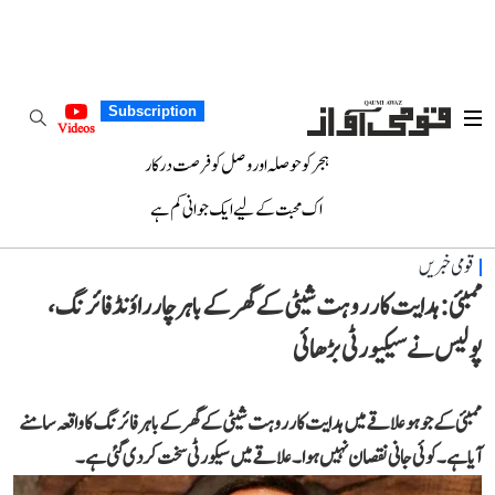
Subscription
Videos
ہجر کو حوصلہ اور وصل کو فرصت درکار
اک محبت کے لیے ایک جوانی کم ہے
قومی خبریں
ممبئی: ہدایت کار روہت شیٹی کے گھر کے باہر چار راؤنڈ فائرنگ،
پولیس نے سیکیورٹی بڑھائی
ممبئی کے جوہو علاقے میں ہدایت کار روہت شیٹی کے گھر کے باہر فائرنگ کا واقعہ سامنے
آیا ہے۔ کوئی جانی نقصان نہیں ہوا۔ علاقے میں سیکورٹی سخت کر دی گئی ہے۔