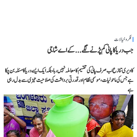
فکر و خیالات
جب دریا کا پانی کم پڑنے لگے...کے اے شاجی
کاویری تنازع اب صرف پانی کی تقسیم کا معاملہ نہیں رہا، بلکہ ایک ایسے دریا کا مسئلہ بن چکا
ہے جس کی ماحولیات، موسمی نظام اور قدرتی برداشت کی صلاحیت تیزی سے بدل رہی
ہے