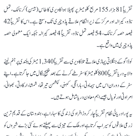
تقریباً 81 ہزار 155 مربع کلومیٹر پر پھیلا ہوا کاویری کا طاس (بیسن) کرناٹک، تمل
ناڈو، کیرالہ اور مرکز کے زیر انتظام علاقے پڈوچیری تک وسیع ہے۔ اس کا تقریباً 42
فیصد حصہ کرناٹک، 54 فیصد تمل ناڈو، تقریباً 4 فیصد کیرالہ جبکہ ایک معمولی حصہ
پڈوچیری میں واقع ہے۔
کوڈاگو کے جنگلاتی پہاڑی علاقے تلاکاویری سے تقریباً 1,340 میٹر کی بلندی پر جنم لینے
والا یہ دریا تقریباً 800 کلومیٹر کا سفر طے کرنے کے بعد خلیجِ بنگال میں جا گرتا ہے۔ اپنے
سفر کے دوران اس میں ہیماوتی، ہارانگی، کبنی، لکشمن تیرتھا، شمشا، ارکاوتی، بھوانی،
امراوتی اور نویال جیسے اہم معاون دریا شامل ہوتے ہیں۔
یہ پورا دریائی نظام تقریباً چار کروڑ افراد کی زندگی کا سہارا ہے، ہندوستان کے قدیم ترین
زرعی علاقوں کو سیراب کرتا ہے اور ملک کے تیزی سے پھیلتے ہوئے کئی بڑے شہروں کو