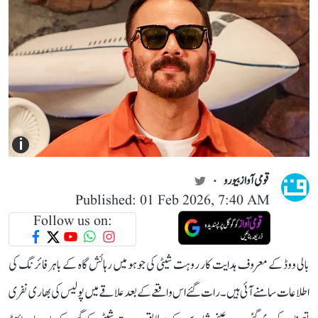
i
قومی آواز بیورو
Published: 01 Feb 2026, 7:40 AM
Follow us on:
بالی ووڈ کے معروف ہدایت کار روہت شیٹی کی جوہو میں رہائش گاہ کے باہر فائرنگ کی
اطلاعات سامنے آئی ہیں۔ رات گئے اس واقعے کے بعد علاقے میں پولیس کی بھاری نفری