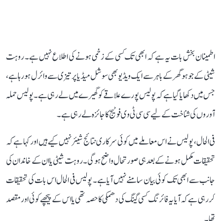
اطمینان بخش بات یہ ہے کہ ابھی تک کسی کے زخمی ہونے کی اطلاع نہیں ہے۔ روہت
شیٹی کے جوہو گھر کے باہر سے ایک ویڈیو بھی سوشل میڈیا پر تیزی سے وائرل ہو رہا ہے،
جس میں دکھایا گیا ہے کہ پولیس پورے علاقے کو گھیرے میں لے رہی ہے۔ پولیس حملہ
آوروں کی شناخت کے لیے سی سی ٹی وی فوٹیج کا جائزہ لے رہی ہے۔
فی الحال، پولیس نے اس معاملے میں کوئی سرکاری نتائج شیئر نہیں کیے ہیں اور کہا ہے کہ
تحقیقات مکمل ہونے کے بعد ہی صورتحال واضح ہوگی۔ روہت شیٹی یا ان کے خاندان کی
جانب سے ابھی تک کوئی بیان سامنے نہیں آیا ہے۔ پولیس فی الحال اس بات کی تحقیقات
کر رہی ہے کہ آیا یہ فائرنگ کسی گینگ کی دھمکی کا حصہ تھی یا اس کے پیچھے کوئی اور مقصد
تھا۔