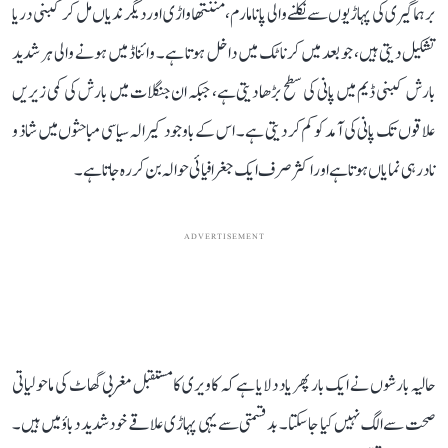
برہماگیری کی پہاڑیوں سے نکلنے والی پانامارم، مننتھاواڑی اور دیگر ندیاں مل کر کبنی دریا
تشکیل دیتی ہیں، جو بعد میں کرناٹک میں داخل ہوتا ہے۔ وائناڈ میں ہونے والی ہر شدید
بارش کبنی ڈیم میں پانی کی سطح بڑھا دیتی ہے، جبکہ ان جنگلات میں بارش کی کمی زیریں
علاقوں تک پانی کی آمد کو کم کر دیتی ہے۔ اس کے باوجود کیرالہ سیاسی مباحثوں میں شاذ و
نادر ہی نمایاں ہوتا ہے اور اکثر صرف ایک جغرافیائی حوالہ بن کر رہ جاتا ہے۔
ADVERTISEMENT
حالیہ بارشوں نے ایک بار پھر یاد دلایا ہے کہ کاویری کا مستقبل مغربی گھاٹ کی ماحولیاتی
صحت سے الگ نہیں کیا جا سکتا۔ بدقسمتی سے یہی پہاڑی علاقے خود شدید دباؤ میں ہیں۔