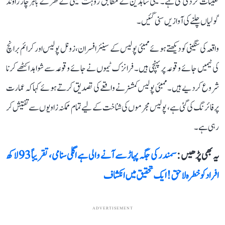
تعینات کر دی گئی ہے۔ عینی شاہدین کے مطابق روہت شیٹی کے گھر کے باہر چار راؤنڈ
گولیاں چلنے کی آوازیں سنی گئیں۔
واقعہ کی سنگینی کو دیکھتے ہوئے ممبئی پولیس کے سینئر افسران، زونل پولیس اور کرائم برانچ
کی ٹیمیں جائے وقوعہ پر پہنچی ہیں۔ فرانزک ٹیموں نے جائے وقوعہ سے شواہد اکٹھے کرنا
شروع کر دیے ہیں۔ ممبئی پولیس کمشنر نے واقعے کی تصدیق کرتے ہوئے کہا کہ عمارت
پر فائرنگ کی گئی ہے، پولیس مجرموں کی شناخت کے لیے تمام ممکنہ زاویوں سے تفتیش کر
رہی ہے۔
یہ بھی پڑھیں :
سمندر کی جگہ پہاڑ سے آنے والی ہے اگلی سنامی، تقریباً 93 لاکھ
افراد کو خطرہ لاحق! ایک تحقیق میں انکشاف
ADVERTISEMENT