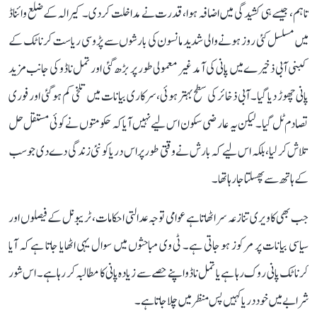
تاہم، جیسے ہی کشیدگی میں اضافہ ہوا، قدرت نے مداخلت کر دی۔ کیرالہ کے ضلع وائناڈ
میں مسلسل کئی روز ہونے والی شدید مانسون کی بارشوں سے پڑوسی ریاست کرناٹک کے
کبنی آبی ذخیرے میں پانی کی آمد غیر معمولی طور پر بڑھ گئی اور تمل ناڈو کی جانب مزید
پانی چھوڑ دیا گیا۔ آبی ذخائر کی سطح بہتر ہوئی، سرکاری بیانات میں تلخی کم ہو گئی اور فوری
تصادم ٹل گیا۔ لیکن یہ عارضی سکون اس لیے نہیں آیا کہ حکومتوں نے کوئی مستقل حل
تلاش کر لیا، بلکہ اس لیے کہ بارش نے وقتی طور پر اس دریا کو نئی زندگی دے دی جو سب
کے ہاتھ سے پھسلتا جا رہا تھا۔
جب بھی کاویری تنازعہ سر اٹھاتا ہے عوامی توجہ عدالتی احکامات، ٹریبونل کے فیصلوں اور
سیاسی بیانات پر مرکوز ہو جاتی ہے۔ ٹی وی مباحثوں میں سوال یہی اٹھایا جاتا ہے کہ آیا
کرناٹک پانی روک رہا ہے یا تمل ناڈو اپنے حصے سے زیادہ پانی کا مطالبہ کر رہا ہے۔ اس شور
شرابے میں خود دریا کہیں پس منظر میں چلا جاتا ہے۔