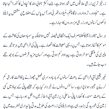
زرخیز ترین زرعی علاقوں میں شمار ہوتا ہے، جسے اکثر جنوبی ہند کا ’چاول کا کٹورا‘ کہا جاتا
ہے۔ تنجاوور، ترووارور، ناگاپٹنم، مئیلا دوتھرئی اور آس پاس کے اضلاع پر مشتمل یہ ڈیلٹا
لاکھوں کسانوں اور زرعی مزدوروں کا سہارا ہے۔
ہر سال میٹور ڈیم کا کھلنا صرف ایک انتظامی فیصلہ نہیں ہوتا بلکہ یہ سمبا دھان کی کاشت کے
موسم کا آغاز ہوتا ہے، جس پر دیہی معیشت کا انحصار ہے۔ پانی کی فراہمی میں ہر تاخیر سے
پنیری کی منتقلی مؤخر ہوتی ہے، پیداوار کم ہوتی ہے اور کسان مزید قرضوں کے بوجھ تلے
دب جاتے ہیں۔
غیر یقینی آبی فراہمی کے باعث کسانوں کو بارہا دوسری فصل چھوڑنے یا کاشت کا رقبہ کم
کرنے پر مجبور ہونا پڑا ہے۔ سائنس دانوں نے خبردار کیا ہے کہ میٹھے پانی کے بہاؤ میں کمی
کے باعث سمندر کا کھارا پانی ساحلی زیرزمین آبی ذخائر میں داخل ہو رہا ہے، جس سے
زمین کی شوریدگی بڑھ رہی ہے اور ڈیلٹا کی زراعت کی طویل مدتی پائیداری خطرے میں پڑ