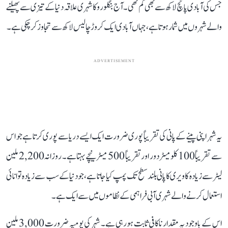
جس کی آبادی پانچ لاکھ سے بھی کم تھی۔ آج بنگلورو کا شہری علاقہ دنیا کے تیزی سے پھیلنے
والے شہروں میں شمار ہوتا ہے، جہاں آبادی ایک کروڑ چالیس لاکھ سے تجاوز کر چکی ہے۔
ADVERTISEMENT
یہ شہر اپنی پینے کے پانی کی تقریباً پوری ضرورت ایک ایسے دریا سے پوری کرتا ہے جو اس
سے تقریباً 100 کلومیٹر دور اور تقریباً 500 میٹر نیچے بہتا ہے۔ روزانہ 2,200 ملین
لیٹر سے زیادہ کاویری کا پانی بلند سطح تک پمپ کیا جاتا ہے، جو دنیا کے سب سے زیادہ توانائی
استعمال کرنے والے شہری آبی فراہمی کے نظاموں میں سے ایک ہے۔
اس کے باوجود یہ مقدار ناکافی ثابت ہو رہی ہے۔ شہر کی یومیہ ضرورت 3,000 ملین