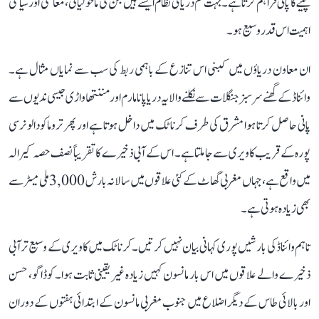
پینے کا پانی فراہم کرتا ہے۔ بہت کم دریائی نظام ایسے ہیں جن کی ماحولیاتی، معاشی اور سیاسی
اہمیت اس قدر وسیع ہو۔
ان معاون دریاؤں میں کبنی اس تنازع کے باہمی ربط کی سب سے نمایاں مثال ہے۔
وائناڈ کے گھنے سرسبز جنگلات سے نکلنے والا یہ دریا پانامارم اور مننتھاواڑی جیسی ندیوں سے
پانی حاصل کرتا ہوا مشرق کی طرف کرناٹک میں داخل ہوتا ہے اور پھر تروماکودالو نرسی
پورہ کے قریب کاویری سے جا ملتا ہے۔ اس کے آبی ذخیرے کا تقریباً نصف حصہ کیرالہ
میں واقع ہے، جہاں مغربی گھاٹ کے کئی علاقوں میں سالانہ بارش 3,000 ملی میٹر سے
بھی زیادہ ہوتی ہے۔
تاہم وائناڈ کی بارشیں پوری کہانی بیان نہیں کرتیں۔ کرناٹک میں کاویری کے وسیع تر آبی
ذخیرے والے علاقوں میں اس بار مانسون کہیں زیادہ غیر یقینی ثابت ہوا۔ کوڈاگو، حسن
اور بالائی طاس کے دیگر اضلاع میں جنوب مغربی مانسون کے ابتدائی ہفتوں کے دوران