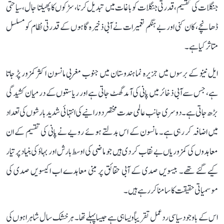
جنگلات کی تقسیم، قدرتی جنگلات کو باغات میں تبدیل کرنا، سڑکوں کا پھیلتا جال، سیاحتی
ڈھانچے، کان کنی اور بے ہنگم تعمیرات نے آبی ذخیرہ گاہوں کے قدرتی نظام کو مسلسل
متاثر کیا ہے۔
ایل نینو کے برسوں میں جزیرہ نما ہندوستان میں جنوب مغربی مانسون اکثر کمزور پڑ جاتا
ہے، جس سے آبی ذخائر میں پانی کی آمد گھٹ جاتی ہے اور ریاستوں کے درمیان کشیدگی
بڑھ جاتی ہے۔ دوسری جانب عالمی حدت مختصر دورانیے کی انتہائی شدید بارشوں کی تعداد
میں اضافہ کر رہی ہے۔ مانسون کے اس بدلتے ہوئے رویے نے پانی کی تقسیم کے ان
معاہدوں کی کمزوریاں بے نقاب کر دی ہیں جو ماضی کی اوسط بارش اور بہاؤ کی بنیاد پر تیار
کیے گئے تھے۔ بیسویں صدی کے آبی حقائق پر مبنی معاہدے اب اکیسویں صدی کی
موسمیاتی حقیقت کا سامنا کر رہے ہیں۔
اس کے باوجود سیاسی ردعمل تقریباً ویسا ہی ہے جیسا پہلے تھا۔ ہر خشک سال شاہراہوں کی