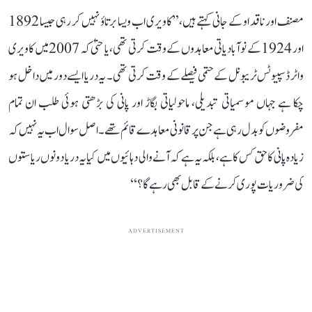
مصنف اور ناقد او کے جانی کہتے ہیں، ’’کاویری اب ویسا برتاؤ نہیں کر رہی جیسا 1892
اور 1924 کے نوآبادیاتی معاہدوں کے وقت کرتی تھی، یا حتیٰ کہ 2007 میں کاویری
واٹر ڈسپیوٹس ٹریبونل کے حتمی فیصلے کے وقت کرتی تھی۔ یہ دریا ایسے دور میں داخل ہو
چکا ہے جہاں موسمیاتی تبدیلی، ماحولیاتی بگاڑ اور پانی کی بڑھتی ہوئی طلب ان تمام
مفروضوں کو بدل رہی ہے جن پر قانونی معاہدے قائم تھے۔ اصل سوال اب یہ نہیں کہ
زیادہ پانی کا حق کس کا ہے، بلکہ یہ ہے کہ آنے والی دہائیوں میں کیا یہ دریا دونوں ریاستوں
کی ضروریات پوری کرنے کے قابل بھی رہے گا؟‘‘
ADVERTISEMENT