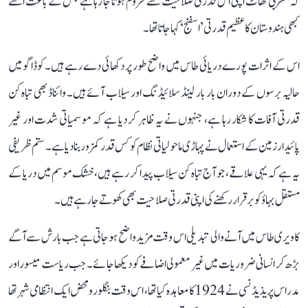
کہ مغربی گھاٹ اپنی اس قدرتی صلاحیت سے محروم ہوتا جا رہا ہے جس کے باعث اسے
کبھی ہندوستان کا عظیم قدرتی ’اسفنج‘ کہا جاتا تھا۔
اس کے اثرات پورے دریائی طاس میں واضح طور پر دکھائی دے رہے ہیں۔ کوڈاگو میں
حالیہ برسوں کے دوران بار بار لینڈ سلائیڈنگ اور سیلاب آئے ہیں۔ وائناڈ بھی تباہ کن
قدرتی آفات کا شکار رہا ہے، جنہوں نے یہ ظاہر کر دیا ہے کہ موسمیاتی شدت اور غیر
پائیدار زمین کے استعمال نے پہاڑی ماحولیاتی نظام کو کس قدر کمزور بنا دیا ہے۔ ستم ظریفی
یہ ہے کہ یہی علاقے، جو آج تباہ کن سیلاب پیدا کر رہے ہیں، خشک موسم میں دریا کے
مستقل بہاؤ کو برقرار رکھنے کی اپنی قدرتی صلاحیت بھی کھوتے جا رہے ہیں۔
کاویری طاس میں آنے والی تبدیلی اس وقت مزید واضح ہو جاتی ہے جب بارش سے آگے
بڑھ کر انسانی ضروریات میں غیر معمولی اضافے کو دیکھا جائے۔ جب ریاست میسور اور
مدراس پریذیڈنسی نے 1924 کا معاہدہ کیا تھا، اس وقت بنگلورو محض ایک انتظامی شہر تھا