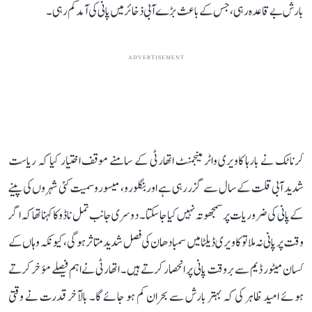
بارش بے قاعدہ رہی، جس کے باعث بڑے آبی ذخائر میں پانی کی آمد کم رہی۔
ADVERTISEMENT
کرناٹک نے بارہا کاویری واٹر مینجمنٹ اتھارٹی کے سامنے موقف اختیار کیا کہ ریاست
شدید آبی قلت کے سال سے گزر رہی ہے اور بنگلورو، میسورو سمیت کئی شہروں کی پینے
کے پانی کی ضروریات پر سمجھوتہ نہیں کیا جا سکتا۔ دوسری جانب تمل ناڈو کا کہنا تھا کہ اگر
وقت پر پانی نہ ملا تو کاویری ڈیلٹا میں سمبا دھان کی فصل شدید متاثر ہوگی، کیونکہ وہاں کے
کسان میٹور ڈیم سے بروقت پانی پر انحصار کرتے ہیں۔ اتھارٹی نے اہم فیصلے مؤخر کرتے
ہوئے امید ظاہر کی کہ بہتر بارش سے بحران کم ہو جائے گا۔ بالآخر قدرت نے وقتی