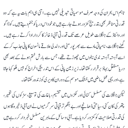
تاہم اس بحران کی وجہ صرف موسمیاتی تبدیلی نہیں ہے۔ اتنی ہی اہم بات یہ ہے کہ وہ
قدرتی مناظر بھی بتدریج کمزور ہوتے جا رہے ہیں جو خود اس دریا کو جنم دیتے ہیں۔ کوڈاگو
اور وائناڈ کے جنگلات طویل عرصے تک قدرتی آبی ذخائر کا کردار ادا کرتے رہے ہیں۔
گھنے جنگلات، نامیاتی مادے سے بھرپور مٹی اور دلدلی علاقے مانسون کا پانی جذب کر کے
اسے آہستہ آہستہ ندی نالوں میں چھوڑتے تھے، جس سے بارش ختم ہونے کے بعد بھی
دریا مستقل بہاؤ برقرار رکھتا تھا۔ زیرزمین پانی کے اس تدریجی اخراج کو بیس فلو کہا جاتا
ہے، اور یہی عمل ماضی میں خشک موسم کے دوران کاویری کو زندہ رکھتا تھا۔
لیکن جنگلات کی مسلسل کٹائی اور ٹکڑوں میں تقسیم، باغات کی توسیع، سڑکوں کی تعمیر،
پتھر کی کان کنی، سیاحتی ڈھانچے اور بے ہنگم ترقیاتی سرگرمیوں نے ان آبی ذخیرہ گاہوں
کی قدرتی صلاحیت کو کمزور کر دیا ہے۔ آبی وسائل کے ماہرین مسلسل خبردار کر رہے ہیں