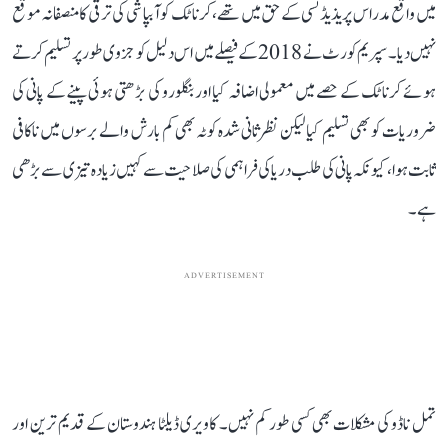
میں واقع مدراس پریذیڈنسی کے حق میں تھے، کرناٹک کو آبپاشی کی ترقی کا منصفانہ موقع
نہیں دیا۔ سپریم کورٹ نے 2018 کے فیصلے میں اس دلیل کو جزوی طور پر تسلیم کرتے
ہوئے کرناٹک کے حصے میں معمولی اضافہ کیا اور بنگلورو کی بڑھتی ہوئی پینے کے پانی کی
ضروریات کو بھی تسلیم کیا لیکن نظرثانی شدہ کوٹہ بھی کم بارش والے برسوں میں ناکافی
ثابت ہوا، کیونکہ پانی کی طلب دریا کی فراہمی کی صلاحیت سے کہیں زیادہ تیزی سے بڑھی
ہے۔
ADVERTISEMENT
تمل ناڈو کی مشکلات بھی کسی طور کم نہیں۔ کاویری ڈیلٹا ہندوستان کے قدیم ترین اور