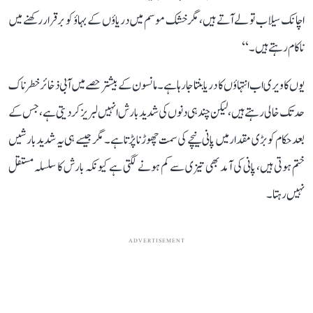
اچانک سیلاب تو لے آتے ہیں، مگر خشک موسم میں دریاؤں کے بہاؤ کو برقرار رکھنے میں
ناکام رہتے ہیں۔‘‘
یوں کاویری اب انتہاؤں کا دریا بنتا جا رہا ہے۔ مانسون کے بیشتر حصے میں آبی ذخائر خطرناک
حد تک خالی رہتے ہیں، لیکن چند ہی دنوں کی شدید بارش انہیں لبریز کر دیتی ہے، جس کے
بعد حکام کو بڑی مقدار میں پانی نیچے کی سمت چھوڑنا پڑتا ہے۔ مگر جیسے ہی یہ شدید بارشیں
ختم ہوتی ہیں، پانی کی آمد بھی تیزی سے کم ہونے لگتی ہے کیونکہ بارش کا سلسلہ مستقل
نہیں رہتا۔
ADVERTISEMENT