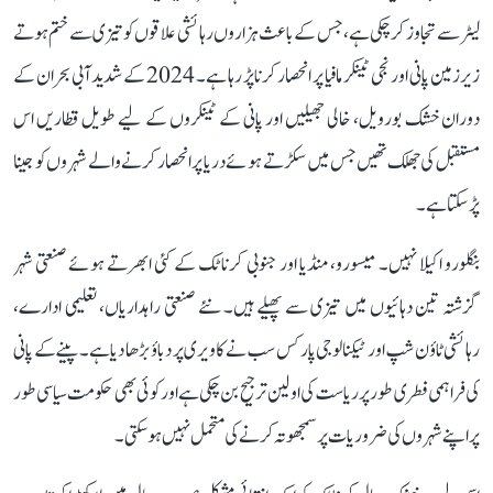
لیٹر سے تجاوز کر چکی ہے، جس کے باعث ہزاروں رہائشی علاقوں کو تیزی سے ختم ہوتے
زیرزمین پانی اور نجی ٹینکر مافیا پر انحصار کرنا پڑ رہا ہے۔ 2024 کے شدید آبی بحران کے
دوران خشک بورویل، خالی جھیلیں اور پانی کے ٹینکروں کے لیے طویل قطاریں اس
مستقبل کی جھلک تھیں جس میں سکڑتے ہوئے دریا پر انحصار کرنے والے شہروں کو جینا
پڑ سکتا ہے۔
بنگلورو اکیلا نہیں۔ میسورو، منڈیا اور جنوبی کرناٹک کے کئی ابھرتے ہوئے صنعتی شہر
گزشتہ تین دہائیوں میں تیزی سے پھیلے ہیں۔ نئے صنعتی راہداریاں، تعلیمی ادارے،
رہائشی ٹاؤن شپ اور ٹیکنالوجی پارکس سب نے کاویری پر دباؤ بڑھا دیا ہے۔ پینے کے پانی
کی فراہمی فطری طور پر ریاست کی اولین ترجیح بن چکی ہے اور کوئی بھی حکومت سیاسی طور
پر اپنے شہروں کی ضروریات پر سمجھوتہ کرنے کی متحمل نہیں ہو سکتی۔