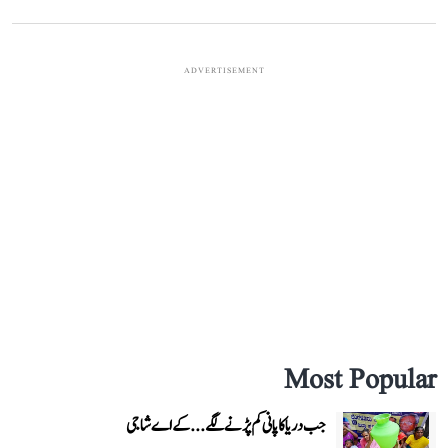
ADVERTISEMENT
Most Popular
جب دریا کا پانی کم پڑنے لگے...کے اے شاجی