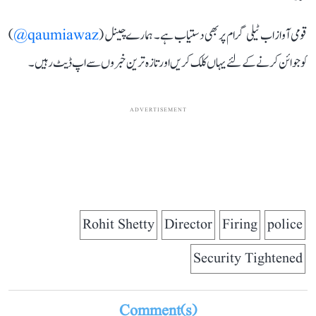
قومی آواز اب ٹیلی گرام پر بھی دستیاب ہے۔ ہمارے چینل (
qaumiawaz@
)
کو جوائن کرنے کے لئے یہاں کلک کریں اور تازہ ترین خبروں سے اپ ڈیٹ رہیں۔
ADVERTISEMENT
Rohit Shetty
Director
Firing
police
Security Tightened
Comment(s)