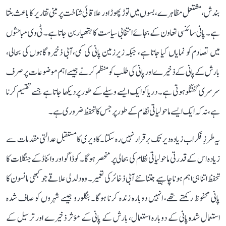
بندش، مشتعل مظاہرے، بسوں میں توڑ پھوڑ اور علاقائی شناخت پر مبنی تقاریر کا باعث بنتا
ہے۔ پانی سائنسی تعاون کے بجائے انتخابی سیاست کا ہتھیار بن جاتا ہے۔ ٹی وی مباحثوں
میں تصادم کو نمایاں کیا جاتا ہے، جبکہ زیرزمین پانی کی کمی، آبی ذخیرہ گاہوں کی بحالی،
بارش کے پانی کے ذخیرے اور پانی کی طلب کو منظم کرنے جیسے اہم موضوعات پر صرف
سرسری گفتگو ہوتی ہے۔ دریا کو ایک ایسے وسیلے کے طور پر دیکھا جاتا ہے جسے تقسیم کرنا
ہے، نہ کہ ایک ایسے ماحولیاتی نظام کے طور پر جس کا تحفظ ضروری ہے۔
یہ طرزِ فکر اب زیادہ دیر تک برقرار نہیں رہ سکتا۔ کاویری کا مستقبل عدالتی مقدمات سے
زیادہ اس کے قدرتی ماحولیاتی نظام کی بحالی پر منحصر ہوگا۔ کوڈاگو اور وائناڈ کے جنگلات کا
تحفظ اتنا ہی اہم ہونا چاہیے جتنا نئے آبی ذخائر کی تعمیر۔ وہ دلدلی علاقے جو کبھی مانسون کا
پانی محفوظ رکھتے تھے، انہیں دوبارہ زندہ کرنا ہوگا۔ بنگلورو جیسے شہروں کو صاف شدہ
استعمال شدہ پانی کے دوبارہ استعمال، بارش کے پانی کے مؤثر ذخیرے اور ترسیل کے