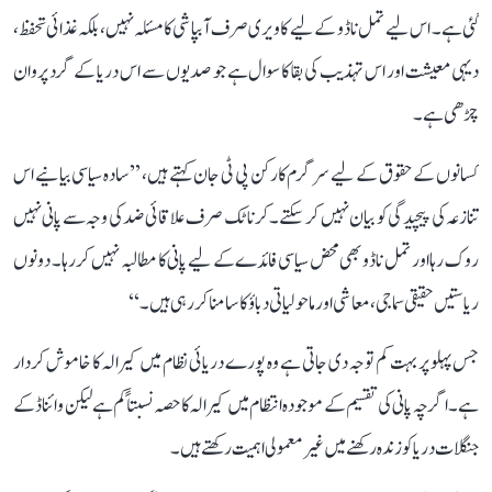
گئی ہے۔ اس لیے تمل ناڈو کے لیے کاویری صرف آبپاشی کا مسئلہ نہیں، بلکہ غذائی تحفظ،
دیہی معیشت اور اس تہذیب کی بقا کا سوال ہے جو صدیوں سے اس دریا کے گرد پروان
چڑھی ہے۔
کسانوں کے حقوق کے لیے سرگرم کارکن پی ٹی جان کہتے ہیں، ’’سادہ سیاسی بیانیے اس
تنازعہ کی پیچیدگی کو بیان نہیں کر سکتے۔ کرناٹک صرف علاقائی ضد کی وجہ سے پانی نہیں
روک رہا اور تمل ناڈو بھی محض سیاسی فائدے کے لیے پانی کا مطالبہ نہیں کر رہا۔ دونوں
ریاستیں حقیقی سماجی، معاشی اور ماحولیاتی دباؤ کا سامنا کر رہی ہیں۔‘‘
جس پہلو پر بہت کم توجہ دی جاتی ہے وہ پورے دریائی نظام میں کیرالہ کا خاموش کردار
ہے۔ اگرچہ پانی کی تقسیم کے موجودہ انتظام میں کیرالہ کا حصہ نسبتاً کم ہے لیکن وائناڈ کے
جنگلات دریا کو زندہ رکھنے میں غیر معمولی اہمیت رکھتے ہیں۔