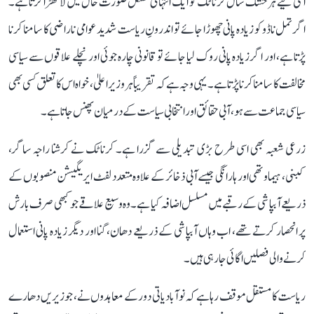
اسی لیے ہر خشک سال کرناٹک کو ایک انتہائی مشکل صورت حال میں لا کھڑا کرتا ہے۔
اگر تمل ناڈو کو زیادہ پانی چھوڑا جائے تو اندرونِ ریاست شدید عوامی ناراضی کا سامنا کرنا
پڑتا ہے، اور اگر زیادہ پانی روک لیا جائے تو قانونی چارہ جوئی اور نچلے علاقوں سے سیاسی
مخالفت کا سامنا کرنا پڑتا ہے۔ یہی وجہ ہے کہ تقریباً ہر وزیر اعلیٰ، خواہ اس کا تعلق کسی بھی
سیاسی جماعت سے ہو، آبی حقائق اور انتخابی سیاست کے درمیان پھنس جاتا ہے۔
زرعی شعبہ بھی اسی طرح بڑی تبدیلی سے گزرا ہے۔ کرناٹک نے کرشنا راجہ ساگر،
کبنی، ہیماوتھی اور ہارانگی جیسے آبی ذخائر کے علاوہ متعدد لفٹ ایریگیشن منصوبوں کے
ذریعے آبپاشی کے رقبے میں مسلسل اضافہ کیا ہے۔ وہ وسیع علاقے جو کبھی صرف بارش
پر انحصار کرتے تھے، اب وہاں آبپاشی کے ذریعے دھان، گنا اور دیگر زیادہ پانی استعمال
کرنے والی فصلیں اگائی جا رہی ہیں۔
ریاست کا مستقل موقف رہا ہے کہ نوآبادیاتی دور کے معاہدوں نے، جو زیریں دھارے