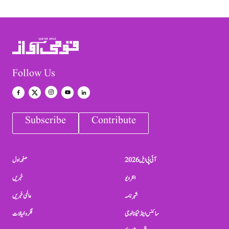
Follow Us
Subscribe
Contribute
آئی پی ایل 2026
صفحہ اول
انٹرویو
خبریں
شہرنامہ
عالمی خبریں
سائنس اینڈ ٹیکنالوجی
فکر و خیالات