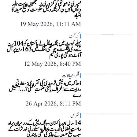
’میری خاموشی کو کمزوری نہ سمجھیں، بہت جلد
واپس آؤں گی‘، بنگلہ دیش حکومت کو شیخ حسینہ کا
انتباہ
19 May 2026, 11:11 AM
کرکٹ
پہلے ٹیسٹ میں بنگلہ دیش نے پاکستان کو 104 رن
سے دی شکست، چوتھی اننگ میں 163 رن پر آل
آؤٹ ہو گئی پوری ٹیم
12 May 2026, 8:40 PM
فکر و خیالات
ڈھاکہ میں دنیش ترویدی کی تقرری: سفارتی
روایت سے انحراف یا نئی حکمتِ عملی؟...آشیش
رے
26 Apr 2026, 8:11 PM
خبریں
14 سال بعد پاکستان-بنگلہ دیش کے درمیان براہ
راست فضائی خدمات بحال، سیکورٹی خدشات کے
سبب شیخ حسینہ نے عائد کی تھی پابندی