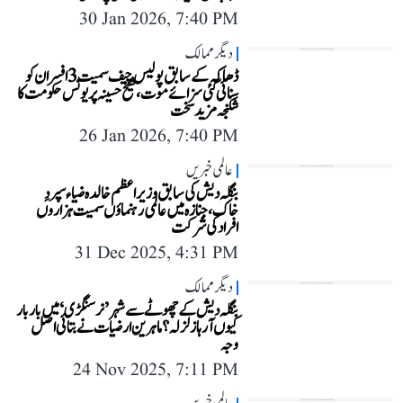
30 Jan 2026, 7:40 PM
دیگر ممالک
ڈھاکہ کے سابق پولیس چیف سمیت 3 افسران کو
سنائی گئی سزائے موت، شیخ حسینہ پر یونس حکومت کا
شکنجہ مزید سخت
26 Jan 2026, 7:40 PM
عالمی خبریں
بنگلہ دیش کی سابق وزیر اعظم خالدہ ضیاء سپردِ
خاک، جنازہ میں عالمی رہنماؤں سمیت ہزاروں
افراد کی شرکت
31 Dec 2025, 4:31 PM
دیگر ممالک
بنگلہ دیش کے چھوٹے سے شہر ’نرسنگڑی‘ میں بار بار
کیوں آ رہا زلزلہ؟ ماہرین ارضیات نے بتائی اصل
وجہ
24 Nov 2025, 7:11 PM