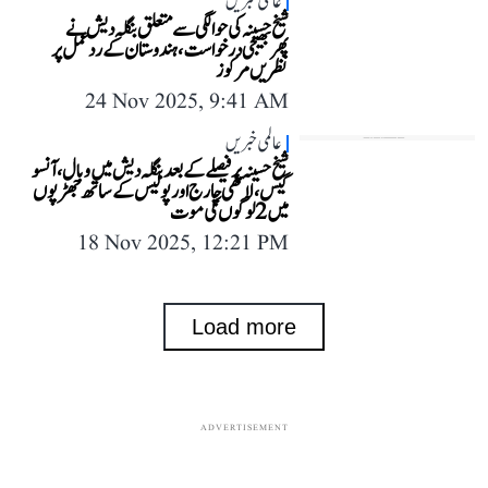
عالمی خبریں
شیخ حسینہ کی حوالگی سے متعلق بنگلہ دیش نے
پھربھیجی درخواست،ہندوستان کے ردعمل پر
نظریں مرکوز
24 Nov 2025, 9:41 AM
عالمی خبریں
شیخ حسینہ پر فیصلے کے بعد بنگلہ دیش میں وبال، آنسو
گیس، لاٹھی چارج اور پولیس کے ساتھ جھڑپوں
میں 2 لوگوں کی موت
18 Nov 2025, 12:21 PM
Load more
ADVERTISEMENT