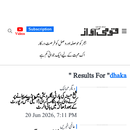
Subscription
Videos
ہجر کو حوصلہ اور وصل کو فرصت درکار
اک محبت کے لیے ایک جوانی کم ہے
"
Results For "
dhaka
دیگر ممالک
شیخ حسینہ کی پارٹی بنگلہ دیش میں بڑے پیمانے پر
کرنے والی ہے ہنگامہ آرائی! انٹیلی جنس رپورٹ
کے بعد ڈھاکہ میں ہائی الرٹ
20 Jun 2026, 7:11 PM
عالمی خبریں