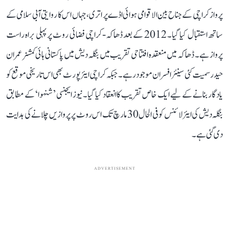
پرواز کراچی کے جناح بین الاقوامی ہوائی اڈے پر اتری، جہاں اس کا روایتی آبی سلامی کے
ساتھ استقبال کیا گیا۔ 2012 کے بعد ڈھاکہ-کراچی فضائی روٹ پر پہلی براہ راست
پرواز ہے۔ ڈھاکہ میں منعقدہ افتتاحی تقریب میں بنگلہ دیش میں پاکستانی ہائی کمشنر عمران
حیدر سمیت کئی سینئر افسران موجود رہے۔ جبکہ کراچی ایئرپورٹ بھی اس تاریخی موقع کو
یادگار بنانے کے لیے ایک خاص تقریب کا انعقاد کیا گیا۔ نیوز ایجنسی ’ شنہوا‘ کے مطابق
بنگلہ دیش کی ایئرلائنس کو فی الحال 30 مارچ تک اس روٹ پر پروازیں چلانے کی ہدایت
دی گئی ہے۔
ADVERTISEMENT