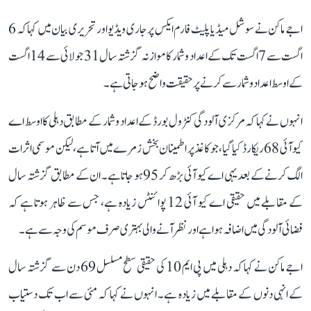
اجے ماکن نے سوشل میڈیا پلیٹ فارم ایکس پر جاری ویڈیو اور تحریری بیان میں کہا کہ 6
اگست سے 7 اگست تک کے اعداد و شمار کا موازنہ گزشتہ سال 31 جولائی سے 14 اگست
کے اوسط اعداد و شمار سے کرنے پر حقیقت واضح ہو جاتی ہے۔
انہوں نے کہا کہ مرکزی آلودگی کنٹرول بورڈ کے اعداد و شمار کے مطابق دہلی کا اوسط اے
کیو آئی 68 ریکارڈ کیا گیا، جو کاغذ پر اطمینان بخش زمرے میں آتا ہے، لیکن موسمی اثرات
الگ کرنے کے بعد یہی اے کیو آئی بڑھ کر 95 ہو جاتا ہے۔ ان کے مطابق گزشتہ سال
کے مقابلے میں حقیقی اے کیو آئی 12 پوائنٹس زیادہ ہے، جس سے ظاہر ہوتا ہے کہ
فضائی آلودگی میں اضافہ ہوا ہے اور نظر آنے والی بہتری صرف موسم کی وجہ سے ہے۔
اجے ماکن نے کہا کہ دہلی میں پی ایم 10 کی حقیقی سطح مسلسل 69 دن سے گزشتہ سال
کے انہی دنوں کے مقابلے میں زیادہ ہے۔ انہوں نے کہا کہ مئی سے اب تک دستیاب