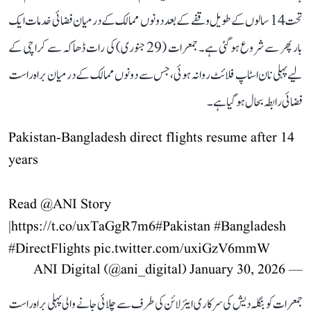
تحت 14 سالوں کے طویل وقفے کے بعد دونوں ممالک کے درمیان فضائی خدمات ایک
بار پھر سے شروع ہو گئی ہے۔ جمعرات (29 جنوری) کی رات ڈھاکہ سے کراچی کے
لیے پہلی نان اسٹاپ فلائٹ روانہ ہوئی، جس سے دونوں ممالک کے درمیان براہ راست
فضائی رابطہ بحال ہو گیا ہے۔
Pakistan-Bangladesh direct flights resume after 14
years
Read
@ANI
Story
|
https://t.co/uxTaGgR7m6
#Pakistan
#Bangladesh
#DirectFlights
pic.twitter.com/uxiGzV6mmW
January 30, 2026
— ANI Digital (@ani_digital)
جمعرات کو بنگلہ دیش کی سرکاری ایئرلائن کی طرف سے چلائی جانے والی پہلی براہ راست