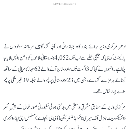
ADVERTISEMENT
ادھر مرکزی وزیر برائے بندرگاہ، جہاز رانی اور آبی گزرگاہیں سربانند سونووال نے
پارلیمنٹ کو بتایا کہ خلیجی خطے سے اب تک 4,052 ہندوستانی ملاحوں کو وطن واپس لایا جا
چکا ہے۔ انہوں نے کہا کہ 3 اگست تک ہندوستان آنے والے 62 جہاز کامیابی کے ساتھ
آبنائے ہرمز سے گزرے، جن میں 23 ہندوستانی پرچم والے جبکہ 39 غیر ملکی پرچم
والے جہاز شامل تھے۔
مرکزی وزیر کے مطابق مشرقِ وسطیٰ میں بدلتی ہوئی سکیورٹی صورتحال کے پیشِ نظر
ڈائریکٹوریٹ جنرل آف میری ٹائم ایڈمنسٹریشن (ڈی جی ایم اے) مسلسل اپنی ایڈوائزری