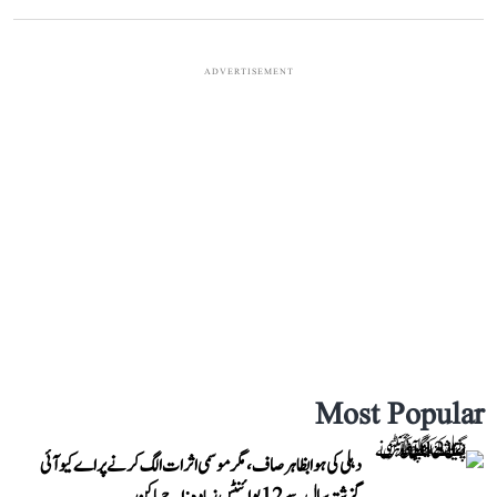
ADVERTISEMENT
Most Popular
دہلی کی ہوا بظاہر صاف، مگر موسمی اثرات الگ کرنے پر اے کیو آئی
گزشتہ سال سے 12 پوائنٹس زیادہ: اجے ماکن