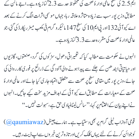
ایم 2.5 کی سطح عالمی ادارۂ صحت کی محفوظ حد سے 2.3 گنا زیادہ ہے۔ اجے ماکن کے
مطابق وزیرپور سب سے زیادہ متاثرہ علاقہ رہا، جہاں موسمی اثرات الگ کرنے کے بعد
اے کیو آئی 132 اور پی ایم 10 کی سطح 147 مائیکروگرام فی مکعب میٹر ریکارڈ کی گئی، جو
عالمی ادارۂ صحت کی مقررہ حد سے 3.3 گنا زیادہ ہے۔
انہوں نے حکومت سے مطالبہ کیا کہ تعمیراتی دھول، سڑکوں کی گرد، صنعتوں، گاڑیوں
اور حیاتیاتی ایندھن کے جلنے سے پیدا ہونے والی آلودگی کے ذرائع پر فوری کارروائی کی
جائے، وزیرپور میں مقامی سطح پر صحت سے متعلق انتباہ جاری کیا جائے اور عالمی ادارۂ
صحت کے معیارات کے مطابق اے کیو آئی کے اہداف مزید سخت کیے جائیں۔ انہوں
نے اپنے بیان کے اختتام پر کہا، ’’سانس لینا بنیادی حق ہے، سہولت نہیں۔‘‘
قومی آواز اب ٹیلی گرام پر بھی دستیاب ہے۔ ہمارے چینل (
qaumiawaz@
)
کو جوائن کرنے کے لئے یہاں کلک کریں اور تازہ ترین خبروں سے اپ ڈیٹ رہیں۔