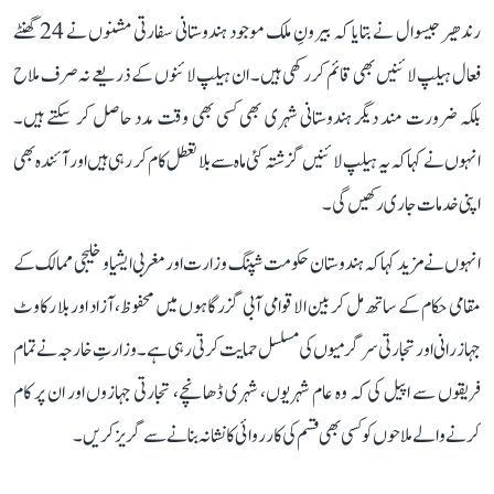
رندھیر جیسوال نے بتایا کہ بیرونِ ملک موجود ہندوستانی سفارتی مشنوں نے 24 گھنٹے
فعال ہیلپ لائنیں بھی قائم کر رکھی ہیں۔ ان ہیلپ لائنوں کے ذریعے نہ صرف ملاح
بلکہ ضرورت مند دیگر ہندوستانی شہری بھی کسی بھی وقت مدد حاصل کر سکتے ہیں۔
انہوں نے کہا کہ یہ ہیلپ لائنیں گزشتہ کئی ماہ سے بلا تعطل کام کر رہی ہیں اور آئندہ بھی
اپنی خدمات جاری رکھیں گی۔
انہوں نے مزید کہا کہ ہندوستان حکومت شپنگ وزارت اور مغربی ایشیا و خلیجی ممالک کے
مقامی حکام کے ساتھ مل کر بین الاقوامی آبی گزرگاہوں میں محفوظ، آزاد اور بلا رکاوٹ
جہاز رانی اور تجارتی سرگرمیوں کی مسلسل حمایت کرتی رہی ہے۔ وزارتِ خارجہ نے تمام
فریقوں سے اپیل کی کہ وہ عام شہریوں، شہری ڈھانچے، تجارتی جہازوں اور ان پر کام
کرنے والے ملاحوں کو کسی بھی قسم کی کارروائی کا نشانہ بنانے سے گریز کریں۔