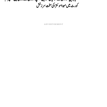
کورٹ میں مہوا موئترا کی سخت سرزنش
ADVERTISEMENT