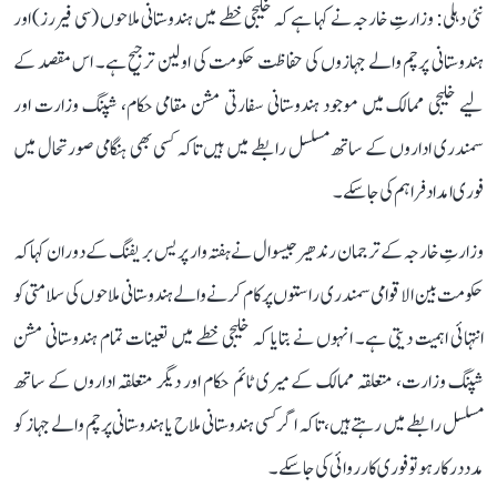
نئی دہلی: وزارتِ خارجہ نے کہا ہے کہ خلیجی خطے میں ہندوستانی ملاحوں (سی فیررز) اور
ہندوستانی پرچم والے جہازوں کی حفاظت حکومت کی اولین ترجیح ہے۔ اس مقصد کے
لیے خلیجی ممالک میں موجود ہندوستانی سفارتی مشن مقامی حکام، شپنگ وزارت اور
سمندری اداروں کے ساتھ مسلسل رابطے میں ہیں تاکہ کسی بھی ہنگامی صورتحال میں
فوری امداد فراہم کی جا سکے۔
وزارتِ خارجہ کے ترجمان رندھیر جیسوال نے ہفتہ وار پریس بریفنگ کے دوران کہا کہ
حکومت بین الاقوامی سمندری راستوں پر کام کرنے والے ہندوستانی ملاحوں کی سلامتی کو
انتہائی اہمیت دیتی ہے۔ انہوں نے بتایا کہ خلیجی خطے میں تعینات تمام ہندوستانی مشن
شپنگ وزارت، متعلقہ ممالک کے میری ٹائم حکام اور دیگر متعلقہ اداروں کے ساتھ
مسلسل رابطے میں رہتے ہیں، تاکہ اگر کسی ہندوستانی ملاح یا ہندوستانی پرچم والے جہاز کو
مدد درکار ہو تو فوری کارروائی کی جا سکے۔