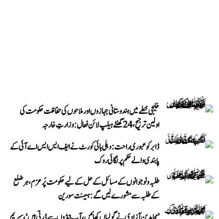
خلیجی خطے میں ہندوستانی جہازوں اور ملاحوں کی حفاظت حکومت کی
اولین ترجیح، 24 گھنٹے ہیلپ لائن فعال: وزارتِ خارجہ
ڈابر کو عبوری راحت: دہلی ہائی کورٹ نے ایف ایس ایس اے آئی کے
پابندی والے حکم پر لگائی روک
طلبہ و نوجوانوں کے مسائل کے حل کے لیے حکومت پُرعزم، ہر ضلع
کے طلبہ سے مشورے لیں گے: ہیمنت سورین
’مجاہدینِ آزادی نے گولیاں کھائیں، آپ انڈوں سے ڈرتی ہیں‘، سپریم