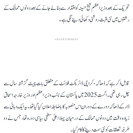
تحریک کے بعد وزیر اعظم شیخ حسینہ کو اقتدار سے ہٹائے جانے کے بعد دونوں ممالک کے
رشتوں میں نئی مثبت روشنی دکھائی دینے لگی ہے۔
ADVERTISEMENT
قابل ذکر ہے کہ ڈھاکہ-کراچی ڈائریکٹ فلائٹ کے متعلق بات چیت گزشتہ سال سے
چل رہی تھی۔ اگست 2025 میں پاکستان کے نائب وزیر اعظم اور وزیر خارجہ اسحاق
ڈار کے ڈھاکہ دورے کے دوران اس منصوبہ کا باضابطہ اعلان کیا گیا تھا۔ یہ ایک دہائی سے
زیادہ وقت میں دونوں ممالک کے درمیان پہلا اعلیٰ سطحی سیاسی دورہ تھا، جس نے دو
طرفہ تعلقات کو نئی سمت دینے کا کام کیا۔