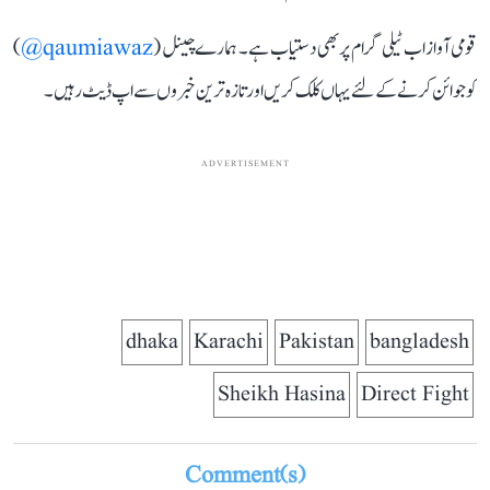
قومی آواز اب ٹیلی گرام پر بھی دستیاب ہے۔ ہمارے چینل (
qaumiawaz@
)
کو جوائن کرنے کے لئے یہاں کلک کریں اور تازہ ترین خبروں سے اپ ڈیٹ رہیں۔
ADVERTISEMENT
dhaka
Karachi
Pakistan
bangladesh
Sheikh Hasina
Direct Fight
Comment(s)