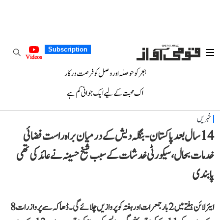
Subscription
Videos
ہجر کو حوصلہ اور وصل کو فرصت درکار
اک محبت کے لیے ایک جوانی کم ہے
خبریں
14 سال بعد پاکستان-بنگلہ دیش کے درمیان براہ راست فضائی
خدمات بحال، سیکورٹی خدشات کے سبب شیخ حسینہ نے عائد کی تھی
پابندی
ایئرلائن ہفتے میں 2 بار جمعرات اور ہفتہ کو پروازیں چلائے گی۔ ڈھاکہ سے پرواز رات 8