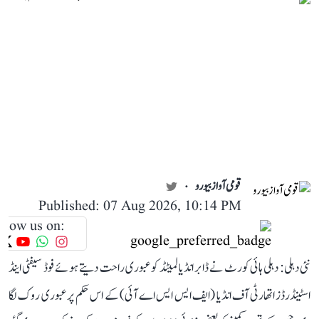
قومی آواز بیورو
Published: 07 Aug 2026, 10:14 PM
llow us on:
نئی دہلی: دہلی ہائی کورٹ نے ڈابر انڈیا لمیٹڈ کو عبوری راحت دیتے ہوئے فوڈ سیفٹی اینڈ
اسٹینڈرڈز اتھارٹی آف انڈیا (ایف ایس ایس اے آئی) کے اس حکم پر عبوری روک لگا