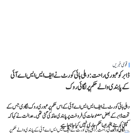
قومی خبریں
ڈابر کو عبوری راحت: دہلی ہائی کورٹ نے ایف ایس ایس اے آئی
کے پابندی والے حکم پر لگائی روک
دہلی ہائی کورٹ نے ایف ایس ایس اے آئی کے اس حکم پر عبوری روک لگا دی جس کے
تحت ڈابر کے بعض مصنوعات کی فروخت پر پابندی عائد کی گئی تھی۔ عدالت نے کہا کہ
کمپنی کو سنے بغیر ایسا حکم جاری نہیں کیا جانا چاہیے