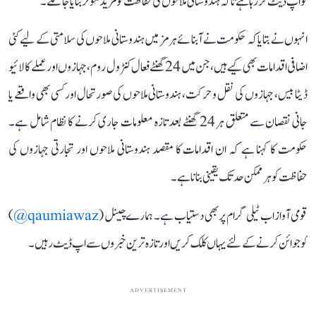
کو اپ ڈیٹ کر رہا ہے تاکہ ہندوستانی ملاحوں کی حفاظت کو مزید مؤثر بنایا جا سکے۔
انہوں نے بتایا کہ حکومت نے آبنائے ہرمز میں ہندوستانی ملاحوں کی سلامتی کے لیے کئی
اضافی اقدامات بھی کیے ہیں، جن میں 24 گھنٹے فعال کنٹرول روم، جہازوں اور عملے کا لائیو
ڈیٹا بیس، جہازوں کی نقل و حرکت، ہندوستانی ملاحوں کی صورتحال اور کسی بھی واقعے یا
جانی نقصان سے متعلق ہر 24 گھنٹے بعد تازہ معلومات جاری کرنے کا نظام شامل ہے۔
حکومت کا کہنا ہے کہ ان اقدامات کا مقصد ہندوستانی ملاحوں اور تجارتی جہازوں کی
حفاظت کو ہر ممکن حد تک یقینی بنانا ہے۔
قومی آواز اب ٹیلی گرام پر بھی دستیاب ہے۔ ہمارے چینل (
qaumiawaz@
)
کو جوائن کرنے کے لئے یہاں کلک کریں اور تازہ ترین خبروں سے اپ ڈیٹ رہیں۔
ADVERTISEMENT