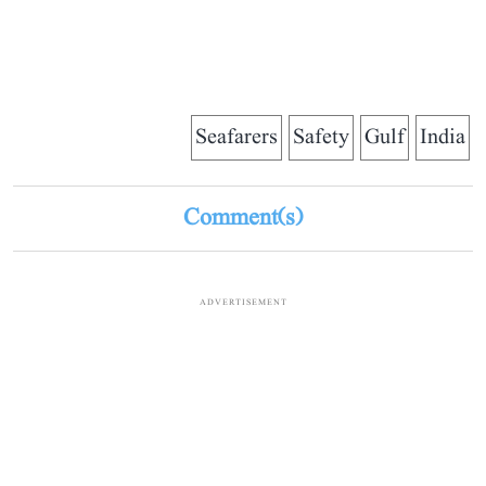
Seafarers
Safety
Gulf
India
Comment(s)
ADVERTISEMENT