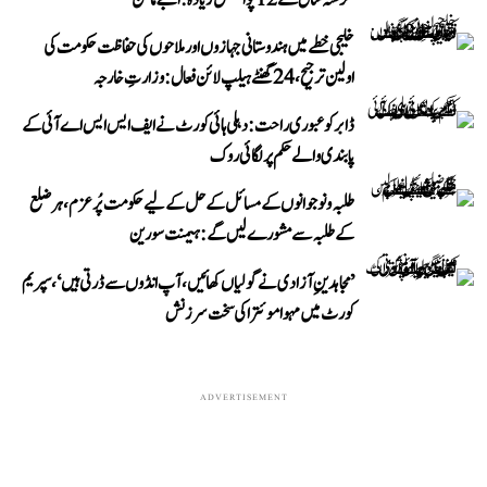
خلیجی خطے میں ہندوستانی جہازوں اور ملاحوں کی حفاظت حکومت کی
اولین ترجیح، 24 گھنٹے ہیلپ لائن فعال: وزارتِ خارجہ
ڈابر کو عبوری راحت: دہلی ہائی کورٹ نے ایف ایس ایس اے آئی کے
پابندی والے حکم پر لگائی روک
طلبہ و نوجوانوں کے مسائل کے حل کے لیے حکومت پُرعزم، ہر ضلع
کے طلبہ سے مشورے لیں گے: ہیمنت سورین
’مجاہدینِ آزادی نے گولیاں کھائیں، آپ انڈوں سے ڈرتی ہیں‘، سپریم
کورٹ میں مہوا موئترا کی سخت سرزنش
ADVERTISEMENT