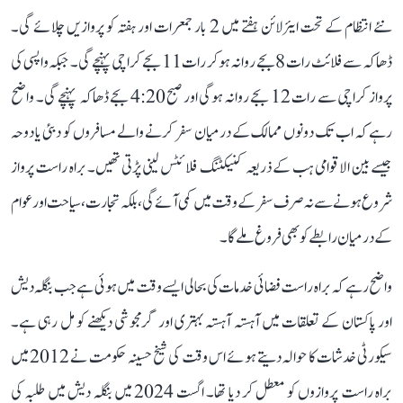
نئے انتظام کے تحت ایئرلائن ہفتے میں 2 بار جمعرات اور ہفتہ کو پروازیں چلائے گی۔
ڈھاکہ سے فلائٹ رات 8 بجے روانہ ہو کر رات 11 بجے کراچی پہنچے گی۔ جبکہ واپسی کی
پرواز کراچی سے رات 12 بجے روانہ ہوگی اور صبح 4:20 بجے ڈھاکہ پہنچے گی۔ واضح
رہے کہ اب تک دونوں ممالک کے درمیان سفر کرنے والے مسافروں کو دبئی یا دوحہ
جیسے بین الاقوامی ہب کے ذریعہ کنیکٹنگ فلائٹس لینی پڑتی تھیں۔ براہ راست پرواز
شروع ہونے سے نہ صرف سفر کے وقت میں کمی آئے گی، بلکہ تجارت، سیاحت اور عوام
کے درمیان رابطے کو بھی فروغ ملے گا۔
واضح رہے کہ براہ راست فضائی خدمات کی بحالی ایسے وقت میں ہوئی ہے جب بنگلہ دیش
اور پاکستان کے تعلقات میں آہستہ آہستہ بہتری اور گرمجوشی دیکھنے کو مل رہی ہے۔
سیکورٹی خدشات کا حوالہ دیتے ہوئے اس وقت کی شیخ حسینہ حکومت نے 2012 میں
براہ راست پروازوں کو معطل کر دیا تھا۔ اگست 2024 میں بنگلہ دیش میں طلبہ کی