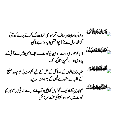
دہلی کی ہوا بظاہر صاف، مگر موسمی اثرات الگ کرنے پر اے کیو آئی
گزشتہ سال سے 12 پوائنٹس زیادہ: اجے ماکن
ڈابر کو عبوری راحت: دہلی ہائی کورٹ نے ایف ایس ایس اے آئی کے
پابندی والے حکم پر لگائی روک
طلبہ و نوجوانوں کے مسائل کے حل کے لیے حکومت پُرعزم، ہر ضلع
کے طلبہ سے مشورے لیں گے: ہیمنت سورین
’مجاہدینِ آزادی نے گولیاں کھائیں، آپ انڈوں سے ڈرتی ہیں‘، سپریم
کورٹ میں مہوا موئترا کی سخت سرزنش