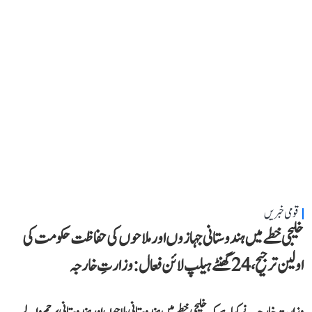
قومی خبریں
خلیجی خطے میں ہندوستانی جہازوں اور ملاحوں کی حفاظت حکومت کی
اولین ترجیح، 24 گھنٹے ہیلپ لائن فعال: وزارتِ خارجہ