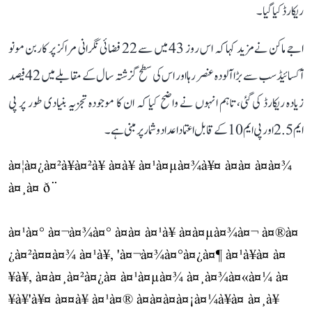
ریکارڈ کیا گیا۔
اجے ماکن نے مزید کہا کہ اس روز 43 میں سے 22 فضائی نگرانی مراکز پر کاربن مونو
آکسائیڈ سب سے بڑا آلودہ عنصر رہا اور اس کی سطح گزشتہ سال کے مقابلے میں 42 فیصد
زیادہ ریکارڈ کی گئی، تاہم انہوں نے واضح کیا کہ ان کا موجودہ تجزیہ بنیادی طور پر پی
ایم 2.5 اور پی ایم 10 کے قابل اعتماد اعداد و شمار پر مبنی ہے۔
à¤¦à¤¿à¤²à¥à¤²à¥ à¤à¥ à¤¹à¤µà¤¾à¥¤ à¤à¤ à¤à¤¾
à¤¸à¤ ð¨
à¤¹à¤° à¤¬à¤¾à¤° à¤à¤ à¤¹à¥ à¤à¤µà¤¾à¤¬ à¤®à¤
¿à¤²à¤¤à¤¾ à¤¹à¥, 'à¤¬à¤¾à¤°à¤¿à¤¶ à¤¹à¥à¤ à¤
¥à¥, à¤à¤¸à¤²à¤¿à¤ à¤¹à¤µà¤¾ à¤¸à¤¾à¤«à¤¼ à¤
¥à¥'à¥¤ à¤¤à¥ à¤¹à¤® à¤à¤à¤à¤¡à¤¼à¥à¤ à¤¸à¥