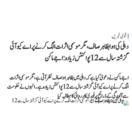
قومی خبریں
دہلی کی ہوا بظاہر صاف، مگر موسمی اثرات الگ کرنے پر اے کیو آئی
گزشتہ سال سے 12 پوائنٹس زیادہ: اجے ماکن
اجے ماکن نے دعویٰ کیا ہے کہ دہلی میں بظاہر ہوا صاف نظر آتی ہے، مگر موسمی اثرات
الگ کرنے پر اے کیو آئی گزشتہ سال سے 12 پوائنٹس زیادہ ہے۔ انہوں نے حکومت
سے آلودگی کے ذرائع پر فوری کارروائی کا مطالبہ کیا