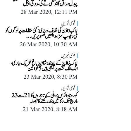
پیدل، راہل گاندھی نے کی مدد کی اپیل
28 Mar 2020, 12:11 PM
قومی خبریں
لاک ڈاؤن کی خلاف ورزی: کئی مقامات پر لوگوں کو
ملی دلچسپ سزا، دیکھیں تصویریں...
26 Mar 2020, 10:30 AM
قومی خبریں
لاک ڈاؤن کے باوجود شاہین باغ تحریک جاری،
الگ الگ تخت پر بیٹھی ہیں 5 خواتین
23 Mar 2020, 8:30 PM
قومی خبریں
کورونا وائرس: دہلی کے تاجروں کا21 سے 23
مارچ تک دکانیں بند رکھنے کا فیصلہ
21 Mar 2020, 8:18 AM