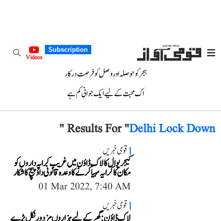
Subscription
Videos
ہجر کو حوصلہ اور وصل کو فرصت درکار
اک محبت کے لیے ایک جوانی کم ہے
"
Results For "
Delhi Lock Down
قومی خبریں
کیجریوال کا لاک ڈاؤن میں غریب کرایہ داروں کو
مکان کا کرایہ مہیا کرنے کا وعدہ قانونی داؤ پیچ کا شکار
01 Mar 2022, 7:40 AM
قومی خبریں
لاک ڈاؤن: گھر کے لیے ہزاروں مزدور نکل پڑے