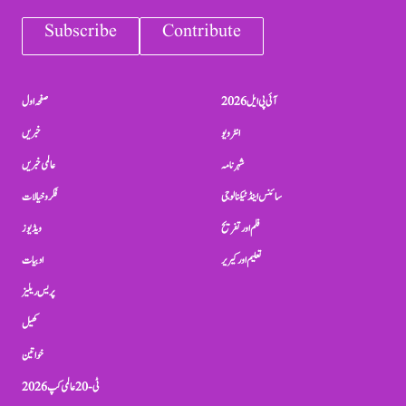
Subscribe
Contribute
آئی پی ایل 2026
صفحہ اول
انٹرویو
خبریں
شہرنامہ
عالمی خبریں
سائنس اینڈ ٹیکنالوجی
فکر و خیالات
فلم اور تفریح
ویڈیوز
تعلیم اور کیریر
ادبیات
پریس ریلیز
کھیل
خواتین
ٹی-20 عالمی کپ 2026