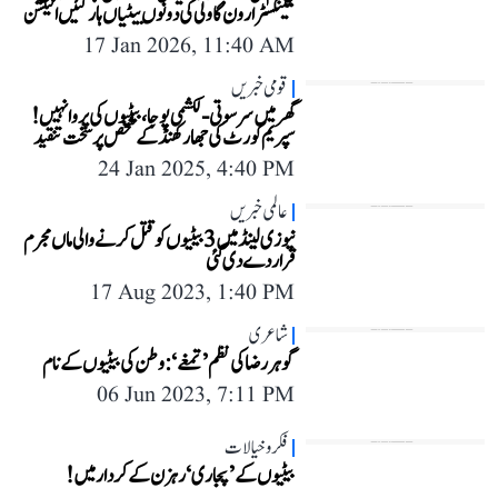
گینگسٹر ارون گاولی کی دونوں بیٹیاں ہار گئیں الیکشن
17 Jan 2026, 11:40 AM
قومی خبریں
گھر میں سرسوتی-لکشمی پوجا، بیٹیوں کی پروا نہیں!
سپریم کورٹ کی جھارکھنڈ کے شخص پر سخت تنقید
24 Jan 2025, 4:40 PM
عالمی خبریں
نیوزی لینڈ میں 3 بیٹیوں کو قتل کرنے والی ماں مجرم
قرار دے دی گئی
17 Aug 2023, 1:40 PM
شاعری
گوہر رضا کی نظم ’تمغے‘: وطن کی بیٹیوں کے نام
06 Jun 2023, 7:11 PM
فکر و خیالات
بیٹیوں کے ’پجاری‘ رہزن کے کردار میں!