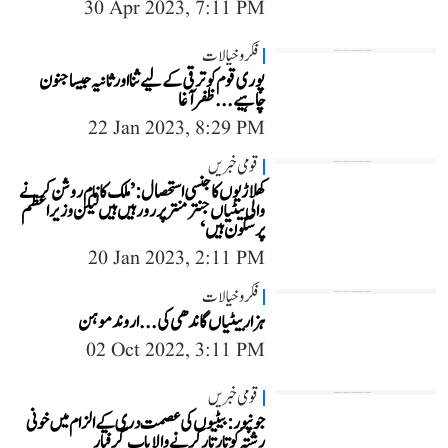
30 Apr 2023, 7:11 PM
فکر و خیالات
پوری قوم کو ترقی کے لیے ثنا اور ثانیہ جیسا جنون
چاہیے... ظفر آغا
22 Jan 2023, 8:29 PM
قومی خبریں
کھلاڑیوں کا جنسی استحصال: ’ملک کا نام روشن کرنے
والی بیٹیاں جنتر منتر پر رو رہیں ہیں لیکن وزیر اعظم
پرسکون ہیں‘
20 Jan 2023, 2:11 PM
فکر و خیالات
ہزار بیٹیاں گاندھی کی ... اروند موہن
02 Oct 2022, 3:11 PM
قومی خبریں
جونپور: بیٹیوں کی عصمت دری کے الزام میں خونی
رشتہ کو تار تار کرنے والا باپ گرفتار