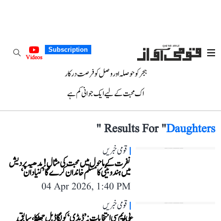
Subscription
Videos
ہجر کو حوصلہ اور وصل کو فرصت درکار
اک محبت کے لیے ایک جوانی کم ہے
"
Results For "
Daughters
قومی خبریں
نفرت کے ماحول میں محبت کی مثال! مدھیہ پردیش
میں ہندو بیٹی کا مسلم خاندان کرے گا ’کنیا دان‘
04 Apr 2026, 1:40 PM
قومی خبریں
بی ایم سی انتخابات: ’ڈیڈی‘ کو لگا ڈبل جھٹکا، سابق