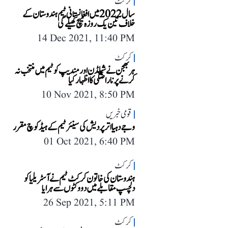
کرکٹ
سال 2022 میں افغانستانی ٹیم ہندوستان کے
خلاف تین یک روزہ میچ کھیلے گی
14 Dec 2021, 11:40 PM
کرکٹ
ہربھجن نے شیلڈن اور مندیپ کو ٹیم میں منتخب نہ
کرنے پر ناراضگی کا اظہار کیا
10 Nov 2021, 8:50 PM
قومی خبریں
وجے دہیا اتر پردیش کی سینئر ٹیم کے ہیڈ کوچ مقرر
01 Oct 2021, 6:40 PM
کرکٹ
ہندوستان کی خاتون کرکٹ ٹیم نے آسٹریلیا کو
دلچسپ مقابلے میں دو وکٹوں سے ہرایا
26 Sep 2021, 5:11 PM
کرکٹ