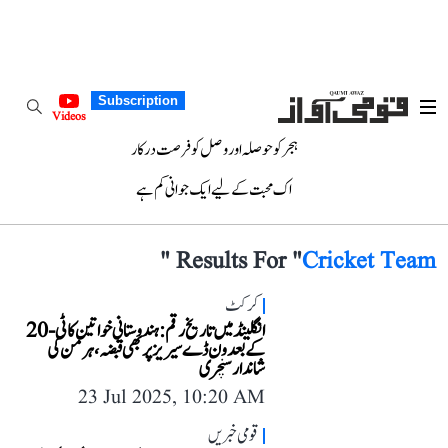
Subscription
Videos
ہجر کو حوصلہ اور وصل کو فرصت درکار
اک محبت کے لیے ایک جوانی کم ہے
"
Results For "
Cricket Team
کرکٹ
انگلینڈ میں تاریخ رقم: ہندوستانی خواتین کا ٹی-20
کے بعد ون ڈے سیریز پر بھی قبضہ، ہرمن کی
شاندار سنچری
23 Jul 2025, 10:20 AM
قومی خبریں