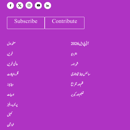
Subscribe
Contribute
آئی پی ایل 2026
صفحہ اول
انٹرویو
خبریں
شہرنامہ
عالمی خبریں
سائنس اینڈ ٹیکنالوجی
فکر و خیالات
فلم اور تفریح
ویڈیوز
تعلیم اور کیریر
ادبیات
پریس ریلیز
کھیل
خواتین