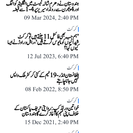
ہندوستان نے دھرم شالہ ٹیسٹ میں انگلینڈ کو اننگ
اور 64 رن سے روندا، سیریز پر 4-1 سے قبضہ
09 Mar 2024, 2:40 PM
کرکٹ
’ہم جب بھی فائنل 11 چنتے ہیں تو کرکٹ
شیدائیوں کو مایوس کرتے ہیں‘، راہل دراوڑ نے ایسا
کیوں کہا؟
12 Jul 2023, 6:40 PM
کرکٹ
افغانستان انڈر-19 ٹیم کے کئی کرکٹر ملک واپس
نہیں جانا چاہتے
08 Feb 2022, 8:50 PM
کرکٹ
خواتین ورلڈ کپ: روایتی حریف پاکستان کے
خلاف اپنی مہم کا آغاز کرے گا ہندوستان
15 Dec 2021, 2:40 PM