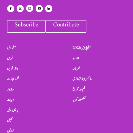
Subscribe
Contribute
آئی پی ایل 2026
صفحہ اول
انٹرویو
خبریں
شہرنامہ
عالمی خبریں
سائنس اینڈ ٹیکنالوجی
فکر و خیالات
فلم اور تفریح
ویڈیوز
تعلیم اور کیریر
ادبیات
پریس ریلیز
کھیل
خواتین