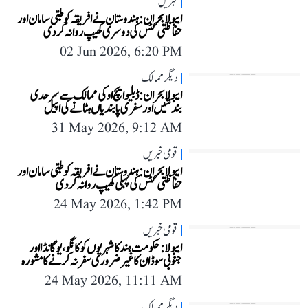
خبریں
ایبولا بحران: ہندوستان نے افریقہ کو طبی سامان اور
حفاظتی کٹس کی دوسری کھیپ روانہ کر دی
02 Jun 2026, 6:20 PM
دیگر ممالک
ایبولا بحران: ڈبلیو ایچ او کی ممالک سے سرحدی
بندشیں اور سفری پابندیاں ہٹانے کی اپیل
31 May 2026, 9:12 AM
قومی خبریں
ایبولا بحران: ہندوستان نے افریقہ کو طبی سامان اور
حفاظتی کٹس کی پہلی کھیپ روانہ کر دی
24 May 2026, 1:42 PM
قومی خبریں
ایبولا: حکومت ہند کا شہریوں کو کانگو، یوگانڈا اور
جنوبی سوڈان کا غیر ضروری سفر نہ کرنے کا مشورہ
24 May 2026, 11:11 AM
دیگر ممالک