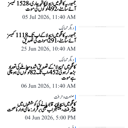
جمہوریہ کانگو میں ایبولا کا قہر جاری، 1528 کیسز
آئے سامنے، 492 لوگوں کی موت
05 Jul 2026, 11:40 AM
دیگر ممالک
جمہوریہ کانگو میں ایبولا کے اب تک 1118 کیسز
آئے سامنے، 291 اموات کی تصدیق
25 Jun 2026, 10:40 AM
دیگر ممالک
کانگو میں ’ایبولا‘ کے تصدیق شدہ معاملے کی تعداد
بڑھ کر ہوئی 452، اب تک 82 لوگوں کی ہو چکی
ہے موت
06 Jun 2026, 11:40 AM
صنعت و حرفت
کانگو میں ایبولا پر قابو پانے کی کوششوں میں
پیشرفت، چیلنجز اب بھی برقرار: عالمی ادارۂ صحت
04 Jun 2026, 5:00 PM