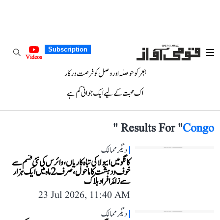
Subscription
Videos
ہجر کو حوصلہ اور وصل کو فرصت درکار
اک محبت کے لیے ایک جوانی کم ہے
"
Results For "
Congo
دیگر ممالک
کانگو میں ایبولا کی تباہ کاریاں، وائرس کی نئی قسم سے
خوف و دہشت کا ماحول، صرف 2 ماہ میں ایک ہزار
سے زائد افراد ہلاک
23 Jul 2026, 11:40 AM
دیگر ممالک