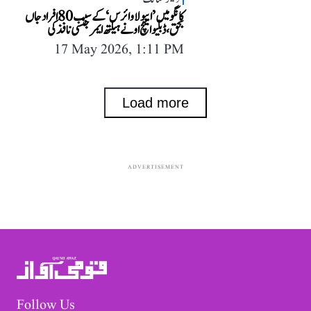
کانگو میں ’ایبولا وائرس‘ کے سبب 80 افراد جاں
بحق، ڈبلیو ایچ او نے ہیلتھ ایمرجنسی نافذ کی
17 May 2026, 1:11 PM
Load more
ADVERTISEMENT
Follow Us