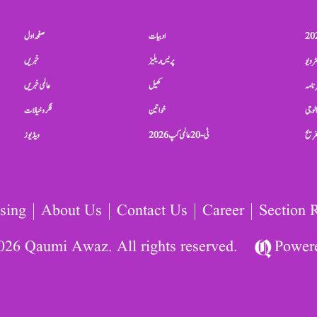
ادبیات
صفحہ اول
ٹرویو
پریس ریلیز
خبریں
نامہ
کھیل
عالمی خبریں
الوجی
خواتین
فکر و خیالات
تفریح
ٹی-20 عالمی کپ 2026
ویڈیوز
sing
About Us
Contact Us
Career
Section 
026 Qaumi Awaz. All rights reserved.
Power