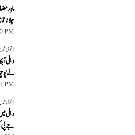
ماہِ رمض
چلانا ق
40 PM
قومی خبری
دہلی آب
نے پوچھ تاچھ 
11 PM
قومی خبری
دہلی میں
جے پی کی