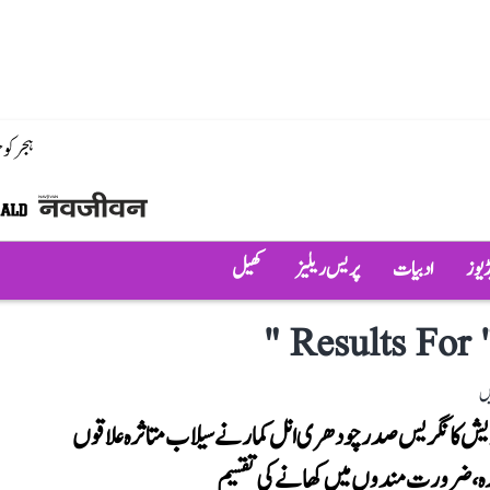
ہجر کو
ڈیوز
ادبیات
پریس ریلیز
کھیل
"
Results For 
ں
 دیش کانگریس صدر چودھری انل کمار نے سیلاب متاثرہ علاقوں
دورہ، ضرورت مندوں میں کھانے کی تقسیم