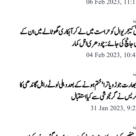
06 Feb 2023, 11:
ں
یٰ کیجریوال کو حراست میں لے کر آبکاری گھوٹالے میں ان کے
ی جانچ کی جائے: چودھری انل کمار
04 Feb 2023, 10:
ں
بھارت جوڑو یاترا‘ ختم ہونے کے بعد دہلی لوٹے راہل گاندھی کا
نگریس نے گرمجوشی سے کیا استقبال
31 Jan 2023, 9:
ں