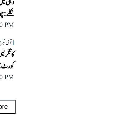
دہلی میں
نکلے: چ
40 PM
قومی خبری
کانگریس 
کورٹ می
40 PM
ore