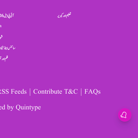
تعلیم اور کیریر
آئی پی ایل 2026
ان
شہر
سائنس اینڈ ٹیکن
فلم اور 
RSS Feeds
Contribute T&C
FAQs
ed by
Quintype