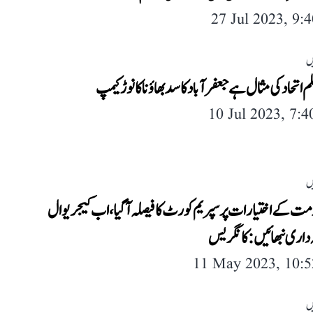
27 Jul 2023, 9:
ں
م اتحاد کی مثال ہے جعفرآباد کا سدبھاؤنا کانوڑ کیمپ
10 Jul 2023, 7:
ں
مت کے اختیارات پر سپریم کورٹ کا فیصلہ آ گیا، اب کیجریوال
 داری نبھائیں: کانگریس
11 May 2023, 10:
ں