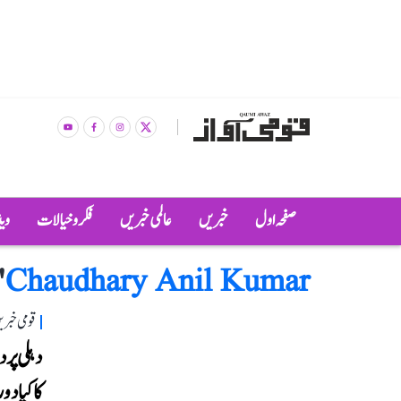
صفحہ اول
خبریں
عالمی خبریں
فکر و خیالات
وی
"
Chaudhary Anil Kumar
قومی خبری
دہلی پر
کا کیا 