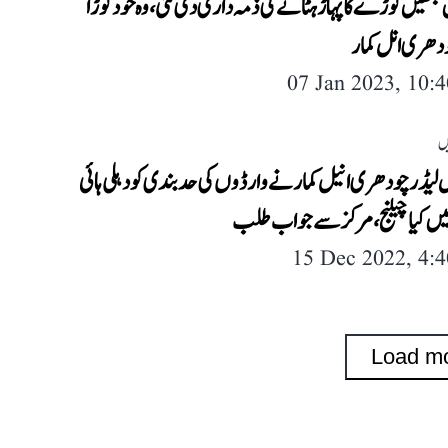
 جنھیں کوڑے کا پہاڑ ہٹانے کی ذمہ داری دی گئی، وہ خود کوڑا
ودھری انل کمار
07 Jan 2023, 10:
ں
لیڈر چودھری انیل کمار نے وارڈوں کی حد بندی کو دہلی ہائی
ں کیا چیلنج، مرکز سے جواب طلب
15 Dec 2022, 4:
Load m