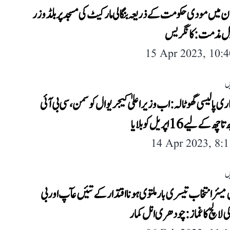
ان میں مودی حکومت کے ذریعہ بنگالی مارکیٹ کی مسجد پر بلڈوزر
ابل مذمت: کانگریس
15 Apr 2023, 10:
ں
کاری پالیسی گھوٹالہ: اب وزیر اعلیٰ کیجریوال کو سمن، سی بی آئی
کے لیے 16 اپریل کو بلایا
14 Apr 2023, 8:
ں
 میئر انتخاب تیسری بار ملتوی ہونا اقتدار کے تئیں عآپ اور بی
 لالچ کا غماز: چودھری انل کمار