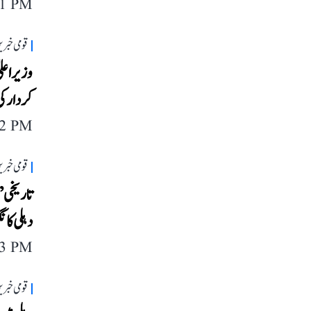
11 PM
قومی خبری
وزیر اعل
کردار ک
42 PM
قومی خبری
تاریخی ’
دہلی کا
23 PM
قومی خبری