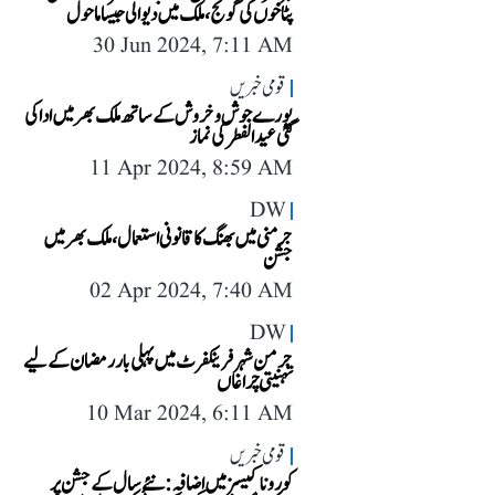
پٹاخوں کی گونج، ملک میں دیوالی جیسا ماحول
30 Jun 2024, 7:11 AM
قومی خبریں
پورے جوش و خروش کے ساتھ ملک بھر میں ادا کی
گئی عید الفطر کی نماز
11 Apr 2024, 8:59 AM
DW
جرمنی میں بھنگ کا قانونی استعمال، ملک بھر میں
جشن
02 Apr 2024, 7:40 AM
DW
جرمن شہر فرینکفرٹ میں پہلی بار رمضان کے لیے
تہنیتی چراغاں
10 Mar 2024, 6:11 AM
قومی خبریں
کورونا کیسز میں اضافہ: نئے سال کے جشن پر