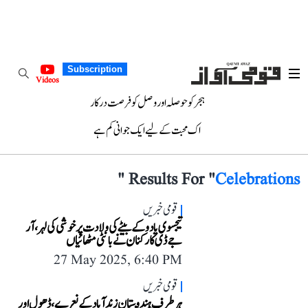
Subscription
Videos
ہجر کو حوصلہ اور وصل کو فرصت درکار
اک محبت کے لیے ایک جوانی کم ہے
"
Results For "
Celebrations
قومی خبریں
تیجسوی یادو کے بیٹے کی ولادت پر خوشی کی لہر، آر
جے ڈی کارکنان نے بانٹی مٹھائیاں
27 May 2025, 6:40 PM
قومی خبریں
ہرطرف ہندوستان زندآباد کے نعرے، ڈھول اور