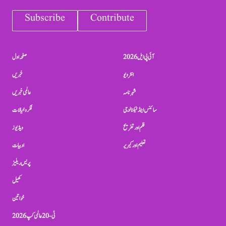
Subscribe
Contribute
آئی پی ایل 2026
صفحہ اول
انٹرویو
خبریں
شہرنامہ
عالمی خبریں
سائنس اینڈ ٹیکنالوجی
فکر و خیالات
فلم اور تفریح
ویڈیوز
تعلیم اور کیریر
ادبیات
پریس ریلیز
کھیل
خواتین
ٹی-20 عالمی کپ 2026