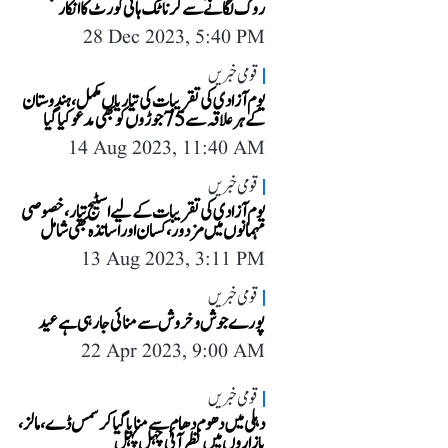
روک لگانے سے کرناٹک ہائی کورٹ کا انکار
28 Dec 2023, 5:40 PM
قومی خبریں
یوم آزادی کی تقریبات کی تیاریاں مکمل، ہندوستان
کے ہر علاقہ سے 75 جوڑوں کو بھی مدعو کیا گیا
14 Aug 2023, 11:40 AM
قومی خبریں
یوم آزادی کی تقریبات کے لیے اسٹیج تیار، خصوصی
مہمانوں میں مزدور، کسان اور اساتذہ بھی شامل
13 Aug 2023, 3:11 PM
قومی خبریں
پورے جوش و خروش سے منائی جا رہی ہے عید
22 Apr 2023, 9:00 AM
قومی خبریں
دہلی میں دھوم دھام سے منایا گیا کرسمس ڈے، مالز،
بازاروں میں نظر آئی چہل پہل