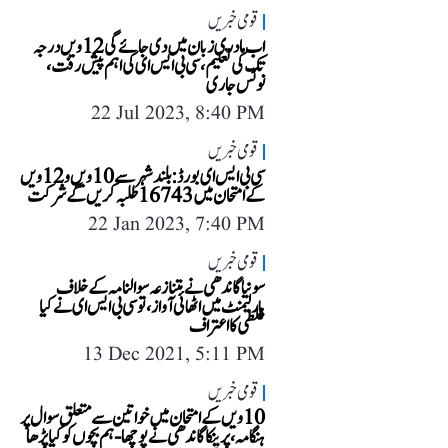
قومی خبریں
اب مادری زبان میں دی جائے گی 12ویں درجہ
تک کی تعلیم، سی بی ایس ای کی اہم پیش رفت،
نوٹس جاری
22 Jul 2023, 8:40 PM
قومی خبریں
سی بی ایس ای بورڈ: بلندشہر سے 10ویں و 12ویں
کے امتحان میں 16743 طلبہ کریں گے شرکت
22 Jan 2023, 7:40 PM
قومی خبریں
سونیا گاندھی نے متنازعہ سوالنامہ کے خلاف
پارلیمنٹ میں اٹھائی آواز، تو سی بی ایس ای نے کیا
غلطی کا اعتراف
13 Dec 2021, 5:11 PM
قومی خبریں
10ویں کے امتحان میں خواتین سے متعلق سوال پر
ہنگامہ، پرینکا گاندھی نے پوچھا- ہم بچوں کو کیا پڑھا