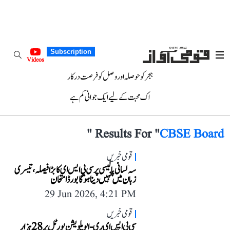
Subscription
Videos
ہجر کو حوصلہ اور وصل کو فرصت درکار
اک محبت کے لیے ایک جوانی کم ہے
"
Results For "
CBSE Board
قومی خبریں
سہ لسانی پالیسی پر سی بی ایس ای کا بڑا فیصلہ، تیسری
زبان میں نہیں دینا ہوگا بورڈ امتحان
29 Jun 2026, 4:21 PM
قومی خبریں
سی بی ایس ای ری-ایویلویشن پورٹل پر 28 ہزار