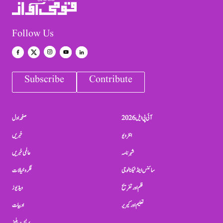
Follow Us
Subscribe
Contribute
آئی پی ایل 2026
صفحہ اول
انٹرویو
خبریں
شہرنامہ
عالمی خبریں
سائنس اینڈ ٹیکنالوجی
فکر و خیالات
فلم اور تفریح
ویڈیوز
تعلیم اور کیریر
ادبیات
پریس ریلیز