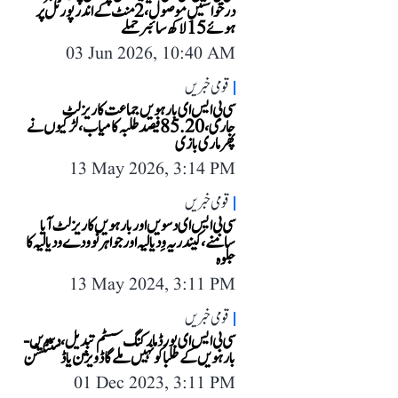
درخواستیں موصول، 2 منٹ کے اندر پورٹل پر
ہوئے 15 لاکھ سائبر حملے
03 Jun 2026, 10:40 AM
قومی خبریں
سی بی ایس ای بارہویں جماعت کا ریزلٹ
جاری، 85.20 فیصد طلبہ کامیاب، لڑکیوں نے
پھر ماری بازی
13 May 2026, 3:14 PM
قومی خبریں
سی بی ایس ای دسویں اور بارہویں کا ریزلٹ آیا
سامنے، کیندریہ وِدیالیہ اور جواہر نوودے ودیالیہ کا
جلوہ
13 May 2024, 3:11 PM
قومی خبریں
سی بی ایس ای بورڈ مارکنگ سسٹم تبدیل، دسویں-
بارہویں کے طلبا کو نہیں ملے گا ڈویژن یا ڈسٹنکشن
01 Dec 2023, 3:11 PM