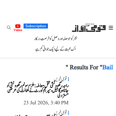
Subscription
Videos
ہجر کو حوصلہ اور وصل کو فرصت درکار
اک محبت کے لیے ایک جوانی کم ہے
"
Results For "
Bail
قومی خبریں
راجہ رگھوونشی قتل معاملہ: ملزم سونم رگھوونشی کو
جانا ہوگا جیل، سپریم کورٹ نے ضمانت کی عرضی
مسترد کی
23 Jul 2026, 3:40 PM
قومی خبریں