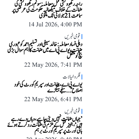
راجہ رگھوونشی قتل معاملہ: سونم رگھوونشی کی
ضمانت کے خلاف میگھالیہ حکومت کی عرضی پر
سماعت 21 جولائی تک ملتوی
14 Jul 2026, 4:00 PM
قومی خبریں
دہلی فساد معاملہ: خالد سیفی اور تسلیم احمد کو عبوری
ضمانت، یو اے پی اے میں ضمانت کا اہم سوال بڑی
بنچ کو منتقل
22 May 2026, 7:41 PM
فکر و خیالات
یو اے پی اے، ضمانت اور سپریم کورٹ کی خود
اصلاح...سنجے ہیگڑے
22 May 2026, 6:41 PM
قومی خبریں
’جہاں ضمانت نہیں دینی چاہیے، وہاں دے رہے
ہیں‘، جہیز قتل کے ملزم کی ضمانت رد کرتے ہوئے
ہائی کورٹ پر سپریم کورٹ برہم