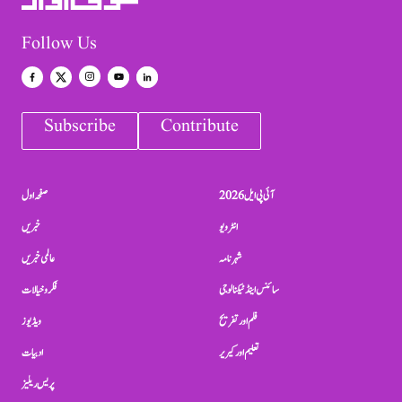
Follow Us
Subscribe
Contribute
آئی پی ایل 2026
صفحہ اول
انٹرویو
خبریں
شہرنامہ
عالمی خبریں
سائنس اینڈ ٹیکنالوجی
فکر و خیالات
فلم اور تفریح
ویڈیوز
تعلیم اور کیریر
ادبیات
پریس ریلیز