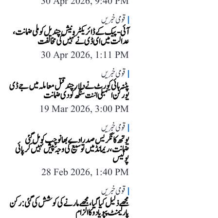
30 Apr 2026, 9:40 PM
قومی خبریں
آئی-پیک کے ڈائریکٹر ونیش چندیل کو ملی ضمانت،
عدالت میں ای ڈی نے نہیں کی مخالفت
30 Apr 2026, 1:11 PM
قومی خبریں
پٹنہ ہائی کورٹ نے دلارچند قتل معاملہ میں جے ڈی
یو رکن اسمبلی اننت سنگھ کو دی ضمانت
19 Mar 2026, 3:00 PM
قومی خبریں
یوتھ کانگریس صدر ادے بھانو چِب کو مل گئی
ضمانت، ریمانڈ میں توسیع کی وجہ پیش نہیں کر پائی
پولیس
28 Feb 2026, 1:40 PM
قومی خبریں
مجھے ذلیل کیا گیا، مجھے مارنے کی کوشش کی گئی: رکن
پارلیمنٹ پپو یادو کا الزام