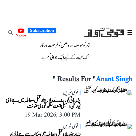
Subscription
Videos
ہجر کو حوصلہ اور وصل کو فرصت درکار
اک محبت کے لیے ایک جوانی کم ہے
"
Results For "
Anant Singh
قومی خبریں
پٹنہ ہائی کورٹ نے دلارچند قتل معاملہ میں جے ڈی
یو رکن اسمبلی اننت سنگھ کو دی ضمانت
19 Mar 2026, 3:00 PM
قومی خبریں
دلارچند یادو قتل معاملہ میں مکامہ سے جے ڈی یو