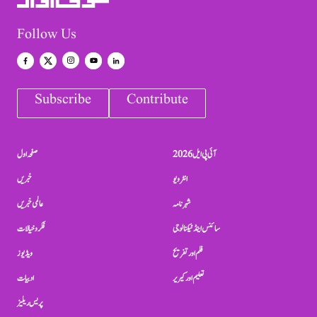
Follow Us
Subscribe
Contribute
آئی پی ایل 2026
صفحہ اول
انٹرویو
خبریں
شہرنامہ
عالمی خبریں
سائنس اینڈ ٹیکنالوجی
فکر و خیالات
فلم اور تفریح
ویڈیوز
تعلیم اور کیریر
ادبیات
پریس ریلیز