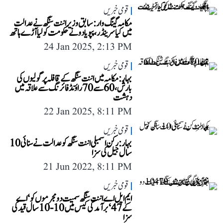
قومی خبریں
مکامہ گینگ وار: سابق وزیر اننت سنگھ نے عدالت
میں کیا سرینڈر، پپو یادو نے حکومت کو لیا آڑے ہاتھ
24 Jan 2025, 2:13 PM
قومی خبریں
بہار: مکامہ میں اننت سنگھ کے قافلہ پر گولیوں کی
بارش، 60 سے 70 راؤنڈ فائرنگ سے علاقہ میں
دہشت
22 Jan 2025, 8:11 PM
قومی خبریں
بہار: رکن اسمبلی اننت سنگھ کو عدالت نے سنائی 10
سال جیل کی سزا
21 Jun 2022, 8:11 PM
قومی خبریں
ایم ایل اے اننت سنگھ سمیت دو مجرموں کو ‘اے
کے 47‘ برآمدگی کیس میں 10-10 سال قید کی
سزا