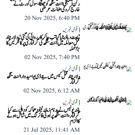
رکن اسمبلی اننت سنگھ کو جھٹکا، سول کورٹ نے
خارج کر دی ضمانت عرضی
20 Nov 2025, 6:40 PM
قومی خبریں
’بہت دباؤ بنایا گیا تب جا کر کارروائی کی گئی‘، دلار چند
قتل معاملہ میں اننت سنگھ کی گرفتاری پر کانگریس کا
بڑا حملہ
02 Nov 2025, 7:40 PM
قومی خبریں
دلار چند قتل کیس میں جے ڈی یو امیدوار اننت سنگھ
گرفتار
02 Nov 2025, 6:12 AM
قومی خبریں
پٹنہ پولیس نے بدنام زمانہ ٹیٹو دھماکہ کو دہلی سے کیا
گرفتار، اننت سنگھ پر ہوئی فائرنگ میں شامل ہونے
کا الزام
21 Jul 2025, 11:41 AM