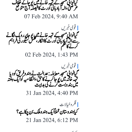
گیانواپی مسجد کے تہہ خانے میں پوجا کے خلاف
عرضی، الہ آباد ہائی کورٹ کا فیصلہ آج متوقع
07 Feb 2024, 9:40 AM
قومی خبریں
گیانواپی مسجد کے تہہ خانے میں پوجا پر روک لگانے
سے الہ آباد ہائی کورٹ کا انکار، مکمل سیکورٹی فراہم
کرنے کا حکم
02 Feb 2024, 1:43 PM
قومی خبریں
گیانواپی مسجد معاملہ: عدالت نے ہندو فریق کو دیا
تہہ خانہ میں پوجا کرنے کا حق، انتظامیہ کو ایک ہفتہ
میں بندوبست کرنے کی ہدایت
31 Jan 2024, 4:40 PM
فکر و خیالات
کیا ہندوستان عملاً ایک ہندو ملک بن چکا ہے؟
21 Jan 2024, 6:12 PM