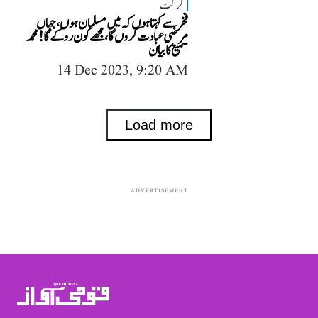
کرکٹ
فخر سے کہتا ہوں کہ میں مسلمان ہوں، جہاں
مرضی عبادت کروں گا، مجھے کون روکے گا! محمد
سمیع کا بیان
14 Dec 2023, 9:20 AM
Load more
ADVERTISEMENT