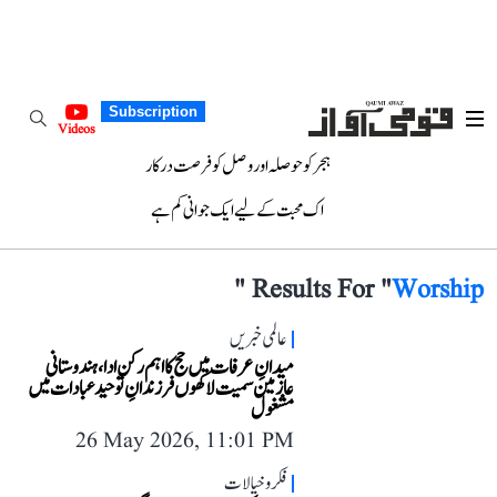
Subscription
Videos
ہجر کو حوصلہ اور وصل کو فرصت درکار
اک محبت کے لیے ایک جوانی کم ہے
"
Results For "
Worship
عالمی خبریں
میدانِ عرفات میں حج کا اہم رکن ادا، ہندوستانی
عازمین سمیت لاکھوں فرزندانِ توحید عبادات میں
مشغول
26 May 2026, 11:01 PM
فکر و خیالات