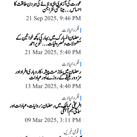
عورت کی آزادی ہی دلائے گی ہر دن طاقت کا
احساس...میناکشی نٹراجن
21 Sep 2025, 9:46 PM
فکر و خیالات
رمضان المبارک میں بہار کی کچھ خواتین کے
معمولات و مصروفیات... تنویر احمد
21 Mar 2025, 5:40 PM
فکر و خیالات
رمضان میں ملازمت پیشہ، کاروباری افراد اور
مزدور طبقے کے روزے اور عبادات
13 Mar 2025, 4:40 PM
فکر و خیالات
افریقی ممالک میں رمضان: روایات، عبادات اور
سماجی ہم آہنگی
09 Mar 2025, 3:11 PM
قومی خبریں