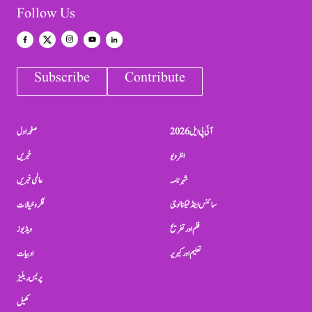
Follow Us
Subscribe
Contribute
آئی پی ایل 2026
صفحہ اول
انٹرویو
خبریں
شہرنامہ
عالمی خبریں
سائنس اینڈ ٹیکنالوجی
فکر و خیالات
فلم اور تفریح
ویڈیوز
تعلیم اور کیریر
ادبیات
پریس ریلیز
کھیل