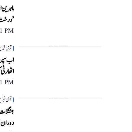
’درخت
11 PM
قومی خبری
اب سپری
اتھارٹی
11 PM
قومی خبری