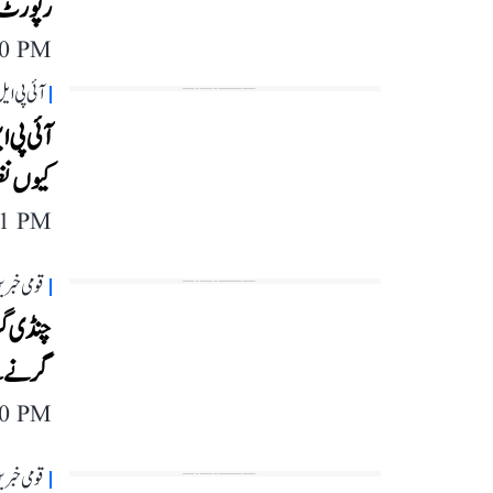
رپورٹ
40 PM
آئی پی ای
آئی پی ا
کیوں نظر
11 PM
قومی خبری
گرنے سے 1 طالبہ ہلاک
40 PM
قومی خبری