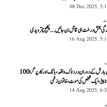
08 Dec 2025, 5:
لات
ی بخش درخت ہی قاتل بن جائیں... پنکج چترویدی
16 Aug 2025, 5:
ں
دہلی میں بارش کے دوران دردناک واقعہ، بائک اور کار پر گرا 100
نا پیڑ، ایک شخص کی موت، خاتون زخمی
14 Aug 2025, 6:
ں