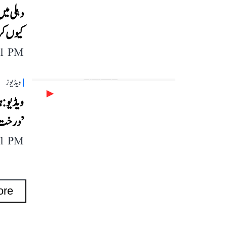
کیوں ک
11 PM
ویڈیوز
ویڈیو: 
’درخت‘
11 PM
ore