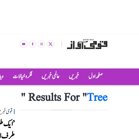
صفحہ اول
خبریں
عالمی خبریں
فکر و خیالات
وی
"
Results For "
Tree
قومی خبری
’ایک طر
طرف لا