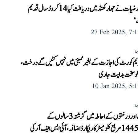
ماہرین ارضیات نے جھارکھنڈ میں دریافت کیا 14 کروڑ سال قدیم
‘
27 Feb 2025, 7:
ں
م کورٹ کی اجازت کے بغیر ممبئی میں نہیں کٹیں گے درخت،
 کو سخت ہدایت جاری
10 Jan 2025, 5:
ں
جنگلات اور درختوں کے احاطہ میں گزشتہ 3 سالوں کے
دوران 1445 مربع کلومیٹر کا ریکارڈ اضافہ، آئی ایس ایف آر کی