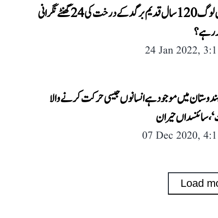
دہلی میں لوگ 120 سال قدیم برگد کے درخت کی 24 گھنٹے نگرانی
ر رہے؟
24 Jan 2022, 3:
ہندوستان میں موجود ہے انسانوں جیسی حرکت کرنے والا
، سائنسداں حیران
07 Dec 2020, 4:
Load m