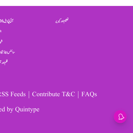
تعلیم اور کیریر
آئی پی ایل 2026
ان
شہر
سائنس اینڈ ٹیکن
فلم اور 
RSS Feeds
Contribute T&C
FAQs
ed by
Quintype