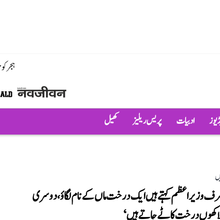
ہجر کو
ڈیوز
ادبیات
پریس ریلیز
کھیل
ں
ف وزیر اعظم کہتے ہیں ایک درخت ماں کے نام لگاؤ، دوسری
کھوں درخت کاٹے جاتے ہیں‘