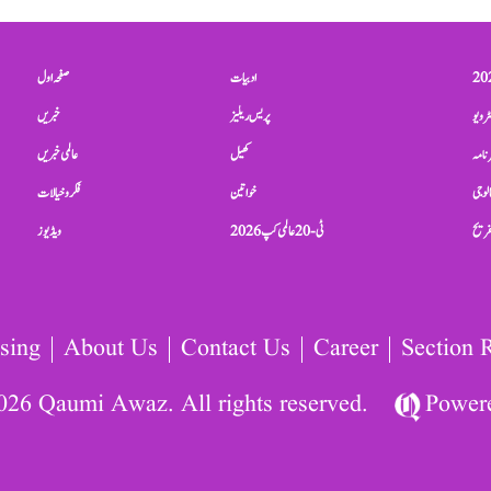
ادبیات
صفحہ اول
ٹرویو
پریس ریلیز
خبریں
نامہ
کھیل
عالمی خبریں
الوجی
خواتین
فکر و خیالات
تفریح
ٹی-20 عالمی کپ 2026
ویڈیوز
sing
About Us
Contact Us
Career
Section 
026 Qaumi Awaz. All rights reserved.
Power