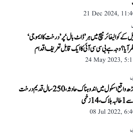
21 Dec 2024, 11:
ل
یل کے کوالیفائر میچ میں ہر ’ڈاٹ بال‘ پر ’درخت کا ایموجی‘
 آیا؟ وجہ ہے بی سی سی آئی کا ایک قابل تعریف اقدام
24 May 2023, 5:
ں
چنڈی گڑھ واقع اسکول میں اندوہناک حادثہ، 250 سال قدیم درخت
، 14 زخمی
08 Jul 2022, 6:
ں