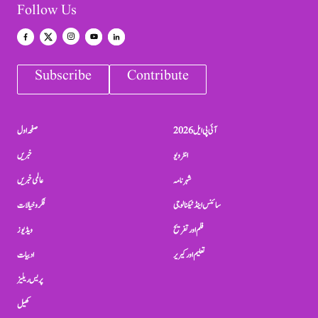
Follow Us
Subscribe
Contribute
آئی پی ایل 2026
صفحہ اول
انٹرویو
خبریں
شہرنامہ
عالمی خبریں
سائنس اینڈ ٹیکنالوجی
فکر و خیالات
فلم اور تفریح
ویڈیوز
تعلیم اور کیریر
ادبیات
پریس ریلیز
کھیل