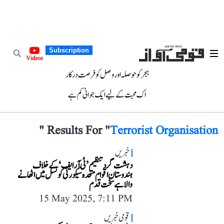
Subscription
Videos
ہجر کو حوصلہ اور وصل کو فرصت درکار
اک محبت کے لیے ایک جوانی کم ہے
"
Results For "
Terrorist Organisation
خبریں
دہشت گرد تنظیم ’ٹی آر ایف‘ کے خلاف
ہندوستان اقوام متحدہ سیکورٹی کونسل میں اٹھانے
والا ہے سخت قدم
15 May 2025, 7:11 PM
قومی خبریں