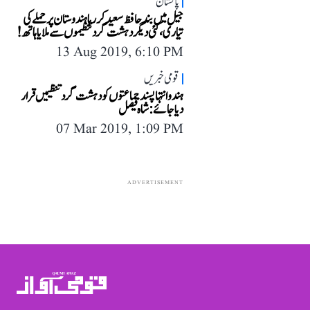
پاکستان
جیل میں بند حافظ سعید کر رہا ہندوستان پر حملے کی
تیاری، کئی دیگر دہشت گرد تنظیموں سے ملایا ہاتھ!
13 Aug 2019, 6:10 PM
قومی خبریں
ہندو انتہا پسند جماعتوں کو دہشت گرد تنظیمیں قرار
دیا جائے: شاہ فیصل
07 Mar 2019, 1:09 PM
ADVERTISEMENT