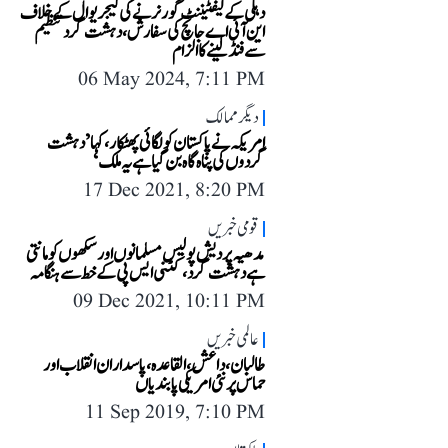
دہلی کے لیفٹیننٹ گورنر نے کی کیجریوال کے خلاف
این آئی اے جانچ کی سفارش، دہشت گرد تنظیم
سے فنڈ لینے کا الزام
06 May 2024, 7:11 PM
دیگر ممالک
امریکہ نے پاکستان کو لگائی پھٹکار، کہا ’دہشت
گردوں کی پناہ گاہ بن گیا ہے یہ ملک‘
17 Dec 2021, 8:20 PM
قومی خبریں
مدھیہ پردیش پولیس مسلمانوں اور سکھوں کو مانتی
ہے دہشت گرد، کٹنی ایس پی کے خط سے ہنگامہ
09 Dec 2021, 10:11 PM
عالمی خبریں
طالبان، داعش، القاعدہ، پاسداران انقلاب اور
حماس پر نئی امریکی پابندیاں
11 Sep 2019, 7:10 PM