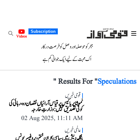
Subscription
Videos
ہجر کو حوصلہ اور وصل کو فرصت درکار
اک محبت کے لیے ایک جوانی کم ہے
"
Results For "
Speculations
قومی خبریں
نمیشا پریا کیس پر قیاس آرائیاں نقصان دہ، رہائی کی
کوئی تصدیق نہیں: وزارتِ خارجہ
02 Aug 2025, 11:11 AM
عالمی خبریں
بنگلہ دیش میں سیاسی بحران ختم، پروفیسر یونس