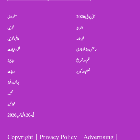
آئی پی ایل 2026
صفحہ اول
انٹرویو
خبریں
شہرنامہ
عالمی خبریں
سائنس اینڈ ٹیکنالوجی
فکر و خیالات
فلم اور تفریح
ویڈیوز
تعلیم اور کیریر
ادبیات
پریس ریلیز
کھیل
خواتین
ٹی-20 عالمی کپ 2026
Copyright
Privacy Policy
Advertising