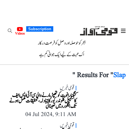
Subscription
Videos
ہجر کو حوصلہ اور وصل کو فرصت درکار
اک محبت کے لیے ایک جوانی کم ہے
"
Results For "
Slap
قومی خبریں
کنگنا رانوت کو تھپڑ مارنے والی سی آئی ایس ایف
کانسٹیبل کلوندر کور کا تبادلہ، تحقیقات مکمل ہونے
تک بنگلورو میں تعیناتی
04 Jul 2024, 9:11 AM
قومی خبریں