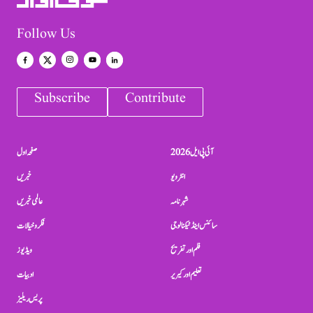
Follow Us
Subscribe
Contribute
آئی پی ایل 2026
صفحہ اول
انٹرویو
خبریں
شہرنامہ
عالمی خبریں
سائنس اینڈ ٹیکنالوجی
فکر و خیالات
فلم اور تفریح
ویڈیوز
تعلیم اور کیریر
ادبیات
پریس ریلیز