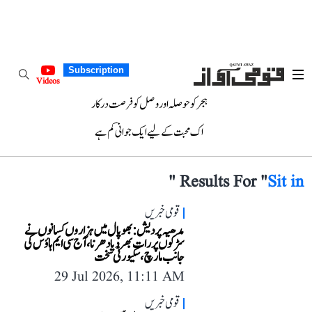
Subscription
Videos
ہجر کو حوصلہ اور وصل کو فرصت درکار
اک محبت کے لیے ایک جوانی کم ہے
"
Results For "
Sit in
قومی خبریں
مدھیہ پردیش: بھوپال میں ہزاروں کسانوں نے
سڑکوں پر رات بھر دیا دھرنا، آج سی ایم ہاؤس کی
جانب مارچ، سکیورٹی سخت
29 Jul 2026, 11:11 AM
قومی خبریں