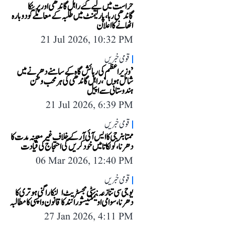
حراست میں لیے گئے راہل گاندھی اور پرینکا
گاندھی رہا، پارلیمنٹ میں طلبہ کے معاملے کو دوبارہ
اٹھانے کا اعلان
21 Jul 2026, 10:32 PM
قومی خبریں
’وزیراعظم کی رہائش گاہ کے سامنے دھرنے میں
شامل ہوں‘، راہل گاندھی کی ہر محب وطن
ہندوستانی سے اپیل
21 Jul 2026, 6:39 PM
قومی خبریں
ممتا بنرجی کا ایس آئی آر کے خلاف غیر معینہ مدت کا
دھرنا، کولکاتا میں خود کریں گی احتجاج کی قیادت
06 Mar 2026, 12:40 PM
قومی خبریں
یو جی سی تنازعہ: سٹی مجسٹریٹ النکار اگنی ہوتری کا
دھرنا، سوامی اویمکتیشورانند کا قانون واپسی کا مطالبہ
27 Jan 2026, 4:11 PM