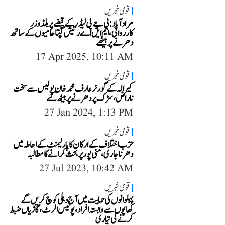
قومی خبریں
مرادآباد: بی جے پی لیڈر کے قبضے پر بلڈوزر
کارروائی، ایم ایل اے رتیش گپتا حامیوں کے ساتھ
دھرنے پر بیٹھے
17 Apr 2025, 10:11 AM
قومی خبریں
کیرالہ کے گورنر عارف محمد خان پولیس سے سخت
ناراض، سڑک پر دھرنے پر بیٹھ گئے
27 Jan 2024, 1:13 PM
قومی خبریں
حزب اختلاف کے ارکان کا پارلیمنٹ کے احاطہ میں
دھرنا جاری، منی پور پر بحث کرانے کا مطالبہ
27 Jul 2023, 10:42 AM
قومی خبریں
پہلوانوں کی حمایت میں آج دہلی کوچ کریں گے
کھاپوں سے وابستہ افراد، پولیس الرٹ، گاڑیاں ضبط
کرنے کی تیاری