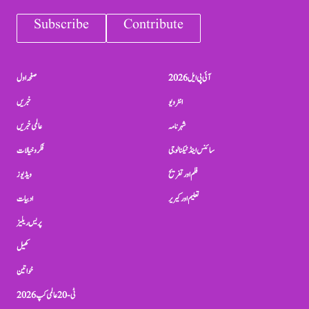
Subscribe
Contribute
آئی پی ایل 2026
صفحہ اول
انٹرویو
خبریں
شہرنامہ
عالمی خبریں
سائنس اینڈ ٹیکنالوجی
فکر و خیالات
فلم اور تفریح
ویڈیوز
تعلیم اور کیریر
ادبیات
پریس ریلیز
کھیل
خواتین
ٹی-20 عالمی کپ 2026