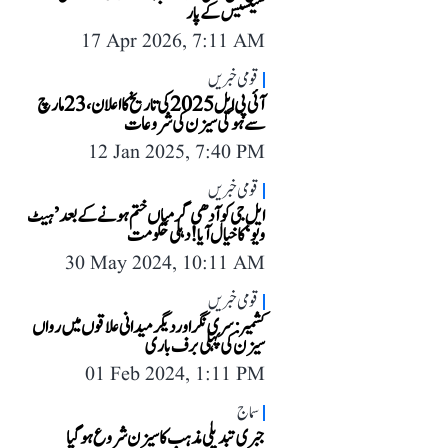
سیلسیس کے پار
17 Apr 2026, 7:11 AM
قومی خبریں
آئی پی ایل 2025 کی تاریخ کا اعلان، 23 مارچ
سے ہوگی سیزن کی شروعات
12 Jan 2025, 7:40 PM
قومی خبریں
ایل جی کو آدھی گرمیاں ختم ہونے کے بعد ’ہیٹ
ویو‘ کا خیال آیا! دہلی حکومت
30 May 2024, 10:11 AM
قومی خبریں
کشمیر: سری نگر اور دیگر میدانی علاقوں میں رواں
سیزن کی پہلی برف باری
01 Feb 2024, 1:11 PM
سماج
جبری تبدیلی مذہب کا سیزن شروع ہو گیا