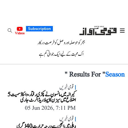
Subscription
Videos
ہجر کو حوصلہ اور وصل کو فرصت درکار
اک محبت کے لیے ایک جوانی کم ہے
"
Results For "
Season
قومی خبریں
کیرالہ میں مانسون نے پکڑی رفتار، وائناڈ سمیت 5
اضلاع میں سیزن کا پہلا ریڈ الرٹ جاری
05 Jun 2026, 7:11 PM
قومی خبریں
دہلی میں ابھی سے درجہ حرارت 40 ڈگری