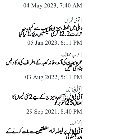
04 May 2023, 7:40 AM
قومی خبریں
دہلی میں ٹھنڈ، سیزن کا سب سے کم درجہ
حرارت 2.2 ڈگری سیلسیس ریکارڈ کیا گیا
05 Jan 2023, 6:11 PM
عرب ممالک
عمرہ سیزن کی آمد، خانہ کعبہ کے اطراف کی رکاوٹیں
ہٹا دی گئیں
03 Aug 2022, 5:11 PM
آئی پی ایل
آئی پی ایل: آئندہ سیزن کے لیے 2 نئی ٹیموں کا
اعلان 25 اکتوبر کو
29 Sep 2021, 8:40 PM
کرکٹ
آئی پی ایل پر فیصلہ تمام متعلقین سے بات کرنے کے
بعد: گنگولی