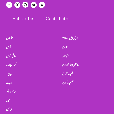
Subscribe
Contribute
آئی پی ایل 2026
صفحہ اول
انٹرویو
خبریں
شہرنامہ
عالمی خبریں
سائنس اینڈ ٹیکنالوجی
فکر و خیالات
فلم اور تفریح
ویڈیوز
تعلیم اور کیریر
ادبیات
پریس ریلیز
کھیل
خواتین