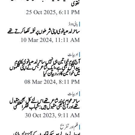
نقوی
25 Oct 2025, 6:11 PM
بالی ووڈ
ساحر لدھیانوی اپنی شرطوں پر نغمہ لکھا کرتے تھے
10 Mar 2024, 11:11 AM
ادبیات
آج یومِ خواتین ہی نہیں ساحر لدھیانوی کا یومِ
پیدائش بھی ہے، ایک شاعر جس نے اپنی نظموں
میں خواتین کا درد بیان کیا
08 Mar 2024, 8:11 PM
ادبیات
ساحر عوام پسند شاعر تھے اس لئے کل بھی مقبول
تھے اور آج بھی مقبول ہیں: شہاب ظفر اعظمی
30 Oct 2023, 9:11 AM
فلم اور تفریح
او جانے والے ہوسکے تو لوٹ کے آنا:ایس ڈی