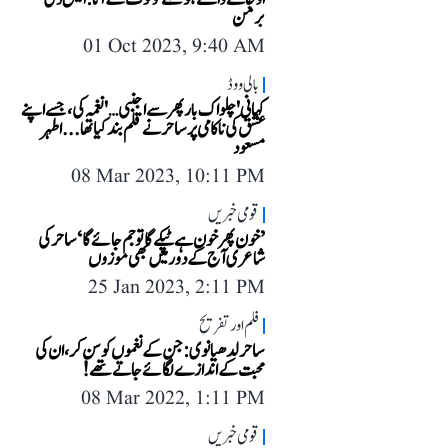
برمن
01 Oct 2023, 9:40 AM
بالی ووڈ
کہانی 'چلو اک بار پھر سے اجنبی…' نغمہ کی، جسے اپنے
عشق کی ناکامی پر ساحر نے قلم بند کیا تھا... اطہر
مسعود
08 Mar 2023, 10:11 PM
قومی خبریں
’خون پھر خون ہے ٹپکے گا تو جم جائے گا‘ ساحر کی
شاعری آج کے دور میں بھی موزوں
25 Jan 2023, 2:11 PM
فلم اور تفریح
ساحر لدھیانوی: جن کے نغموں کو سن کر، ان کی
محبت کے اندازے لگائے جاتے تھے!
08 Mar 2022, 1:11 PM
قومی خبریں