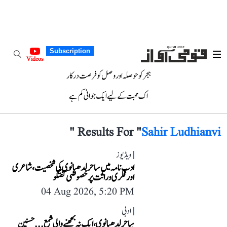
Subscription
Videos
ہجر کو حوصلہ اور وصل کو فرصت درکار
اک محبت کے لیے ایک جوانی کم ہے
"
Results For "
Sahir Ludhianvi
ویڈیوز
ادب نامہ میں ساحر لدھیانوی کی شخصیت، شاعری
اور فکری وراثت پر خصوصی گفتگو
04 Aug 2026, 5:20 PM
ادبی
ساحر لدھیانوی، ایک نہ بجھنے والی شمع... حسنین