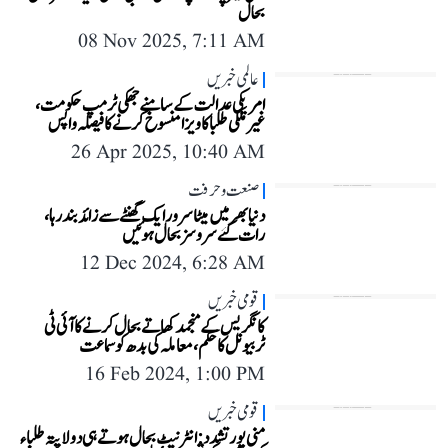
بحال
08 Nov 2025, 7:11 AM
عالمی خبریں
امریکی عدالت کے سامنے جھکی ٹرمپ حکومت،
غیر ملکی طلبا کا ویزا منسوخ کرنے کا فیصلہ واپس
26 Apr 2025, 10:40 AM
صنعت و حرفت
دنیا بھر میں میٹا سرور ایک گھنٹے سے زائد بند رہا،
رات گئے سروسز بحال ہوئیں
12 Dec 2024, 6:28 AM
قومی خبریں
کانگریس کے منجمد کھاتے بحال کرنے کا آئی ٹی
ٹربیونل کا حکم، معاملہ کی بدھ کو سماعت
16 Feb 2024, 1:00 PM
قومی خبریں
منی پور تشدد: انٹرنیٹ بحال ہوتے ہی دو لاپتہ طلباء