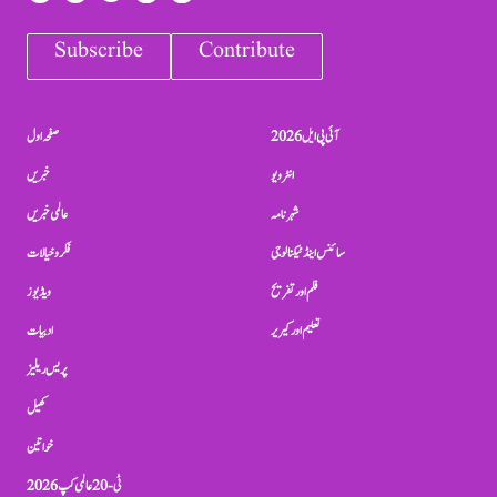
Subscribe
Contribute
آئی پی ایل 2026
صفحہ اول
انٹرویو
خبریں
شہرنامہ
عالمی خبریں
سائنس اینڈ ٹیکنالوجی
فکر و خیالات
فلم اور تفریح
ویڈیوز
تعلیم اور کیریر
ادبیات
پریس ریلیز
کھیل
خواتین
ٹی-20 عالمی کپ 2026