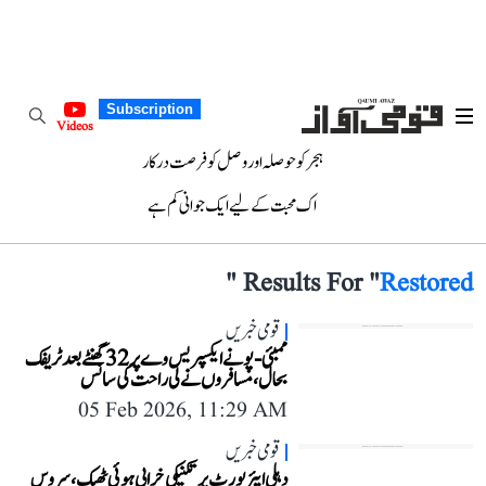
Subscription
Videos
ہجر کو حوصلہ اور وصل کو فرصت درکار
اک محبت کے لیے ایک جوانی کم ہے
"
Results For "
Restored
قومی خبریں
ممبئی-پونے ایکسپریس وے پر 32 گھنٹے بعد ٹریفک
بحال، مسافروں نے لی راحت کی سانس
05 Feb 2026, 11:29 AM
قومی خبریں
دہلی ایئرپورٹ پر تکنیکی خرابی ہوئی ٹھیک، سروس