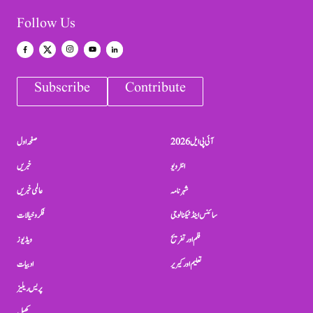
Follow Us
Subscribe
Contribute
آئی پی ایل 2026
صفحہ اول
انٹرویو
خبریں
شہرنامہ
عالمی خبریں
سائنس اینڈ ٹیکنالوجی
فکر و خیالات
فلم اور تفریح
ویڈیوز
تعلیم اور کیریر
ادبیات
پریس ریلیز