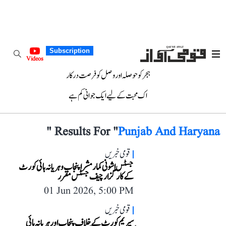
Subscription
Videos
ہجر کو حوصلہ اور وصل کو فرصت درکار
اک محبت کے لیے ایک جوانی کم ہے
"
Results For "
Punjab And Haryana
قومی خبریں
جسٹس اشونی کمار مشرا پنجاب و ہریانہ ہائی کورٹ
کے کارگزار چیف جسٹس مقرر
01 Jun 2026, 5:00 PM
قومی خبریں
سپریم کورٹ کے خلاف پنجاب اور ہریانہ ہائی