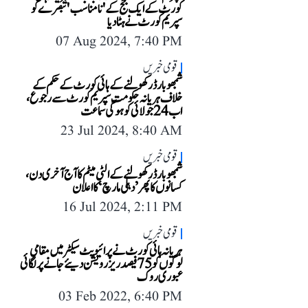
کورٹ کے ایک جج کے 'نامناسب' تبصرے کو
سپریم کورٹ نے ہٹا دیا
07 Aug 2024, 7:40 PM
قومی خبریں
شمبھو بارڈر کھولنے کے ہائی کورٹ کے حکم کے
خلاف ہریانہ حکومت سپریم کورٹ سے رجوع،
اب 24 جولائی کو ہوگی سماعت
23 Jul 2024, 8:40 AM
قومی خبریں
شمبھو بارڈر کھولنے کے الٹی میٹم کا آج آخری دن،
کسانوں کا پھر ’دہلی مارچ‘ کا اعلان
16 Jul 2024, 2:11 PM
قومی خبریں
ہریانہ ہائی کورٹ نے پرائیویٹ سیکٹر میں مقامی
لوگوں کو 75 فیصد ریزرویشن دیئے جانے پر لگائی
عبوری روک
03 Feb 2022, 6:40 PM