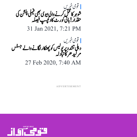
قومی خبریں
شوہر کا قتل کرنے والی بیوی بھی فیملی پنشن کی
حقدار! ہائی کورٹ کا دلچسپ فیصلہ
31 Jan 2021, 7:21 PM
قومی خبریں
دہلی تشدد پر پولیس کو پھٹکار لگانے والے جسٹس
مرلیدھر کا تبادلہ
27 Feb 2020, 7:40 AM
ADVERTISEMENT