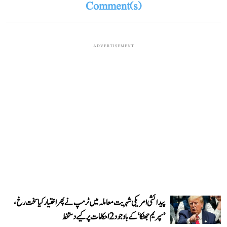
Comment(s)
ADVERTISEMENT
پیدائشی امریکی شہریت معاملہ میں ٹرمپ نے پھر اختیار کیا سخت رخ،
’سپریم جھٹکا‘ کے باوجود 2 احکامات پر کیے دستخط