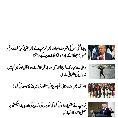
پیدائشی امریکی شہریت معاملہ میں ٹرمپ نے پھر اختیار کیا سخت رخ،
’سپریم جھٹکا‘ کے باوجود 2 احکامات پر کیے دستخط
دہلی سے بہار تک آج آندھی اور بارش کا الرٹ، ہماچل اور کیرلم میں
ندیوں کی طغیانی جاری
امریکہ میں ہندوستانی طلباء ویزا کی منظوری میں 62 فیصد کی کمی!
ٹرمپ نے ہتھیاروں کی کمی کی خبروں کی تردید کی اور پیٹ ہیگستھ پر
مکمل اعتماد کا اظہار کیا