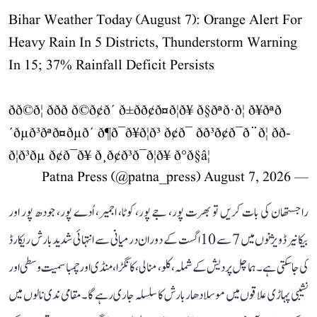
Bihar Weather Today (August 7): Orange Alert For
Heavy Rain In 5 Districts, Thunderstorm Warning
In 15; 37% Rainfall Deficit Persists
ðð©ð¦ ððð ð©ð¢ð´ ð±ð­ð¢ð¤ð¦ð¥ ð§ðªð·ð¦ ð¥ðªð
´ðµð³ðªð¤ðµð´ ð¶ð¯ð¥ð¦ð³ ð¢ð¯ ðð³ð¢ð¯ð¨ð¦ ðð­
ð¦ð³ðµ ð¢ð¯ð¥ ð¸ð¢ð³ð¯ð¦ð¥ ð°ð§â¦
August 7, 2026
— Patna Press (@patna_press)
راجستھان کی بات کریں تو بھرت پور، جے پور، کوٹا، اجمیر، اُدے پور، جودھ پور اور
بیکانیر ڈویژنوں میں 7 سے 10 اگست کے دوران درمیانی سے انتہائی شدید بارش ریکارڈ
کی جا سکتی ہے۔ ہماچل پردیش کے شملہ، کلو، منالی، کانگڑا، منڈی اور چمبا سمیت وسطی اور
نشیبی پہاڑی علاقوں میں موسلادھار بارش کا سلسلہ جاری رہے گا۔ مقامی ندی نالوں میں