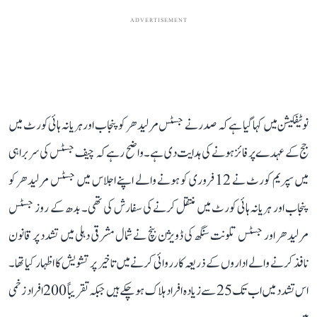
ADVERTISEMENT
نوٹیفکیشن میں کہا گیا ہے کہ صدر نے جسٹس مرلیدھر کو پنجاب اور ہریانہ ہائی کورٹ میں
جج کے عہدے پر فائز ہونے کی ہدایت دی ہے۔ واضح رہے کہ چیف جسٹس کی سربراہی
میں سپریم کورٹ نے 12 فروری کو ہونے والے اپنے اجلاس میں جسٹس مرلیدھر کو
پنجاب اور ہریانہ ہائی کورٹ میں منتقل کرنے کی سفارش کی تھی۔ بدھ کے روز جسٹس
مرلیدھر اور جسٹس تلونت سنگھ کی ڈویژن بنچ نے شمال مشرقی دہلی میں تشدد پر قانون
نافذ کرنے والے اداروں کے ذریعہ کارروائی کرنے میں تاخیر پر تشویش کا اظہار کیا تھا۔
اس تشدد میں اب تک 25 سے زیادہ افراد ہلاک ہوچکے ہیں جبکہ تقریباً 200 افراد زخمی