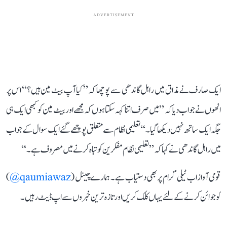
ADVERTISEMENT
ایک صارف نے مذاق میں راہل گاندھی سے پوچھا کہ ’’کیا آپ بیٹ مین ہیں؟‘‘ اس پر
انھوں نے جواب دیا کہ ’’میں صرف اتنا کہہ سکتا ہوں کہ مجھے اور بیٹ مین کو کبھی ایک ہی
جگہ ایک ساتھ نہیں دیکھا گیا۔‘‘ تعلیمی نظام سے متعلق پوچھے گئے ایک سوال کے جواب
میں راہل گاندھی نے کہا کہ ’’تعلیمی نظام مفکرین کو تباہ کرنے میں مصروف ہے۔‘‘
قومی آواز اب ٹیلی گرام پر بھی دستیاب ہے۔ ہمارے چینل (
qaumiawaz@
)
کو جوائن کرنے کے لئے یہاں کلک کریں اور تازہ ترین خبروں سے اپ ڈیٹ رہیں۔