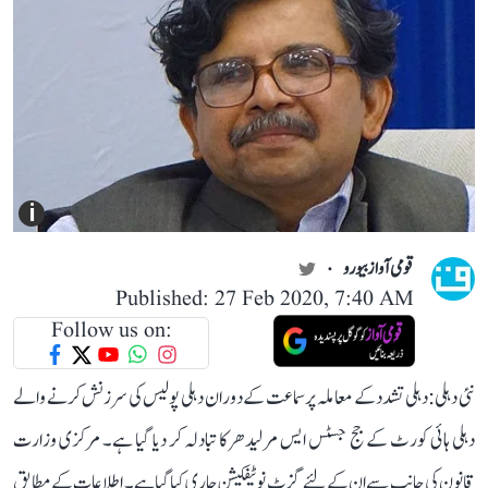
i
قومی آواز بیورو
Published: 27 Feb 2020, 7:40 AM
Follow us on:
نئی دہلی: دہلی تشدد کے معاملہ پر سماعت کے دوران دہلی پولیس کی سرزنش کرنے والے
دہلی ہائی کورٹ کے جج جسٹس ایس مرلیدھرکا تبادلہ کر دیا گیا ہے۔ مرکزی وزارت
قانون کی جانب سے ان کے لئے گزٹ نوٹیفکیشن جاری کیا گیا ہے۔ اطلاعات کے مطابق