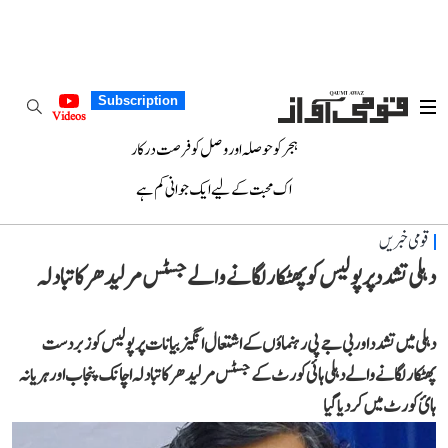
Subscription
Videos
ہجر کو حوصلہ اور وصل کو فرصت درکار
اک محبت کے لیے ایک جوانی کم ہے
قومی خبریں
دہلی تشدد پر پولیس کو پھٹکار لگانے والے جسٹس مرلیدھر کا تبادلہ
دہلی میں تشدد اور بی جے پی رہنماؤں کے اشتعال انگیز بیانات پر پولیس کو زبردست
پھٹکار لگانے والے دہلی ہائی کورٹ کے جسٹس مرلیدھر کا تبادلہ اچانک پنجاب اور ہریانہ
ہائ کورٹ میں کر دیا گیا