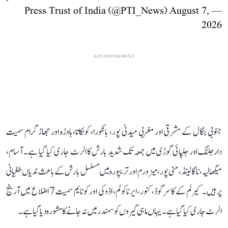
August 7,
— Press Trust of India (@PTI_News)
2026
ADVERTISEMENT
جنوبی بنگال کے مشرقی اور مغربی میدنی پور، بانکورا، کولکاتا، ہاوڑہ اور جھاڑگرام سمیت
دارجلنگ اور جلپائی گوڑی میں جمعہ تک شدید بارش کا الرٹ جاری کیا گیا ہے۔ آسام،
میگھالیہ، ناگالینڈ، منی پور، میزورم اور تریپورہ میں مسلسل بارش کے باعث ندیاں طغیانی
پر ہیں۔ کیرلم کے کاسرگوڈ، کنور، ایرناکولم، اڈوکی اور کوٹایم سمیت 7 اضلاع میں آرینج
الرٹ جاری کیا گیا ہے۔ یہاں ماہی گیروں کو سمندر میں نہ جانے کا مشورہ دیا گیا ہے۔