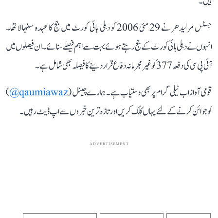
ہیں۔
جسٹس مرلیدھر نے 29 مئی 2006 کو دہلی ہائی کورٹ میں جج کا عہدہ سنبھالا تھا۔
انہوں نے دہلی ہائی کورٹ کے جج رہتے ہوئے بہت سے اہم فیصلے سنائے۔ ان فیصلوں میں
آئی پی سی کی دفعہ 377 کو غیر مجرمانہ دفاع قرار دینے کا فیصلہ بھی شامل ہے۔
قومی آواز اب ٹیلی گرام پر بھی دستیاب ہے۔ ہمارے چینل (
qaumiawaz@
)
کو جوائن کرنے کے لئے یہاں کلک کریں اور تازہ ترین خبروں سے اپ ڈیٹ رہیں۔
ADVERTISEMENT