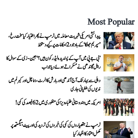
Most Popular
پیدائشی امریکی شہریت معاملہ میں ٹرمپ نے پھر اختیار کیا سخت رخ،
’سپریم جھٹکا‘ کے باوجود 2 احکامات پر کیے دستخط
’بی جے پی میں آپ کے پسندیدہ لیڈر کون ہیں؟‘ جین-زی کے سوال کا
راہل گاندھی نے مسکراتے ہوئے دیا جواب
دہلی سے بہار تک آج آندھی اور بارش کا الرٹ، ہماچل اور کیرلم میں
ندیوں کی طغیانی جاری
امریکہ میں ہندوستانی طلباء ویزا کی منظوری میں 62 فیصد کی کمی!
ٹرمپ نے ہتھیاروں کی کمی کی خبروں کی تردید کی اور پیٹ ہیگستھ پر
مکمل اعتماد کا اظہار کیا