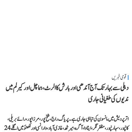
قومی خبریں
دہلی سے بہار تک آج آندھی اور بارش کا الرٹ، ہماچل اور کیرلم میں
ندیوں کی طغیانی جاری
اتر پردیش میں مانسون کی تباہی جاری ہے۔ پریاگ راج، فتح پور، مرزا پور، رائے بریلی،
کانپور، سہارنپور، مظفر نگر، ایٹاوا، آگرہ، میرٹھ، غازی آباد، وارانسی اور لکھنؤ میں اگلے 24