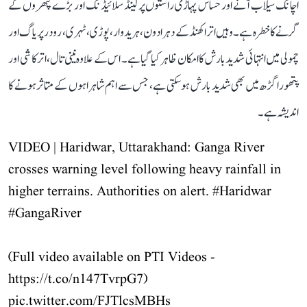
اچانک سیلاب آنے اور حساس پہاڑی راستوں پر لینڈ سلائیڈنگ اور بڑے پتھروں کے
گرنے کا خطرہ ہے۔ وہیں اتراکھنڈ کے دہرادون، ہریدوار، پوڑی، ٹہری، رودرپریاگ اور
چمولی میں انتہائی شدید بارش کا امکان ظاہر کیا گیا ہے۔ اس کے علاوہ نینی تال، اترکاشی اور
پتھورا گڑھ میں بھی شدید بارش ہو سکتی ہے، جس سے اہم شاہراہوں کے متاثر ہونے کا
اندیشہ ہے۔
VIDEO | Haridwar, Uttarakhand: Ganga River
crosses warning level following heavy rainfall in
higher terrains. Authorities on alert.
#Haridwar
#GangaRiver
(Full video available on PTI Videos -
https://t.co/n147TvrpG7
)
pic.twitter.com/FJTlcsMBHs