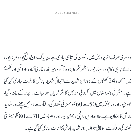
ADVERTISEMENT
دوسری طرف اتر پردیش میں مانسون کی تباہی جاری ہے۔ پریاگ راج، فتح پور، مرزاپور،
رائے بریلی، کانپور، سہارنپور، مظفر نگر، ایٹاوہ، آگرہ، میرٹھ، غازی آباد، وارانسی اور لکھنؤ
میں آئندہ 24 گھنٹوں کے دوران شدید سے انتہائی شدید بارش کا الرٹ جاری کیا گیا
ہے۔ مشرقی ہندوستان میں گردابی ہواؤں کا اثر نمایاں ہو رہا ہے۔ بہار کے پٹنہ، گیا،
بھوجپور اور دربھنگہ میں 50 سے 60 کلومیٹر فی گھنٹہ کی رفتار سے ہوائیں چلنے اور شدید
بارش کا امکان ہے۔ علاوہ ازیں رانچی، جمشید پور اور دھنباد میں 70 سے 80 کلومیٹر فی
گھنٹہ کی رفتار سے طوفانی ہواؤں اور شدید بارش کا الرٹ جاری کیا گیا ہے۔