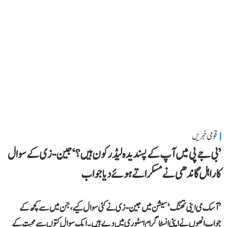
قومی خبریں
’بی جے پی میں آپ کے پسندیدہ لیڈر کون ہیں؟‘ جین-زی کے سوال
کا راہل گاندھی نے مسکراتے ہوئے دیا جواب
’آسک می اینی تھنگ‘ سیشن میں جین-زی نے کئی سوال کیے، جن میں سے کچھ کے
جواب انھوں نے اپنی انسٹاگرام اسٹوری میں دیے ہیں۔ ایک سوال کتوں سے محبت کے