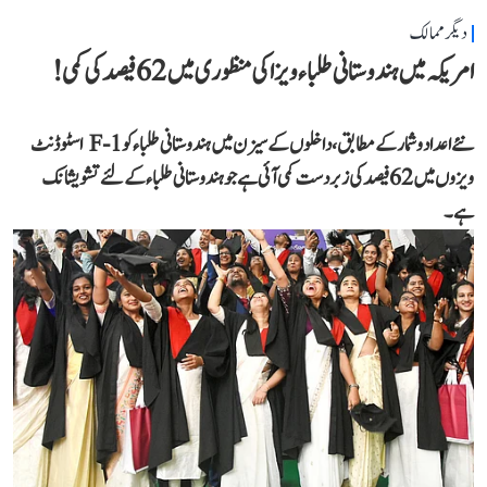
دیگر ممالک
امریکہ میں ہندوستانی طلباء ویزا کی منظوری میں 62 فیصد کی کمی!
نئے اعداد و شمار کے مطابق، داخلوں کے سیزن میں ہندوستانی طلباء کو F-1 اسٹوڈنٹ
ویزوں میں 62 فیصد کی زبردست کمی آئی ہے جو ہندوستانی طلباء کے لئے تشویشانک
ہے۔