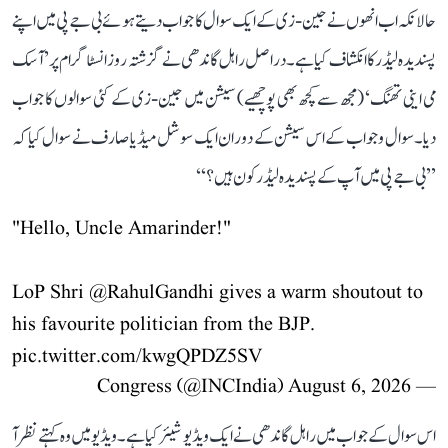
حالانکہ اب انھوں نے جین-زی کے ایک سوال کا جواب دیتے ہوئے بی جے پی میں اپنے
پسندیدہ لیڈر کا انکشاف کیا ہے۔ دراصل راہل گاندھی نے گزشتہ روز انسٹاگرام پر ’آسک
می اینی تھنگ‘ (مجھ سے کچھ بھی پوچھیے) سیشن میں جین-زی کے کئی سوالوں کا جواب
دیا۔ سوال و جواب کے اس سیشن کے دوران ایک سوشل میڈیا صارف نے سوال کیا کہ
’’بی جے پی میں آپ کے پسندیدہ لیڈر کون ہیں؟‘‘
"Hello, Uncle Amarinder!"
LoP Shri
@RahulGandhi
gives a warm shoutout to
his favourite politician from the BJP.
pic.twitter.com/kwgQPDZ5SV
August 6, 2026
— Congress (@INCIndia)
اس سوال کے جواب میں راہل گاندھی نے ایک ویڈیو شیئر کیا ہے۔ ویڈیو میں وہ کہتے نظر آ