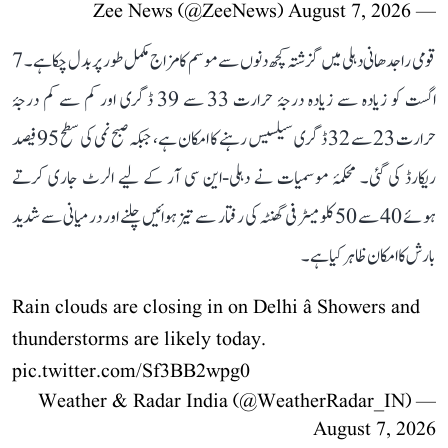
August 7, 2026
— Zee News (@ZeeNews)
قومی راجدھانی دہلی میں گزشتہ کچھ دنوں سے موسم کا مزاج مکمل طور پر بدل چکا ہے۔ 7
اگست کو زیادہ سے زیادہ درجۂ حرارت 33 سے 39 ڈگری اور کم سے کم درجۂ
حرارت 23 سے 32 ڈگری سیلسیس رہنے کا امکان ہے، جبکہ صبح نمی کی سطح 95 فیصد
ریکارڈ کی گئی۔ محکمۂ موسمیات نے دہلی-این سی آر کے لیے الرٹ جاری کرتے
ہوئے 40 سے 50 کلومیٹر فی گھنٹہ کی رفتار سے تیز ہوائیں چلنے اور درمیانی سے شدید
بارش کا امکان ظاہر کیا ہے۔
Rain clouds are closing in on Delhi â Showers and
thunderstorms are likely today.
pic.twitter.com/Sf3BB2wpg0
— Weather & Radar India (@WeatherRadar_IN)
August 7, 2026