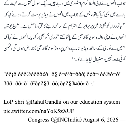
جواب انھوں نے اپنی انسٹاگرام اسٹوری میں دیے ہیں۔ ایک سوال کتوں سے محبت کے
بارے میں بھی کیا گیا تھا، جس کے جواب میں انھوں نے ویڈیو پوسٹ کرتے ہوئے کہا کہ
’’جانوروں کو بھی زمین پر برابر کے احترام کے ساتھ رہنے کا حق حاصل ہے۔‘‘ ویڈیو میں
انہوں نے اپنی والدہ سونیا گاندھی کے پالتو کتے ’نوری‘ کو بھی دکھایا۔ انھوں نے کہا کہ
’’میں نے نوری کے ساتھ ویڈیو بنایا ہے، اس پر وہ (سونیا گاندھی) ناراض ہوں گی، لیکن
کوئی بات نہیں، سنبھال لیا جائے گا۔‘‘
"ðð¡ð ððð®ððð­ð¢ð¨ð§ ð¬ð²ð¬ð­ðð¦ ð¢ð¬ ðð®ð¬ð²
ððð¬ð­ð«ð¨ð²ð¢ð§ð ð­ð¡ð¢ð§ð¤ðð«ð¬."
LoP Shri
@RahulGandhi
on our education system
pic.twitter.com/naYoK5zXUF
August 6, 2026
— Congress (@INCIndia)