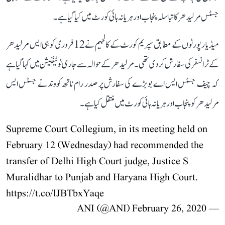
جسٹس مرلیدھر کا تباسلہ پنجاب اور ہریانہ ہائی کورٹ میں کیا گیا ہے۔
میڈیا رپورٹوں کے مطابق سپریم کورٹ کے کالجیم نے 12 فروری کو ہی ایس مرلیدھر
کے ٹرانسفر کی سفارش کر دی تھی۔ مرلیدھر کے حوالہ سے جاری نوٹیفکیشن میں کہا گیا ہے
کہ چیف جسٹس ایس اے بوبڑے کی سفارش پر صدر رام ناتھ کووند نے جسٹس ایس
مرلیدھر کو پنجاب اور ہریانہ ہائی کورٹ میں منتقل کیا ہے۔
Supreme Court Collegium, in its meeting held on
February 12 (Wednesday) had recommended the
transfer of Delhi High Court judge, Justice S
Muralidhar to Punjab and Haryana High Court.
https://t.co/lJBTbxYaqe
February 26, 2020
— ANI (@ANI)