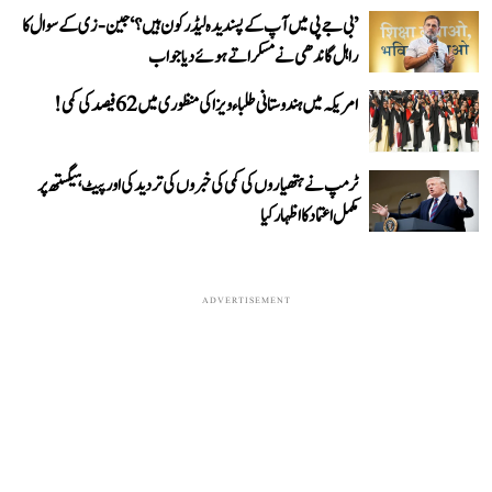
’بی جے پی میں آپ کے پسندیدہ لیڈر کون ہیں؟‘ جین-زی کے سوال کا
راہل گاندھی نے مسکراتے ہوئے دیا جواب
امریکہ میں ہندوستانی طلباء ویزا کی منظوری میں 62 فیصد کی کمی!
ٹرمپ نے ہتھیاروں کی کمی کی خبروں کی تردید کی اور پیٹ ہیگستھ پر
مکمل اعتماد کا اظہار کیا
ADVERTISEMENT