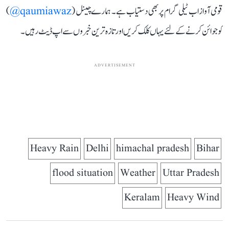
قومی آواز اب ٹیلی گرام پر بھی دستیاب ہے۔ ہمارے چینل (
qaumiawaz@
)
کو جوائن کرنے کے لئے یہاں کلک کریں اور تازہ ترین خبروں سے اپ ڈیٹ رہیں۔
ADVERTISEMENT
Heavy Rain
Delhi
himachal pradesh
Bihar
flood situation
Weather
Uttar Pradesh
Keralam
Heavy Wind