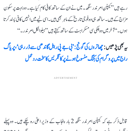
رہے ہیں ’’کیپٹن امرندر سنگھ۔ میں نے ان کے ساتھ کافی کام کیا ہے۔ وہ بہت پرسکون
مزاج کے ہیں۔ ساتھ ہی وہ فوجی تاریخ کے ماہر بھی ہیں۔ اسی لیے میں انہیں کافی پسند کرتا
ہوں۔‘‘ آخر میں وہ ہلکی سی مسکراہٹ کے ساتھ کہتے ہیں ’’ہیلو انکل امرندر۔‘‘
یہ بھی پڑھیں :
چھاتروں کی گونج: ’بی جے پی راہل گاندھی سے ڈر رہی‘، پریاگ
راج میں پروگرام کی بکنگ منسوخ ہونے پر کانگریس کا سخت ردعمل
ADVERTISEMENT
قابل ذکر ہے کہ کیپٹن امرندر سنگھ 2 بار پنجاب کے وزیر اعلیٰ رہ چکے ہیں۔ وہ پہلے