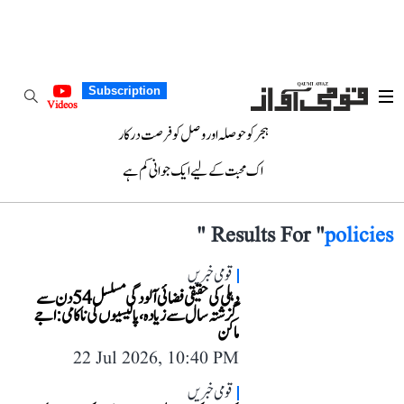
Subscription
Videos
ہجر کو حوصلہ اور وصل کو فرصت درکار
اک محبت کے لیے ایک جوانی کم ہے
"
Results For "
policies
قومی خبریں
دہلی کی حقیقی فضائی آلودگی مسلسل 54 دن سے
گزشتہ سال سے زیادہ، پالیسیوں کی ناکامی: اجے
ماکن
22 Jul 2026, 10:40 PM
قومی خبریں