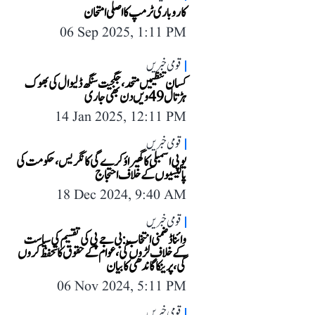
کاروباری ٹرمپ کا اصلی امتحان
06 Sep 2025, 1:11 PM
قومی خبریں
کسان تنظیمیں متحد، جگجیت سنگھ ڈلیوال کی بھوک
ہڑتال 49ویں دن بھی جاری
14 Jan 2025, 12:11 PM
قومی خبریں
یوپی اسمبلی کا گھیراؤ کرے گی کانگریس، حکومت کی
پالیسیوں کے خلاف احتجاج
18 Dec 2024, 9:40 AM
قومی خبریں
وائناڈ ضمنی انتخاب: بی جے پی کی تقسیم کی سیاست
کے خلاف لڑوں گی، عوام کے حقوق کا تحفظ کروں
گی، پرینکا گاندھی کا بیان
06 Nov 2024, 5:11 PM
قومی خبریں