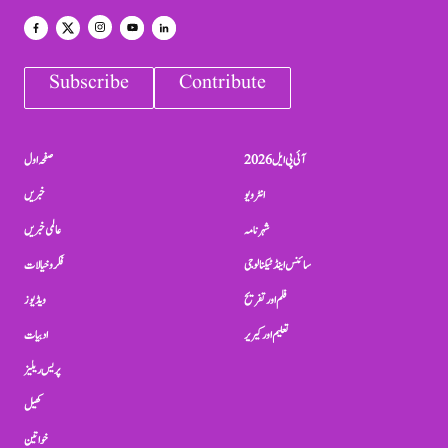
Subscribe
Contribute
آئی پی ایل 2026
صفحہ اول
انٹرویو
خبریں
شہرنامہ
عالمی خبریں
سائنس اینڈ ٹیکنالوجی
فکر و خیالات
فلم اور تفریح
ویڈیوز
تعلیم اور کیریر
ادبیات
پریس ریلیز
کھیل
خواتین