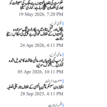
حکومت کی غلط پالیسیوں سے ملک کی معیشت کو
بھاری نقصان پہنچ رہا ہے: کماری سیلجا
19 May 2026, 7:20 PM
قومی خبریں
بنگال اور تمل ناڈو میں ریکارڈ ووٹنگ موجودہ
پالیسیوں کے خلاف عوامی بے چینی کی عکاس: سنجے
راؤت
24 Apr 2026, 4:11 PM
عالمی خبریں
ٹرمپ کی پالیسیاں اور عالمی طاقت کا تبدیل شدہ
توازن...اشوک سوین
05 Apr 2026, 10:11 PM
صنعت و حرفت
ایمیزون سبسکرپشن پالیسی کے خلاف تاریخی تصفیہ
28 Sep 2025, 4:11 PM
فکر و خیالات