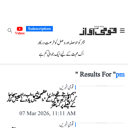
Subscription
Videos
ہجر کو حوصلہ اور وصل کو فرصت درکار
اک محبت کے لیے ایک جوانی کم ہے
"
Results For "
pm
قومی خبریں
’ہم چاہتے تھے وزیر اعظم بنیں، اب راجیہ سبھا جا
کر ریٹائر ہو جائیں گے‘، اکھلیش یادو نے نتیش کمار
کے فیصلے پر کسا طنز
07 Mar 2026, 11:11 AM
قومی خبریں