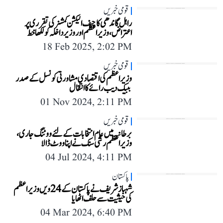
قومی خبریں
راہل گاندھی کا چیف الیکشن کمشنر کی تقرری پر
اعتراض، وزیر اعظم اور وزیر داخلہ کو لکھا خط
18 Feb 2025, 2:02 PM
قومی خبریں
وزیر اعظم کی اقتصادی مشاورتی کونسل کے صدر
ببیک دیب رائے کا انتقال
01 Nov 2024, 2:11 PM
قومی خبریں
برطانیہ میں عام انتخابات کے لئے ووٹنگ جاری،
وزیر اعظم رشی سنک نے اپنا ووٹ ڈالا
04 Jul 2024, 4:11 PM
پاکستان
شہباز شریف نے پاکستان کے 24 ویں وزیر اعظم
کی حیثیت سے حلف اٹھایا
04 Mar 2024, 6:40 PM