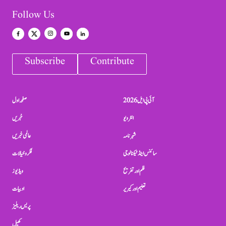
Follow Us
Subscribe
Contribute
آئی پی ایل 2026
صفحہ اول
انٹرویو
خبریں
شہرنامہ
عالمی خبریں
سائنس اینڈ ٹیکنالوجی
فکر و خیالات
فلم اور تفریح
ویڈیوز
تعلیم اور کیریر
ادبیات
پریس ریلیز
کھیل