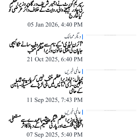
سپریم کورٹ نے اجمیر شریف درگاہ پر وزیر اعظم
کی چادر بھیجنے والی روایت کے خلاف دائر عرضی کو
کیا خارج
05 Jan 2026, 4:40 PM
دیگر ممالک
’آئرن لیڈی‘ کے نام سے معروف سانے تکائیچی
جاپان کی پہلی خاتون وزیر اعظم منتخب
21 Oct 2025, 6:40 PM
عالمی خبریں
نیپال: نیا وزیر اعظم منتخب نہیں کر پا رہے ہیں
’جین-زی‘، آپس میں ہی لڑ پڑے سشیلا-بالین
کے حامی
11 Sep 2025, 7:43 PM
عالمی خبریں
جاپانی وزیر اعظم شیگرو ایشیبا عہدے سے مستعفی،
انتخابی شکست اور پارٹی تقسیم کے دباؤ کا اثر
07 Sep 2025, 5:40 PM