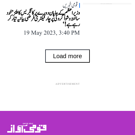
قومی خبریں
وزیر اعظم کے جاپان دورے پر کانگریس کا طنز ’خود
ساختہ وشواگرو کی پرچار فیکٹری فرضی بیانیہ تیار کر
رہے ہے!‘
19 May 2023, 3:40 PM
Load more
ADVERTISEMENT