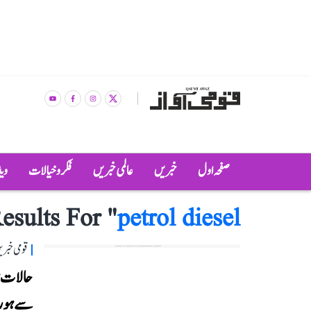
صفحہ اول
خبریں
عالمی خبریں
فکر و خیالات
وی
esults For "
petrol diesel
قومی خبری
سے ہو ر