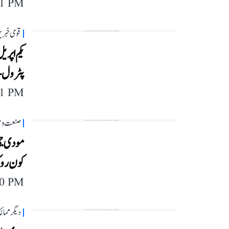
11 PM
قومی خبری
پٹرول-ڈ
11 PM
صنعت و 
مودی جی!
کون روک
40 PM
دیگر مما