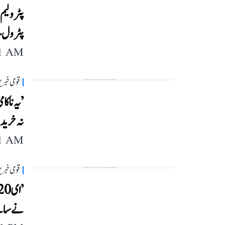
پٹرولیم
پٹرول-ڈیزل
11 AM
قومی خبری
’یہ ناکا
نہ خریدن
11 AM
قومی خبری
نے سامن