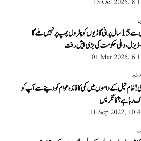
15 Oct 2025, 8:
ں
یکم اپریل سے 15 سال پرانی گاڑیوں کو پٹرول پمپ پر نہیں ملے گا
یزل، دہلی حکومت کی بڑی پیش رفت
01 Mar 2025, 6:
حرفت
 خام تیل کے داموں میں کمی کا فائدہ عوام کو دینے سے آپ کو
 رہا ہے؟ کانگریس
11 Sep 2022, 10:
لک