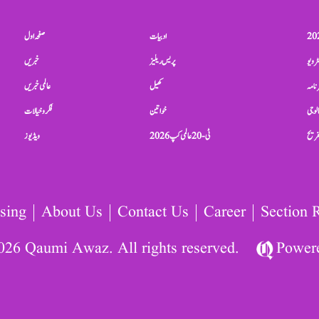
ادبیات
صفحہ اول
ٹرویو
پریس ریلیز
خبریں
نامہ
کھیل
عالمی خبریں
الوجی
خواتین
فکر و خیالات
تفریح
ٹی-20 عالمی کپ 2026
ویڈیوز
sing
About Us
Contact Us
Career
Section 
026 Qaumi Awaz. All rights reserved.
Power