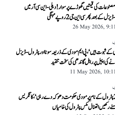
 مصنوعات کی قیمتیں گھوڑے پر سوار! دہلی-این سی آر میں
 کے بعد پھر سی این جی 2 روپے مہنگی
26 May 2026, 9:
ں
می کے ثبوت ہیں‘، پی ایم مودی کے ذریعہ سونا اور پٹرول-ڈیزل
ے کی اپیل پر راہل گاندھی کی سخت تنقید
11 May 2026, 10:
ں
’ای 20 پٹرول کے نام پر مودی حکومت دھوکہ دے رہی‘، کانگریس
ے رکھیں اتھنال مکس پٹرول کی خامیاں