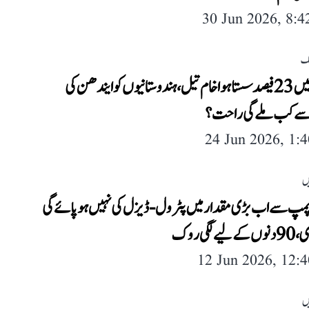
30 Jun 2026, 8:
لک
ایک ماہ میں 23 فیصد سستا ہوا خام تیل، ہندوستانیوں کو ایندھن کی
 سے کب ملے گی راحت؟
24 Jun 2026, 1:
ں
مپ سے اب بڑی مقدار میں پٹرول-ڈیزل کی نہیں ہو پائے گی
ے لگی روک
12 Jun 2026, 12:
ں