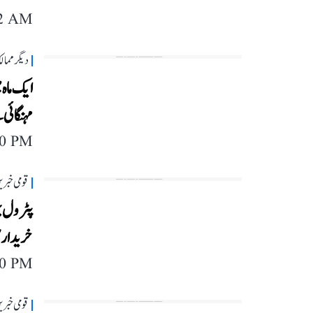
42 AM
دیگر مما
مہنگائی
40 PM
قومی خبری
پٹرول پ
خریداری، 90 دنوں کے لی
40 PM
قومی خبری