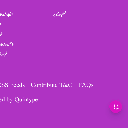
تعلیم اور کیریر
آئی پی ایل 2026
ان
شہر
سائنس اینڈ ٹیکن
فلم اور 
RSS Feeds
Contribute T&C
FAQs
ed by
Quintype