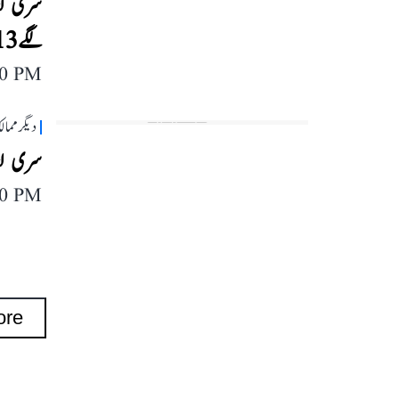
سری لنک
لگے 13 افراد ہلاک
40 PM
دیگر مما
سری لنک
40 PM
ore