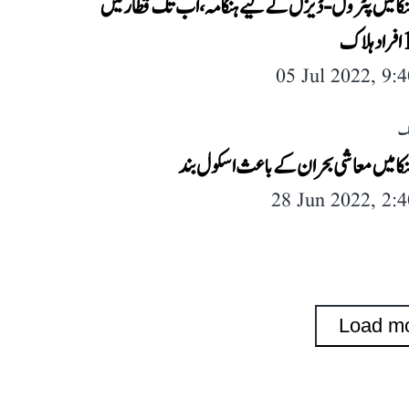
ا میں پٹرول-ڈیزل کے لیے ہنگامہ، اب تک قطار میں
05 Jul 2022, 9:
لک
ا میں معاشی بحران کے باعث اسکول بند
28 Jun 2022, 2:
Load m