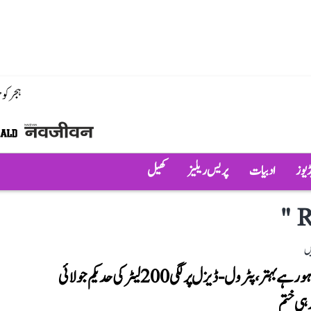
ہجر کو
ڈیوز
ادبیات
پریس ریلیز
کھیل
"
R
ں
حالات ہو رہے بہتر، پٹرول-ڈیزل پر لگی 200 لیٹر کی حد یکم جولائی
ہی ختم