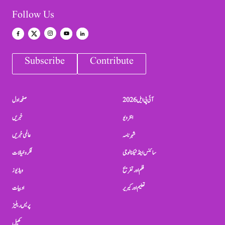
Follow Us
Subscribe
Contribute
آئی پی ایل 2026
صفحہ اول
انٹرویو
خبریں
شہرنامہ
عالمی خبریں
سائنس اینڈ ٹیکنالوجی
فکر و خیالات
فلم اور تفریح
ویڈیوز
تعلیم اور کیریر
ادبیات
پریس ریلیز
کھیل