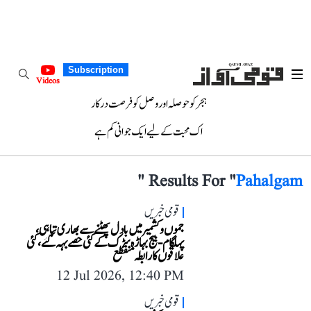
Subscription
Videos
ہجر کو حوصلہ اور وصل کو فرصت درکار
اک محبت کے لیے ایک جوانی کم ہے
"
Results For "
Pahalgam
قومی خبریں
جموں و کشمیر میں بادل پھٹنے سے بھاری تباہی،
پہلگام-بیج بہاڑہ سڑک کے کئی حصے بہہ گئے، کئی
علاقوں کا رابطہ منقطع
12 Jul 2026, 12:40 PM
قومی خبریں