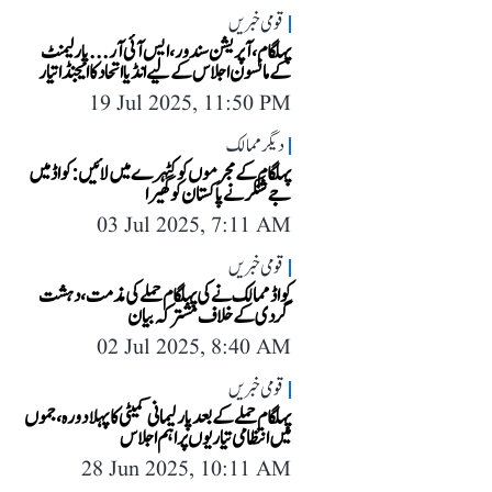
قومی خبریں
پہلگام، آپریشن سندور، ایس آئی آر... پارلیمنٹ
کے مانسون اجلاس کے لیے انڈیا اتحاد کا ایجنڈا تیار
19 Jul 2025, 11:50 PM
دیگر ممالک
پہلگام کے مجرموں کو کٹہرے میں لائیں: کواڈ میں
جے شنکر نے پاکستان کو گھیرا
03 Jul 2025, 7:11 AM
قومی خبریں
کواڈ ممالک نے کی پہلگام حملے کی مذمت، دہشت
گردی کے خلاف مشترکہ بیان
02 Jul 2025, 8:40 AM
قومی خبریں
پہلگام حملے کے بعد پارلیمانی کمیٹی کا پہلا دورہ، جموں
میں انتظامی تیاریوں پر اہم اجلاس
28 Jun 2025, 10:11 AM