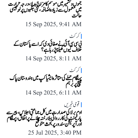
جموں و کشمیر میں موسم کا مزاج بدلا، درجہ حرارت
میں معمول سے زیادہ اضافہ، کئی جگہوں پر لُو جیسی
حالت
15 Sep 2025, 9:41 AM
کرکٹ
بی سی سی آئی نے صفائی دی کہ اسے پاکستان کے
خلاف کیوں کھیلنا پڑ رہا ہے؟
14 Sep 2025, 8:11 AM
کرکٹ
پہلگام حملے کی متاثرہ ایشیا کپ میں ہندوستان پاک
میچ پر برہم
14 Sep 2025, 6:11 AM
قومی خبریں
اوم برلا کی صدارت میں کل جماعتی اجلاس، پیر سے
پارلیمنٹ کی کارروائی بلارخنہ چلانے پر اتفاق، پہلگام
اور آپریشن سندور پر بحث متوقع
25 Jul 2025, 3:40 PM