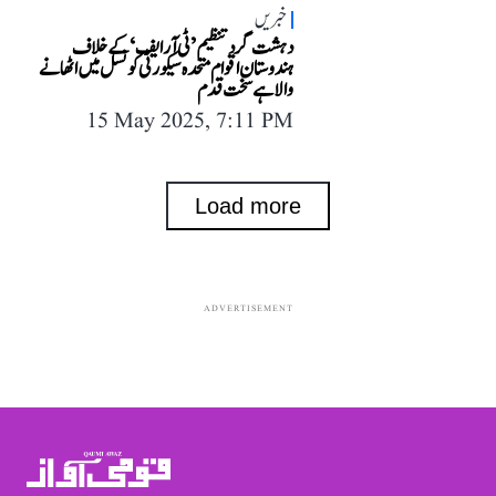
خبریں
دہشت گرد تنظیم ’ٹی آر ایف‘ کے خلاف
ہندوستان اقوام متحدہ سیکورٹی کونسل میں اٹھانے
والا ہے سخت قدم
15 May 2025, 7:11 PM
Load more
ADVERTISEMENT