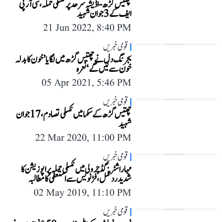
چھتیس گڑھ-اڈیشہ سرحد پر نکسلی حملہ، سی آر پی
ایف کے 3 جوان شہید
21 Jun 2022, 8:40 PM
قومی خبریں
بجرنگ دل نے چھتیس گڑھ میں لگایا ’خون کا بدلہ
خون سے لیں گے‘ نعرہ
05 Apr 2021, 5:46 PM
قومی خبریں
چھتیس گڑھ کے سکما میں نکسلی تصادم، 17 جوان
شہید
22 Mar 2020, 11:00 PM
قومی خبریں
مہاراشٹر: گڈچرولی میں نکسلی حملہ پر اپوزیشن کا
شدید ردعمل، فڑنویس سے استعفی کا مطالبہ
02 May 2019, 11:10 PM
قومی خبریں