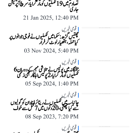
تصادم میں 19 نکسلیوں کو مار گرایا، سرچ آپریشن
جاری
21 Jan 2025, 12:40 PM
قومی خبریں
چھتیس گڑھ: سکما میں نکسلیوں نے فوجی جوانوں پر
کیا حملہ، ہتھیار لوٹ کر فرار
03 Nov 2024, 5:40 PM
قومی خبریں
تلنگانہ میں پولیس نے تلاشی مہم کے دوران 6
نکسلیوں کو مار گرایا، 2 پولیس اہلکار بھی زخمی
05 Sep 2024, 1:40 PM
قومی خبریں
چائباسہ میں نکسلیوں نے ریٹائرڈ جوان کو گولیوں
سے کیا چھلنی، 20 دنوں میں 7 قتل سے خوف
08 Sep 2023, 7:20 PM
قومی خبریں