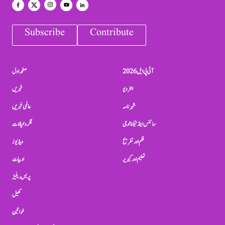
Subscribe
Contribute
آئی پی ایل 2026
صفحہ اول
انٹرویو
خبریں
شہرنامہ
عالمی خبریں
سائنس اینڈ ٹیکنالوجی
فکر و خیالات
فلم اور تفریح
ویڈیوز
تعلیم اور کیریر
ادبیات
پریس ریلیز
کھیل
خواتین