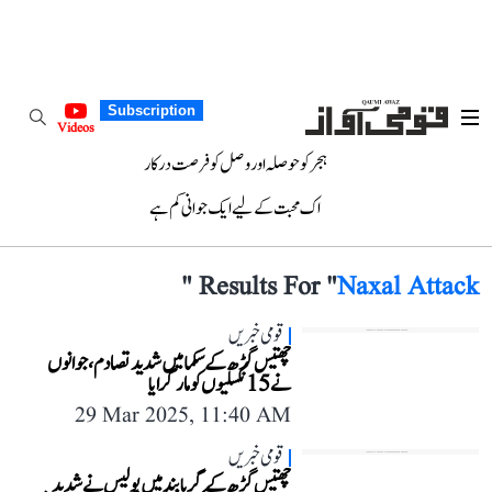
Subscription
Videos
ہجر کو حوصلہ اور وصل کو فرصت درکار
اک محبت کے لیے ایک جوانی کم ہے
"
Results For "
Naxal Attack
قومی خبریں
چھتیس گڑھ کے سکما میں شدید تصادم، جوانوں
نے 15 نکسلیوں کو مار گرایا
29 Mar 2025, 11:40 AM
قومی خبریں
چھتیس گڑھ کے گریا بند میں پولیس نے شدید