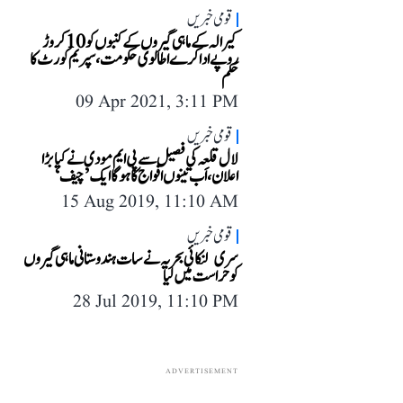
قومی خبریں
کیرالہ کے ماہی گیروں کے کنبوں کو 10 کروڑ
روپے ادا کرے اطالوی حکومت، سپریم کورٹ کا
حکم
09 Apr 2021, 3:11 PM
قومی خبریں
لال قلعہ کی فصیل سے پی ایم مودی نے کیا بڑا
اعلان، اَب تینوں افواج کا ہوگا ایک ’چیف‘
15 Aug 2019, 11:10 AM
قومی خبریں
سری لنکائی بحریہ نے سات ہندوستانی ماہی گیروں
کو حراست میں لیا
28 Jul 2019, 11:10 PM
ADVERTISEMENT