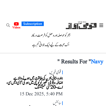
Subscription
Videos
ہجر کو حوصلہ اور وصل کو فرصت درکار
اک محبت کے لیے ایک جوانی کم ہے
"
Results For "
Navy
قومی خبریں
ہندوستانی بحریہ کی طاقت میں ہونے والا ہے
اضافہ، 16 دسمبر کو کوچی میں ہوگی ’ڈی ایس سی،
اے-20‘ کی کمیشننگ
15 Dec 2025, 5:40 PM
سائنس