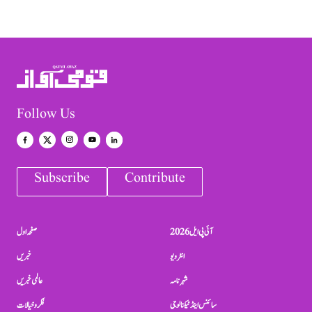
Follow Us
Subscribe
Contribute
آئی پی ایل 2026
صفحہ اول
انٹرویو
خبریں
شہرنامہ
عالمی خبریں
سائنس اینڈ ٹیکنالوجی
فکر و خیالات