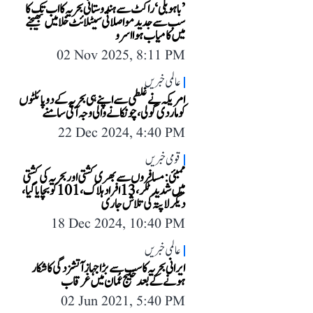
’باہوبلی‘ راکٹ سے ہندوستانی بحریہ کا اب تک کا
سب سے جدید مواصلاتی سیٹلائٹ خلا میں بھیجنے
میں کامیاب ہوا اسرو
02 Nov 2025, 8:11 PM
عالمی خبریں
امریکہ نے غلطی سے اپنے ہی بحریہ کے دو پائلٹوں
کو مار دی گولی، چونکانے والی وجہ آئی سامنے
22 Dec 2024, 4:40 PM
قومی خبریں
ممبئی: مسافروں سے بھری کشتی اور بحریہ کی کشتی
میں شدید ٹکر، 13 افراد ہلاک، 101 کو بچایا گیا،
دیگر لاپتہ کی تلاش جاری
18 Dec 2024, 10:40 PM
عالمی خبریں
ایرانی بحریہ کا سب سے بڑا جہاز آتشزدگی کا شکار
ہونے کے بعد خلیج عُمان میں غرقاب
02 Jun 2021, 5:40 PM