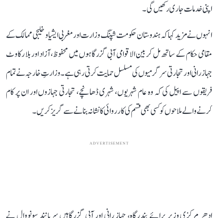
اپنی خدمات جاری رکھیں گی۔
انہوں نے مزید کہا کہ ہندوستان حکومت شپنگ وزارت اور مغربی ایشیا و خلیجی ممالک کے
مقامی حکام کے ساتھ مل کر بین الاقوامی آبی گزرگاہوں میں محفوظ، آزاد اور بلا رکاوٹ
جہاز رانی اور تجارتی سرگرمیوں کی مسلسل حمایت کرتی رہی ہے۔ وزارتِ خارجہ نے تمام
فریقوں سے اپیل کی کہ وہ عام شہریوں، شہری ڈھانچے، تجارتی جہازوں اور ان پر کام
کرنے والے ملاحوں کو کسی بھی قسم کی کارروائی کا نشانہ بنانے سے گریز کریں۔
ADVERTISEMENT
ادھر مرکزی وزیر برائے بندرگاہ، جہاز رانی اور آبی گزرگاہیں سربانند سونووال نے