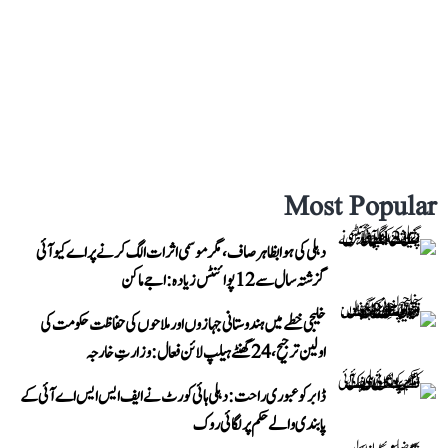
Most Popular
دہلی کی ہوا بظاہر صاف، مگر موسمی اثرات الگ کرنے پر اے کیو آئی
گزشتہ سال سے 12 پوائنٹس زیادہ: اجے ماکن
خلیجی خطے میں ہندوستانی جہازوں اور ملاحوں کی حفاظت حکومت کی
اولین ترجیح، 24 گھنٹے ہیلپ لائن فعال: وزارتِ خارجہ
ڈابر کو عبوری راحت: دہلی ہائی کورٹ نے ایف ایس ایس اے آئی کے
پابندی والے حکم پر لگائی روک