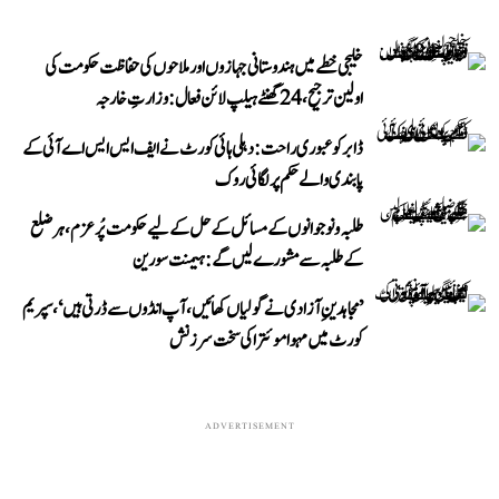
خلیجی خطے میں ہندوستانی جہازوں اور ملاحوں کی حفاظت حکومت کی
اولین ترجیح، 24 گھنٹے ہیلپ لائن فعال: وزارتِ خارجہ
ڈابر کو عبوری راحت: دہلی ہائی کورٹ نے ایف ایس ایس اے آئی کے
پابندی والے حکم پر لگائی روک
طلبہ و نوجوانوں کے مسائل کے حل کے لیے حکومت پُرعزم، ہر ضلع
کے طلبہ سے مشورے لیں گے: ہیمنت سورین
’مجاہدینِ آزادی نے گولیاں کھائیں، آپ انڈوں سے ڈرتی ہیں‘، سپریم
کورٹ میں مہوا موئترا کی سخت سرزنش
ADVERTISEMENT