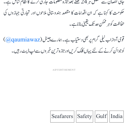
جانی نقصان سے متعلق ہر 24 گھنٹے بعد تازہ معلومات جاری کرنے کا نظام شامل ہے۔
حکومت کا کہنا ہے کہ ان اقدامات کا مقصد ہندوستانی ملاحوں اور تجارتی جہازوں کی
حفاظت کو ہر ممکن حد تک یقینی بنانا ہے۔
قومی آواز اب ٹیلی گرام پر بھی دستیاب ہے۔ ہمارے چینل (
qaumiawaz@
)
کو جوائن کرنے کے لئے یہاں کلک کریں اور تازہ ترین خبروں سے اپ ڈیٹ رہیں۔
ADVERTISEMENT
Seafarers
Safety
Gulf
India