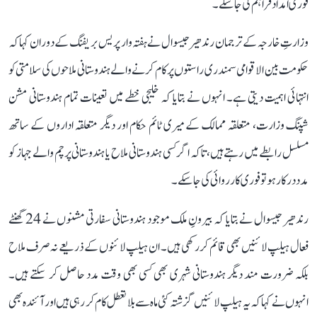
فوری امداد فراہم کی جا سکے۔
وزارتِ خارجہ کے ترجمان رندھیر جیسوال نے ہفتہ وار پریس بریفنگ کے دوران کہا کہ
حکومت بین الاقوامی سمندری راستوں پر کام کرنے والے ہندوستانی ملاحوں کی سلامتی کو
انتہائی اہمیت دیتی ہے۔ انہوں نے بتایا کہ خلیجی خطے میں تعینات تمام ہندوستانی مشن
شپنگ وزارت، متعلقہ ممالک کے میری ٹائم حکام اور دیگر متعلقہ اداروں کے ساتھ
مسلسل رابطے میں رہتے ہیں، تاکہ اگر کسی ہندوستانی ملاح یا ہندوستانی پرچم والے جہاز کو
مدد درکار ہو تو فوری کارروائی کی جا سکے۔
رندھیر جیسوال نے بتایا کہ بیرونِ ملک موجود ہندوستانی سفارتی مشنوں نے 24 گھنٹے
فعال ہیلپ لائنیں بھی قائم کر رکھی ہیں۔ ان ہیلپ لائنوں کے ذریعے نہ صرف ملاح
بلکہ ضرورت مند دیگر ہندوستانی شہری بھی کسی بھی وقت مدد حاصل کر سکتے ہیں۔
انہوں نے کہا کہ یہ ہیلپ لائنیں گزشتہ کئی ماہ سے بلا تعطل کام کر رہی ہیں اور آئندہ بھی