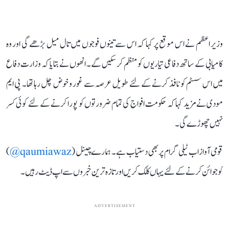
وزیر اعظم نے اس موقع پر کہا کہ اس سے تینوں فوجوں میں تال میل بڑھے گی اور وہ
کامیابی کے ساتھ دفاعی تیاریوں کو منظم کر سکیں گے۔ انھوں نے بتایا کہ وزارت دفاع
میں اس سسٹم کو نافذ کرنے کے لئے طویل عرصہ سے غور و خوض چل رہا تھا۔ پی ایم
مودی نے مزید کہا کہ حکومت افواج کی تمام ضرورتوں کو پورا کرنے کے لئے کوئی کسر
نہیں چھوڑے گی۔
قومی آواز اب ٹیلی گرام پر بھی دستیاب ہے۔ ہمارے چینل (
qaumiawaz@
)
کو جوائن کرنے کے لئے یہاں کلک کریں اور تازہ ترین خبروں سے اپ ڈیٹ رہیں۔
ADVERTISEMENT