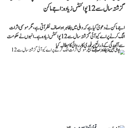
گزشتہ سال سے 12 پوائنٹس زیادہ: اجے ماکن
اجے ماکن نے دعویٰ کیا ہے کہ دہلی میں بظاہر ہوا صاف نظر آتی ہے، مگر موسمی اثرات
الگ کرنے پر اے کیو آئی گزشتہ سال سے 12 پوائنٹس زیادہ ہے۔ انہوں نے حکومت
سے آلودگی کے ذرائع پر فوری کارروائی کا مطالبہ کیا
قومی آواز بیورو