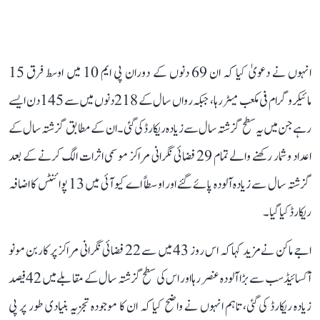
انہوں نے دعویٰ کیا کہ ان 69 دنوں کے دوران پی ایم 10 میں اوسط فرق 15
مائیکروگرام فی مکعب میٹر رہا، جبکہ رواں سال کے 218 دنوں میں سے 145 دن ایسے
رہے جن میں یہ سطح گزشتہ سال سے زیادہ ریکارڈ کی گئی۔ ان کے مطابق گزشتہ سال کے
اعداد و شمار رکھنے والے تمام 29 فضائی نگرانی مراکز موسمی اثرات الگ کرنے کے بعد
گزشتہ سال سے زیادہ آلودہ پائے گئے اور اوسطاً اے کیو آئی میں 13 پوائنٹس کا اضافہ
ریکارڈ کیا گیا۔
اجے ماکن نے مزید کہا کہ اس روز 43 میں سے 22 فضائی نگرانی مراکز پر کاربن مونو
آکسائیڈ سب سے بڑا آلودہ عنصر رہا اور اس کی سطح گزشتہ سال کے مقابلے میں 42 فیصد
زیادہ ریکارڈ کی گئی، تاہم انہوں نے واضح کیا کہ ان کا موجودہ تجزیہ بنیادی طور پر پی