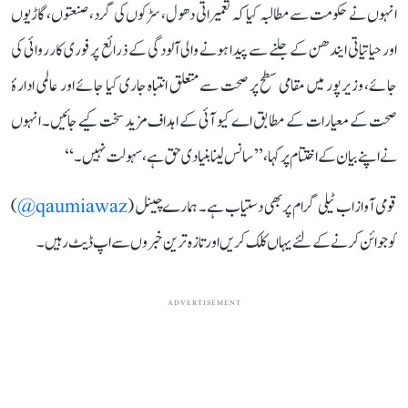
انہوں نے حکومت سے مطالبہ کیا کہ تعمیراتی دھول، سڑکوں کی گرد، صنعتوں، گاڑیوں
اور حیاتیاتی ایندھن کے جلنے سے پیدا ہونے والی آلودگی کے ذرائع پر فوری کارروائی کی
جائے، وزیرپور میں مقامی سطح پر صحت سے متعلق انتباہ جاری کیا جائے اور عالمی ادارۂ
صحت کے معیارات کے مطابق اے کیو آئی کے اہداف مزید سخت کیے جائیں۔ انہوں
نے اپنے بیان کے اختتام پر کہا، ’’سانس لینا بنیادی حق ہے، سہولت نہیں۔‘‘
قومی آواز اب ٹیلی گرام پر بھی دستیاب ہے۔ ہمارے چینل (
qaumiawaz@
)
کو جوائن کرنے کے لئے یہاں کلک کریں اور تازہ ترین خبروں سے اپ ڈیٹ رہیں۔
ADVERTISEMENT