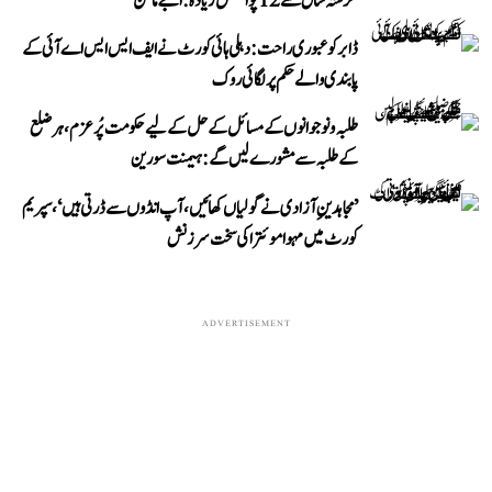
گزشتہ سال سے 12 پوائنٹس زیادہ: اجے ماکن
ڈابر کو عبوری راحت: دہلی ہائی کورٹ نے ایف ایس ایس اے آئی کے
پابندی والے حکم پر لگائی روک
طلبہ و نوجوانوں کے مسائل کے حل کے لیے حکومت پُرعزم، ہر ضلع
کے طلبہ سے مشورے لیں گے: ہیمنت سورین
’مجاہدینِ آزادی نے گولیاں کھائیں، آپ انڈوں سے ڈرتی ہیں‘، سپریم
کورٹ میں مہوا موئترا کی سخت سرزنش
ADVERTISEMENT