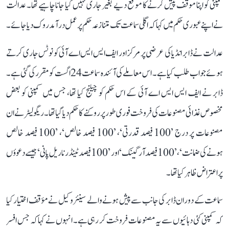
کمپنی کو اپنا موقف پیش کرنے کا موقع دیے بغیر جاری نہیں کیا جانا چاہیے تھا۔ عدالت
نے اپنے عبوری حکم میں کہا کہ اگلی سماعت تک متنازعہ حکم پر عمل درآمد روک دیا جائے۔
عدالت نے ڈابر انڈیا کی عرضی پر مرکز اور ایف ایس ایس اے آئی کو نوٹس جاری کرتے
ہوئے جواب طلب کیا ہے۔ اس معاملے کی آئندہ سماعت 24 اگست کو مقرر کی گئی ہے۔
ڈابر نے ایف ایس ایس اے آئی کے اس حکم کو چیلنج کیا تھا، جس میں کمپنی کو بعض
مخصوص غذائی مصنوعات کی فروخت فوری طور پر روکنے کا حکم دیا گیا تھا۔ ریگولیٹر نے ان
مصنوعات پر درج ’100 فیصد قدرتی‘، ’100 فیصد خالص‘، ’100 فیصد خالص
ہونے کی ضمانت‘، ’100 فیصد آرگینک‘ اور ’100 فیصد ٹینڈر ناریل پانی‘ جیسے دعوؤں
پر اعتراض ظاہر کیا تھا۔
سماعت کے دوران ڈابر کی جانب سے پیش ہونے والے سینئر وکیل نے مؤقف اختیار کیا
کہ کمپنی کئی دہائیوں سے یہ مصنوعات فروخت کر رہی ہے۔ انہوں نے کہا کہ جس افسر