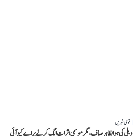
قومی خبریں
دہلی کی ہوا بظاہر صاف، مگر موسمی اثرات الگ کرنے پر اے کیو آئی