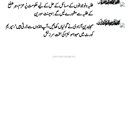
طلبہ و نوجوانوں کے مسائل کے حل کے لیے حکومت پُرعزم، ہر ضلع
کے طلبہ سے مشورے لیں گے: ہیمنت سورین
’مجاہدینِ آزادی نے گولیاں کھائیں، آپ انڈوں سے ڈرتی ہیں‘، سپریم
کورٹ میں مہوا موئترا کی سخت سرزنش
ADVERTISEMENT