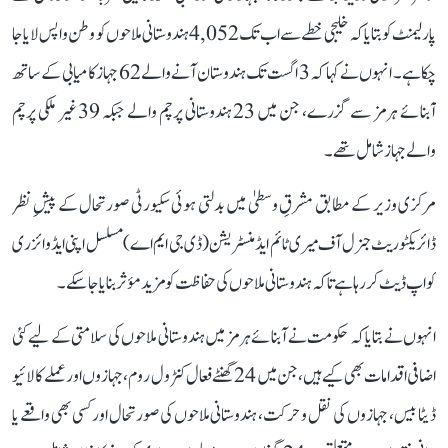
پارلیمنٹ کو بتایا کہ خلیجی خطے سے اب تک 4,052 ہندوستانی ملاحوں کو وطن واپس لایا جا
چکا ہے۔ انہوں نے کہا کہ 3 اگست تک ہندوستان آنے والے 62 جہاز کامیابی کے ساتھ
آبنائے ہرمز سے گزرے، جن میں 23 ہندوستانی پرچم والے جبکہ 39 غیر ملکی پرچم
والے جہاز شامل تھے۔
مرکزی وزیر کے مطابق مشرقِ وسطیٰ میں بدلتی ہوئی سکیورٹی صورتحال کے پیشِ نظر
ڈائریکٹوریٹ جنرل آف میری ٹائم ایڈمنسٹریشن (ڈی جی ایم اے) مسلسل اپنی ایڈوائزری
کو اپ ڈیٹ کر رہا ہے تاکہ ہندوستانی ملاحوں کی حفاظت کو مزید مؤثر بنایا جا سکے۔
انہوں نے بتایا کہ حکومت نے آبنائے ہرمز میں ہندوستانی ملاحوں کی سلامتی کے لیے کئی
اضافی اقدامات بھی کیے ہیں، جن میں 24 گھنٹے فعال کنٹرول روم، جہازوں اور عملے کا لائیو
ڈیٹا بیس، جہازوں کی نقل و حرکت، ہندوستانی ملاحوں کی صورتحال اور کسی بھی واقعے یا