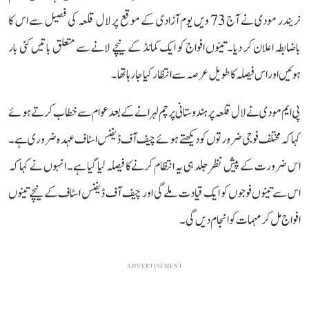
نریندر مودی نے آج 73 ویں یوم آزادی کے موقع پر لال قلعہ کی فصیل سے اس کا
باضابطہ اعلان کر دیا۔ تینوں افواج کو ایک کمانڈ کے نیچے لانے سے متعلق باتیں کئی بار
ہوئیں اور اس فیصلہ کا طویل عرصہ سےانتظار کیا جا رہا تھا۔
پی ایم مودی نے لال قلعہ پر ہندوستانی پرچم لہرانے کے بعد عوام سے خطاب کرتے ہوئے
کہا کہ مختلف فوجی ضرورتوں کو دیکھتے ہوئے چیف آف ڈیفنس اسٹاف عہدہ ضروری ہے۔
اس ضرورت کے پیش نظر جلد ہی یہ انتظام کرنے کا فیصلہ لیا گیا ہے۔ انہوں نے کہا کہ
اس سے تینوں فوجوں کو ایک قیادت ملے گی اور چیف آف ڈیفنس اسٹاف کے نیچے تینوں
افواج مل کر مہمات کو انجام دیں گی۔
ADVERTISEMENT