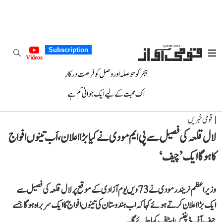
Subscription
Videos
ہجر کو حوصلہ اور وصل کو فرصت درکار
اک محبت کے لیے ایک جوانی کم ہے
قومی خبریں
لال قلعہ کی فصیل سے پی ایم مودی نے کیا بڑا اعلان، اَب تینوں افواج
کا ہوگا ایک ’چیف‘
وزیر اعظم نریندر مودی نے 73ویں یوم آزادی کے موقع پر لال قلعہ کی فصیل سے
ایک بڑا اعلان کرتے ہوئے کہا کہ اب ہندوستان کی تینوں افواج کا ایک سربراہ ہوگا جسے
چیف آف ڈیفنس اسٹاف کہا جائے گا۔