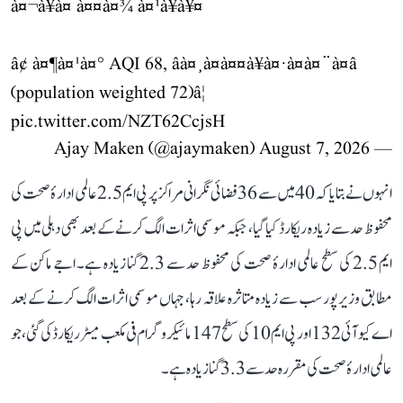
à¤¬à¥à¤ à¤¤à¤¾ à¤¹à¥à¥¤
â¢ à¤¶à¤¹à¤° AQI 68, âà¤¸à¤à¤¤à¥à¤·à¤à¤¨à¤â
(population weighted 72)â¦
pic.twitter.com/NZT62CcjsH
August 7, 2026
— Ajay Maken (@ajaymaken)
انہوں نے بتایا کہ 40 میں سے 36 فضائی نگرانی مراکز پر پی ایم 2.5 عالمی ادارۂ صحت کی
محفوظ حد سے زیادہ ریکارڈ کیا گیا، جبکہ موسمی اثرات الگ کرنے کے بعد بھی دہلی میں پی
ایم 2.5 کی سطح عالمی ادارۂ صحت کی محفوظ حد سے 2.3 گنا زیادہ ہے۔ اجے ماکن کے
مطابق وزیرپور سب سے زیادہ متاثرہ علاقہ رہا، جہاں موسمی اثرات الگ کرنے کے بعد
اے کیو آئی 132 اور پی ایم 10 کی سطح 147 مائیکروگرام فی مکعب میٹر ریکارڈ کی گئی، جو
عالمی ادارۂ صحت کی مقررہ حد سے 3.3 گنا زیادہ ہے۔