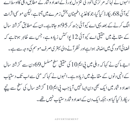
انہوں نے کہا کہ مرکزی آلودگی کنٹرول بورڈ کے اعداد و شمار کے مطابق دہلی کا اوسط اے
کیو آئی 68 ریکارڈ کیا گیا، جو کاغذ پر اطمینان بخش زمرے میں آتا ہے، لیکن موسمی اثرات
الگ کرنے کے بعد یہی اے کیو آئی بڑھ کر 95 ہو جاتا ہے۔ ان کے مطابق گزشتہ سال
کے مقابلے میں حقیقی اے کیو آئی 12 پوائنٹس زیادہ ہے، جس سے ظاہر ہوتا ہے کہ
فضائی آلودگی میں اضافہ ہوا ہے اور نظر آنے والی بہتری صرف موسم کی وجہ سے ہے۔
اجے ماکن نے کہا کہ دہلی میں پی ایم 10 کی حقیقی سطح مسلسل 69 دن سے گزشتہ سال
کے انہی دنوں کے مقابلے میں زیادہ ہے۔ انہوں نے کہا کہ مئی سے اب تک دستیاب
اعداد و شمار میں ایک بھی دن ایسا نہیں آیا جب پی ایم 10 گزشتہ سال کی سطح سے نیچے
ریکارڈ کیا گیا ہو، جبکہ ایک دن کے اعداد و شمار دستیاب نہیں تھے۔
ADVERTISEMENT