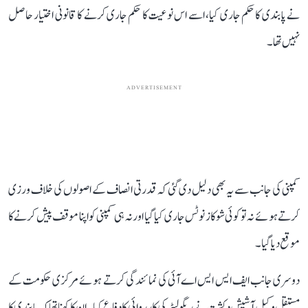
نے پابندی کا حکم جاری کیا، اسے اس نوعیت کا حکم جاری کرنے کا قانونی اختیار حاصل
نہیں تھا۔
ADVERTISEMENT
کمپنی کی جانب سے یہ بھی دلیل دی گئی کہ قدرتی انصاف کے اصولوں کی خلاف ورزی
کرتے ہوئے نہ تو کوئی شوکاز نوٹس جاری کیا گیا اور نہ ہی کمپنی کو اپنا موقف پیش کرنے کا
موقع دیا گیا۔
دوسری جانب ایف ایس ایس اے آئی کی نمائندگی کرتے ہوئے مرکزی حکومت کے
مستقل وکیل آشیش دکشت نے ریگولیٹر کی کارروائی کا دفاع کیا۔ ان کا کہنا تھا کہ پابندی کا