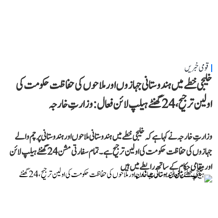
قومی خبریں
خلیجی خطے میں ہندوستانی جہازوں اور ملاحوں کی حفاظت حکومت کی
اولین ترجیح، 24 گھنٹے ہیلپ لائن فعال: وزارتِ خارجہ
وزارتِ خارجہ نے کہا ہے کہ خلیجی خطے میں ہندوستانی ملاحوں اور ہندوستانی پرچم والے
جہازوں کی حفاظت حکومت کی اولین ترجیح ہے۔ تمام سفارتی مشن 24 گھنٹے ہیلپ لائن
اور مقامی حکام کے ساتھ رابطے میں ہیں