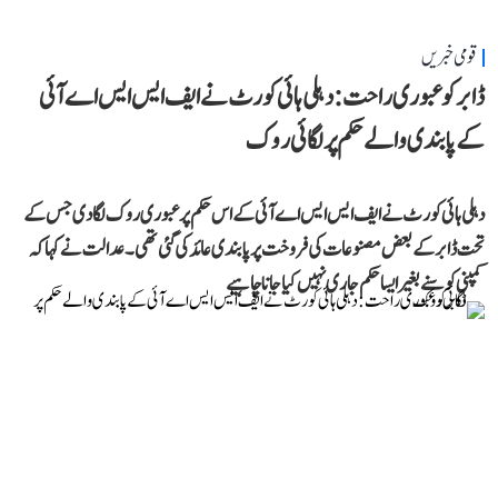
قومی خبریں
ڈابر کو عبوری راحت: دہلی ہائی کورٹ نے ایف ایس ایس اے آئی
کے پابندی والے حکم پر لگائی روک
دہلی ہائی کورٹ نے ایف ایس ایس اے آئی کے اس حکم پر عبوری روک لگا دی جس کے
تحت ڈابر کے بعض مصنوعات کی فروخت پر پابندی عائد کی گئی تھی۔ عدالت نے کہا کہ
کمپنی کو سنے بغیر ایسا حکم جاری نہیں کیا جانا چاہیے