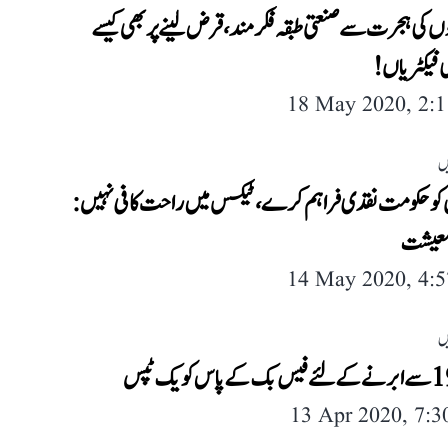
 کی ہجرت سے صنعتی طبقہ فکرمند، قرض لینے پر بھی کیسے
ی فیکٹریاں!
18 May 2020, 2:
ں
کو حکومت نقدی فراہم کرے، ٹیکس میں راحت کافی نہیں :
معیشت
14 May 2020, 4:
ں
13 Apr 2020, 7: