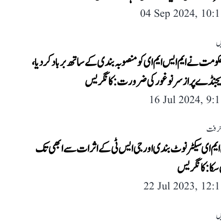
04 Sep 2024, 10:
ں
مت نے ایم ایس ایم ای کو منصوبہ بندی کے ساتھ برباد کر دیا،
یجنڈے پر از سر نو غور کی ضرورت: کانگریس
16 Jul 2024, 9:
حرفت
ایم ای سیکٹر نوٹ بندی اور جی ایس ٹی کے اثرات سے ابھی تک
 سکا: کانگریس
22 Jul 2023, 12:
ں