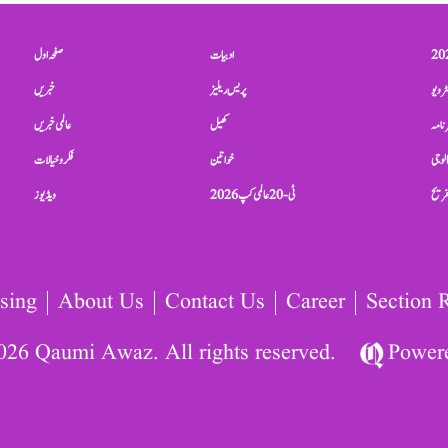
ادبیات
صفحہ اول
ٹرویو
پریس ریلیز
خبریں
نامہ
کھیل
عالمی خبریں
الوجی
خواتین
فکر و خیالات
تفریح
ٹی-20 عالمی کپ 2026
ویڈیوز
sing
About Us
Contact Us
Career
Section 
026 Qaumi Awaz. All rights reserved.
Power