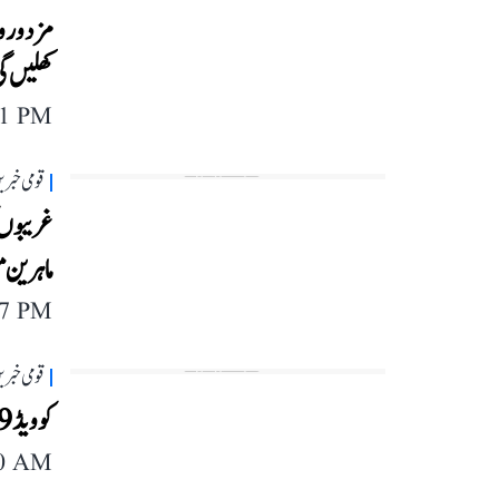
مزدوروں
کھلیں گ
11 PM
قومی خبری
غریبوں 
ماہرین 
57 PM
قومی خبری
کوویڈ 19 سے ابرنے کےلئے فیس بک کے پاس کویک ٹپس
30 AM