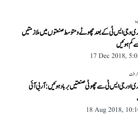
ں
ی و جی ایس ٹی کے بعد چھوٹے و متوسط صنعتوں میں ملازمتیں
 کم ہوئیں
17 Dec 2018, 5:
حرفت
 اور جی ایس ٹی سے چھوٹی صنعتیں برباد ہوئیں: آر بی آئی
18 Aug 2018, 10: