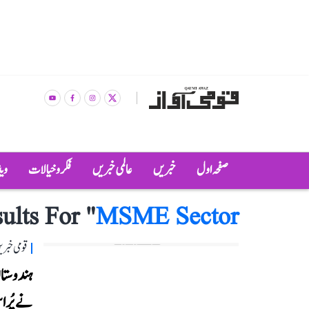
صفحہ اول
خبریں
عالمی خبریں
فکر و خیالات
وی
ults For "
MSME Sector
قومی خبری
ہندوستان
نے پُرا