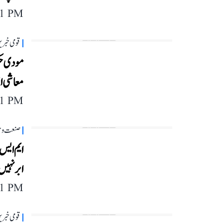
11 PM
قومی خبری
مودی حکو
معاشی ا
11 PM
صنعت و 
ایم ایس 
ابر نہیں
11 PM
قومی خبری