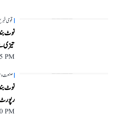
قومی خبری
نوٹ بند
تیزی سے
05 PM
صنعت و 
نوٹ بندی
رپورٹ
10 PM