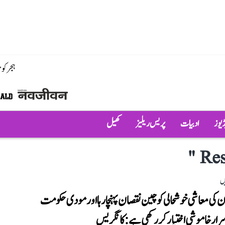
ہجر کو
ڈیوز
ادبیات
پریس ریلیز
کھیل
"
Res
ں
 کی معاشی خوشحالی کو چین نقصان پہنچا رہا اور مودی حکومت
سرار خاموشی اختیار کر رکھی ہے: کانگریس