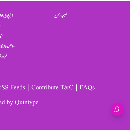
تعلیم اور کیریر
آئی پی ایل 2026
ان
شہر
سائنس اینڈ ٹیکن
فلم اور 
RSS Feeds
Contribute T&C
FAQs
ed by
Quintype