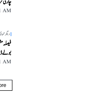
چارلی کر
11 AM
دیگر مما
فیصلہ مش
بولے ڈو
11 AM
ore