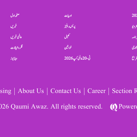
ادبیات
صفحہ اول
ٹرویو
پریس ریلیز
خبریں
نامہ
کھیل
عالمی خبریں
الوجی
خواتین
فکر و خیالات
تفریح
ٹی-20 عالمی کپ 2026
ویڈیوز
sing
About Us
Contact Us
Career
Section 
026 Qaumi Awaz. All rights reserved.
Power