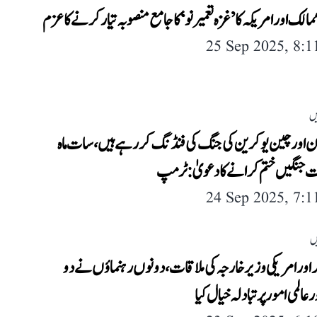
مالک اور امریکہ کا ’غزہ تعمیر نو‘ کا جامع منصوبہ تیار کرنے کا عزم
25 Sep 2025, 8:
یں
ن اور چین یوکرین کی جنگ کی فنڈنگ ​​کر رہے ہیں، سات ماہ
 جنگیں ختم کرانے کا دعویٰ: ٹرمپ
24 Sep 2025, 7:
ں
 اور امریکی وزیر خارجہ کی ملاقات، دونوں رہنماؤں نے دو
عالمی امور پر تبادلہ خیال کیا