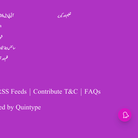
تعلیم اور کیریر
آئی پی ایل 2026
ان
شہر
سائنس اینڈ ٹیکن
فلم اور 
RSS Feeds
Contribute T&C
FAQs
ed by
Quintype