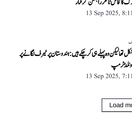
ک کا قاتل ٹائلر رابنسن گرفتار
13 Sep 2025, 8:
لک
کل تھا لیکن وہ پہلے ہی کر چکے ہیں: ہندوستان پر ٹیرف لگانے پر
نلڈ ٹرمپ
13 Sep 2025, 7:
Load m