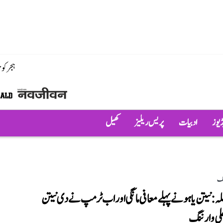
ہجر کو
ڈیوز
ادبیات
پریس ریلیز
کھیل
لک
ملہ: نیتن یاہو نے پہلے معافی مانگی اور اب ٹرمپ نے دی نیتن
کھلی وارننگ