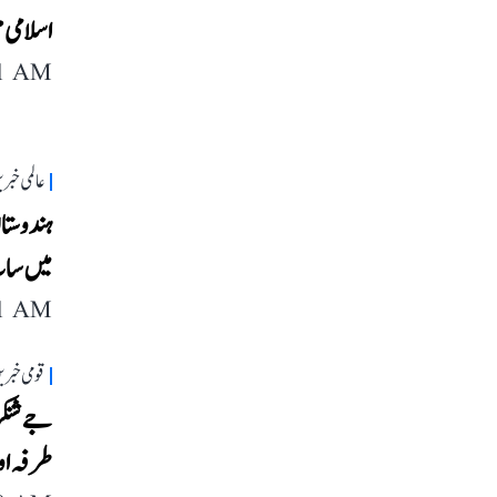
اسلامی م
11 AM
عالمی خبر
ہندوستا
میں سات
11 AM
قومی خبری
جے شنکر
طرفہ اور 