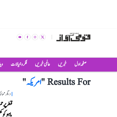
صفحہ اول
خبریں
عالمی خبریں
فکر و خیالات
وی
Results For "
امریکہ
"
دیگر مما
قطر پر ح
یاہو کو 