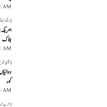
11 AM
دیگر مما
امریکہ:
ہلاک
11 AM
قومی خبری
دوائیاں 
کور
11 AM
عرب مما