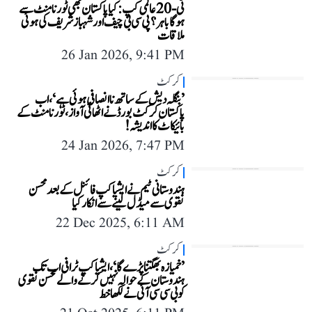
ٹی-20 عالمی کپ: کیا پاکستان بھی ٹورنامنٹ سے
ہوگا باہر؟ پی سی بی چیف اور شہباز شریف کی ہوئی
ملاقات
26 Jan 2026, 9:41 PM
کرکٹ
’بنگلہ دیش کے ساتھ ناانصافی ہوئی ہے‘، اب
پاکستان کرکٹ بورڈ نے اٹھائی آواز، ٹورنامنٹ کے
بائیکاٹ کا اندیشہ!
24 Jan 2026, 7:47 PM
کرکٹ
ہندوستانی ٹیم نے ایشیا کپ فائنل کے بعد محسن
نقوی سے میڈل لینے سے انکار کیا
22 Dec 2025, 6:11 AM
کرکٹ
’خمیازہ بھگتنا پڑے گا‘، ایشیا کپ ٹرافی اب تک
ہندوستان کے حوالہ نہیں کرنے والے محسن نقوی
کو بی سی سی آئی نے لکھا خط