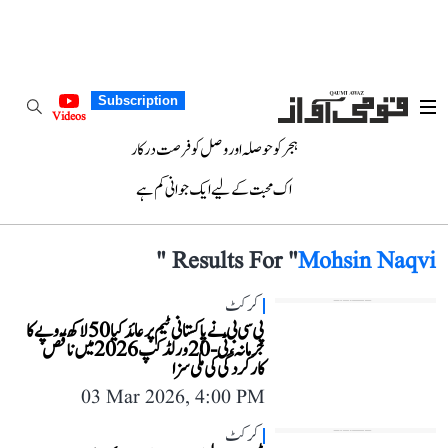
Subscription
Videos
ہجر کو حوصلہ اور وصل کو فرصت درکار
اک محبت کے لیے ایک جوانی کم ہے
"
Results For "
Mohsin Naqvi
کرکٹ
پی سی بی نے پاکستانی ٹیم پر عائد کیا 50 لاکھ روپے کا
جرمانہ، ٹی-20 ورلڈ کپ 2026 میں ناقص
کارکردگی کی ملی سزا
03 Mar 2026, 4:00 PM
کرکٹ