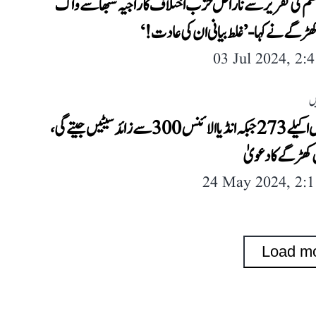
ظم کی تقریر سے ناراض حزب اختلاف کا راجیہ سبھا سے واک
ھڑگے نے کہا- ’غلط بیانی ان کی عادت!‘
03 Jul 2024, 2:
ں
کانگریس اکیلے 273 جبکہ انڈیا الائنس 300 سے زائد سیٹیں جیتے گی،
 کھڑگے کا دعویٰ
24 May 2024, 2:
Load m