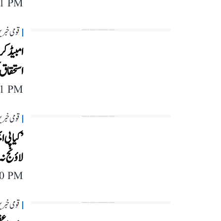
11 PM
قومی خبری
امبیڈکر
استحقاق 
11 PM
قومی خبری
’کیا پی 
لاؤنج نہ
40 PM
قومی خبری