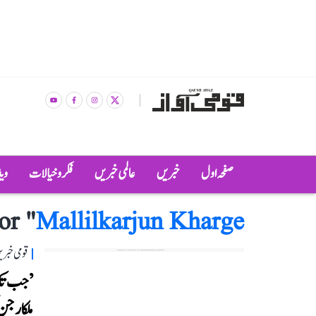
صفحہ اول
خبریں
عالمی خبریں
فکر و خیالات
وی
or "
Mallilkarjun Kharge
قومی خبری
’جب تک 
ملکارجن