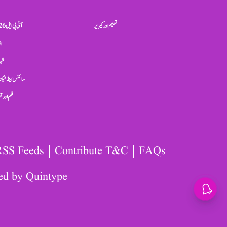
تعلیم اور کیریر
آئی پی ایل 2026
ان
شہر
سائنس اینڈ ٹیکن
فلم اور 
RSS Feeds
Contribute T&C
FAQs
ed by
Quintype