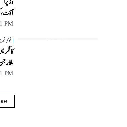
وزیر اع
آؤٹ، ک
41 PM
قومی خبری
ملکارجن
11 PM
ore