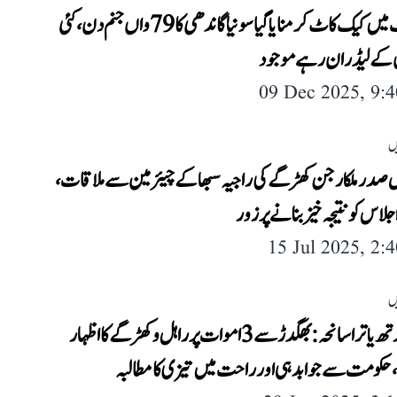
پارلیمنٹ میں کیک کاٹ کر منایا گیا سونیا گاندھی کا 79واں جنم دن، کئی
 کے لیڈران رہے موجود
09 Dec 2025, 9:
ں
 صدر ملکارجن کھڑگے کی راجیہ سبھا کے چیئرمین سے ملاقات،
جلاس کو نتیجہ خیز بنانے پر زور
15 Jul 2025, 2:
ں
اوڈیشہ رتھ یاترا سانحہ: بھگدڑ سے 3 اموات پر راہل و کھڑگے کا اظہار
حکومت سے جوابدہی اور راحت میں تیزی کا مطالبہ