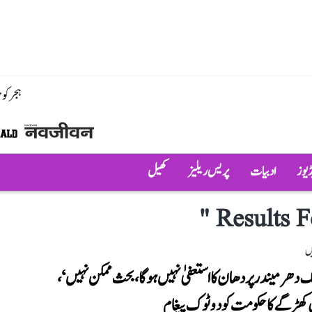
ہجر کو
ڈیوز
ادبیات
پریس ریلیز
کھیل
"
Results F
ں
دھرمیندر پردھان کا استعفیٰ نہیں ہوگا، بحث ممکن نہیں‘،
 کھڑگے کا حکومت کو دوٹوک پیغام