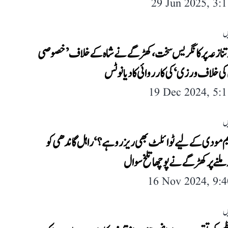
29 Jun 2025, 3:
ں
 تنازعہ پر کانگریس سخت، کھڑگے نے شاہ کے خلاف ’خصوصی
کی خلاف ورزی‘ کی کارروائی کا دیا نوٹس
19 Dec 2024, 5:
ں
ایم مودی کے لیے ٹوائلٹ بھی ریزرو ہے؟‘ راہل گاندھی کو
 ملنے پر کھڑگے نے پوچھا تلخ سوال
16 Nov 2024, 9:
ں