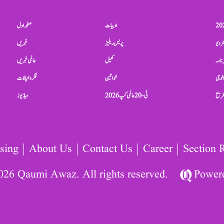
ادبیات
صفحہ اول
ٹرویو
پریس ریلیز
خبریں
نامہ
کھیل
عالمی خبریں
الوجی
خواتین
فکر و خیالات
تفریح
ٹی-20 عالمی کپ 2026
ویڈیوز
sing
About Us
Contact Us
Career
Section 
026 Qaumi Awaz. All rights reserved.
Power