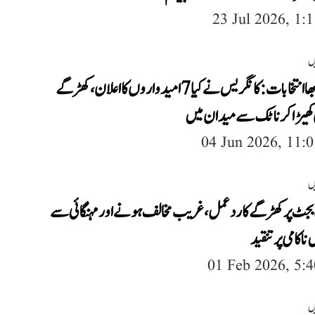
23 Jul 2026, 1:
ں
راجیہ سبھا انتخابات: کانگریس نے کیا 7 امیدواروں کا اعلان، کھڑگے
 کھیڑا کرناٹک سے میدان میں
04 Jun 2026, 11:
ں
جٹ پر کھڑگے کا ردعمل، غریب مخالف ہونے اور مہنگائی سے
 ناکامی پر تنقید
01 Feb 2026, 5:
ں