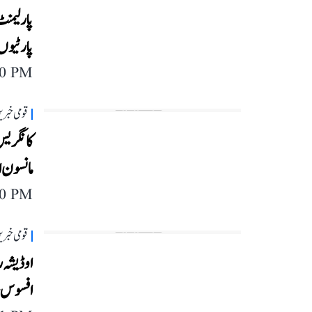
پارٹیوں
40 PM
قومی خبری
کانگریس
مانسون ا
40 PM
قومی خبری
افسوس، 