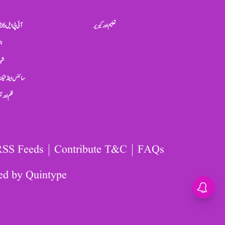
تعلیم اور کیریر
آئی پی ایل 2026
ان
شہر
سائنس اینڈ ٹیکن
فلم اور 
RSS Feeds
Contribute T&C
FAQs
ed by
Quintype