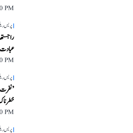
40 PM
پریس ریل
راجستھان
عبادت پر
40 PM
پریس ریل
’نفرت، 
خطرناک‘،
40 PM
پریس ریل