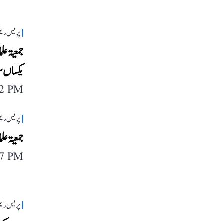
پریس ریل
یکساں سو
42 PM
پریس ریل
جمعیۃ عل
47 PM
پریس ریل