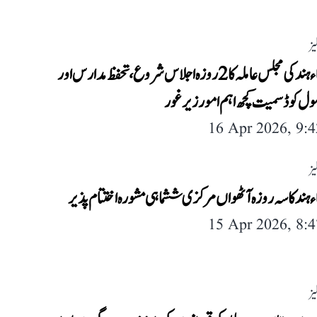
یز
جمعیۃ علماء ہند کی مجلس عاملہ کا 2 روزہ اجلاس شروع، تحفظ مدارس اور
ل کوڈ سمیت کچھ اہم امور زیر غور
16 Apr 2026, 9:
یز
ماء ہند کا سہ روزہ آٹھواں مرکزی ششماہی مشورہ اختتام پذیر
15 Apr 2026, 8:
یز