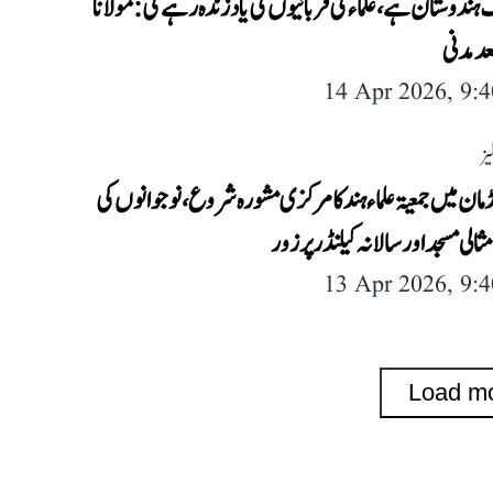
دوستان ہے، علماء کی قربانیوں کی یاد زندہ رہے گی: مولانا
عد مدنی
14 Apr 2026, 9:
یز
ڈمان میں جمعیۃ علماء ہند کا مرکزی مشورہ شروع، نوجوانوں کی
ثالی مسجد اور سالانہ کیلنڈر پر زور
13 Apr 2026, 9:
Load m