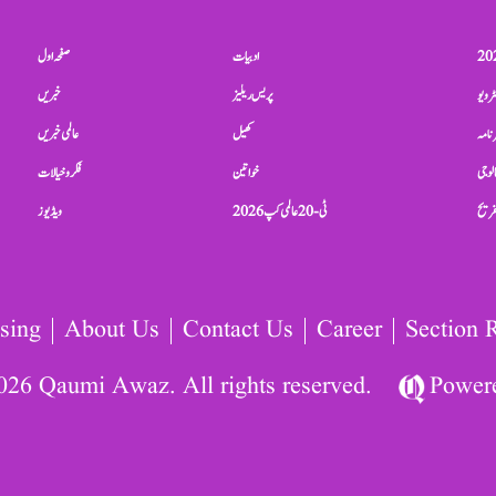
ادبیات
صفحہ اول
ٹرویو
پریس ریلیز
خبریں
نامہ
کھیل
عالمی خبریں
الوجی
خواتین
فکر و خیالات
تفریح
ٹی-20 عالمی کپ 2026
ویڈیوز
sing
About Us
Contact Us
Career
Section 
026 Qaumi Awaz. All rights reserved.
Power