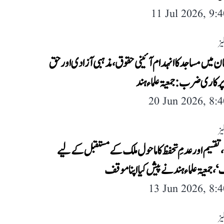
11 Jul 2026, 9:
یز
 میں مساجد کا انہدام آئینی حقوق، مذہبی آزادی اور حق
 کاری ضرب: جمعیۃ علماء ہند
20 Jun 2026, 8:
یز
تقسیم اور عدمِ تحفظ کا ماحول ملک کے مستقبل کے لیے
 جمعیۃ علماء ہند نے پیش کیا اپنا موقف
13 Jun 2026, 8:
یز