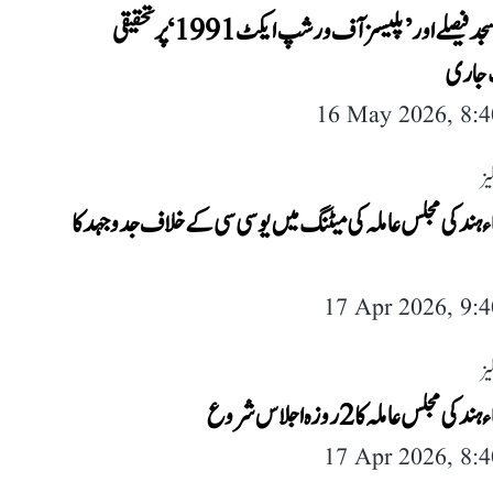
بابری مسجد فیصلے اور ’پلیسز آف ورشپ ایکٹ 1991‘ پر تحقیقی
جاری
16 May 2026, 8:
یز
ماء ہند کی مجلس عاملہ کی میٹنگ میں یو سی سی کے خلاف جدوجہد کا
17 Apr 2026, 9:
یز
د کی مجلس عاملہ کا 2 روزہ اجلاس شروع
17 Apr 2026, 8: