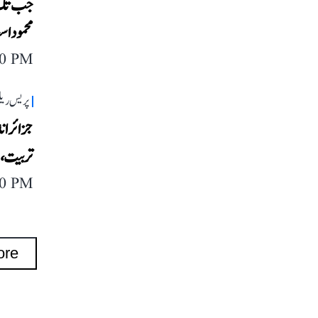
جب تک ہن
محمود اس
40 PM
پریس ریل
جزائر ان
تربیت، م
40 PM
ore