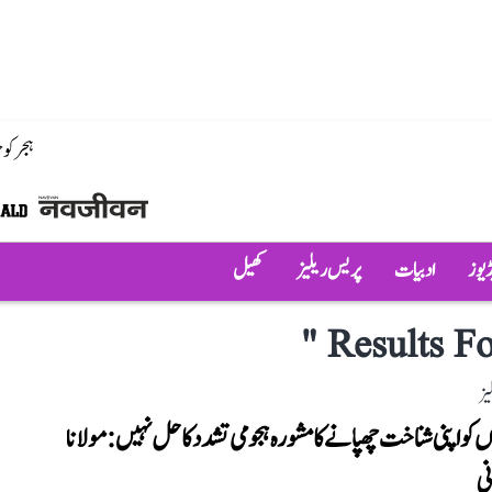
ہجر کو
ڈیوز
ادبیات
پریس ریلیز
کھیل
"
Results Fo
یز
 کو اپنی شناخت چھپانے کا مشورہ ہجومی تشدد کا حل نہیں: مولانا
نی