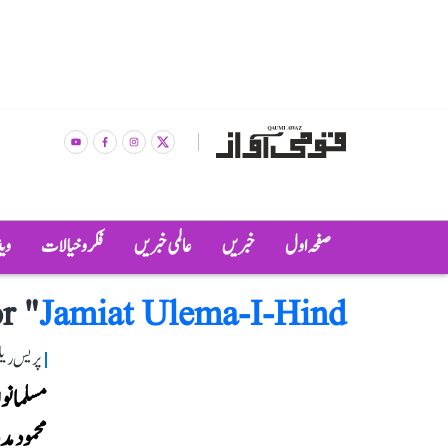
صفحہ اول
خبریں
عالمی خبریں
فکر و خیالات
وی
r "
Jamiat Ulema-I-Hind
پریس ریل
مسلمانوں
محمود مد