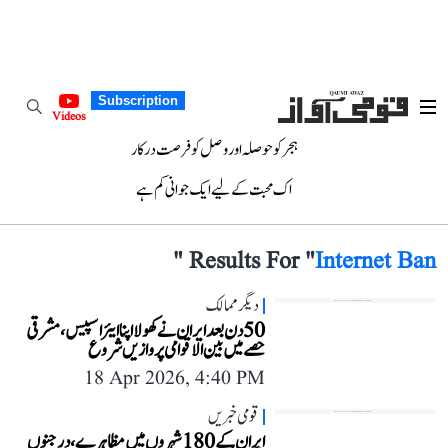
Subscription
Videos
ہجر کو حوصلہ اور وصل کو فرصت درکار
اک محبت کے لیے ایک جوانی کم ہے
"
Results For "
Internet Ban
دیگر ممالک
50 دن بعد ایران نے کھولا اپنا ایئر اسپیس، مشرقی
حصے میں بین الاقوامی پروازیں شروع
18 Apr 2026, 4:40 PM
قومی خبریں
ایران کے 180 شہروں میں مظاہرے، درجنوں