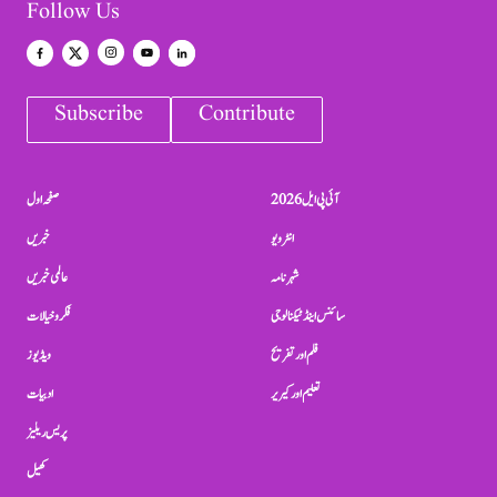
Follow Us
Subscribe
Contribute
آئی پی ایل 2026
صفحہ اول
انٹرویو
خبریں
شہرنامہ
عالمی خبریں
سائنس اینڈ ٹیکنالوجی
فکر و خیالات
فلم اور تفریح
ویڈیوز
تعلیم اور کیریر
ادبیات
پریس ریلیز
کھیل