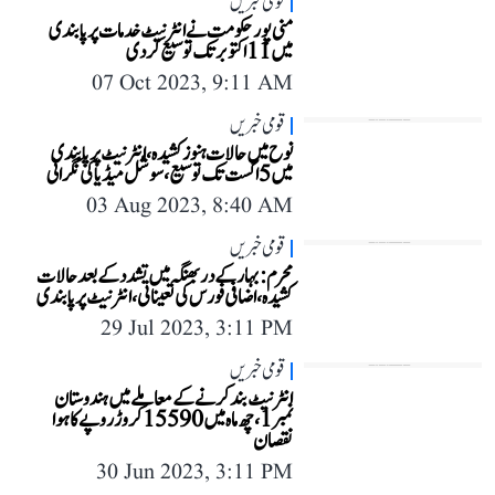
قومی خبریں
منی پور حکومت نے انٹرنیٹ خدمات پر پابندی
میں 11 اکتوبر تک توسیع کر دی
07 Oct 2023, 9:11 AM
قومی خبریں
نوح میں حالات ہنوز کشیدہ، انٹرنیٹ پر پابندی
میں 5 اگست تک توسیع، سوشل میڈیا کی نگرانی
03 Aug 2023, 8:40 AM
قومی خبریں
محرم: بہار کے دربھنگہ میں تشدد کے بعد حالات
کشیدہ، اضافی فورس کی تعیناتی، انٹرنیٹ پر پابندی
29 Jul 2023, 3:11 PM
قومی خبریں
انٹرنیٹ بند کرنے کے معاملے میں ہندوستان
نمبر 1، چھ ماہ میں 15590 کروڑ روپے کا ہوا
نقصان
30 Jun 2023, 3:11 PM