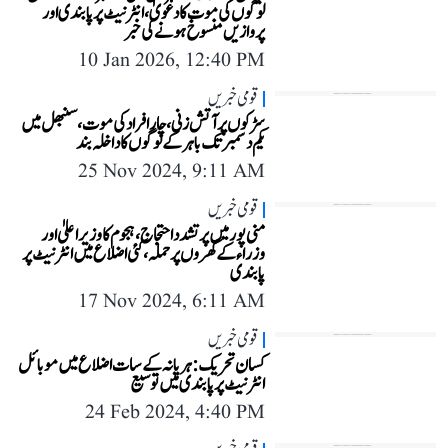
لوگوں کی موت کا دعویٰ، انٹرنیٹ پر پابندی اور
پروازیں منسوخ ہونے کی خبر
10 Jan 2026, 12:40 PM
قومی خبریں
سڑکوں پر آتش زنی، چار افراد کی موت، سنبھل میں
یکم دسمبر تک باہر کے لوگوں کا داخلہ بند
25 Nov 2024, 9:11 AM
قومی خبریں
منی پور میں پرتشدد احتجاج، ہجوم کا وزیراعلیٰ اور
وزراء کے گھروں پر حملہ، کئی اضلاع میں انٹرنیٹ پر
پابندی
17 Nov 2024, 6:11 AM
قومی خبریں
کسان تحریک: ہریانہ کے سات اضلاع میں موبائل
انٹرنیٹ پر پابندی میں توسیع
24 Feb 2024, 4:40 PM