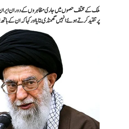
ملک کے مختلف حصوں میں جاری مظاہروں کے دوران ایران کے 
پر تنقید کرتے ہوئے انہیں گھمنڈی بتایا اور کہا کہ ان کے ہا