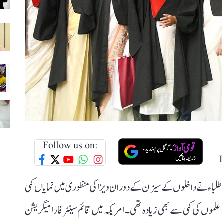
Follow us on:
 طلباء نے داخلوں کے سیزن کے دوران ویزا کی منظوری میں نمایاں کمی
 علموں کی کمی سے بھی زیادہ تھی۔ امریکہ میں قائم سینٹر فار امیگریشن