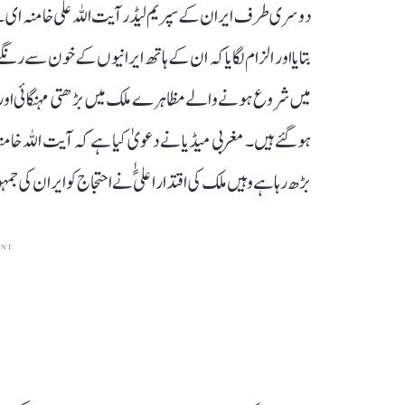
دوسری طرف ایران کے سپریم لیڈر آیت اللہ علی خامنہ ای ن
میں شروع ہونے والے مظاہرے ملک میں بڑھتی مہنگائی اور 
ہوگئے ہیں۔ مغربی میڈیا نے دعویٰ کیا ہے کہ آیت اللہ خا
بڑھ رہا ہے وہیں ملک کی اقتداراعلیًٰ نے احتجاج کو ایران کی 
ENT