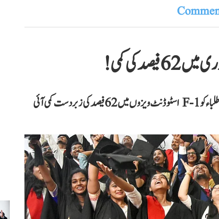
Comment
یصد کی کمی!
نئے اعداد و شمار کے مطابق، داخلوں کے سیزن میں ہندوستانی طلباء کو F-1 اسٹوڈنٹ ویزوں میں 62 فیصد کی زبردست کمی آئی