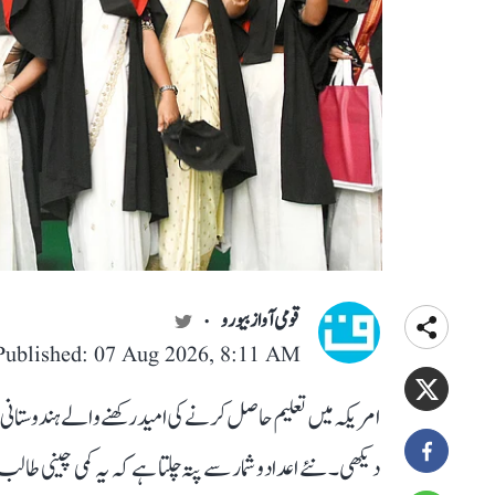
قومی آواز بیورو
Published: 07 Aug 2026, 8:11 AM
امریکہ میں تعلیم حاصل کرنے کی امید رکھنے والے ہندوستانی
دیکھی۔ نئے اعداد و شمار سے پتہ چلتا ہے کہ یہ کمی چینی طالب