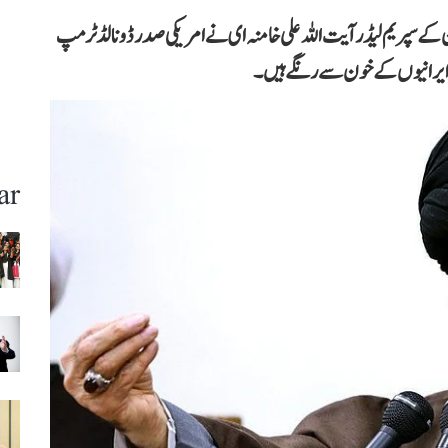
سپریم لیڈر آیت اللہ علی خامنہ ای نے امریکی صدر ڈونالڈ ٹرمپ
تھ ایرانیوں کے خون سے رنگے ہیں۔
ar