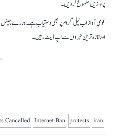
پروازیں منسوخ کر دیں۔
قومی آواز اب ٹیلی گرام پر بھی دستیاب ہے۔ ہمارے چینل 
اور تازہ ترین خبروں سے اپ ڈیٹ رہیں۔
ENT
ts Cancelled
Internet Ban
protests
iran