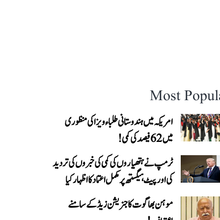
Most Popul
امریکہ میں ہندوستانی طلباء ویزا کی منظوری
میں 62 فیصد کی کمی!
ٹرمپ نے ہتھیاروں کی کمی کی خبروں کی تردید
کی اور پیٹ ہیگستھ پر مکمل اعتماد کا اظہار کیا
موہن بھاگوت کا جنریشن زیڈ کے سامنے