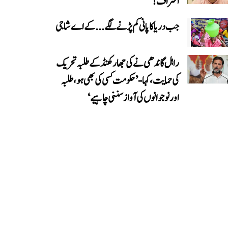
اعتراف!
جب دریا کا پانی کم پڑنے لگے...کے اے شاجی
راہل گاندھی نے کی جھارکھنڈ کے طلبہ تحریک
کی حمایت، کہا- ’حکومت کسی کی بھی ہو، طلبہ
اور نوجوانوں کی آواز سننی چاہیے‘