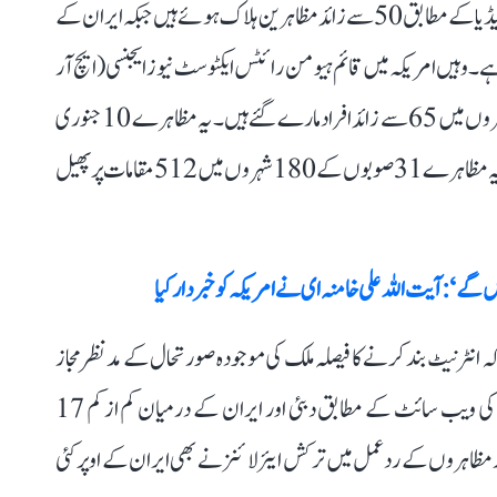
ایران میں کئی روز سے جاری مظاہروں کے دوران غیر ملکی میڈیا کے مطابق 50 سے زائد مظاہرین ہلاک ہوئے ہیں جبکہ ایران کے
۔ وہیں امریکہ میں قائم ہیومن رائٹس ایکٹوسٹ نیوز ایجنسی (ایچ آر
اے این اے) نے دعویٰ کیا ہے کہ ایران میں ملک گیرمظاہروں میں 65 سے زائد افراد مارے گئے ہیں۔ یہ مظاہرے 10 جنوری
کو اپنے 14 ویں روز میں داخل ہو گئے۔ رپورٹ کے مطابق یہ مظاہرے 31 صوبوں کے 180 شہروں میں 512 مقامات پر پھیل
ے‘:آیت اللہ علی خامنہ ای نے امریکہ کو خبردار کیا
کہ انٹرنیٹ بند کرنے کا فیصلہ ملک کی موجودہ صورتحال کے مدنظر مجاز
سیکیورٹی افسران کی جانب سے کیا گیا ہے۔ دبئی ایئرپورٹ کی ویب سائٹ کے مطابق دبئی اور ایران کے درمیان کم از کم 17
 مظاہروں کے ردعمل میں ترکش ایئرلائنز نے بھی ایران کے اوپر کئی