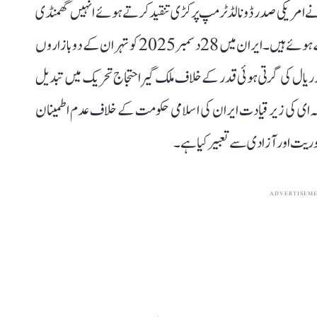
ے امریکی صدر ڈونالڈ ٹرمپ پر کڑی تنقید کرتے ہوئے انہیں گھمنڈی
بتایا اور الزام لگایا کہ ان کے ہاتھ ایرانیوں کے خون سے رنگے ہوئے ہیں۔ ایران میں 28 دسمبر 2025 کو تہران کے دو بازاروں
ریال کی گرتی ہوئی قدر کے خلاف ملک گیر احتجاج تحریک میں تبدیل
منہ ای کی زیر قیادت ایران کی اسلامی حکومت کے خلاف عدم اطمینان
جمہوریت اور آزادی سے تعبیرکیا ہے۔
ADVERTISEM