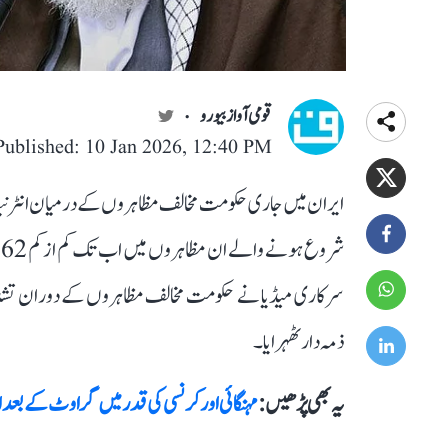
قومی آواز بیورو
Published: 10 Jan 2026, 12:40 PM
ایران میں جاری حکومت مخالف مظاہروں کے درمیان انٹرنیٹ اور
ش
سرکاری میڈیا نے حکومت مخالف مظاہروں کے دوران تشدد 
ذمہ دار ٹھہرایا۔
یہ بھی پڑھیں :
مہنگائی اورکرنسی کی قدر میں گراوٹ کے بع