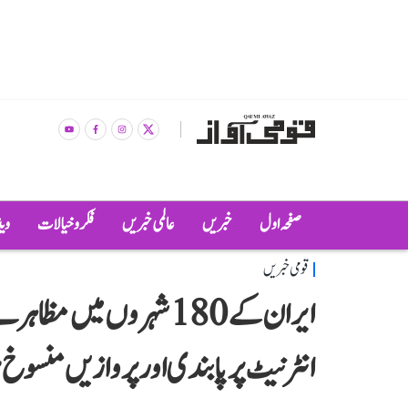
صفحہ اول
خبریں
عالمی خبریں
فکر و خیالات
وی
قومی خبریں
ایران کے 180 شہروں میں
انٹرنیٹ پر پابندی اور پروازیں منسوخ 