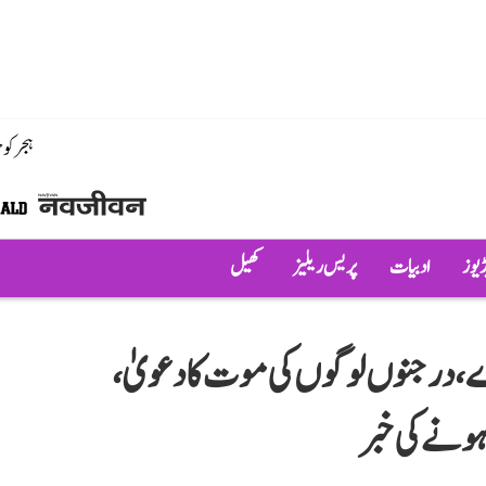
ہجر کو
ڈیوز
ادبیات
پریس ریلیز
کھیل
 مظاہرے، درجنوں لوگوں کی موت کا دعویٰ،
ہونے کی خبر