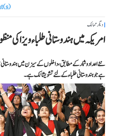
(s)
دیگر ممالک
امریکہ میں ہندوستانی طلباء ویزا کی منظوری میں 62 ف
ہے جو ہندوستانی طلباء کے لئے تشویشانک ہے۔