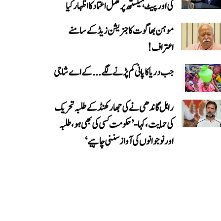
کی اور پیٹ ہیگستھ پر مکمل اعتماد کا اظہار کیا
موہن بھاگوت کا جنریشن زیڈ کے سامنے
اعتراف!
جب دریا کا پانی کم پڑنے لگے...کے اے شاجی
راہل گاندھی نے کی جھارکھنڈ کے طلبہ تحریک
کی حمایت، کہا- ’حکومت کسی کی بھی ہو، طلبہ
اور نوجوانوں کی آواز سننی چاہیے‘