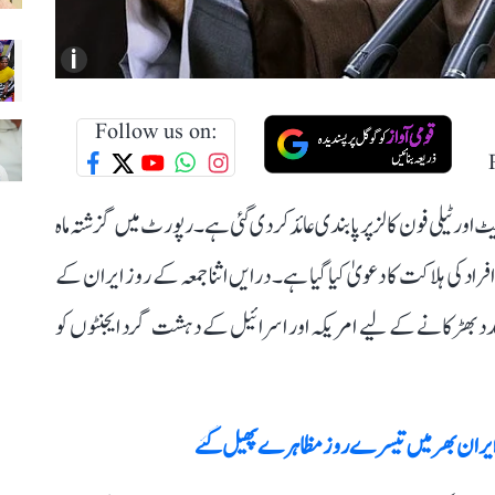
i
Follow us on:
 ٹیلی فون کالز پر پابندی عائد کر دی گئی ہے۔ رپورٹ میں گزشتہ ماہ
روع ہونے والے ان مظاہروں میں اب تک کم از کم 62 افراد کی ہلاکت کا دعویٰ کیا گیا ہے۔ درایں اثنا جمعہ کے روز ایران کے
بھڑکانے کے لیے امریکہ اور اسرائیل کے دہشت گرد ایجنٹوں کو
د ایران بھر میں تیسرے روز مظاہرے پھیل گئے