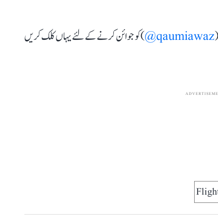
(
qaumiawaz@
) کو جوائن کرنے کے لئے یہاں کلک کریں
ADVERTISEM
Fligh