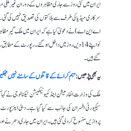
سرکاری میڈیا کی طرف سے ہلاکتوں کی تصدیق نہیں کی گئی ہے
گئے ہیں۔
یہ بھی پڑھیں :
’ہم کرائے کے قاتلوں کے سامنے نہیں جھکیں گ
ملک کی وزارت انفارمیشن اینڈ کمیونیکیشن ٹیکنالوجی نے کہا 
پروازیں منسوخ کر دی گئی ہیں۔ ایران میں جاری دھرنے اور