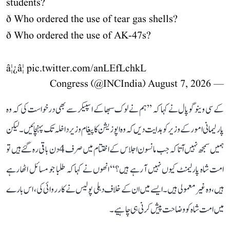
students?
ð Who ordered the use of tear gas shells?
ð Who ordered the use of AK-47s?
â¦¿â¦
pic.twitter.com/anLEfLchkL
August 7, 2026
— Congress (@INCIndia)
کے سی وینوگوپال نے کہا کہ ’’ہم نے لوک سبھا کے اسپیکر سے بھی درخواست کی کہ وہ
پارلیمانی امور کے وزیر کو ہدایت دیں کہ وہ اپوزیشن کا پیغام وزیر داخلہ تک پہنچائیں۔ لیکن
ہمیں سمجھ نہیں آتا کہ جب مانسون اجلاس کے اختتام میں صرف 4 دن باقی رہ گئے ہیں تو
امت شاہ پارلیمنٹ کیوں نہیں آ رہے ہیں؟‘‘ انھوں نے کہا کہ طلبا جو مسائل اٹھا رہے
ہیں، وہ غیر معمولی ہیں۔ ایسے میں ان کے خلاف دہلی پولیس نے کارروائی کی، اس بارے
میں امت شاہ کو وضاحت پیش کرنی ہی چاہیے۔