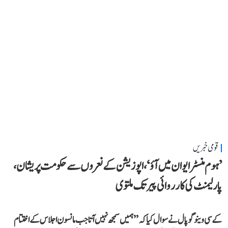
قومی خبریں
’ہوم منسٹر ایوان میں آؤ‘، اپوزیشن کے نعروں سے حکومت پریشان،
پارلیمنٹ کی کارروائی پیر تک ملتوی
کے سی وینوگوپال نے سوال کیا کہ ’’ہمیں سمجھ نہیں آتا جب مانسون اجلاس کے اختتام