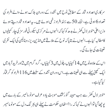
سرکاری اعداد و شمار کے مطابق نوح میں تشدد کے دوران ہلاک ہونے والے افراد کی
تعداد 6 ہوئی ہے، جبکہ 50 سے زائد افراد زخمی ہوئے ہیں۔ یہ اعداد و شمار دیتے ہوئے
وزیر اعلیٰ منوہر لال کھٹر نے بدھ کو کہا کہ انہوں نے مرکزی سیکورٹی فورسز کی چار کمپنیوں
کا مطالبہ کیا ہے۔ انہوں نے بتایا کہ نوح کے علاقے میں انڈین ریزرو بٹالین کی ایک نفری
تعینات کی جائے گی۔
اس کے علاوہ نوح میں 14 کمپنیاں، پلول میں 3 کمپنیاں، گروگرام میں 2 اور فرید آباد میں
ایک کمپنی پہلے سے ہی تعینات ہے۔ اس دوران تشدد کے سلسلے میں 116 افراد کو گرفتار
کیا گیا ہے۔
منوہر لال کھٹر سے جب مبینہ گئو رکشک موہت یادو عرف مونو مانیسر کے بارے میں
پوچھا گیا تو انہوں نے کہا کہ راجستھان حکومت نے پہلے ہی بجرنگ دل کے مونو مانیسر