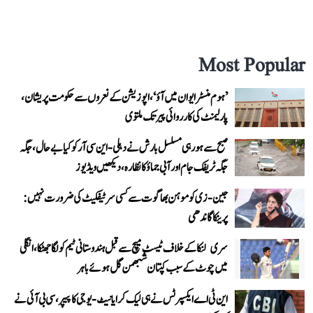
Most Popular
’ہوم منسٹر ایوان میں آؤ‘، اپوزیشن کے نعروں سے حکومت پریشان،
پارلیمنٹ کی کارروائی پیر تک ملتوی
صبح سے ہو رہی مسلسل بارش نے دہلی-این سی آر کو کیا بے حال، جگہ
جگہ ٹریفک جام اور آبی جماؤ کا نظارہ، دیکھیں ویڈیوز
جین-زی کو موہن بھاگوت سے کسی سرٹیفکیٹ کی ضرورت نہیں:
پرینکا گاندھی
سری لنکا کے خلاف ٹیسٹ میچ سے قبل ہندوستانی ٹیم کو لگا جھٹکا، انگلی
میں چوٹ کے سبب کپتان شبھمن گل ہوئے باہر
این ٹی اے ایکسپرٹس نے ہی لیک کرایا نیٹ-یوجی کا پیپر، سی بی آئی نے