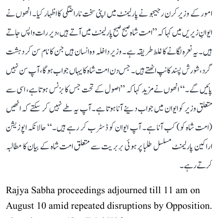
امور کے وزیر کرن رجیجو نے پارلیمنٹ میں اپنی سخت ناراضگی کا اظہار کیا۔ انھوں نے
ایوانِ زیریں میں کہا کہ ’’امت شاہ صبح صبح پارلیمنٹ میں آتے ہیں، دیر رات واپس جاتے
ہیں۔ یہ نعرہ لگانے کا غلط طریقہ ہے۔ وزیر داخلہ وہ انسان ہیں جن کا نام سن کر دہشت
گرد، شورش پسند کانپ اٹھتے ہیں۔ جس دن امت شاہ کا یہاں جواب ہوگا، آپ سن نہیں
پائیں گے۔‘‘ انھوں نے مزید کہا کہ ’’اصول کے تحت جس کا بزنس ہوتا ہے، اسی سے
متعلق وزیر کو ایوان میں جواب دینے آنا ہوتا ہے۔ آپ یہ طے نہیں کر سکتے کہ انھیں
(امت شاہ کو) کب آنا ہے۔ آپ ایوان کو ڈسٹرب کر رہے ہیں۔‘‘ حالانکہ اپوزیشن
اراکین پارلیمنٹ مسلسل طلبا پر ہوئی بربریت سے متعلق امت شاہ کے بیان کا مطالبہ
کرتے رہے۔
Rajya Sabha proceedings adjourned till 11 am on
August 10 amid repeated disruptions by Opposition.