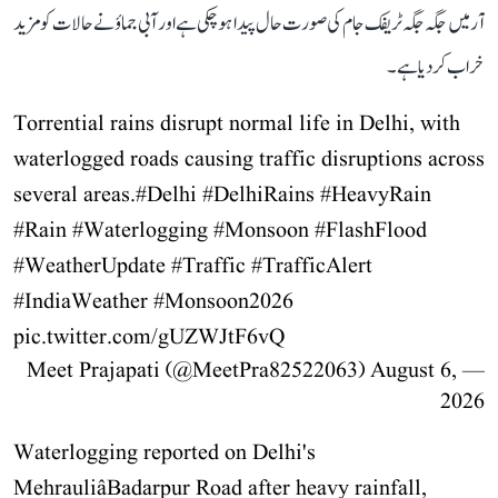
آر میں جگہ جگہ ٹریفک جام کی صورت حال پیدا ہو چکی ہے اور آبی جماؤ نے حالات کو مزید
خراب کر دیا ہے۔
Torrential rains disrupt normal life in Delhi, with
waterlogged roads causing traffic disruptions across
several areas.
#Delhi
#DelhiRains
#HeavyRain
#Rain
#Waterlogging
#Monsoon
#FlashFlood
#WeatherUpdate
#Traffic
#TrafficAlert
#IndiaWeather
#Monsoon2026
pic.twitter.com/gUZWJtF6vQ
August 6,
— Meet Prajapati (@MeetPra82522063)
2026
Waterlogging reported on Delhi's
MehrauliâBadarpur Road after heavy rainfall,