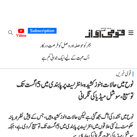
Subscription
Videos
ہجر کو حوصلہ اور وصل کو فرصت درکار
اک محبت کے لیے ایک جوانی کم ہے
قومی خبریں
نوح میں حالات ہنوز کشیدہ، انٹرنیٹ پر پابندی میں 5 اگست تک
توسیع، سوشل میڈیا کی نگرانی
نوح میں تشدد کی آگ بجھ گئی ہے لیکن حالات ہنوز کشیدہ ہیں، جس کے پیش نظر ہریانہ
حکومت نے کئی علاقوں میں انٹرنیٹ پر پابندی میں 5 اگست تک توسیع کر دی ہے، جبکہ
سوشل میڈیا کی سخت نگرانی کی جا رہی ہے