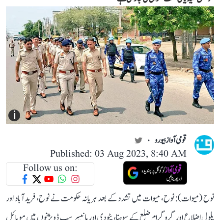
i
قومی آواز بیورو
Published: 03 Aug 2023, 8:40 AM
Follow us on:
نوح (میوات): نوح، میوات میں تشدد کے بعد ہریانہ حکومت نے نوح، فرید آباد اور
پلول اضلاع اور گروگرام ضلع کے سوہنا، پٹودی اور مانیسر سب ڈویژنوں میں موبائل