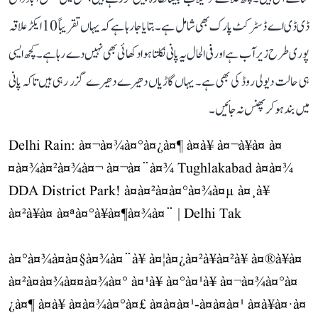
ڈی ڈی اے ڈسٹرکٹ پارک بھی شامل ہے۔ بتایا جا رہا ہے کہ یہاں تقریباً 10 ایکڑ علاقہ
پوری طرح زیر آب ہے اور فی الحال یہ پانی نکلتا ہوا دکھائی بھی نہیں دے رہا ہے۔ کچھ ایسی
ہی حالت دیولی روڈ کی بھی ہے۔ یہاں گاڑیاں دھیرے دھیرے گزر رہی ہیں تاکہ پانی
میں بند ہو کر پھنس نہ جائیں۔
Delhi Rain: à¤¬à¤¾à¤°à¤¿à¤¶ à¤à¥ à¤¬à¥à¤ à¤
¤à¤¾à¤²à¤¾à¤¬ à¤¬à¤¨à¤¾ Tughlakabad à¤à¤¾
DDA District Park! à¤à¤²à¤­à¤°à¤¾à¤µ à¤¸à¥
à¤²à¥à¤ à¤ªà¤°à¥à¤¶à¤¾à¤¨ | Delhi Tak
à¤°à¤¾à¤à¤§à¤¾à¤¨à¥ à¤¦à¤¿à¤²à¥à¤²à¥ à¤®à¥à¤
à¤²à¤à¤¾à¤¤à¤¾à¤° à¤¹à¥ à¤°à¤¹à¥ à¤¬à¤¾à¤°à¤
¿à¤¶ à¤à¥ à¤à¤¾à¤°à¤£ à¤à¤à¤¹-à¤à¤à¤¹ à¤­à¥à¤·à¤