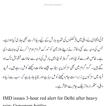
ADVERTISEMENT
آئی ایم ڈی نے دہلی میں 3 گھنٹوں کی شدید بارش کے لیے ریڈ الرٹ بھی جاری کیا ہوا ہے،
جس کی وجہ سے کئی دفاتر نے اپنے ملازمین کو ’ورک فروم ہوم‘ کرنے کی ہدایت دی
ہے۔ خاص طور سے نوئیڈا اور گریٹر نوئیڈا میں بارش کی وجہ سے حالات تشویش ناک ہو
گئے ہیں۔ گروگرام میں بھی سڑکوں پر سیلاب جیسے حالات دیکھنے کو مل رہے ہیں۔ فرید
آباد میں سڑکوں پر زبردست جام دیکھنے کو مل رہا ہے اور بتایا جا رہا ہے کہ سب سے زیادہ
دہلی-متھرا روڈ ٹریفک جام سے متاثر ہے۔
IMD issues 3-hour red alert for Delhi after heavy
rain; Gurugram battles