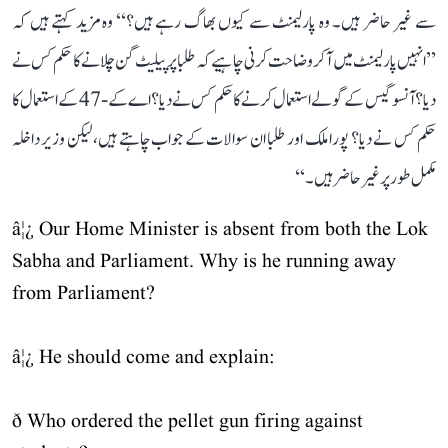
سے غیر حاضر ہیں۔ وہ پارلیمنٹ سے کیوں بھاگ رہے ہیں؟‘‘ وہ مزید کہتے ہیں کہ
’’انہیں پارلیمنٹ میں آ کر وضاحت کرنی چاہیے کہ طلبا پر پیلیٹ گن چلانے کا حکم کس نے
دیا؟ آنسو گیس کے گولے استعمال کرنے کا حکم کس نے دیا؟ اے کے-47 کے استعمال کا
حکم کس نے دیا؟ پورا ملک اور طلبا ان سوالات کے جواب چاہتے ہیں، لیکن وزیر داخلہ
مکمل طور پر غیر حاضر ہیں۔‘‘
â¦¿ Our Home Minister is absent from both the Lok
Sabha and Parliament. Why is he running away
from Parliament?
â¦¿ He should come and explain:
ð Who ordered the pellet gun firing against