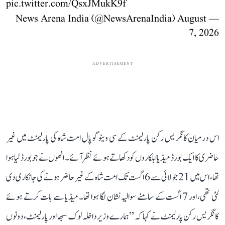
pic.twitter.com/QsxJMukK9f
August
— News Arena India (@NewsArenaIndia)
7, 2026
ADVERTISEMENT
اس درمیان کانگریس رکن پارلیمنٹ کے سی وینوگوپال امت شاہ کی پارلیمنٹ میں غیر
حاضری کا ایک بورڈ میڈیا اہلکاروں کو دکھاتے ہوئے نظر آئے۔ انھوں نے جو بورڈ لیا ہوا
تھا، اس میں 21 جولائی سے 6 اگست تک امت شاہ کے غیر حاضر ہونے کی جانکاری دی
گئی تھی، اور 7 اگست کے سامنے سوالیہ نشان لگا ہوا تھا۔ میڈیا سے بات کرتے ہوئے
کانگریس رکن پارلیمنٹ نے کہا کہ ’’ہمارے وزیر داخلہ لوک سبھا اور پارلیمنٹ، دونوں