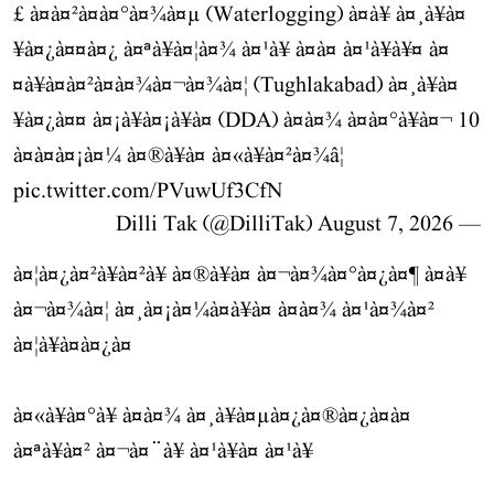
£ à¤à¤²à¤­à¤°à¤¾à¤µ (Waterlogging) à¤à¥ à¤¸à¥à¤
¥à¤¿à¤¤à¤¿ à¤ªà¥à¤¦à¤¾ à¤¹à¥ à¤à¤ à¤¹à¥à¥¤ à¤
¤à¥à¤à¤²à¤à¤¾à¤¬à¤¾à¤¦ (Tughlakabad) à¤¸à¥à¤
¥à¤¿à¤¤ à¤¡à¥à¤¡à¥à¤ (DDA) à¤à¤¾ à¤à¤°à¥à¤¬ 10
à¤à¤à¤¡à¤¼ à¤®à¥à¤ à¤«à¥à¤²à¤¾â¦
pic.twitter.com/PVuwUf3CfN
August 7, 2026
— Dilli Tak (@DilliTak)
à¤¦à¤¿à¤²à¥à¤²à¥ à¤®à¥à¤ à¤¬à¤¾à¤°à¤¿à¤¶ à¤à¥
à¤¬à¤¾à¤¦ à¤¸à¤¡à¤¼à¤à¥à¤ à¤à¤¾ à¤¹à¤¾à¤²
à¤¦à¥à¤à¤¿à¤
à¤«à¥à¤°à¥ à¤à¤¾ à¤¸à¥à¤µà¤¿à¤®à¤¿à¤à¤
à¤ªà¥à¤² à¤¬à¤¨à¥ à¤¹à¥à¤ à¤¹à¥