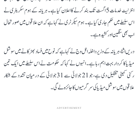
انٹرنیٹ خدمات 5 اگست تک بند کرنے کا اعلان کیا ہے۔ ہریانہ کے ہوم سکریٹری نے
اس سلسلے میں حکم جاری کیا ہے۔ ہوم سیکرٹری نے کہا ہے کہ ان علاقوں میں صورتحال
اب بھی سنگین اور کشیدہ ہے۔
دریں اثنا، ہریانہ کے وزیر داخلہ انل وج نے کہا ہے کہ نوح میں فساد بھڑکانے میں سوشل
میڈیا کا کردار بہت اہم رہا ہے۔ انہوں نے کہا کہ حکومت نے اس سلسلے میں ایک تین
رکنی کمیٹی تشکیل دی ہے، جو 21 جولائی سے 31 جولائی کے درمیان تشدد کے شکار
علاقوں میں سوشل میڈیا کی سرگرمیوں کا جائزہ لے گی۔
ADVERTISEMENT