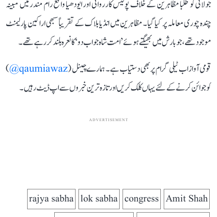
جولائی کو طلبا مظاہرین کے خلاف پولیس کارروائی اور ایودھیا واقع رام مندر میں مبینہ
چندہ چوری معاملہ پر کیا گیا۔ مظاہرین میں انڈیا بلاک کے تقریباً سبھی اراکین پارلیمنٹ
موجود تھے، جو بارش میں بھیگتے ہوئے ’امت شاہ جواب دو‘ کا نعرہ بلند کر رہے تھے۔
قومی آواز اب ٹیلی گرام پر بھی دستیاب ہے۔ ہمارے چینل (
qaumiawaz@
)
کو جوائن کرنے کے لئے یہاں کلک کریں اور تازہ ترین خبروں سے اپ ڈیٹ رہیں۔
ADVERTISEMENT
rajya sabha
lok sabha
congress
Amit Shah