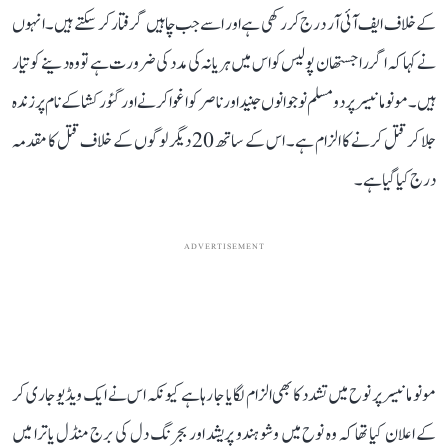
کے خلاف ایف آئی آر درج کر رکھی ہے اور اسے جب چاہیں گرفتار کر سکتے ہیں۔ انہوں
نے کہا کہ اگر راجستھان پولیس کو اس میں ہریانہ کی مدد کی ضرورت ہے تو وہ دینے کو تیار
ہیں۔ مونو مانیسر پر دو مسلم نوجوانوں جنید اور ناصر کو اغوا کرنے اور گئو رکشا کے نام پر زندہ
جلا کر قتل کرنے کا الزام ہے۔ اس کے ساتھ 20 دیگر لوگوں کے خلاف قتل کا مقدمہ
درج کیا گیا ہے۔
ADVERTISEMENT
مونو مانیسر پر نوح میں تشدد کا بھی الزام لگایا جا رہا ہے کیونکہ اس نے ایک ویڈیو جاری کر
کے اعلان کیا تھا کہ وہ نوح میں وشو ہندو پریشد اور بجرنگ دل کی برج منڈل یاترا میں