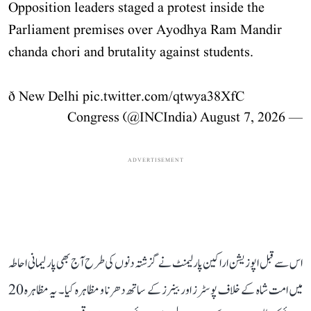
Opposition leaders staged a protest inside the
Parliament premises over Ayodhya Ram Mandir
chanda chori and brutality against students.
ð New Delhi
pic.twitter.com/qtwya38XfC
August 7, 2026
— Congress (@INCIndia)
ADVERTISEMENT
اس سے قبل اپوزیشن اراکین پارلیمنٹ نے گزشتہ دنوں کی طرح آج بھی پارلیمانی احاطہ
میں امت شاہ کے خلاف پوسٹرز اور بینرز کے ساتھ دھرنا و مظاہرہ کیا۔ یہ مظاہرہ 20