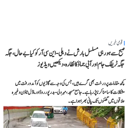
قومی خبریں
صبح سے ہو رہی مسلسل بارش نے دہلی-این سی آر کو کیا بے حال، جگہ
جگہ ٹریفک جام اور آبی جماؤ کا نظارہ، دیکھیں ویڈیوز
کچھ مقامات پر درخت بھی گرے ہیں، جس کی وجہ سے گاڑیوں کو آمد و رفت میں
مشکلات کا سامنا کرنا پڑ رہا ہے۔ جامع مسجد، مہرولی-بدرپور روڈ اور ماڈل ٹاؤن وغیرہ
علاقوں میں گھٹنوں تک پانی بھرا ہوا ہے۔