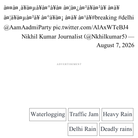
à¤¤à¤¸à¥à¤µà¥à¤°à¥à¤ à¤¦à¤¿à¤²à¥à¤²à¥ à¤à¥
à¤¦à¥à¤µà¤²à¥ à¤°à¥à¤¡ à¤à¥ à¤¹à¥
#breaking
#delhi
@AamAadmiParty
pic.twitter.com/AlAxWTeBJ4
— Nikhil Kumar Journalist (@Nkhilkumar5)
August 7, 2026
ADVERTISEMENT
Waterlogging
Traffic Jam
Heavy Rain
Delhi Rain
Deadly rains