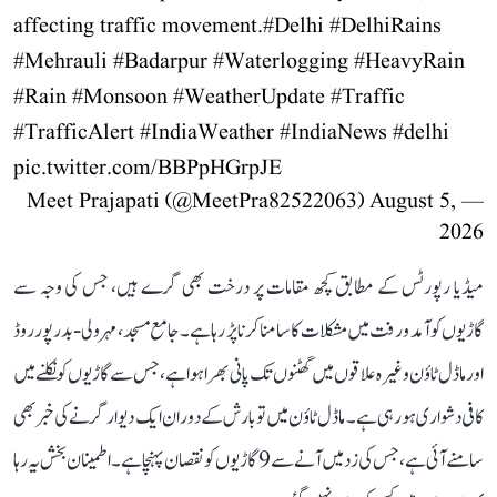
affecting traffic movement.
#Delhi
#DelhiRains
#Mehrauli
#Badarpur
#Waterlogging
#HeavyRain
#Rain
#Monsoon
#WeatherUpdate
#Traffic
#TrafficAlert
#IndiaWeather
#IndiaNews
#delhi
pic.twitter.com/BBPpHGrpJE
August 5,
— Meet Prajapati (@MeetPra82522063)
2026
میڈیا رپورٹس کے مطابق کچھ مقامات پر درخت بھی گرے ہیں، جس کی وجہ سے
گاڑیوں کو آمد و رفت میں مشکلات کا سامنا کرنا پڑ رہا ہے۔ جامع مسجد، مہرولی-بدرپور روڈ
اور ماڈل ٹاؤن وغیرہ علاقوں میں گھٹنوں تک پانی بھرا ہوا ہے، جس سے گاڑیوں کو نکلنے میں
کافی دشواری ہو رہی ہے۔ ماڈل ٹاؤن میں تو بارش کے دوران ایک دیوار گرنے کی خبر بھی
سامنے آئی ہے، جس کی زد میں آنے سے 9 گاڑیوں کو نقصان پہنچا ہے۔ اطمینان بخش یہ رہا