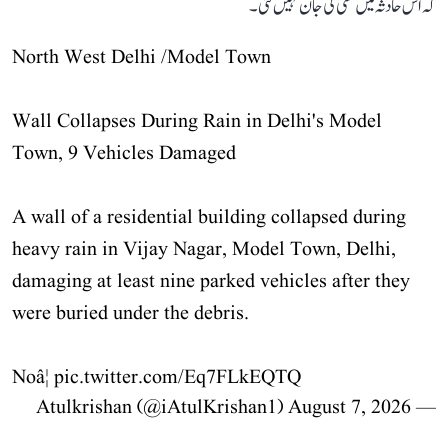
کہ اس حادثہ میں کسی کی جان نہیں گئی۔
North West Delhi /Model Town
Wall Collapses During Rain in Delhi's Model
Town, 9 Vehicles Damaged
A wall of a residential building collapsed during
heavy rain in Vijay Nagar, Model Town, Delhi,
damaging at least nine parked vehicles after they
were buried under the debris.
Noâ¦
pic.twitter.com/Eq7FLkEQTQ
August 7, 2026
— Atulkrishan (@iAtulKrishan1)