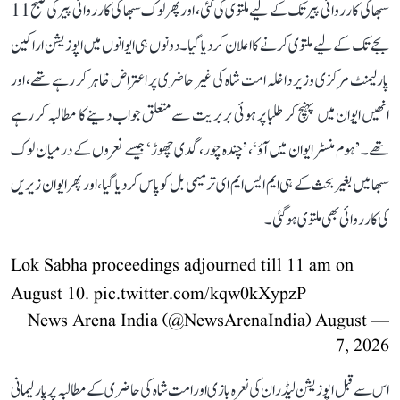
سبھا کی کارروائی پیر تک کے لیے ملتوی کی گئی، اور پھر لوک سبھا کی کارروائی پیر کی صبح 11
بجے تک کے لیے ملتوی کرنے کا اعلان کر دیا گیا۔ دونوں ہی ایوانوں میں اپوزیشن اراکین
پارلیمنٹ مرکزی وزیر داخلہ امت شاہ کی غیر حاضری پر اعتراض ظاہر کر رہے تھے، اور
انھیں ایوان میں پہنچ کر طلبا پر ہوئی بربریت سے متعلق جواب دینے کا مطالبہ کر رہے
تھے۔ ’ہوم منسٹر ایوان میں آؤ‘، ’چندہ چور، گدی چھوڑ‘ جیسے نعروں کے درمیان لوک
سبھا میں بغیر بحث کے ہی ایم ایس ایم ای ترمیمی بل کو پاس کر دیا گیا، اور پھر ایوان زیریں
کی کارروائی بھی ملتوی ہو گئی۔
Lok Sabha proceedings adjourned till 11 am on
August 10.
pic.twitter.com/kqw0kXypzP
August
— News Arena India (@NewsArenaIndia)
7, 2026
اس سے قبل اپوزیشن لیڈران کی نعرہ بازی اور امت شاہ کی حاضری کے مطالبہ پر پارلیمانی