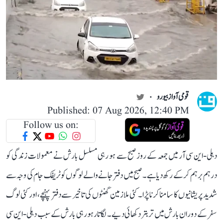
قومی آواز بیورو
Published: 07 Aug 2026, 12:40 PM
Follow us on:
دہلی-این سی آر میں جمعہ کے روز صبح سے ہو رہی مسلسل بارش نے معمولات زندگی کو
درہم برہم کر کے رکھ دیا ہے۔ صبح میں دفتر جانے والے لوگوں کو ٹریفک جام کی وجہ سے
شدید پریشانیوں کا سامنا کرنا پڑا۔ کئی ملازمین گھنٹوں کی تاخیر سے دفتر پہنچے، اور کئی لوگ
سفر کے دوران بارش میں تر بتر دکھائی دیے۔ لگاتار ہو رہی بارش کے سبب دہلی-این سی