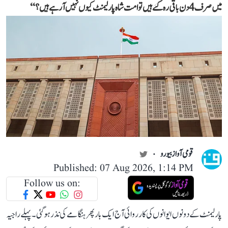
میں صرف 4 دن باقی رہ گئے ہیں تو امت شاہ پارلیمنٹ کیوں نہیں آ رہے ہیں؟‘‘
قومی آواز بیورو
Published: 07 Aug 2026, 1:14 PM
Follow us on:
پارلیمنٹ کے دونوں ایوانوں کی کارروائی آج ایک بار پھر ہنگامے کی نذر ہو گئی۔ پہلے راجیہ