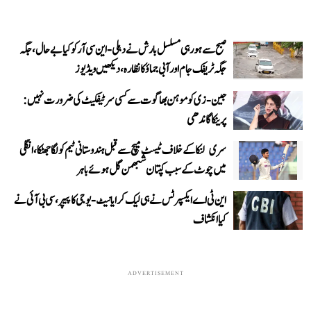
صبح سے ہو رہی مسلسل بارش نے دہلی-این سی آر کو کیا بے حال، جگہ
جگہ ٹریفک جام اور آبی جماؤ کا نظارہ، دیکھیں ویڈیوز
جین-زی کو موہن بھاگوت سے کسی سرٹیفکیٹ کی ضرورت نہیں:
پرینکا گاندھی
سری لنکا کے خلاف ٹیسٹ میچ سے قبل ہندوستانی ٹیم کو لگا جھٹکا، انگلی
میں چوٹ کے سبب کپتان شبھمن گل ہوئے باہر
این ٹی اے ایکسپرٹس نے ہی لیک کرایا نیٹ-یوجی کا پیپر، سی بی آئی نے
کیا انکشاف
ADVERTISEMENT