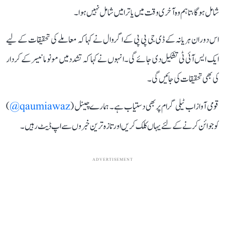
شامل ہوگا، تاہم وہ آخری وقت میں یاترا میں شامل نہیں ہوا۔
اس دوران ہریانہ کے ڈی جی پی پی کے اگروال نے کہا کہ معاملے کی تحقیقات کے لیے
ایک ایس آئی ٹی تشکیل دی جائے گی۔ انہوں نے کہا کہ تشدد میں مونو مانیسر کے کردار
کی بھی تحقیقات کی جائیں گی۔
قومی آواز اب ٹیلی گرام پر بھی دستیاب ہے۔ ہمارے چینل (
qaumiawaz@
)
کو جوائن کرنے کے لئے یہاں کلک کریں اور تازہ ترین خبروں سے اپ ڈیٹ رہیں۔
ADVERTISEMENT