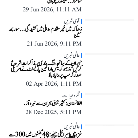
سامنا... شیلندر چوہان
29 Jun 2026, 11:11 AM
قومی خبریں
ڈھاکہ میں خیر مقدم، دہلی میں کشیدگی...سوربھ
سین
21 Jun 2026, 9:11 PM
عالمی خبریں
’ایران کے ساتھ جنگ بندی پر مذاکرات شروع
کریں‘، ڈیموکریٹس اراکین پارلیمنٹ نے امریکی
صدر ٹرمپ پر بنایا دباؤ
02 Apr 2026, 1:11 PM
فکر و خیالات
افغانستان: کثیر جہتی بحران سے نبردآزما
28 Dec 2025, 5:11 PM
عالمی خبریں
غزہ میں اسرائیلی حملے: 48 گھنٹوں میں 300 سے