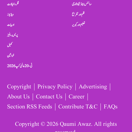
سائنس اینڈ ٹیکنالوجی
فکر و خیالات
فلم اور تفریح
ویڈیوز
تعلیم اور کیریر
ادبیات
پریس ریلیز
کھیل
خواتین
ٹی-20 عالمی کپ 2026
Copyright
Privacy Policy
Advertising
About Us
Contact Us
Career
Section RSS Feeds
Contribute T&C
FAQs
Copyright © 2026 Qaumi Awaz. All rights