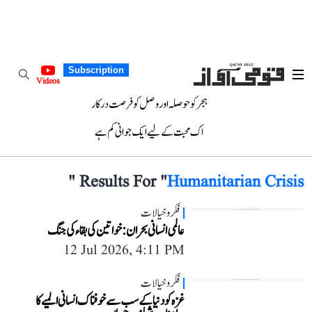
Subscription
Videos
ہجر کو حوصلہ اور وصل کو فرصت درکار
اک محبت کے لیے ایک جوانی کم ہے
"
Results For "
Humanitarian Crisis
فکر و خیالات
عالمی انسانی بحران: خواتین کی بقاء کی جنگ
12 Jul 2026, 4:11 PM
فکر و خیالات
غزہ کو دنیا کے سب سے خوفناک انسانی المیے کا