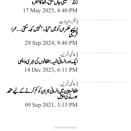
زائد فلسطینی جاں بحق، قحط کا خطرہ
17 May 2025, 4:40 PM
فکر و خیالات
ایسے حکمراں کو میں ’لیڈر‘ نہیں کہہ سکتی... حمرا
قریشی
29 Sep 2024, 9:40 PM
عالمی خبریں
ایک اور انسانی المیہ: افغانوں کی جبری واپسی
14 Dec 2023, 6:11 PM
عالمی خبریں
افغانستان میں انسانی بحران کو کم کرنے کے لیے متحد
ہونے کی اپیل
09 Sep 2021, 3:13 PM
ADVERTISEMENT