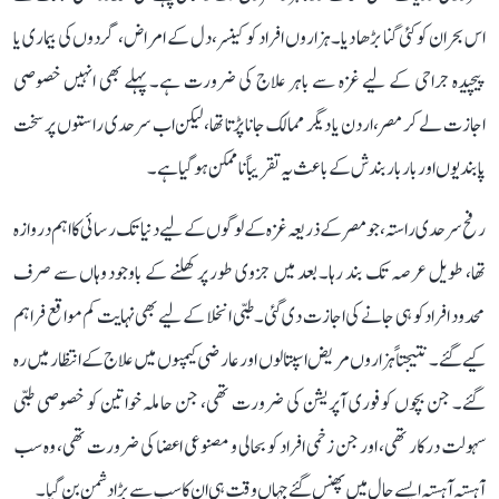
اس بحران کو کئی گنا بڑھا دیا۔ ہزاروں افراد کو کینسر، دل کے امراض، گردوں کی بیماری یا
پیچیدہ جراحی کے لیے غزہ سے باہر علاج کی ضرورت ہے۔ پہلے بھی انہیں خصوصی
اجازت لے کر مصر، اردن یا دیگر ممالک جانا پڑتا تھا، لیکن اب سرحدی راستوں پر سخت
پابندیوں اور بار بار بندش کے باعث یہ تقریباً ناممکن ہو گیا ہے۔
رفح سرحدی راستہ، جو مصر کے ذریعہ غزہ کے لوگوں کے لیے دنیا تک رسائی کا اہم دروازہ
تھا، طویل عرصہ تک بند رہا۔ بعد میں جزوی طور پر کھلنے کے باوجود وہاں سے صرف
محدود افراد کو ہی جانے کی اجازت دی گئی۔ طبی انخلا کے لیے بھی نہایت کم مواقع فراہم
کیے گئے۔ نتیجتاً ہزاروں مریض اسپتالوں اور عارضی کیمپوں میں علاج کے انتظار میں رہ
گئے۔ جن بچوں کو فوری آپریشن کی ضرورت تھی، جن حاملہ خواتین کو خصوصی طبی
سہولت درکار تھی، اور جن زخمی افراد کو بحالی و مصنوعی اعضا کی ضرورت تھی، وہ سب
آہستہ آہستہ ایسے جال میں پھنس گئے جہاں وقت ہی ان کا سب سے بڑا دشمن بن گیا۔