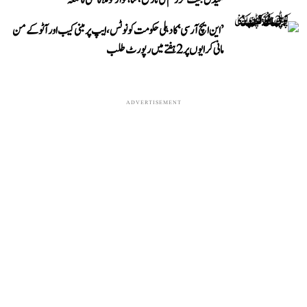
میڈل جیت کر رقم کی تاریخ، شاہنواز کو ملا کانسی کا تمغہ
’این ایچ آر سی‘ کا دہلی حکومت کو نوٹس، ایپ پر مبنی کیب اور آٹو کے من
مانی کرایوں پر 2 ہفتے میں رپورٹ طلب
ADVERTISEMENT