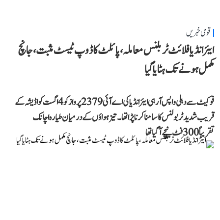
قومی خبریں
ایئر انڈیا فلائٹ ٹربلنس معاملہ، پائلٹ کا ڈوپ ٹیسٹ مثبت، جانچ
مکمل ہونے تک ہٹایا گیا
فوکیٹ سے دہلی واپس آ رہی ایئر انڈیا کی اے آئی 2379 پرواز کو 4 اگست کو اڈیشہ کے
قریب شدید ٹربولنس کا سامنا کرنا پڑا تھا۔ تیز ہواؤں کے درمیان طیارہ اچانک
تقریباً 300 فٹ نیچے آ گیا تھا