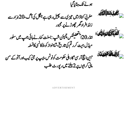
ہونے تک ہٹایا گیا
مغربی کناڈا میں تیزی سے پھیل رہی ہے جنگل کی آگ، 20 ہزار سے
زائد افراد گھر چھوڑنے پر مجبور
انڈر 20 ایتھلیٹکس چمپئن شپ: بسنت کمار نے ہائی جمپ میں سلور
میڈل جیت کر رقم کی تاریخ، شاہنواز کو ملا کانسی کا تمغہ
’این ایچ آر سی‘ کا دہلی حکومت کو نوٹس، ایپ پر مبنی کیب اور آٹو کے من
مانی کرایوں پر 2 ہفتے میں رپورٹ طلب
ADVERTISEMENT