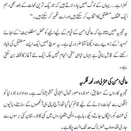
کھڑا ہے... یہاں کے لوگ ہمیں یاد دلاتے ہیں کہ تاریک ترین لمحات کے بعد بھی، ہم
ایک مختلف مستقبل کا انتخاب کر سکتے ہیں اور اسے تعمیر کر سکتے ہیں۔"
یہ تجزیہ ہمیں بتاتا ہے کہ عالمی امن کے قیام کے لیے المیے کو محض ’مظلومیت‘ کے بجائے
’امید‘ کے زاویے سے دیکھنا کتنا ضروری ہے۔ یہ سوچ ہمیں ایک ایسے مستقبل کی بنیاد
رکھنے کے قابل بناتی ہے جہاں تباہی حتمی انجام نہیں بلکہ ایک نئے آغاز کا نقطہ بن سکتی
ہے۔
عالمی امن کی تنزلی اور لمحہ فکریہ
تجزیہ کاروں کے مطابق، موجودہ صورتحال انتہائی تشویشناک ہے۔ وہ ادارہ جو دنیا کو
جنگوں سے نجات دلانے کے لیے قائم کیا گیا تھا، آج اپنی ہی آنکھوں کے سامنے دہائیوں
کی محنت کو رائیگاں جاتے دیکھ رہا ہے۔ ایٹمی ہتھیاروں میں کمی کا جو رجحان کئی برسوں سے
جاری تھا، وہ اب خطرناک حد تک الٹ چکا ہے۔