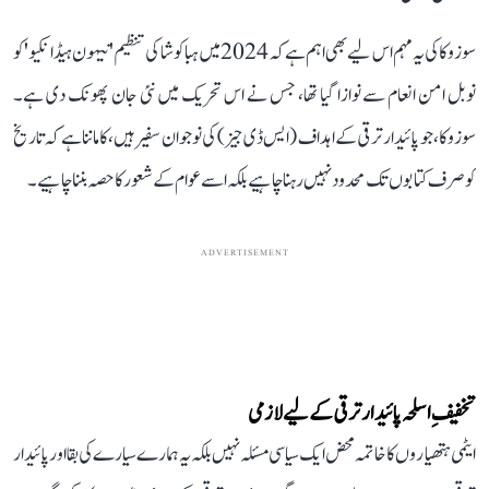
سوزوکا کی یہ مہم اس لیے بھی اہم ہے کہ 2024 میں ہباکوشا کی تنظیم 'نیہون ہیڈانکیو' کو
نوبل امن انعام سے نوازا گیا تھا، جس نے اس تحریک میں نئی جان پھونک دی ہے۔
سوزوکا، جو پائیدار ترقی کے اہداف (ایس ڈی جیز) کی نوجوان سفیر ہیں، کا ماننا ہے کہ تاریخ
کو صرف کتابوں تک محدود نہیں رہنا چاہیے بلکہ اسے عوام کے شعور کا حصہ بننا چاہیے۔
ADVERTISEMENT
تخفیفِ اسلحہ پائیدار ترقی کے لیے لازمی
ایٹمی ہتھیاروں کا خاتمہ محض ایک سیاسی مسئلہ نہیں بلکہ یہ ہمارے سیارے کی بقا اور پائیدار