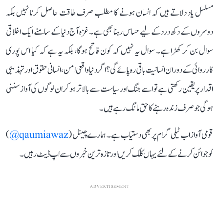
مسلسل یاد دلاتے ہیں کہ انسان ہونے کا مطلب صرف طاقت حاصل کرنا نہیں بلکہ
دوسروں کے دکھ درد کے لیے حساس رہنا بھی ہے۔ غزہ آج دنیا کے سامنے ایک اخلاقی
سوال بن کر کھڑا ہے۔ سوال یہ نہیں کہ کون فاتح ہوگا، بلکہ یہ ہے کہ کیا اس پوری
کارروائی کے دوران انسانیت باقی رہ پائے گی؟ اگر دنیا واقعی امن، انسانی حقوق اور تہذیبی
اقدار پر یقین رکھتی ہے تو اسے جنگ اور سیاست سے بالاتر ہو کر ان لوگوں کی آواز سننی
ہوگی جو صرف زندہ رہنے کا حق مانگ رہے ہیں۔
قومی آواز اب ٹیلی گرام پر بھی دستیاب ہے۔ ہمارے چینل (
qaumiawaz@
)
کو جوائن کرنے کے لئے یہاں کلک کریں اور تازہ ترین خبروں سے اپ ڈیٹ رہیں۔
ADVERTISEMENT