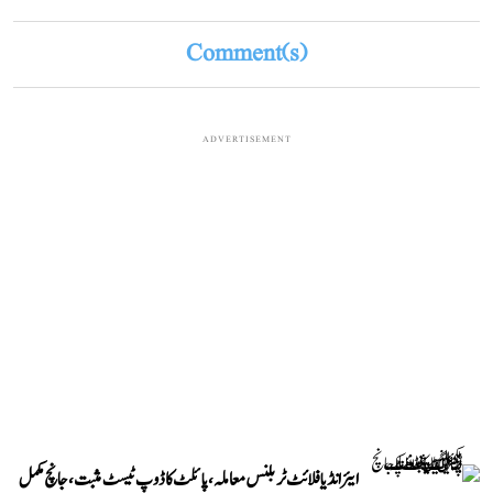
Comment(s)
ADVERTISEMENT
ایئر انڈیا فلائٹ ٹربلنس معاملہ، پائلٹ کا ڈوپ ٹیسٹ مثبت، جانچ مکمل