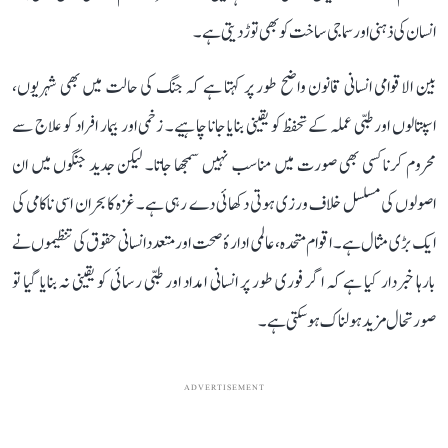
انسان کی ذہنی اور سماجی ساخت کو بھی توڑ دیتی ہے۔
بین الاقوامی انسانی قانون واضح طور پر کہتا ہے کہ جنگ کی حالت میں بھی شہریوں،
اسپتالوں اور طبی عملہ کے تحفظ کو یقینی بنایا جانا چاہیے۔ زخمی اور بیمار افراد کو علاج سے
محروم کرنا کسی بھی صورت میں مناسب نہیں سمجھا جاتا۔ لیکن جدید جنگوں میں ان
اصولوں کی مسلسل خلاف ورزی ہوتی دکھائی دے رہی ہے۔ غزہ کا بحران اسی ناکامی کی
ایک بڑی مثال ہے۔ اقوام متحدہ، عالمی ادارۂ صحت اور متعدد انسانی حقوق کی تنظیموں نے
بارہا خبردار کیا ہے کہ اگر فوری طور پر انسانی امداد اور طبی رسائی کو یقینی نہ بنایا گیا تو
صورتحال مزید ہولناک ہو سکتی ہے۔
ADVERTISEMENT