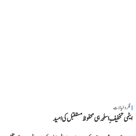
فکر و خیالات
ایٹمی تخفیفِ اسلحہ ہی محفوظ مستقبل کی امید