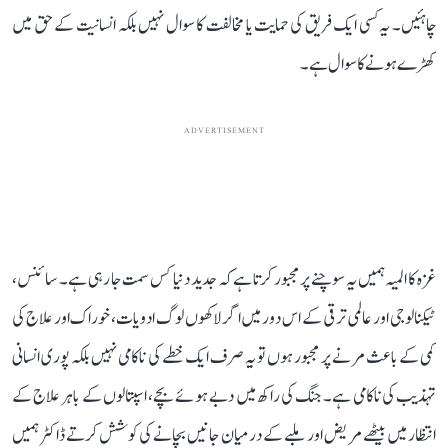
چاہئیں۔ یہ کسی ایک فریق کی حمایت یا مخالفت کا سوال نہیں بلکہ انسانیت کے حق میں
کھڑے ہونے کا سوال ہے۔
ADVERTISEMENT
غزہ کا المیہ ہمیں یہ سوچنے پر مجبور کرتا ہے کہ جدید دنیا کس سمت جا رہی ہے۔ سائنس،
ٹیکنالوجی اور عالمی ترقی کے اس دور میں اگر لاکھوں لوگ ادویات، خوراک اور علاج کی
کمی کے باعث مرنے پر مجبور ہوں تو یہ صرف ایک خطے کی ناکامی نہیں بلکہ پوری انسانی
تہذیب کی ناکامی ہے۔ جنگ کی راکھ میں دبے ہوئے بچے، اسپتالوں کے باہر علاج کے
انتظار میں بیٹھے مریض اور ملبے کے درمیان جانیں بچانے کی کوشش کرتے ڈاکٹر ہمیں