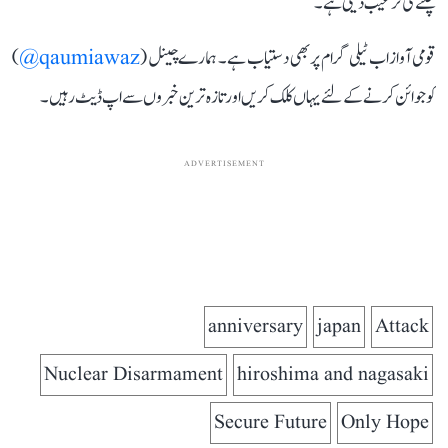
چلنے کی ترغیب دیتی ہے۔
قومی آواز اب ٹیلی گرام پر بھی دستیاب ہے۔ ہمارے چینل (
qaumiawaz@
)
کو جوائن کرنے کے لئے یہاں کلک کریں اور تازہ ترین خبروں سے اپ ڈیٹ رہیں۔
ADVERTISEMENT
anniversary
japan
Attack
Nuclear Disarmament
hiroshima and nagasaki
Secure Future
Only Hope