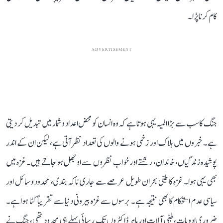
کام کرنا پڑا۔
ADVERTISEMENT
جنگ کا سب سے بڑا المیہ یہی ہوتا ہے کہ وہ انسان کو محض اعداد و شمار میں تبدیل کر دیتی
ہے۔ خبروں میں ہلاک اور زخمی ہونے والوں کی تعداد نظر آتی ہے، لیکن ان کے اندر
پوشیدہ زندگیاں، خاندان، رشتے اور خواب نظروں سے اوجھل ہو جاتے ہیں۔ غزہ میں
بھی یہی ہوا۔ غزہ کا طبی بحران طویل عرصے سے جاری ناکہ بندی، محدود وسائل اور
سیاسی عدم استحکام کا بھی نتیجہ ہے۔ برسوں سے غزہ بیرونی دنیا سے تقریباً کٹا ہوا ہے۔
ضروری ادویات، طبی آلات اور ماہر ڈاکٹروں تک رسائی پہلے ہی محدود تھی، جنگ نے