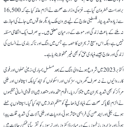
براہ راست خطرہ بن گیا ہے۔ غزہ کی وزارت صحت نے الزام عائد کیا ہے کہ 16,500
سے زیادہ شدید بیمار فلسطینی علاج کے لیے بیرون ملک یا دیگر علاقوں میں جانے کی اجازت
نہ ملنے کے باعث زندگی اور موت کے درمیان معلق ہیں۔ یہ صرف ایک انتظامی مسئلہ
نہیں ہے، بلکہ اس وسیع تر بحران کا حصہ ہے جس میں جنگ اور ناکہ بندی نے انسان کی
زندگی اور علاج جیسے بنیادی حق کو بھی غیر محفوظ بنا دیا ہے۔
اکتوبر 2023 میں شروع ہونے والی جنگ کے بعد مسلسل بمباری، زمینی حملوں اور فوجی
کارروائیوں نے نہ صرف گھروں، سڑکوں اور اسکولوں کو تباہ کیا بلکہ اسپتالوں اور طبی
مراکز کو بھی شدید بحران میں مبتلا کر دیا۔ اقوام متحدہ اور متعدد بین الاقوامی انسانی تنظیموں
نے الزام لگایا کہ صحت کے بنیادی ڈھانچے کو منظم انداز میں تباہ کیا گیا۔ اسپتالوں پر حملے
ہوئے، بجلی اور ایندھن کی فراہمی متاثر ہوئی، ادویات اور طبی آلات کی شدید قلت پیدا
ہوئی اور ہزاروں زخمیوں کے درمیان ڈاکٹروں اور نرسوں کو تقریباً ناممکن حالات میں