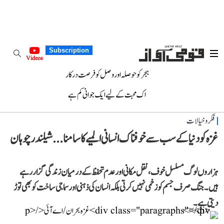
Subscription
Videos
ہجر کو حوصلہ اور وصل کو فرصت درکار
اک محبت کے لیے ایک جوانی کم ہے
فکر و خیالات
غزہ کو دنیا کے سب سے خوفناک انسانی المیے کا سامنا... شیلندر چوہان
ہزاروں لوگ مسلسل خوف، نقل مکانی اور عدم تحفظ کے درمیان زندگی گزار رہے
ہیں۔ جنگ صرف جسم کو زخمی نہیں کرتی بلکہ انسان کی ذہنی اور سماجی ساخت کو بھی توڑ
دیتی ہے۔