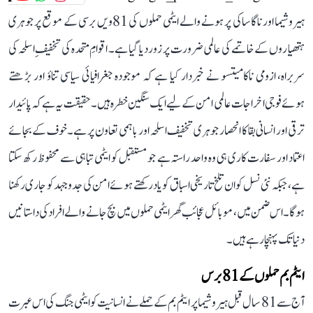
ہیروشیما اور ناگاساکی پر ہونے والے ایٹمی حملوں کی 81ویں برسی کے موقع پر جوہری
ہتھیاروں کے خاتمے کی عالمی ضرورت پر زور دیا گیا ہے۔ اقوامِ متحدہ کی تخفیفِ اسلحہ کی
سربراہ، ازومی ناکامیتسو نے خبردار کیا ہے کہ موجودہ جغرافیائی سیاسی تناؤ اور بڑھتے
ہوئے فوجی اخراجات عالمی امن کے لیے ایک سنگین خطرہ ہیں۔ حقیقت یہ ہے کہ پائیدار
ترقی اور انسانی بقا کا انحصار جوہری تخفیف اسلحہ اور باہمی تعاون پر ہے۔ خوف کے بجائے
اعتماد اور سفارت کاری ہی وہ واحد راستہ ہے جو مستقبل کو ایٹمی تباہی سے محفوظ رکھ سکتا
ہے، جبکہ نئی نسل کو ان تلخ تاریخی اسباق کو یاد رکھتے ہوئے امن کی جدوجہد کو جاری رکھنا
ہوگا۔ اس ضمن میں، موبائل عجائب گھر ایٹمی حملوں میں بچ جانے والے افراد کی داستانیں
دنیا تک پہنچا رہے ہیں۔
ایٹم بم حملوں کے 81 برس
آج سے 81 سال قبل ہیروشیما پر ایٹم بم کے حملے نے انسانیت کو ایٹمی جنگ کی اس عبرت