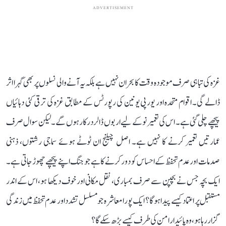
ADVERTISEMENT
غزہ کی تباہی صرف موجودہ وقت کا بحران نہیں ہے بلکہ یہ آنے والی نسلوں پر بھی گہرا اثر
ڈالے گی۔ اقوام متحدہ اور یورپی یونین کی رپورٹس کے مطابق غزہ کی ترقی کئی دہائیاں
پیچھے چلی گئی ہے۔ اس کی تعمیر نو کے لیے اربوں ڈالر درکار ہوں گے۔ لیکن سوال صرف
عمارتیں تعمیر کرنے کا نہیں ہے۔ اصل چیلنج ان ٹوٹے ہوئے سماجی رشتوں، ذہنی
صدمات اور عدم تحفظ کے احساس کو دور کرنے کا ہے جو جنگ اپنے پیچھے چھوڑ جاتی ہے۔
ایک بچہ جس نے بچپن سے صرف بمباری، نقل مکانی اور خوف دیکھا ہو، اس کے اندر
مستقبل پر اعتماد کیسے پیدا ہوگا؟ ایک پورا معاشرہ جو مسلسل تشدد اور عدم تحفظ میں زندگی
گزار رہا ہو، وہ پائیدار امن کی طرف کیسے بڑھ سکے گا؟