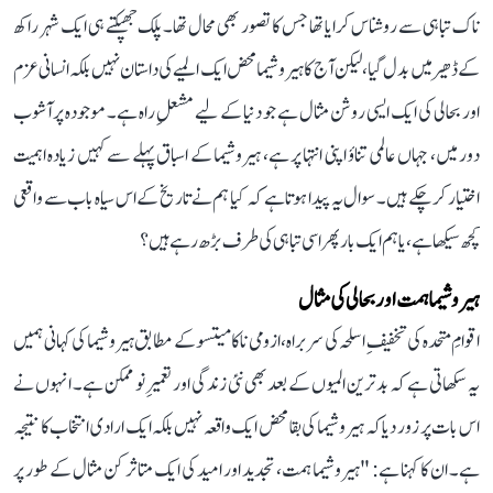
ناک تباہی سے روشناس کرایا تھا جس کا تصور بھی محال تھا۔ پلک جھپکتے ہی ایک شہر راکھ
کے ڈھیر میں بدل گیا، لیکن آج کا ہیروشیما محض ایک المیے کی داستان نہیں بلکہ انسانی عزم
اور بحالی کی ایک ایسی روشن مثال ہے جو دنیا کے لیے مشعلِ راہ ہے۔ موجودہ پرآشوب
دور میں، جہاں عالمی تناؤ اپنی انتہا پر ہے، ہیروشیما کے اسباق پہلے سے کہیں زیادہ اہمیت
اختیار کر چکے ہیں۔ سوال یہ پیدا ہوتا ہے کہ کیا ہم نے تاریخ کے اس سیاہ باب سے واقعی
کچھ سیکھا ہے، یا ہم ایک بار پھر اسی تباہی کی طرف بڑھ رہے ہیں؟
ہیروشیما ہمت اور بحالی کی مثال
اقوامِ متحدہ کی تخفیفِ اسلحہ کی سربراہ، ازومی ناکامیتسو کے مطابق ہیروشیما کی کہانی ہمیں
یہ سکھاتی ہے کہ بدترین المیوں کے بعد بھی نئی زندگی اور تعمیرِ نو ممکن ہے۔ انہوں نے
اس بات پر زور دیا کہ ہیروشیما کی بقا محض ایک واقعہ نہیں بلکہ ایک ارادی انتخاب کا نتیجہ
ہے۔ ان کا کہنا ہے: "ہیروشیما ہمت، تجدید اور امید کی ایک متاثر کن مثال کے طور پر