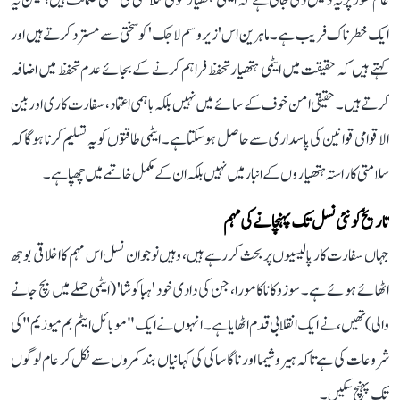
عام طور پر یہ دلیل دی جاتی ہے کہ ایٹمی ہتھیار قومی سلامتی کی حتمی ضمانت ہیں، لیکن یہ
ایک خطرناک فریب ہے۔ ماہرین اس 'زیرو سم لاجک' کو سختی سے مسترد کرتے ہیں اور
کہتے ہیں کہ حقیقت میں ایٹمی ہتھیار تحفظ فراہم کرنے کے بجائے عدم تحفظ میں اضافہ
کرتے ہیں۔ حقیقی امن خوف کے سائے میں نہیں بلکہ باہمی اعتماد، سفارت کاری اور بین
الاقوامی قوانین کی پاسداری سے حاصل ہو سکتا ہے۔ ایٹمی طاقتوں کو یہ تسلیم کرنا ہوگا کہ
سلامتی کا راستہ ہتھیاروں کے انبار میں نہیں بلکہ ان کے مکمل خاتمے میں چھپا ہے۔
تاریخ کو نئی نسل تک پہنچانے کی مہم
جہاں سفارت کار پالیسیوں پر بحث کر رہے ہیں، وہیں نوجوان نسل اس مہم کا اخلاقی بوجھ
اٹھائے ہوئے ہے۔ سوزوکا ناکامورا، جن کی دادی خود 'ہباکوشا' (ایٹمی حملے میں بچ جانے
والی) تھیں، نے ایک انقلابی قدم اٹھایا ہے۔ انہوں نے ایک "موبائل ایٹم بم میوزیم" کی
شروعات کی ہے تاکہ ہیروشیما اور ناگاساکی کی کہانیاں بند کمروں سے نکل کر عام لوگوں
تک پہنچ سکیں۔