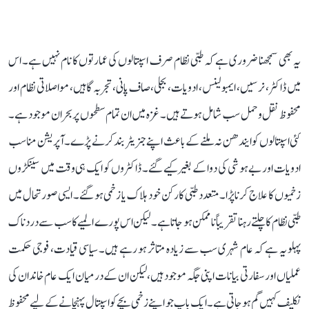
یہ بھی سمجھنا ضروری ہے کہ طبی نظام صرف اسپتالوں کی عمارتوں کا نام نہیں ہے۔ اس
میں ڈاکٹر، نرسیں، ایمبولینس، ادویات، بجلی، صاف پانی، تجربہ گاہیں، مواصلاتی نظام اور
محفوظ نقل و حمل سب شامل ہوتے ہیں۔ غزہ میں ان تمام سطحوں پر بحران موجود ہے۔
کئی اسپتالوں کو ایندھن نہ ملنے کے باعث اپنے جنریٹر بند کرنے پڑے۔ آپریشن مناسب
ادویات اور بے ہوشی کی دوا کے بغیر کیے گئے۔ ڈاکٹروں کو ایک ہی وقت میں سینکڑوں
زخمیوں کا علاج کرنا پڑا۔ متعدد طبی کارکن خود ہلاک یا زخمی ہو گئے۔ ایسی صورتحال میں
طبی نظام کا چلتے رہنا تقریباً ناممکن ہو جاتا ہے۔ لیکن اس پورے المیے کا سب سے دردناک
پہلو یہ ہے کہ عام شہری سب سے زیادہ متاثر ہو رہے ہیں۔ سیاسی قیادت، فوجی حکمت
عملیاں اور سفارتی بیانات اپنی جگہ موجود ہیں، لیکن ان کے درمیان ایک عام خاندان کی
تکلیف کہیں گم ہو جاتی ہے۔ ایک باپ جو اپنے زخمی بچے کو اسپتال پہنچانے کے لیے محفوظ