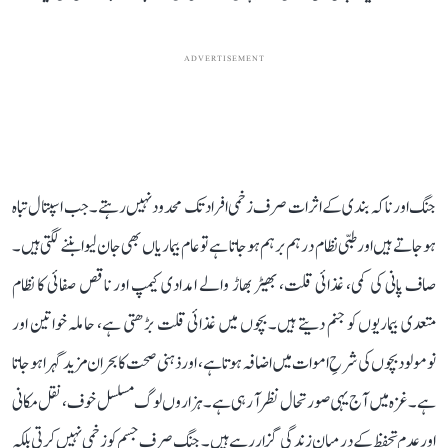
ADVERTISEMENT
جنگ اور ناکہ بندی کے اثرات صرف زخمی افراد تک محدود نہیں رہتے۔ جب اسپتال تباہ
ہو جاتے ہیں اور طبی نظام درہم برہم ہو جاتا ہے تو عام بیماریاں بھی جان لیوا بننے لگتی ہیں۔
صاف پانی کی کمی، غذائی قلت، بھیڑ بھاڑ والے امدادی کیمپ اور ناقص صفائی کا نظام
متعدی بیماریوں کو جنم دیتے ہیں۔ بچوں میں غذائی قلت بڑھتی ہے، حاملہ خواتین اور
نومولود بچوں کی شرحِ اموات میں اضافہ ہوتا ہے، اور ذہنی صحت کا بحران مزید گہرا ہو جاتا
ہے۔ غزہ میں آج یہی صورتحال نظر آ رہی ہے۔ ہزاروں لوگ مسلسل خوف، نقل مکانی
اور عدم تحفظ کے درمیان زندگی گزار رہے ہیں۔ جنگ صرف جسم کو زخمی نہیں کرتی بلکہ