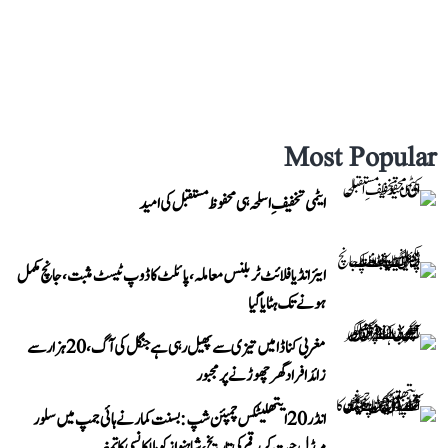
Most Popular
ایٹمی تخفیفِ اسلحہ ہی محفوظ مستقبل کی امید
ایئر انڈیا فلائٹ ٹربلنس معاملہ، پائلٹ کا ڈوپ ٹیسٹ مثبت، جانچ مکمل
ہونے تک ہٹایا گیا
مغربی کناڈا میں تیزی سے پھیل رہی ہے جنگل کی آگ، 20 ہزار سے
زائد افراد گھر چھوڑنے پر مجبور
انڈر 20 ایتھلیٹکس چمپئن شپ: بسنت کمار نے ہائی جمپ میں سلور