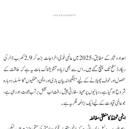
ADVERTISEMENT
اعداد و شمار کے مطابق، 2025 میں عالمی فوجی اخراجات بڑھ کر 2.9 کھرب ڈالر کی
ریکارڈ سطح تک پہنچ گئے ہیں۔ اس سے بھی زیادہ تشویشناک بات یہ ہے کہ طاقت کے
حصول اور خوف پھیلانے کے لیے 'جنگجوانہ بیان بازی اور ایٹمی دھمکیوں' کا سلسلہ دوبارہ
شروع ہو گیا ہے۔ دہائیوں پر محیط سفارتی پیش رفت اب نقش بر آب ثابت ہو رہی ہے،
جو عالمی قیادت کے لیے ایک بڑا لمحہ فکریہ ہے۔
ایٹمی تحفظ کا منطقی مغالطہ