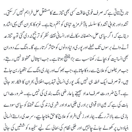
تاریخ بتاتی ہے کہ صرف فوجی طاقت کسی بھی تنازعے کا مستقل حل فراہم نہیں کر سکتی۔
تشدد اور جوابی تشدد کا سلسلہ بالآخر مزید تباہی کو جنم دیتا ہے۔ غزہ کا بحران بھی یہی اشارہ
دیتا ہے کہ اگر سیاسی حل، منصفانہ مکالمے اور انسانی نقطۂ نظر کو ترجیح نہ دی گئی تو یہ تنازعہ
آنے والے برسوں تک خطے اور پوری دنیا دونوں کو متاثر کرتا رہے گا۔ جنگ کے دوران
بھی انسانیت کو بچائے رکھنا سب سے بڑا چیلنج ہوتا ہے۔ جب اسپتال محفوظ نہیں رہتے،
جب مریضوں کو علاج سے روکا جاتا ہے، جب بھوک اور بیماری جنگ کے ہتھیار بن جاتے
ہیں، تو صرف ایک خطہ ہی نہیں بلکہ پوری انسانی تہذیب اخلاقی بحران کا شکار ہو جاتی
ہے۔ آج ضرورت صرف امداد بھیجنے یا عارضی جنگ بندی کی نہیں ہے۔ ضرورت اس
بات کی ہے کہ بین الاقوامی برادری طبی امداد اور شہری زندگی کے تحفظ کو سیاسی سودے
بازی سے بالاتر رکھے۔ بیمار اور زخمی افراد کو علاج کا حق ملنا چاہیے، سرحدی راستے انسانی
بنیادوں پر کھولے جانے چاہییں اور طبی نظام کی بحالی کے لیے سنجیدہ کوششیں کی جانی