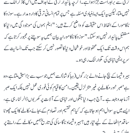
ترقی سے براہِ راست جڑا ہوا ہے۔ اگرچہ پائیدار ترقی کے اہداف میں اس کا ذکر الگ سے
نہیں ملتا، لیکن یہ ایک ایسا بنیادی مسئلہ ہے جس پر تمام انسانی ترقی کا دارومدار ہے۔ سوزوکا
ناکامورا کے الفاظ اس حقیقت کو واضح کرتے ہیں: " ایٹم بموں کی موجودگی میں دنیا کا
مستقبل پائیدار نہیں ہو سکتا۔"سوزوکا ناکامورا یہ بیان ہمیں یہ سوچنے پر مجبور کرتا ہے کہ
ہم اس وقت تک ایک محفوظ اور خوشحال دنیا کا تصور نہیں کر سکتے جب تک انسانیت کے
سر پر ایٹمی تباہی کی تلوار لٹک رہی ہو۔
ہیروشیما کے بچ جانے والے بزرگوں (ہباکوشا) سے ہمیں جو سب سے بڑا سبق ملتا ہے، وہ
ہے 'صبر' اور مکالمے پر غیر متزلزل یقین۔ امن کا قیام کوئی فوری عمل نہیں بلکہ ایک صبر
آزما جدوجہد ہے ۔ آج جب دنیا جنگوں اور تباہی کے آلات پر کھربوں ڈالر لٹا رہی ہے،
ایسے میں یہ سوال اہم ہو جاتا ہے کہ کیا ہم تقسیم اور تصادم کے بجائے مکالمے کا ایک چھوٹا
سا قدم اٹھانے کے لیے تیار ہیں؟ ہیروشیما و ناگاساکی کی تاریخ ہمیں مکالمے کے راستے پر