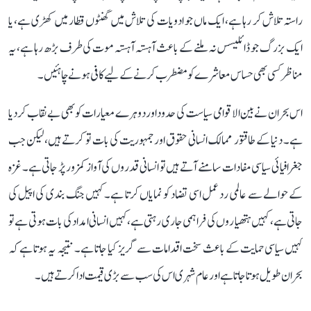
راستہ تلاش کر رہا ہے، ایک ماں جو ادویات کی تلاش میں گھنٹوں قطار میں کھڑی ہے، یا
ایک بزرگ جو ڈائلیسس نہ ملنے کے باعث آہستہ آہستہ موت کی طرف بڑھ رہا ہے، یہ
مناظر کسی بھی حساس معاشرے کو مضطرب کرنے کے لیے کافی ہونے چاہئیں۔
اس بحران نے بین الاقوامی سیاست کی حدود اور دوہرے معیارات کو بھی بے نقاب کر دیا
ہے۔ دنیا کے طاقتور ممالک انسانی حقوق اور جمہوریت کی بات تو کرتے ہیں، لیکن جب
جغرافیائی سیاسی مفادات سامنے آتے ہیں تو انسانی قدروں کی آواز کمزور پڑ جاتی ہے۔ غزہ
کے حوالے سے عالمی رد عمل اسی تضاد کو نمایاں کرتا ہے۔ کہیں جنگ بندی کی اپیل کی
جاتی ہے، کہیں ہتھیاروں کی فراہمی جاری رہتی ہے، کہیں انسانی امداد کی بات ہوتی ہے تو
کہیں سیاسی حمایت کے باعث سخت اقدامات سے گریز کیا جاتا ہے۔ نتیجہ یہ ہوتا ہے کہ
بحران طویل ہوتا جاتا ہے اور عام شہری اس کی سب سے بڑی قیمت ادا کرتے ہیں۔