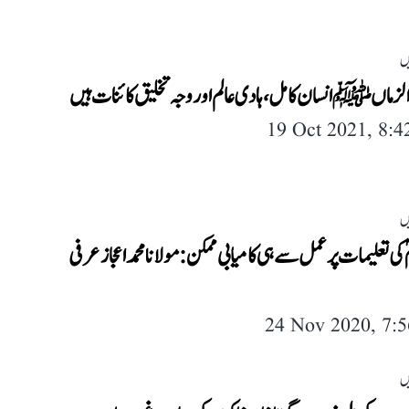
ں
الزماں ﷺ انسان کامل، ہادی عالم اور وجہ تخلیق کائنات ہیں
19 Oct 2021, 8:
ں
ؐ کی تعلیمات پر عمل سے ہی کامیابی ممکن: مولانا محمد اعجاز عرفی
24 Nov 2020, 7:
ں