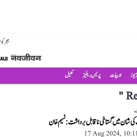
ہجر کو
ڈیوز
ادبیات
پریس ریلیز
کھیل
"
Re
ں
 کی شان میں گستاخی ناقابل برداشت: نسیم خان
17 Aug 2024, 10: