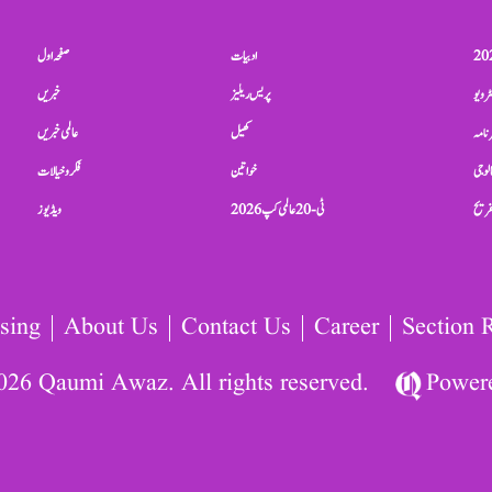
ادبیات
صفحہ اول
ٹرویو
پریس ریلیز
خبریں
نامہ
کھیل
عالمی خبریں
الوجی
خواتین
فکر و خیالات
تفریح
ٹی-20 عالمی کپ 2026
ویڈیوز
sing
About Us
Contact Us
Career
Section 
026 Qaumi Awaz. All rights reserved.
Power