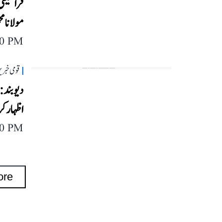
فرانسیس
مولانا مح
40 PM
قومی خبری
دیوبند: 
اظہار ک
40 PM
ore