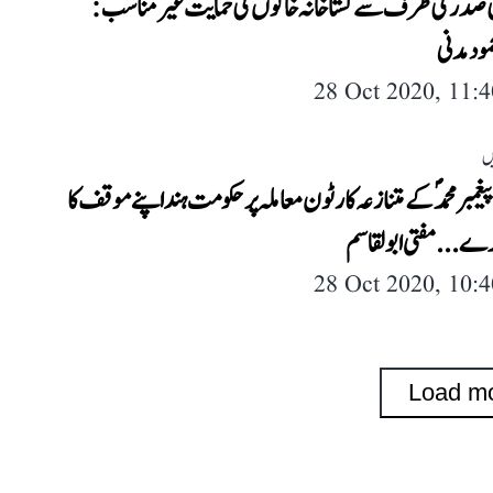
ی صدر کی طرف سے گستاخانہ خاکوں کی حمایت غیر مناسب:
مود مدنی
28 Oct 2020, 11:
ں
پیغمبر محمدؐ کے متنازعہ کارٹون معاملہ پر حکومت ہند اپنے موقف کا
رے... مفتی ابولقاسم
28 Oct 2020, 10:
Load m