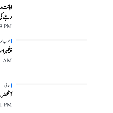
اہانت رس
رہنے کی
29 PM
عرب مما
پیغمبر ا
11 AM
سماجی
آنحضرتؐ 
11 PM