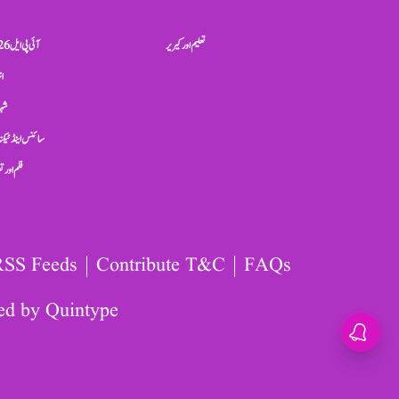
تعلیم اور کیریر
آئی پی ایل 2026
ان
شہر
سائنس اینڈ ٹیکن
فلم اور 
RSS Feeds
Contribute T&C
FAQs
ed by
Quintype