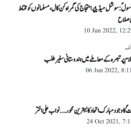
ولؐ: سوشل میڈیا پر احتجاج کی گمراہ کن کال، مسلمانوں کو محتاط
 صلاح
10 Jun 2022, 12:
لک
سلام پرتبصرہ کے معاملے میں ہندوستانی سفیرطلب
06 Jun 2022, 8:
کا وجود مبارک اتحاد کا بہترین محور... نواب علی اختر
24 Oct 2021, 7: