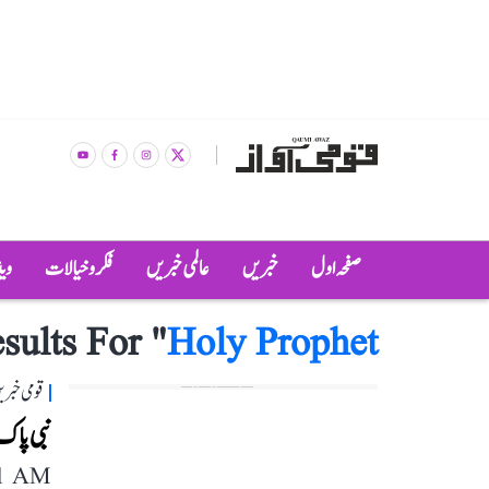
صفحہ اول
خبریں
عالمی خبریں
فکر و خیالات
وی
sults For "
Holy Prophet
قومی خبری
نبی پاک
11 AM