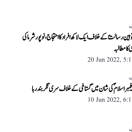
ں
وہین رسالتؐ کے خلاف ایک لاکھ افراد کا احتجاج، نوپور شرما کی
کا مطالبہ
20 Jun 2022, 5:
ں
یغمبر اسلامؐ کی شان میں گستاخی کے خلاف سری نگر بند رہا
10 Jun 2022, 6:
ں