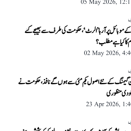
05 May 2026, 12:
ں
ے موبائل پر آ رہا ’الرٹ‘، حکومت کی طرف سے بھیجے گئے
م کا کیا ہے مطلب؟
02 May 2026, 4:
ں
ن گیمنگ کے نئے اصول یکم مئی سے ہوں گے نافذ، حکومت نے
و دی منظوری
23 Apr 2026, 1:
ں