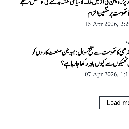
یزرویشن کی آڑ میں ملک کا سیاسی نقشہ بدلنے کی کوشش، سنجے
 حکومت پر سنگین الزام
15 Apr 2026, 2:
ں
ندھی کا حکومت سے تلخ سوال: بہوجن صنعت کاروں کو
ٹھیکوں سے کیوں باہر رکھا جارہا ہے؟
07 Apr 2026, 1:
Load m