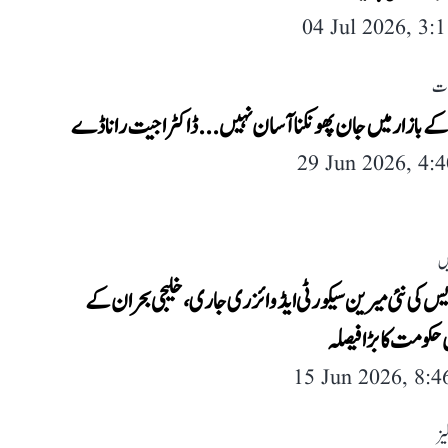
04 Jul 2026, 3:
لات
ے بازار میں جان پھونکنا آسان نہیں... ڈاکٹر اجیت راناڈے
29 Jun 2026, 4:
ں
س کی نئی میرین سیکورٹی ایڈوائزری جاری، خلیجی بحران کے
کومت کا بڑا فیصلہ
15 Jun 2026, 8:
یز