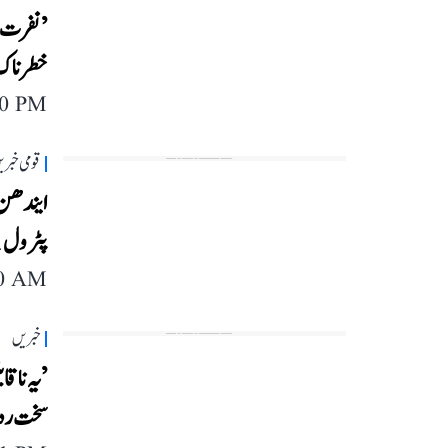
’نفرت، 
خطرناک‘،
40 PM
قومی خبری
پٹرول 2.61 اور ڈیزل 2.71 روپئے فی لیٹر ہوا مہنگا
40 AM
خبریں
سخت رد 