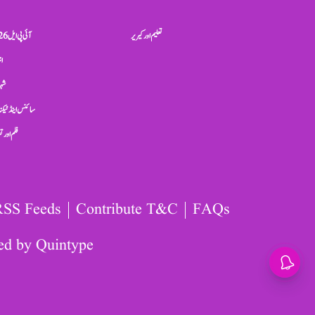
تعلیم اور کیریر
آئی پی ایل 2026
ان
شہر
سائنس اینڈ ٹیکن
فلم اور 
RSS Feeds
Contribute T&C
FAQs
ed by
Quintype