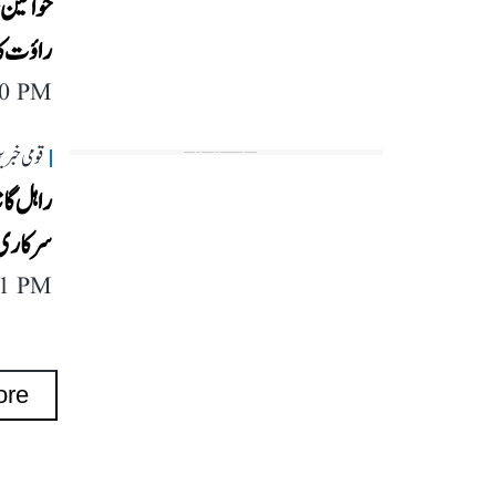
خواتین ر
راؤت کا
20 PM
قومی خبری
راہل گا
سرکاری 
11 PM
ore