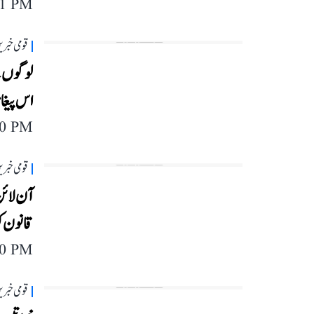
11 PM
قومی خبری
لوگوں ک
اس پیغا
40 PM
قومی خبری
آن لائ
قانون ک
40 PM
قومی خبری