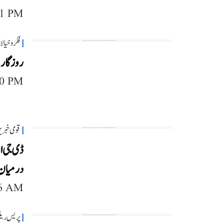
11 PM
فکر و خیا
روزگار ک
40 PM
قومی خبری
ڈی جی ای
درمیان ح
46 AM
پریس ریل