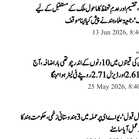
تقسیم اور عدمِ تحفظ کا ماحول ملک کے مستقبل کے لیے
 جمعیۃ علماء ہند نے پیش کیا اپنا موقف
13 Jun 2026, 8:
ں
ایندھن کی قیمتوں میں 10 دنوں کے اندر چوتھی بار اضافہ، آج
25 May 2026, 8:
’یہ ناقابل قبول‘، یو اے ای پر حملہ میں 3 ہندوستانی زخمی، حکومت ہند کا
عمل آیا سامنے