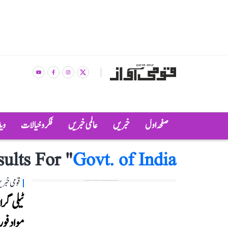
صفحہ اول
خبریں
عالمی خبریں
فکر و خیالات
وی
ults For "
Govt. of India
قومی خبری
ٹیلی گرا
مواد فور