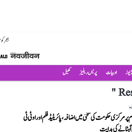
ہجر کو
ڈیوز
ادبیات
پریس ریلیز
کھیل
"
Res
ں
م پر مرکزی حکومت کی سختی میں اضافہ، پائریٹیڈ فلم اور او ٹی ٹی
اً ہٹانے کی ہدایت