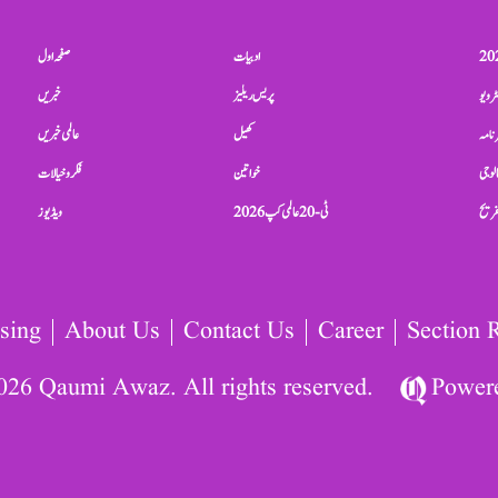
ادبیات
صفحہ اول
ٹرویو
پریس ریلیز
خبریں
نامہ
کھیل
عالمی خبریں
الوجی
خواتین
فکر و خیالات
تفریح
ٹی-20 عالمی کپ 2026
ویڈیوز
sing
About Us
Contact Us
Career
Section 
026 Qaumi Awaz. All rights reserved.
Power