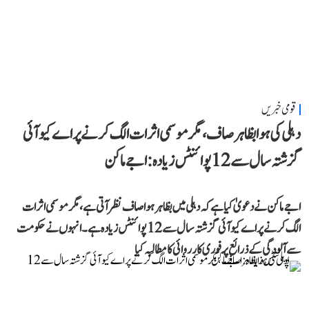
قومی خبریں
دہلی کی ہوا بظاہر صاف، مگر موسمی اثرات الگ کرنے پر اے کیو آئی
گزشتہ سال سے 12 پوائنٹس زیادہ: اجے ماکن
اجے ماکن نے دعویٰ کیا ہے کہ دہلی میں بظاہر ہوا صاف نظر آتی ہے، مگر موسمی اثرات
الگ کرنے پر اے کیو آئی گزشتہ سال سے 12 پوائنٹس زیادہ ہے۔ انہوں نے حکومت
سے آلودگی کے ذرائع پر فوری کارروائی کا مطالبہ کیا