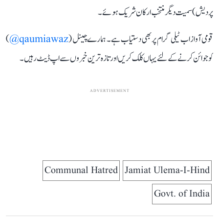
پردیش) سمیت دیگر منتخب ارکان شریک ہوئے۔
قومی آواز اب ٹیلی گرام پر بھی دستیاب ہے۔ ہمارے چینل (
qaumiawaz@
)
کو جوائن کرنے کے لئے یہاں کلک کریں اور تازہ ترین خبروں سے اپ ڈیٹ رہیں۔
ADVERTISEMENT
Communal Hatred
Jamiat Ulema-I-Hind
Govt. of India