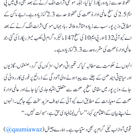
محفوظ حد سے زیادہ ریکارڈ کیا گیا، جبکہ موسمی اثرات الگ کرنے کے بعد بھی دہلی میں پی
ایم 2.5 کی سطح عالمی ادارۂ صحت کی محفوظ حد سے 2.3 گنا زیادہ ہے۔ اجے ماکن کے
مطابق وزیرپور سب سے زیادہ متاثرہ علاقہ رہا، جہاں موسمی اثرات الگ کرنے کے بعد
اے کیو آئی 132 اور پی ایم 10 کی سطح 147 مائیکروگرام فی مکعب میٹر ریکارڈ کی گئی، جو
عالمی ادارۂ صحت کی مقررہ حد سے 3.3 گنا زیادہ ہے۔
انہوں نے حکومت سے مطالبہ کیا کہ تعمیراتی دھول، سڑکوں کی گرد، صنعتوں، گاڑیوں
اور حیاتیاتی ایندھن کے جلنے سے پیدا ہونے والی آلودگی کے ذرائع پر فوری کارروائی کی
جائے، وزیرپور میں مقامی سطح پر صحت سے متعلق انتباہ جاری کیا جائے اور عالمی ادارۂ
صحت کے معیارات کے مطابق اے کیو آئی کے اہداف مزید سخت کیے جائیں۔ انہوں
نے اپنے بیان کے اختتام پر کہا، ’’سانس لینا بنیادی حق ہے، سہولت نہیں۔‘‘
قومی آواز اب ٹیلی گرام پر بھی دستیاب ہے۔ ہمارے چینل (
qaumiawaz@
)