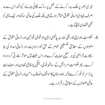
جبری طور پر ملک بدر کرنے کے عمل پر روک لگائی جائے، کیونکہ اس سے نہ
صرف بنیادی انسانی حقوق متاثر ہوتے ہیں بلکہ ملک کی عالمی ساکھ اور نیک نامی کو
بھی نقصان پہنچتا ہے۔
حکومتِ ہند اپنی تاریخی خارجہ پالیسی، بین الاقوامی قوانین اور انسانی حقوق کے
اصولوں کے مطابق فلسطینی عوام کے حقِ خود ارادیت اور انسانی امداد کی بلا
رکاوٹ فراہمی کی ہر سطح پر حمایت کرے اور اس سلسلے میں مؤثر سفارتی کردار ادا
کرے۔ نیز حکومت اسرائیل کے ساتھ فوجی، جنگی یا دفاعی تعاون اور معاہدات
پر ازسرِ نو غور کرے تاکہ ہندوستان کا موقف انصاف، امن اور انسانی حقوق کے
عالمی اصولوں کے مطابق برقرار رہے۔
ADVERTISEMENT