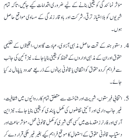
مؤثر نمائندگی کو یقینی بنانے کے لیے ضروری اقدامات کیے جائیں، تاکہ تمام
شہریوں کو بلا امتیاز ترقی، شرکت اور باوقار زندگی کے مساوی مواقع حاصل
ہوں۔
دستورِ ہند کے تحت حاصل مذہبی آزادی، عبادت گاہوں، اقلیتوں کے تعلیمی
حقوق اور ان کے مذہبی اداروں کے تحفظ کو یقینی بنایا جائے۔ نیز آئین کی جانب
سے فراہم کردہ حقوق کو انتظامی یا قانونی بہانوں کے ذریعے محدود یا پامال نہ کیا
جائے۔
انتخابی فہرستوں، شہریت اور شناخت سے متعلق تمام کارروائیوں میں شفافیت،
غیر جانب داری اور آئینی تقاضوں کی مکمل پابندی کو یقینی بنایا جائے۔ نیز این
آرسی اور فارنر ز مقدمات میں کسی بھی شہری کو مکمل قانونی عمل، مؤثر سماعت اور
دستیاب قانونی حقوق کے استعمال کا موقع فراہم کیے بغیر غیر ملکی قرار دے کر