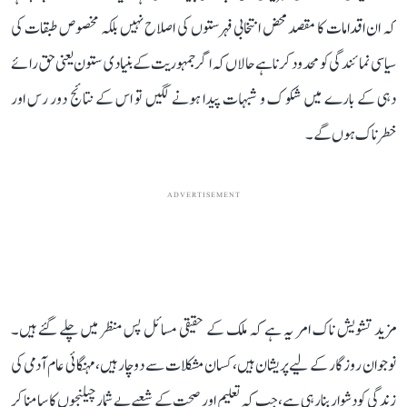
کہ ان اقدامات کا مقصد محض انتخابی فہرستوں کی اصلاح نہیں بلکہ مخصوص طبقات کی
سیاسی نمائندگی کو محدود کرنا ہے حالاں کہ اگر جمہوریت کے بنیادی ستون یعنی حق رائے
دہی کے بارے میں شکو ک و شبہات پیدا ہونے لگیں تو اس کے نتائج دور رس اور
خطرناک ہوں گے۔
ADVERTISEMENT
مزید تشویش ناک امر یہ ہے کہ ملک کے حقیقی مسائل پس منظر میں چلے گئے ہیں۔
نوجوان روزگار کے لیے پریشان ہیں، کسان مشکلات سے دوچار ہیں، مہنگائی عام آدمی کی
زندگی کو دشوار بنا رہی ہے، جب کہ تعلیم اور صحت کے شعبے بے شمار چیلنجوں کا سامنا کر