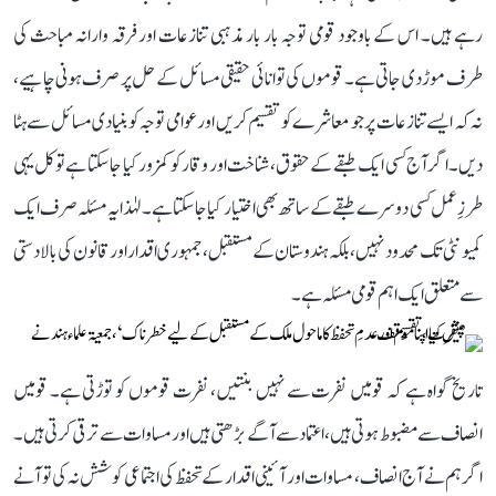
رہے ہیں۔ اس کے باوجود قومی توجہ بار بار مذہبی تنازعات اور فرقہ وارانہ مباحث کی
طرف موڑ دی جاتی ہے۔ قوموں کی توانائی حقیقی مسائل کے حل پر صرف ہونی چاہیے،
نہ کہ ایسے تنازعات پر جو معاشرے کو تقسیم کریں اور عوامی توجہ کو بنیادی مسائل سے ہٹا
دیں۔ اگر آج کسی ایک طبقے کے حقوق، شناخت اور وقار کو کمزور کیا جا سکتا ہے تو کل یہی
طرزِ عمل کسی دوسرے طبقے کے ساتھ بھی اختیار کیا جا سکتا ہے۔ لہٰذا یہ مسئلہ صرف ایک
کمیونٹی تک محدود نہیں، بلکہ ہندوستان کےمستقبل، جمہوری اقدار اور قانون کی بالادستی
سے متعلق ایک اہم قومی مسئلہ ہے۔
تاریخ گواہ ہے کہ قومیں نفرت سے نہیں بنتیں، نفرت قوموں کو توڑتی ہے۔ قومیں
انصاف سے مضبوط ہوتی ہیں، اعتماد سے آگے بڑھتی ہیں اور مساوات سے ترقی کرتی ہیں۔
اگر ہم نے آج انصاف، مساوات اور آئینی اقدار کے تحفظ کی اجتماعی کوشش نہ کی تو آنے