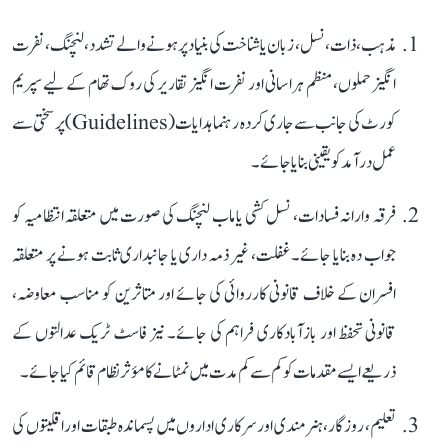
مذہب، ذات، نسل، زبان یا شناخت کی بنیاد پر ہونے والے تشدد، لنچنگ، نفرت
انگیز حملوں، منظم ہراسانی اور نفرت انگیز تقاریر کی روک تھام کے لیے سپریم
کورٹ کی جانب سے جاری کردہ رہنما ہدایات (Guidelines) پر سختی سے
عمل درآمد کو یقینی بنایا جائے۔
فرقہ وارانہ فسادات، نسل کشی یا ماب لنچنگ کی صورت میں متعلقہ انتظامیہ کو
جواب دہ بنایا جائے۔ غفلت، غیر ذمہ داری یا جانبداری ثابت ہونے پر متعلقہ
افسران کے خلاف قانونی کارروائی کی جائے اور متاثرین کو مناسب معاوضہ،
قانونی تحفظ اور بازآبادکاری فراہم کی جائے۔ نیز فاسٹ ٹریک عدالتوں کے
ذریعے ایسے مقدمات کو کم سے کم مدت میں نمٹانے کا مؤثر نظام قائم کیا جائے۔
تعلیم، روزگار، ہنرمندی اور سرکاری اداروں میں پسماندہ طبقات اور اقلیتوں کی