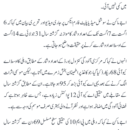
میں کمی نہیں آئی۔
اجے ماکن نے سوشل میڈیا پلیٹ فارم ایکس پر جاری ویڈیو اور تحریری بیان میں کہا کہ 6
اگست سے 7 اگست تک کے اعداد و شمار کا موازنہ گزشتہ سال 31 جولائی سے 14 اگست
کے اوسط اعداد و شمار سے کرنے پر حقیقت واضح ہو جاتی ہے۔
انہوں نے کہا کہ مرکزی آلودگی کنٹرول بورڈ کے اعداد و شمار کے مطابق دہلی کا اوسط اے
کیو آئی 68 ریکارڈ کیا گیا، جو کاغذ پر اطمینان بخش زمرے میں آتا ہے، لیکن موسمی اثرات
الگ کرنے کے بعد یہی اے کیو آئی بڑھ کر 95 ہو جاتا ہے۔ ان کے مطابق گزشتہ سال
کے مقابلے میں حقیقی اے کیو آئی 12 پوائنٹس زیادہ ہے، جس سے ظاہر ہوتا ہے کہ
فضائی آلودگی میں اضافہ ہوا ہے اور نظر آنے والی بہتری صرف موسم کی وجہ سے ہے۔
اجے ماکن نے کہا کہ دہلی میں پی ایم 10 کی حقیقی سطح مسلسل 69 دن سے گزشتہ سال