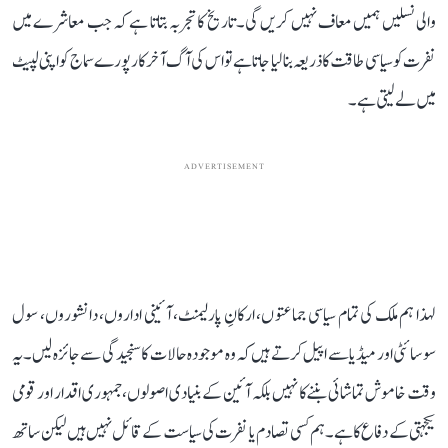
والی نسلیں ہمیں معاف نہیں کریں گی۔ تاریخ کا تجربہ بتاتا ہے کہ جب معاشرے میں
نفرت کو سیاسی طاقت کا ذریعہ بنا لیا جاتا ہے تو اس کی آگ آخرکار پورے سماج کو اپنی لپیٹ
میں لے لیتی ہے۔
ADVERTISEMENT
لہذا ہم ملک کی تمام سیاسی جماعتوں، ارکانِ پارلیمنٹ، آئینی اداروں، دانشوروں، سول
سوسائٹی اور میڈیا سے اپیل کرتے ہیں کہ وہ موجودہ حالات کا سنجیدگی سے جائزہ لیں۔ یہ
وقت خاموش تماشائی بننے کا نہیں بلکہ آئین کے بنیادی اصولوں، جمہوری اقدار اور قومی
یکجہتی کے دفاع کا ہے۔ ہم کسی تصادم یا نفرت کی سیاست کے قائل نہیں ہیں لیکن ساتھ