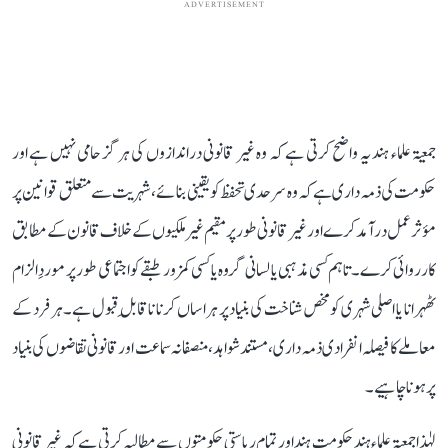
ADVERTISEMENT
جمعیۃ علماء ہند یہ واضح کرتی ہے کہ وہ غیر قانونی دراندازوں کی ہرگز حامی نہیں ہے اور
حکومت کی ذمہ داری ہے کہ وہ سرحدی تحفظ کو یقینی بنائے، شہریت سے متعلق قوانین پر
مؤثر عمل درآمد کرے اور غیر قانونی طور پر مقیم غیر ملکیوں کے خلاف قانون کے مطابق
کارروائی کرے۔ تاہم کسی مذہبی یا لسانی گروہ یا کسی کمزور طبقے کو اجتماعی طور پر موردِ الزام
ٹھہرانا یا اصلی شہری کومخص شناخت کی بنیاد پر ہراساں کرنا ناقابلِ قبول ہے۔ ہر فرد کے
معاملے کا فیصلہ انفرادی ذمہ داری، مستندشواہد، منصفانہ سماعت اور قانونی تقاضوں کی بنیاد
پر ہونا چاہیے۔
لہٰذا جمعیۃ علماء ہند حکومتِ ہند اور تمام ریاستی حکومتوں سے مطالبہ کرتی ہے کہ غیر قانونی