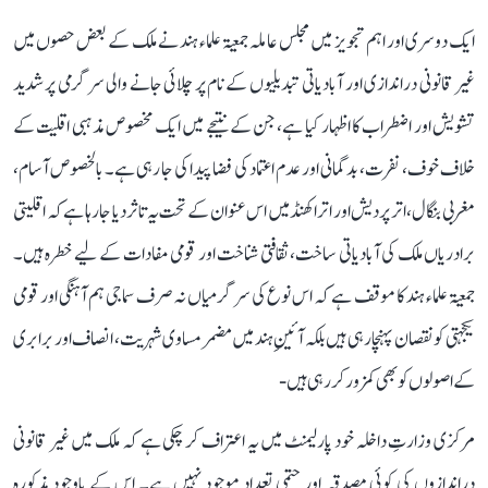
ایک دوسری اور اہم تجویز میں مجلس عاملہ جمعیۃ علماء ہند نے ملک کے بعض حصوں میں
غیر قانونی دراندازی اور آبادیاتی تبدیلیوں کے نام پر چلائی جانے والی سرگرمی پر شدید
تشویش اور اضطراب کا اظہار کیا ہے، جن کے نتیجے میں ایک مخصوص مذہبی اقلیت کے
خلاف خوف، نفرت، بدگمانی اور عدم اعتماد کی فضا پیدا کی جا رہی ہے۔ بالخصوص آسام،
مغربی بنگال، اتر پردیش اور اتراکھنڈ میں اس عنوان کے تحت یہ تاثر دیا جا رہا ہے کہ اقلیتی
برادریاں ملک کی آبادیاتی ساخت، ثقافتی شناخت اور قومی مفادات کے لیے خطرہ ہیں۔
جمعیۃ علماء ہند کا موقف ہے کہ اس نوع کی سرگرمیاں نہ صرف سماجی ہم آہنگی اور قومی
یکجہتی کو نقصان پہنچا رہی ہیں بلکہ آئینِ ہند میں مضمر مساوی شہریت، انصاف اور برابری
کے اصولوں کو بھی کمزور کر رہی ہیں-
مرکزی وزارتِ داخلہ خود پارلیمنٹ میں یہ اعتراف کر چکی ہے کہ ملک میں غیر قانونی
دراندازوں کی کوئی مصدقہ اور حتمی تعداد موجود نہیں ہے۔ اس کے باوجود مذکورہ