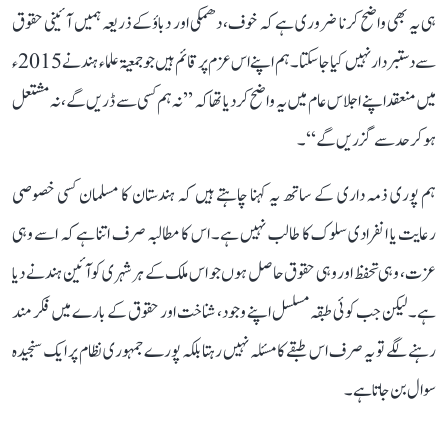
ہی یہ بھی واضح کرنا ضروری ہے کہ خوف، دھمکی اور دباؤکے ذریعہ ہمیں آئینی حقوق
سے دستبردار نہیں کیا جا سکتا۔ ہم اپنے اس عزم پر قائم ہیں جو جمعیۃ علماء ہند نے 2015ء
میں منعقد اپنے اجلاس عام میں یہ واضح کردیا تھا کہ ’’نہ ہم کسی سے ڈریں گے،نہ مشتعل
ہوکر حد سے گزریں گے‘‘۔
ہم پوری ذمہ داری کے ساتھ یہ کہنا چاہتے ہیں کہ ہندستان کا مسلمان کسی خصوصی
رعایت یا انفرادی سلوک کا طالب نہیں ہے۔ اس کا مطالبہ صرف اتنا ہے کہ اسے وہی
عزت، وہی تحفظ اور وہی حقوق حاصل ہوں جو اس ملک کے ہر شہری کو آئین ہند نے دیا
ہے۔ لیکن جب کوئی طبقہ مسلسل اپنے وجود، شناخت اور حقوق کے بارے میں فکر مند
رہنے لگے تو یہ صرف اس طبقے کا مسئلہ نہیں رہتا بلکہ پورے جمہوری نظام پر ایک سنجیدہ
سوال بن جاتا ہے۔