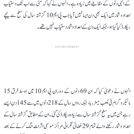
کے انہی دنوں کے مقابلے میں زیادہ ہے۔ انہوں نے کہا کہ مئی سے اب تک دستیاب
اعداد و شمار میں ایک بھی دن ایسا نہیں آیا جب پی ایم 10 گزشتہ سال کی سطح سے نیچے
ریکارڈ کیا گیا ہو، جبکہ ایک دن کے اعداد و شمار دستیاب نہیں تھے۔
ADVERTISEMENT
انہوں نے دعویٰ کیا کہ ان 69 دنوں کے دوران پی ایم 10 میں اوسط فرق 15
مائیکروگرام فی مکعب میٹر رہا، جبکہ رواں سال کے 218 دنوں میں سے 145 دن ایسے
رہے جن میں یہ سطح گزشتہ سال سے زیادہ ریکارڈ کی گئی۔ ان کے مطابق گزشتہ سال کے
اعداد و شمار رکھنے والے تمام 29 فضائی نگرانی مراکز موسمی اثرات الگ کرنے کے بعد