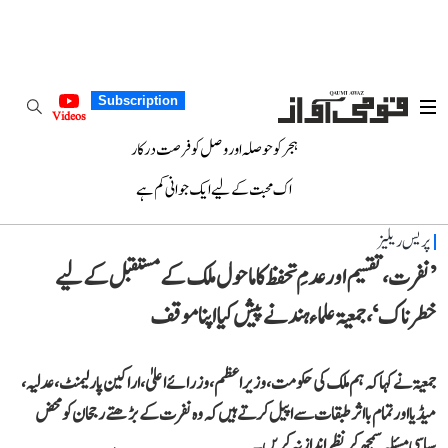
Subscription
Videos
ہجر کو حوصلہ اور وصل کو فرصت درکار
اک محبت کے لیے ایک جوانی کم ہے
پریس ریلیز
’نفرت، تقسیم اور عدمِ تحفظ کا ماحول ملک کے مستقبل کے لیے
خطرناک‘، جمعیۃ علماء ہند نے پیش کیا اپنا موقف
جمعیۃ نے کہا کہ ہم ملک کی حکومت، وزیر اعظم، وزرائے اعلیٰ، اراکین پارلیمنٹ، عدلیہ،
میڈیا اور تمام بااثر طبقات سے اپیل کرتے ہیں کہ وہ نفرت کے بڑھتے رجحان کو محض
سیاسی مسئلہ سمجھ کر نظر انداز نہ کریں۔