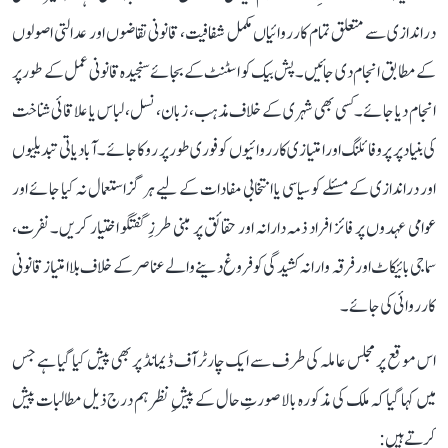
دراندازی سے متعلق تمام کارروائیاں مکمل شفافیت، قانونی تقاضوں اور عدالتی اصولوں
کے مطابق انجام دی جائیں۔پش بیک کو اسٹنٹ کے بجائے سنجیدہ قانونی عمل کے طور پر
انجام دیا جائے۔کسی بھی شہری کے خلاف مذہب، زبان، نسل، لباس یا علاقائی شناخت
کی بنیاد پر پروفائلنگ اور امتیازی کارروائیوں کو فوری طور پر روکا جائے۔آبادیاتی تبدیلیوں
اور دراندازی کے مسئلے کو سیاسی یا انتخابی مفادات کے لیے ہر گز استعمال نہ کیا جائے اور
عوامی عہدوں پر فائز افراد ذمہ دارانہ اور حقائق پر مبنی طرزِ گفتگو اختیار کریں۔نفرت،
سماجی بائیکاٹ اور فرقہ وارانہ کشیدگی کو فروغ دینے والے عناصر کے خلاف بلا امتیاز قانونی
کارروائی کی جائے۔
اس موقع پر مجلس عاملہ کی طرف سے ایک چارٹر آف ڈیمانڈ پر بھی پیش کیا گیا ہے جس
میں کہا گیا کہ ملک کی مذکورہ بالا صورتِ حال کے پیشِ نظر ہم درج ذیل مطالبات پیش
کرتے ہیں: