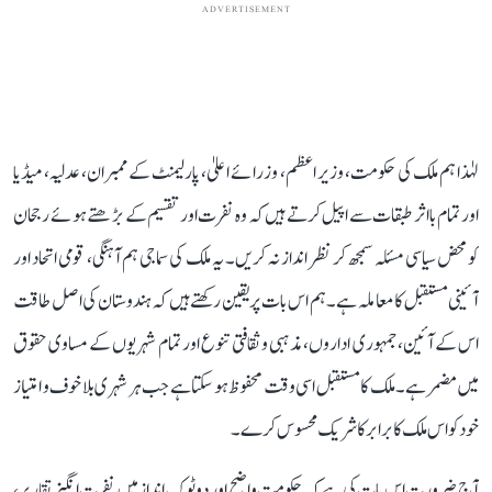
ADVERTISEMENT
لہٰذا ہم ملک کی حکومت، وزیر اعظم، وزرائے اعلیٰ، پارلیمنٹ کے ممبران، عدلیہ، میڈیا
اور تمام بااثر طبقات سے اپیل کرتے ہیں کہ وہ نفرت اور تقسیم کے بڑھتے ہوئے رجحان
کو محض سیاسی مسئلہ سمجھ کر نظر انداز نہ کریں۔ یہ ملک کی سماجی ہم آہنگی، قومی اتحاد اور
آئینی مستقبل کا معاملہ ہے۔ ہم اس بات پر یقین رکھتے ہیں کہ ہندوستان کی اصل طاقت
اس کے آئین، جمہوری اداروں، مذہبی و ثقافتی تنوع اور تمام شہریوں کے مساوی حقوق
میں مضمر ہے۔ ملک کا مستقبل اسی وقت محفوظ ہو سکتا ہے جب ہر شہری بلا خوف و امتیاز
خود کو اس ملک کا برابر کا شریک محسوس کرے۔
آج ضرورت اس بات کی ہے کہ حکومت واضح اور دو ٹوک انداز میں نفرت انگیز تقاریر،