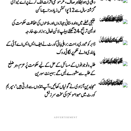
دہلی کی ہوا بظاہر صاف، مگر موسمی اثرات الگ کرنے پر اے کیو آئی
گزشتہ سال سے 12 پوائنٹس زیادہ: اجے ماکن
خلیجی خطے میں ہندوستانی جہازوں اور ملاحوں کی حفاظت حکومت کی
اولین ترجیح، 24 گھنٹے ہیلپ لائن فعال: وزارتِ خارجہ
ڈابر کو عبوری راحت: دہلی ہائی کورٹ نے ایف ایس ایس اے آئی کے
پابندی والے حکم پر لگائی روک
طلبہ و نوجوانوں کے مسائل کے حل کے لیے حکومت پُرعزم، ہر ضلع
کے طلبہ سے مشورے لیں گے: ہیمنت سورین
’مجاہدینِ آزادی نے گولیاں کھائیں، آپ انڈوں سے ڈرتی ہیں‘، سپریم
کورٹ میں مہوا موئترا کی سخت سرزنش
ADVERTISEMENT