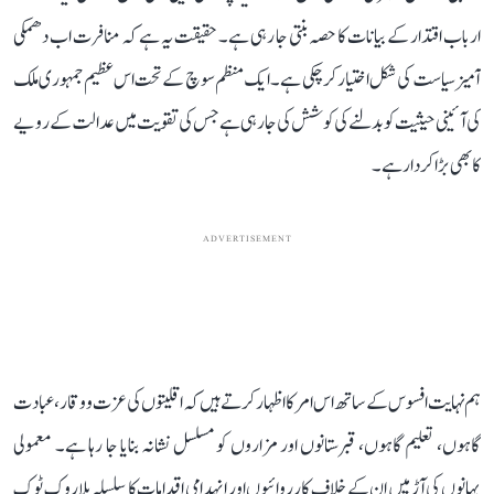
ارباب اقتدار کے بیانات کا حصہ بنتی جا رہی ہے۔ حقیقت یہ ہے کہ منافرت اب دھمکی
آمیز سیاست کی شکل اختیار کرچکی ہے۔ ایک منظم سوچ کے تحت اس عظیم جمہوری ملک
کی آئینی حیثیت کو بدلنے کی کوشش کی جارہی ہے جس کی تقویت میں عدالت کے رویے
کا بھی بڑا کردار ہے۔
ADVERTISEMENT
ہم نہایت افسوس کے ساتھ اس امر کا اظہار کرتے ہیں کہ اقلیتوں کی عزت و وقار، عبادت
گاہوں، تعلیم گاہوں، قبرستانوں اور مزاروں کو مسلسل نشانہ بنایا جا رہا ہے۔ معمولی
بہانوں کی آڑ میں ان کے خلاف کارروائیوں اور انہدامی اقدامات کا سلسلہ بلا روک ٹوک