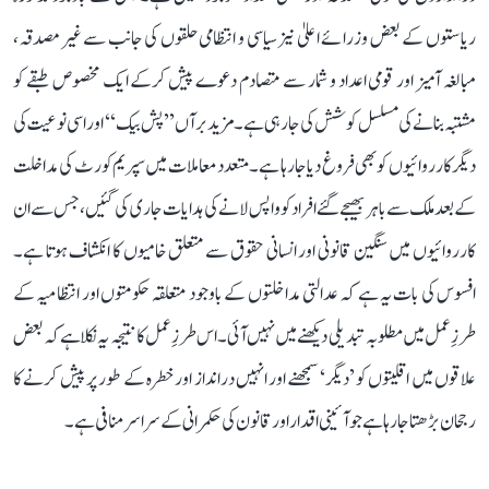
ریاستوں کے بعض وزرائے اعلیٰ نیز سیاسی و انتظامی حلقوں کی جانب سے غیر مصدقہ،
مبالغہ آمیز اور قومی اعداد و شمار سے متصادم دعوے پیش کرکے ایک مخصوص طبقے کو
مشتبہ بنانے کی مسلسل کوشش کی جا رہی ہے۔مزید برآں ’’پش بیک‘‘ اور اسی نوعیت کی
دیگر کارروائیوں کو بھی فروغ دیا جا رہا ہے۔ متعدد معاملات میں سپریم کورٹ کی مداخلت
کے بعد ملک سے باہر بھیجے گئے افراد کو واپس لانے کی ہدایات جاری کی گئیں، جس سے ان
کارروائیوں میں سنگین قانونی اور انسانی حقوق سے متعلق خامیوں کا انکشاف ہوتا ہے۔
افسوس کی بات یہ ہے کہ عدالتی مداخلتوں کے باوجود متعلقہ حکومتوں اور انتظامیہ کے
طرزِ عمل میں مطلوبہ تبدیلی دیکھنے میں نہیں آئی۔ اس طرزِ عمل کا نتیجہ یہ نکلا ہے کہ بعض
علاقوں میں اقلیتوں کو ’دیگر‘ سمجھنے اور انہیں درانداز اور خطرہ کے طور پر پیش کرنے کا
رجحان بڑھتا جا رہا ہے جو آئینی اقدار اور قانون کی حکمرانی کے سراسر منافی ہے۔