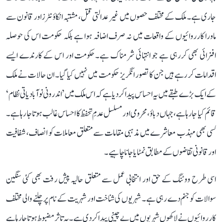
جاری ہے۔ ملک کے مختلف حصوں میں غیر عدالتی قتل، مشتبہ انکاؤنٹرزاور قانون سے
ماورا کارروائیوں کے واقعات میں نہ صرف اضافہ ہوا ہے بلکہ حکومت اس کی حوصلہ
افزائی بھی کررہی ہے جو انتہائی شرمناک ہے۔حکومت اور اس کے کارندے ایسے
اقدامات کر رہے ہیں جن کا تصور انگریز حکومت میں نہیں کیا گیا۔ ان حالات نے ملک
کے ایک بڑے طبقے میں یہ احساس پیدا کر دیا ہے کہ اس ملک میں ’اندرونی نوآبادیاتی نظام‘
قائم کیا جا رہا ہے، جہاں دباؤ، محرومی اور مسلسل عدمِ تحفظ کا احساس غالب ہوتا جا رہا ہے۔
کسی بھی مہذب معاشرے میں مذہبی مقامات سے متعلق معاملات کو انصاف، شفافیت
اور قانونی تقاضوں کے مطابق نمٹایا جانا چاہیے۔
اسی طرح ووٹنگ کے حق اور انتخابی عمل سے متعلق حالیہ پیش رفت بھی کئی سنگین
سوالات کو جنم دے رہی ہے۔ شہریوں کی شناخت اور شہریت کے نام پر چلنے والی مختلف
کارروائیوں نے لاکھوں شہریوں میں بے چینی پیدا کردی ہے۔ یہ تاثر مضبوط ہوتا جارہا ہے