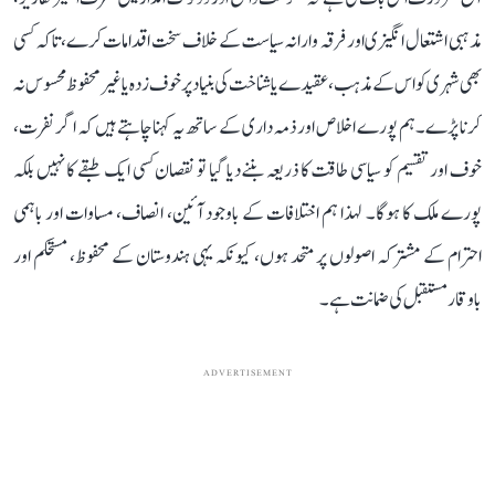
مذہبی اشتعال انگیزی اور فرقہ وارانہ سیاست کے خلاف سخت اقدامات کرے، تاکہ کسی
بھی شہری کو اس کے مذہب، عقیدے یا شناخت کی بنیاد پر خوف زدہ یا غیر محفوظ محسوس نہ
کرنا پڑے۔ہم پورے اخلاص اور ذمہ داری کے ساتھ یہ کہنا چاہتے ہیں کہ اگر نفرت،
خوف اور تقسیم کو سیاسی طاقت کا ذریعہ بننے دیا گیا تو نقصان کسی ایک طبقے کا نہیں بلکہ
پورے ملک کا ہوگا۔ لہذا ہم اختلافات کے باوجود آئین، انصاف، مساوات اور باہمی
احترام کے مشترکہ اصولوں پر متحد ہوں، کیونکہ یہی ہندوستان کے محفوظ، مستحکم اور
باوقار مستقبل کی ضمانت ہے۔
ADVERTISEMENT