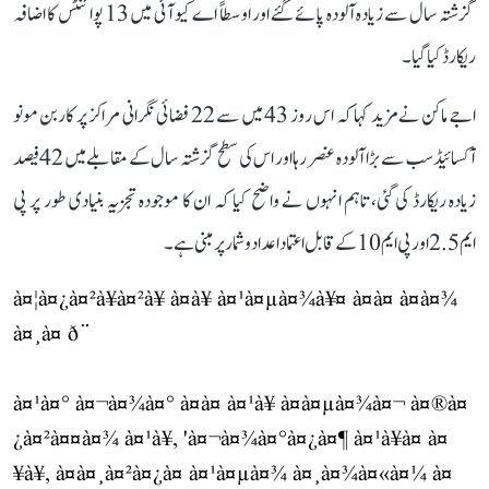
گزشتہ سال سے زیادہ آلودہ پائے گئے اور اوسطاً اے کیو آئی میں 13 پوائنٹس کا اضافہ
ریکارڈ کیا گیا۔
اجے ماکن نے مزید کہا کہ اس روز 43 میں سے 22 فضائی نگرانی مراکز پر کاربن مونو
آکسائیڈ سب سے بڑا آلودہ عنصر رہا اور اس کی سطح گزشتہ سال کے مقابلے میں 42 فیصد
زیادہ ریکارڈ کی گئی، تاہم انہوں نے واضح کیا کہ ان کا موجودہ تجزیہ بنیادی طور پر پی
ایم 2.5 اور پی ایم 10 کے قابل اعتماد اعداد و شمار پر مبنی ہے۔
à¤¦à¤¿à¤²à¥à¤²à¥ à¤à¥ à¤¹à¤µà¤¾à¥¤ à¤à¤ à¤à¤¾
à¤¸à¤ ð¨
à¤¹à¤° à¤¬à¤¾à¤° à¤à¤ à¤¹à¥ à¤à¤µà¤¾à¤¬ à¤®à¤
¿à¤²à¤¤à¤¾ à¤¹à¥, 'à¤¬à¤¾à¤°à¤¿à¤¶ à¤¹à¥à¤ à¤
¥à¥, à¤à¤¸à¤²à¤¿à¤ à¤¹à¤µà¤¾ à¤¸à¤¾à¤«à¤¼ à¤