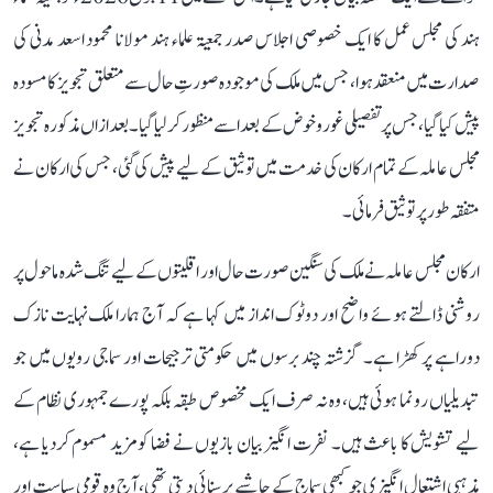
ہند کی مجلس عمل کا ایک خصوصی اجلاس صدر جمعیۃ علماء ہند مولانا محمود اسعد مدنی کی
صدارت میں منعقد ہوا، جس میں ملک کی موجودہ صورتِ حال سے متعلق تجویز کا مسودہ
پیش کیا گیا، جس پر تفصیلی غور و خوض کے بعد اسے منظور کر لیا گیا۔ بعد ازاں مذکورہ تجویز
مجلس عاملہ کے تمام ارکان کی خدمت میں توثیق کے لیے پیش کی گئی، جس کی ارکان نے
متفقہ طور پر توثیق فرمائی۔
ارکان مجلس عاملہ نے ملک کی سنگین صورت حال اور اقلیتوں کے لیے تنگ شدہ ماحول پر
روشنی ڈالتے ہوئے واضح اور دوٹوک انداز میں کہا ہے کہ آج ہمارا ملک نہایت نازک
دوراہے پر کھڑا ہے۔ گزشتہ چند برسوں میں حکومتی ترجیحات اور سماجی رویوں میں جو
تبدیلیاں رونما ہوئی ہیں، وہ نہ صرف ایک مخصوص طبقہ بلکہ پورے جمہوری نظام کے
لیے تشویش کا باعث ہیں۔ نفرت انگیز بیان بازیوں نے فضا کو مزید مسموم کردیا ہے،
مذہبی اشتعال انگیزی جو کبھی سماج کے حاشیے پر سنائی دیتی تھی، آج وہ قومی سیاست اور