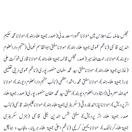
مجلس عاملہ کے اجلاس میں مولانا محمود اسعد مدنی (صدر جمعیۃ علماء ہند)، مولانا محمد حکیم
الدین قاسمی (ناظم عمومی جمعیۃ علماء ہند)، مولانا مفتی ابوالقاسم نعمانی (مہتمم دارالعلوم
دیوبند)، مولانا رحمت اللہ میر (صدر مجلس قائمہ جمعیۃ علماء ہند)، مولانا قاری شوکت علی
(خازن جمعیۃ علماء ہند)، مولانا مفتی سید محمد سلمان منصورپوری (ناظم عمومی دینی تعلیمی
بورڈ جمعیۃ علماء ہند)، مولانا مفتی محمد راشد اعظمی (نائب مہتمم دارالعلوم دیوبند)، مولانا
عبداللہ معروفی (استاذ دارالعلوم دیوبند)، مفتی سید محمد عفان منصورپوری (صدر جمعیۃ علماء
اتر پردیش)، مولانا نیاز احمد فاروقی (سکریٹری جمعیۃ علماء ہند)، مولانا کلیم اللہ قاسمی (نائب
صدر جمعیۃ علماء اتر پردیش)، مفتی شمس الدین بجلی قاسمی (جنرل سکریٹری
جمعیۃعلماءکرناٹک)، مولانا یحییٰ کریمی (ناظمِ اعلیٰ جمعیۃ علماء ہریانہ، پنجاب و ہماچل