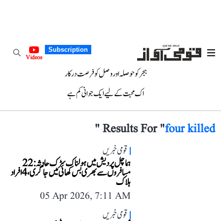
Subscription
Videos
ہجر کو حوصلہ اور وصل کو فرصت درکار
اک محبت کے لیے ایک جوانی کم ہے
"
Results For "
four killed
قومی خبریں
ہماچل پردیش میں ہولناک سڑک حادثہ: 22
مسافروں سے بھری بس کھائی میں جا گری، 4 افراد
ہلاک
05 Apr 2026, 7:11 AM
قومی خبریں