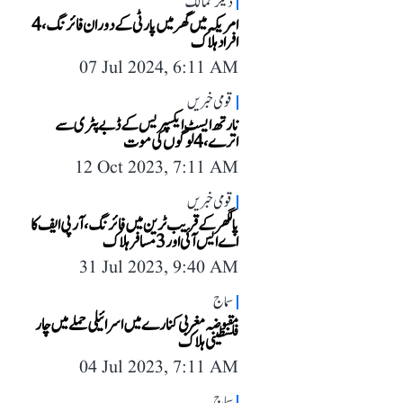
دیگر ممالک
امریکہ میں گھر میں پارٹی کے دوران فائرنگ، 4
افراد ہلاک
07 Jul 2024, 6:11 AM
قومی خبریں
نارتھ ایسٹ ایکسپریس کے ڈبے پٹری سے
اترے، 4 لوگوں کی موت
12 Oct 2023, 7:11 AM
قومی خبریں
پالگھر کے قریب ٹرین میں فائرنگ، آر پی ایف کا
اے ایس آئی اور 3 مسافر ہلاک
31 Jul 2023, 9:40 AM
سماج
مقبوضہ مغربی کنارے میں اسرائیلی حملے میں چار
فلسطینی ہلاک
04 Jul 2023, 7:11 AM
سماج