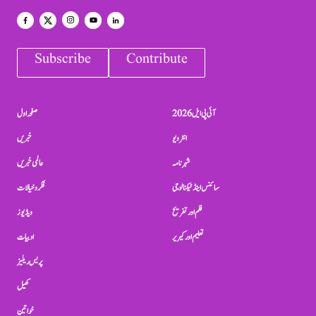
Subscribe
Contribute
آئی پی ایل 2026
صفحہ اول
انٹرویو
خبریں
شہرنامہ
عالمی خبریں
سائنس اینڈ ٹیکنالوجی
فکر و خیالات
فلم اور تفریح
ویڈیوز
تعلیم اور کیریر
ادبیات
پریس ریلیز
کھیل
خواتین