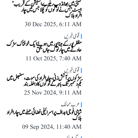
ممبئی میں بھانڈوپ ریلوے اسٹیشن کے قریب’
بیسٹ ‘ بس نے لوگوں کو کچلا جس میں چار
افرادہلاک
30 Dec 2025, 6:11 AM
قومی خبریں
مظفر پور کے مینا پور میں ہوئے ایک خوفناک سڑک
حادثے میں چار لوگ جاں بحق
11 Oct 2025, 7:40 AM
قومی خبریں
سڑکوں پر آتش زنی، چار افراد کی موت، سنبھل میں
یکم دسمبر تک باہر کے لوگوں کا داخلہ بند
25 Nov 2024, 9:11 AM
عرب ممالک
شامی فوجی اہداف پر اسرائیلی فضائی حملے میں چار افراد
ہلاک
09 Sep 2024, 11:40 AM