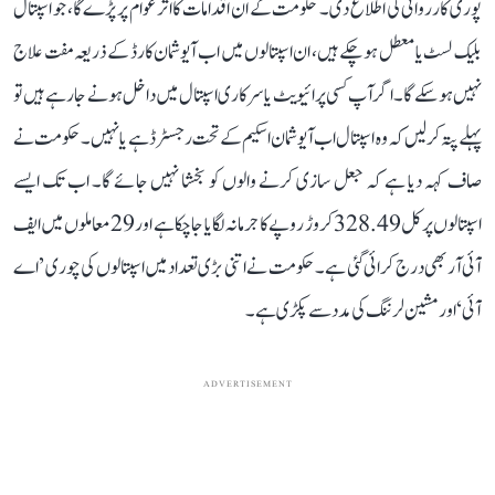
پوری کارروائی کی اطلاع دی۔ حکومت کے ان اقدامات کا اثر عوام پر پڑے گا، جو اسپتال
بلیک لسٹ یا معطل ہو چکے ہیں، ان اسپتالوں میں اب آیوشمان کارڈ کے ذریعہ مفت علاج
نہیں ہوسکے گا۔ اگر آپ کسی پرائیویٹ یا سرکاری اسپتال میں داخل ہونے جا رہے ہیں تو
پہلے پتہ کرلیں کہ وہ اسپتال اب آیوشمان اسکیم کے تحت رجسٹرڈ ہے یا نہیں۔ حکومت نے
صاف کہہ دیا ہے کہ جعل سازی کرنے والوں کو بخشا نہیں جائے گا۔ اب تک ایسے
اسپتالوں پر کل 328.49 کروڑ روپے کا جرمانہ لگایا جا چکا ہے اور 29 معاملوں میں ایف
آئی آر بھی درج کرائی گئی ہے۔ حکومت نے اتنی بڑی تعداد میں اسپتالوں کی چوری ’اے
آئی‘ اور مشین لرننگ کی مدد سے پکڑی ہے۔
ADVERTISEMENT