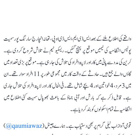
واقعے کی اطلاع ملنے کے بعد ایس ڈی ایم، ایس ڈی او پی، تھانہ انچارج سارنگ پور سمیت
پولیس انتظامیہ کی ٹیمیں موقع پر پہنچ گئیں۔ ریسکیو ٹیم نے تلاش شروع کر دی ہے۔
کرین کی مدد سے پانی میں کار اور لاپتہ افراد کی تلاش کی جا رہی ہے۔ موقع پر بڑی تعداد میں
گاؤں والے جمع ہیں۔ حادثے کے وقت کار میں مجموعی طور پر 11 افراد سوار تھے۔ ان
میں 3 مرد، 4 خواتین اور 4 بچے شامل تھے۔ فی الحال کار اور لاپتہ افراد کی تلاش جاری
ہے۔ قابل ذکر ہے کہ بارش اور آبی جماؤ کے باعث بھوپال سمیت کئی اضلاع میں
انتظامیہ نے تمام اسکولوں کو بند کر دیا ہے۔
قومی آواز اب ٹیلی گرام پر بھی دستیاب ہے۔ ہمارے چینل (
qaumiawaz@
)