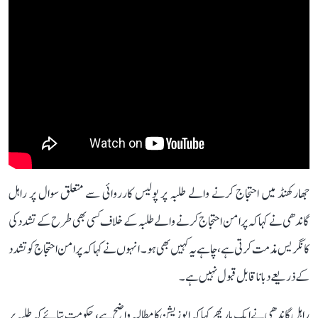
جھارکھنڈ میں احتجاج کرنے والے طلبہ پر پولیس کارروائی سے متعلق سوال پر راہل
گاندھی نے کہا کہ پرامن احتجاج کرنے والے طلبہ کے خلاف کسی بھی طرح کے تشدد کی
کانگریس مذمت کرتی ہے، چاہے یہ کہیں بھی ہو۔ انہوں نے کہا کہ پرامن احتجاج کو تشدد
کے ذریعے دبانا قابل قبول نہیں ہے۔
راہل گاندھی نے ایک بار پھر کہا کہ اپوزیشن کا مطالبہ واضح ہے، حکومت بتائے کہ طلبہ پر