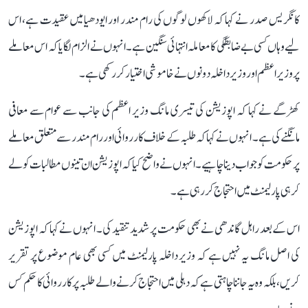
کانگریس صدر نے کہا کہ لاکھوں لوگوں کی رام مندر اور ایودھیا میں عقیدت ہے، اس
لیے وہاں کسی بے ضابطگی کا معاملہ انتہائی سنگین ہے۔ انہوں نے الزام لگایا کہ اس معاملے
پر وزیر اعظم اور وزیر داخلہ دونوں نے خاموشی اختیار کر رکھی ہے۔
کھڑگے نے کہا کہ اپوزیشن کی تیسری مانگ وزیر اعظم کی جانب سے عوام سے معافی
مانگنے کی ہے۔ انہوں نے کہا کہ طلبہ کے خلاف کارروائی اور رام مندر سے متعلق معاملے
پر حکومت کو جواب دینا چاہیے۔ انہوں نے واضح کیا کہ اپوزیشن ان تینوں مطالبات کو لے
کر ہی پارلیمنٹ میں احتجاج کر رہی ہے۔
اس کے بعد راہل گاندھی نے بھی حکومت پر شدید تنقید کی۔ انہوں نے کہا کہ اپوزیشن
کی اصل مانگ یہ نہیں ہے کہ وزیر داخلہ پارلیمنٹ میں کسی بھی عام موضوع پر تقریر
کریں، بلکہ وہ یہ جاننا چاہتی ہے کہ دہلی میں احتجاج کرنے والے طلبہ پر کارروائی کا حکم کس