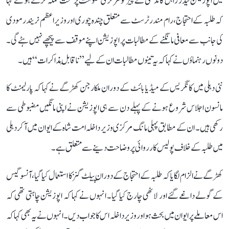
میں اپوزیشن لیڈر راہل گاندھی نے پیر کو مرکزی حکومت پر سخت حملہ کرتے ہوئے کہا
کہ طلبہ کے احتجاج، رام مندر ٹرسٹ سے متعلق چندہ چوری اور وزیر اعظم نریندر مودی
کی جانب سے معافی مانگنے کے مطالبات پر اپوزیشن اپنے موقف سے پیچھے نہیں ہٹے گی۔
دونوں رہنماؤں نے کہا کہ یہ تینوں مطالبات ان کے لیے ’’ناقابلِ مذاکرات‘‘ ہیں۔
نئی دہلی میں کانگریس کے میڈیا بائٹ کے دوران ملکارجن کھڑگے نے کہا کہ پارلیمنٹ کا
مانسون اجلاس شروع ہونے کے پہلے دن سے ہی اپوزیشن نے اپنی مانگیں مضبوطی سے
رکھی ہیں۔ ان کے مطابق پہلی مانگ مرکزی وزیر داخلہ امت شاہ کے ایوان میں آ کر دہلی
میں طلبہ کے خلاف پولیس کارروائی پر وضاحت دینے سے متعلق ہے۔
کھڑگے نے الزام لگایا کہ طلبہ کے احتجاج کے دوران پیلٹ گنز کا استعمال کیا گیا، آنسو گیس
کے گولے داغے گئے اور لاٹھی چارج کیا گیا۔ انہوں نے کہا کہ اپوزیشن چاہتی تھی کہ
اس معاملے پر ایوان میں بحث ہو اور وزیر داخلہ اس کا جواب دیں۔ انہوں نے یہ بھی کہا کہ