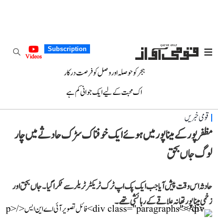
Subscription
Videos
ہجر کو حوصلہ اور وصل کو فرصت درکار
اک محبت کے لیے ایک جوانی کم ہے
قومی خبریں
مظفر پور کے مینا پور میں ہوئے ایک خوفناک سڑک حادثے میں چار
لوگ جاں بحق
حادثہ اس وقت پیش آیا جب ایک پک اپ ٹرک ٹریکٹر ٹریلر سے ٹکرا گیا۔ جاں بحق اور
زخمی مینا پور تھانہ علاقے کے رہائشی تھے۔