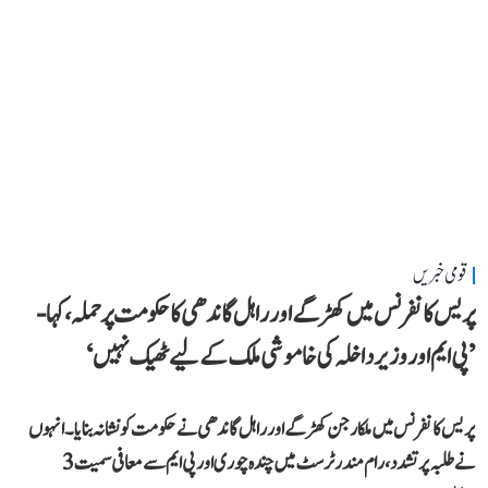
قومی خبریں
پریس کانفرنس میں کھڑگے اور راہل گاندھی کا حکومت پر حملہ، کہا-
’پی ایم اور وزیر داخلہ کی خاموشی ملک کے لیے ٹھیک نہیں‘
پریس کانفرنس میں ملکارجن کھڑگے اور راہل گاندھی نے حکومت کو نشانہ بنایا۔ انہوں
نے طلبہ پر تشدد، رام مندر ٹرسٹ میں چندہ چوری اور پی ایم سے معافی سمیت 3