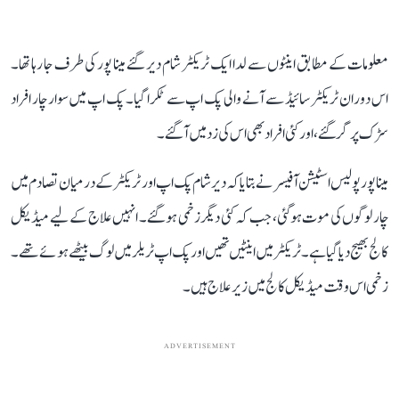
معلومات کے مطابق اینٹوں سے لدا ایک ٹریکٹر شام دیر گئے مینا پور کی طرف جا رہا تھا۔
اس دوران ٹریکٹر سائیڈ سے آنے والی پک اپ سے ٹکرا گیا۔ پک اپ میں سوار چار افراد
سڑک پر گر گئے، اور کئی افراد بھی اس کی زد میں آ گئے۔
مینا پور پولیس اسٹیشن آفیسر نے بتایا کہ دیر شام پک اپ اور ٹریکٹر کے درمیان تصادم میں
چار لوگوں کی موت ہوگئی، جب کہ کئی دیگر زخمی ہوگئے۔ انہیں علاج کے لیے میڈیکل
کالج بھیج دیا گیا ہے۔ ٹریکٹر میں اینٹیں تھیں اور پک اپ ٹریلر میں لوگ بیٹھے ہوئے تھے۔
زخمی اس وقت میڈیکل کالج میں زیر علاج ہیں۔
ADVERTISEMENT