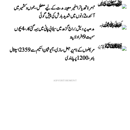
’امرناتھ یاترا‘ غیر معینہ مدت کے لیے معطل، جموں و کشمیر میں
آئندہ 2 دنوں میں شدید بارش کی پیش گوئی
مدھیہ پردیش: راج گڑھ میں سیلابی پانی میں بہہ گئی کار، 4 بچوں
سمیت 9 افراد لاپتہ
مریضوں کے نام پر جعل سازی، آیوشمان اسکیم سے 2359 اسپتال
باہر، 1200 پر پابندی
ADVERTISEMENT