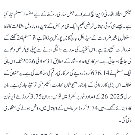
نیشنل ہیلتھ اتھارٹی (این ایچ اے) نے جعل سازی روکنے کے لیے مضبوط سسٹم تیار کیا
ہے۔ جیسے ہی کوئی اسپتال فرضی کلیم، ایک ہی مریض کے نام پر دوبارہ بل، شناخت کا غلط
استعمال یا بغیر ضرورت کے میڈیکل جانچ کا بل پورٹل پر ڈالتا ہے، تو سسٹم 24 گھنٹے کے
اندر الرٹ بھیج دیتا ہے۔ اس تکنیک کی مدد سے ادائیگی ہونے سے پہلے ہی فرضی دعوے
کی جانچ ہو جاتی ہے۔ سرکاری اعداد و شمار کے مطابق 31 جولائی 2026 تک اس ہائی
ٹیک سسٹم نے 676.14 کروڑ روپے کی سرکاری رقم کی حفاظت کی ہے۔ بدعنوانی کے
خلاف اس بڑی کارروائی کے باوجود ’آیوشمان بھارت اسکیم‘ کی توسیع جاری ہے۔ مالی
سال 2025-26 کے اعداد و شمار پر نظر ڈالیں تو اس دوران 3.75 کروڑ نئے آیوشمان
کارڈ بنائے گئے۔ وہیں 2.74 کروڑ مریضوں کے اسپتال میں داخل ہونے کی منظوری
دی گئی۔