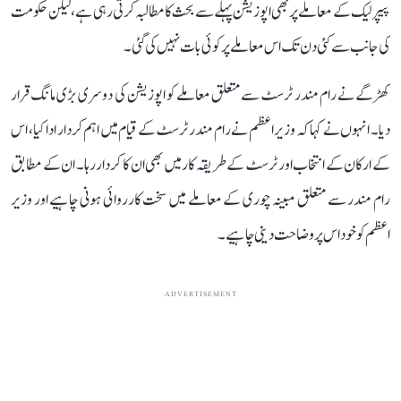
پیپر لیک کے معاملے پر بھی اپوزیشن پہلے سے بحث کا مطالبہ کرتی رہی ہے، لیکن حکومت
کی جانب سے کئی دن تک اس معاملے پر کوئی بات نہیں کی گئی۔
کھڑگے نے رام مندر ٹرسٹ سے متعلق معاملے کو اپوزیشن کی دوسری بڑی مانگ قرار
دیا۔ انہوں نے کہا کہ وزیر اعظم نے رام مندر ٹرسٹ کے قیام میں اہم کردار ادا کیا، اس
کے ارکان کے انتخاب اور ٹرسٹ کے طریقہ کار میں بھی ان کا کردار رہا۔ ان کے مطابق
رام مندر سے متعلق مبینہ چوری کے معاملے میں سخت کارروائی ہونی چاہیے اور وزیر
اعظم کو خود اس پر وضاحت دینی چاہیے۔
ADVERTISEMENT