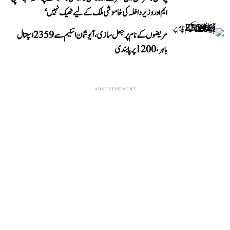
ایم اور وزیر داخلہ کی خاموشی ملک کے لیے ٹھیک نہیں‘
مریضوں کے نام پر جعل سازی، آیوشمان اسکیم سے 2359 اسپتال
باہر، 1200 پر پابندی
ADVERTISEMENT