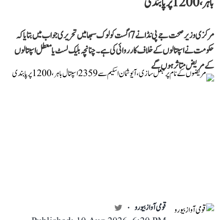
باہر، 1200 پر پابندی
مرکزی وزیر صحت جے پی نڈا نے 7 اگست کو لوک سبھا میں تحریری جواب میں بتایا کہ
حکومت نے اسپتالوں کے خلاف کارروائی کی ہے۔ چنانچہ بلیک لسٹ یا معطل اسپتالوں
کے مریض متاثر ہوں گے
قومی آواز بیورو