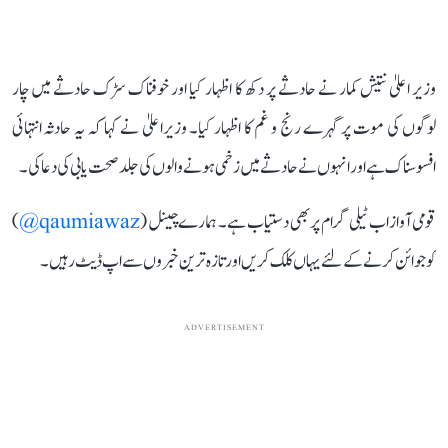
وزیر اعلیٰ نتیش کمار نے حادثے پر دکھ کا اظہار کیا اور خوفناک سڑک حادثے میں چار
لوگوں کی موت پر گہرے رنج و غم کا اظہار کیا۔ وزیراعلیٰ نے کہا کہ یہ حادثہ انتہائی
افسوسناک ہے اور انہوں نے حادثے میں زخمی ہونے والوں کی جلد صحت یابی کی دعا کی۔
قومی آواز اب ٹیلی گرام پر بھی دستیاب ہے۔ ہمارے چینل (
qaumiawaz@
)
کو جوائن کرنے کے لئے یہاں کلک کریں اور تازہ ترین خبروں سے اپ ڈیٹ رہیں۔
ADVERTISEMENT