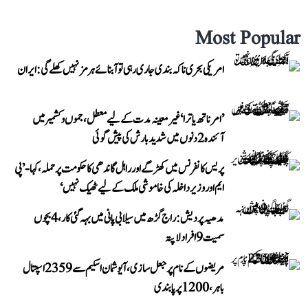
Most Popular
امریکی بحری ناکہ بندی جاری رہی تو آبنائے ہرمز نہیں کھلے گی: ایران
’امرناتھ یاترا‘ غیر معینہ مدت کے لیے معطل، جموں و کشمیر میں
آئندہ 2 دنوں میں شدید بارش کی پیش گوئی
پریس کانفرنس میں کھڑگے اور راہل گاندھی کا حکومت پر حملہ، کہا- ’پی
ایم اور وزیر داخلہ کی خاموشی ملک کے لیے ٹھیک نہیں‘
مدھیہ پردیش: راج گڑھ میں سیلابی پانی میں بہہ گئی کار، 4 بچوں
سمیت 9 افراد لاپتہ
مریضوں کے نام پر جعل سازی، آیوشمان اسکیم سے 2359 اسپتال
باہر، 1200 پر پابندی