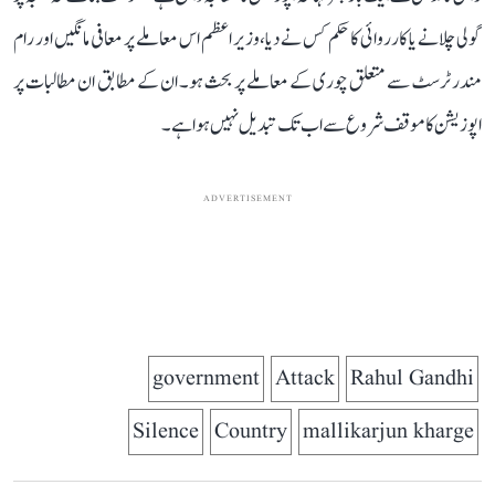
گولی چلانے یا کارروائی کا حکم کس نے دیا، وزیر اعظم اس معاملے پر معافی مانگیں اور رام
مندر ٹرسٹ سے متعلق چوری کے معاملے پر بحث ہو۔ ان کے مطابق ان مطالبات پر
اپوزیشن کا موقف شروع سے اب تک تبدیل نہیں ہوا ہے۔
ADVERTISEMENT
government
Attack
Rahul Gandhi
Silence
Country
mallikarjun kharge