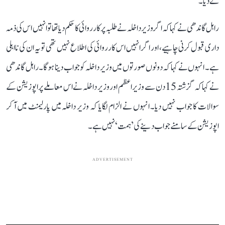
نے دیا۔
راہل گاندھی نے کہا کہ اگر وزیر داخلہ نے طلبہ پر کارروائی کا حکم دیا تھا تو انہیں اس کی ذمہ
داری قبول کرنی چاہیے، اور اگر انہیں اس کارروائی کی اطلاع نہیں تھی تو یہ ان کی نااہلی
ہے۔ انہوں نے کہا کہ دونوں صورتوں میں وزیر داخلہ کو جواب دینا ہوگا۔ راہل گاندھی
نے کہا کہ گزشتہ 15 دن سے وزیر اعظم اور وزیر داخلہ نے اس معاملے پر اپوزیشن کے
سوالات کا جواب نہیں دیا۔ انہوں نے الزام لگایا کہ وزیر داخلہ میں پارلیمنٹ میں آ کر
اپوزیشن کے سامنے جواب دینے کی ’ہمت‘ نہیں ہے۔
ADVERTISEMENT