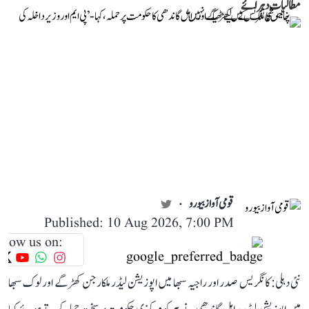
مطالبات دہرائے
قومی آواز بیورو
Published: 10 Aug 2026, 7:00 PM
llow us on:
نئی دہلی: کانگریس صدر اور راجیہ سبھا میں اپوزیشن لیڈر ملکارجن کھڑگے اور لوک سبھا