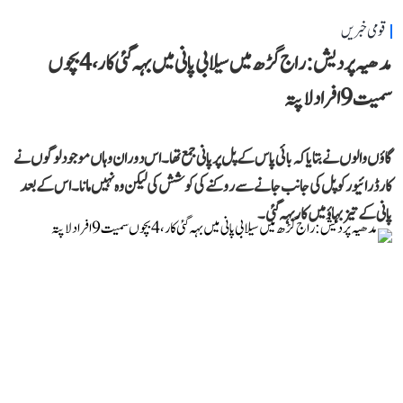
قومی خبریں
مدھیہ پردیش: راج گڑھ میں سیلابی پانی میں بہہ گئی کار، 4 بچوں
سمیت 9 افراد لاپتہ
گاؤں والوں نے بتایا کہ بائی پاس کے پل پر پانی جمع تھا۔ اس دوران وہاں موجود لوگوں نے
کار ڈرائیور کو پل کی جانب جانے سے روکنے کی کوشش کی لیکن وہ نہیں مانا۔ اس کے بعد
پانی کے تیز بہاؤ میں کار بہہ گئی۔