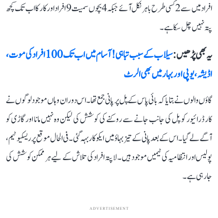
افراد میں سے 2 کسی طرح باہر نکل آئے جبکہ 4 بچوں سمیت 9 افراد اور کار کا اب تک کچھ
پتہ نہیں چل سکا ہے۔
یہ بھی پڑھیں :
سیلاب کے سبب تباہی! آسام میں اب تک 100 افراد کی موت،
اڈیشہ، یوپی اور بہار میں بھی الرٹ
گاؤں والوں نے بتایا کہ بائی پاس کے پل پر پانی جمع تھا۔ اس دوران وہاں موجود لوگوں نے
کار ڈرائیور کو پل کی جانب جانے سے روکنے کی کوشش کی لیکن وہ نہیں مانا اور گاڑی کو
آگے لے گیا۔ اس کے بعد پانی کے تیز بہاؤ میں ایکو کار بہہ گئی۔ فی الحال موقع پر ریسکیو ٹیم،
پولیس اور انتظامیہ کی ٹیمیں موجود ہیں۔ لاپتہ افراد کی تلاش کے لیے ہر ممکن کوشش کی
جا رہی ہے۔
ADVERTISEMENT