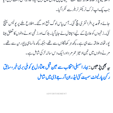
جب پک اپ ٹرک ٹریکٹر ٹریلر سے ٹکرا گیا۔
جائے وقوعہ پر افراتفری مچ گئی۔ آس پاس لوگ جمع ہو گئے۔ اطلاع ملنے پر پولیس پہنچ
گئی۔ زخمیوں کو علاج کے لیے اسپتال لے جایا گیا۔ ہلاک اور زخمی ہونے والوں کا تعلق مینا
پور تھانہ علاقہ سے ہی ہے۔ کچھ ہرکھا گاؤں سے تھے، جبکہ کچھ مانساہی یا پورنیہ سے تھے۔
مرنے والوں میں تین ادھیڑ عمر مرد اور ایک دس سالہ لڑکی شامل ہے۔
یہ بھی پڑھیں :
بہار اسمبلی انتخاب سے عین قبل جنتا دل یو کو ملی بری خبر، سابق
رکن پارلیمنٹ سمیت کئی لیڈران آر جے ڈی میں شامل
ADVERTISEMENT