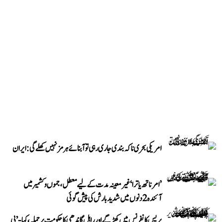
امریکی بحری ناکہ بندی جاری رہی تو آبنائے ہرمز نہیں کھلے گی: ایران
’امرناتھ یاترا‘ غیر معینہ مدت کے لیے معطل، جموں و کشمیر میں
آئندہ 2 دنوں میں شدید بارش کی پیش گوئی
پریس کانفرنس میں کھڑگے اور راہل گاندھی کا حکومت پر حملہ، کہا- ’پی